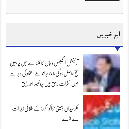
اہم خبریں
آرٹیفشل انٹلیجنس دجال کا فتنہ ہے جس پر ہمیں
فتح حاصل ہو گی،AI پر اندھے اعتماد کی وجہ سے
ہمیں خطرات لاحق ہیں پروفیسر احمد رفیق
کلرسیداں ڈکیتی‘ڈاکو1 کروڑ کے طلائی زیورات
لے اڑے