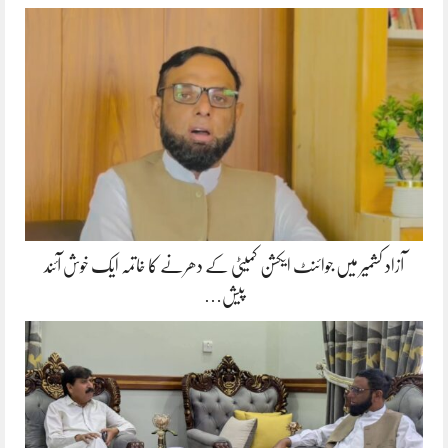
آزاد کشمیر میں جوائنٹ ایکشن کمیٹی کے دھرنے کا خاتمہ ایک خوش آئند
پیش…