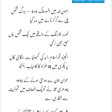
بھون نلہ میں افسوسناک حادثہ — بزرگ شخص
پلی سے گر کر نالے میں بہہ گیا
کہوٹہ: فائرنگ کے واقعے میں ایک شخص جاں
بحق، تین زخمی
انجینئر قمراسلام راجہ کی کمبوڈیا سے ہنگامی کال
پر چکری میں 16 افراد کا کامیاب ریسکیو
عمران خان سے دوستی ہونے کے باوجود
چودھری نثار نے تحریک انصاف میں شمولیت
سے انکاری رہے