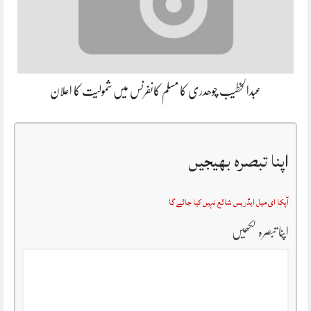
عبدالخطیب چوھدری کا مسلم کانفرنس میں شمولیت کا اعلان
اپنا تبصرہ بھیجیں
آپکا ای میل ایڈریس شائع نہیں کیا جائے گا
اپنا تبصرہ لکھیں