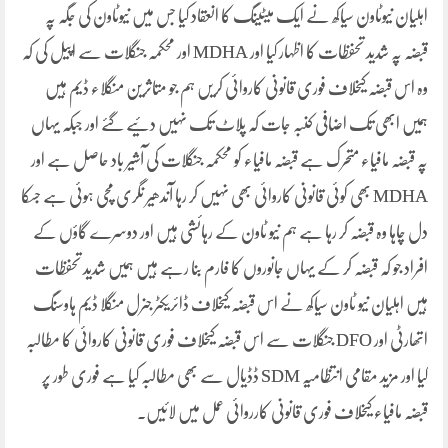
اہلیان نیوٹاون سیاکھ نے ایک میٹینگ کا انعقاد کیا جس میں نیوٹاون کی جگہ پہ
قبضہ پہ شدید تحفظات کا اظہار کیا اور MDHA اور محکمہ جنگلات سے اپیل کی کہ
وہ اس قبضہ کیخلاف فوری قانونی کاروائی کریں ہم جو متاثرین منگلاء ڈیم ہیں
ہمیں ابھی تک اضافی کنبہ جات کہ پلاٹ تک نہیں دئیے گئے اور جبکہ یہاں
پہ قبضہ مافیاء متحرک ہے قبضہ مافیاء کو محکمہ جنگلات کی آشیر باد حاصل ہے اور
MDHA بھی کوئی قانونی کاروائی بھی نہیں کر رہا آندھیر نگری مچی ہوئی ہے جسکا
دل چاہا وہ قبضہ کر رہا ہے ہم نیو ٹاون کے رہائشی ہیں اور دوسرے گاؤں کے
افراد جو کہ قبضہ کر کے یہاں جانوروں کا فارم بنا رہے ہیں ہمیں شدید تحفظات
ہیں اہلیان نیو ٹاون سیاکھ نے اس قبضہ کیخلاف ڈائریکٹر جنرل منگلا ڈیم ہاوسنگ
اتھارٹی اور DFO جنگلات سے اس قبضہ کیخلاف فوری قانونی کاروائی کا مطالبہ
کیا اور مزید مقامی انتظامیہ SDM ڈڈیال سے بھی مطالبہ کیا ہے فوری طور پر
قبضہ مافیاء کیخلاف فوری قانونی کارروائی عمل میں لائیں۔