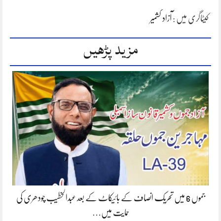
کیٹاگری میں :
آزاد کشمیر
مزید پڑھیں
جموں 6 میں تحریک انصاف کے بائیکاٹ کے بعد عبدالخطیب چودھری کی
حمایت میں…