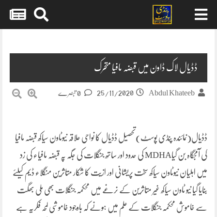
Skip
to
content
ڈڈیال لاک ڈاون میں قبضہ مافیا متحرک
25/11/2020
Abdul Khateeb
0 تبصرے
ڈڈیال(نمائندہ پنڈی پوسٹ)تحصیل ڈڈیال کا نواحی علاقہ نیوٹاون سیاکھ قبضہ مافیا
کی آمجگاہ بن گیاMDHA کی حدود اور ساتھ جنگلات کی جگہ پہ قبضہ مافیاء کی زد
میں اہلیان نیوٹاون سیاکھ سخت پریشانی اور ازیت کا شکار متاثرین منگلاء ڈیم کیلئے
بنایا گیا نیو ٹاون سیاکھ غیر متاثرین کے نرغے میں محکمہ جنگلات بھی ملی بھگت
سے خاموش محکمہ جنگلات کے علم میں ہونے کہ باوجود خاموشی لمحہ فکریہ ہے