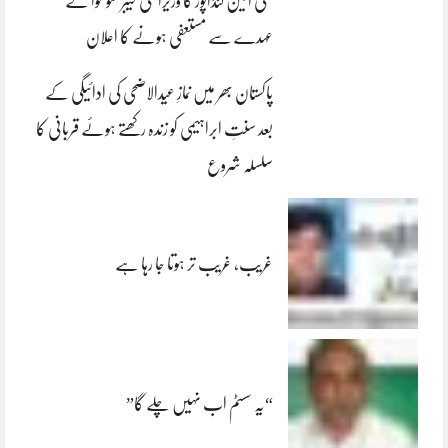
علی امین گنڈاپور کا وزیراعلیٰ خیبرپختونخوا کے
عہدے سے مستعفی ہونے کا اعلان
پاکستان بھر میں نمازِ عیدالاضحی کی ادائیگی کے
بعد سنتِ ابراہیمی کو زندہ رکھتے ہوئے قربانی کا
سلسلہ شروع
غریب، غریب تر ہوتا جا رہا ہے
“یہ سسٹم اب نہیں چلے گا”