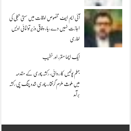
آئی ایم ایف مخصوص اوقات میں سستی بجلی کی
اجازت نہیں دے رہا، وفاقی وزیر توانائی اویس
لغاری
ایک اچھا مقرر اور خطیب
جہلم پولیس کارروائی، رکشہ چوری کے مقدمہ
میں ملوث ملزم گرفتار، چوری شدہ چنگ چی رکشہ
برآمد