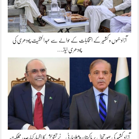
آزاد جموں و کشمیر کے انتخابات کے حوالے سے عبدالخطیت چودھری کی
چودھری ایاز…
آزاد کشمیر کی صورتحال پر پاکستان پیپلزپارٹی نے تشویش کا اظہار کیا،صدر مملکت