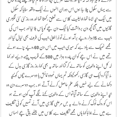
ادارے کو خیر آباد کہہ کہ آگیا اور روات شہر میں اپنا ادراہ قائم کیااور پچھلے پندرہ سال
سے یہاں سکول چلا رہا ہوں اس دوران انہوں نے ایک واقعہ سنایا کہ سکول
میں ایک بچہ ایسا تھا جو ایلیٹ کلاس سے تعلق رکھتا تھا اور وہ روز نئی نئی لگژری
گاڑیوں میں آتا کچھ دن برداشت کیا ایک دن بچے کو پاس بلا لیا اور جب اس کی
جیب سے 15ہزار روپے برآمد ہوئے تو ذرا اپنی جیب کی طرف بھی خیال گیا اور
مجھے ٹھیک سے یاد ہے کہ میری جیب میں اس دن 60روپے پڑے ہوئے
تھے میں نے اس بچے کو ان پندرہ ہزار میں 500کے قریب پیسے دئیے اور کہا
کہ کل اپنے والدین کو ساتھ لے کر آنا اور ساتھ یہ بھی کہا روز روز گاڑی بدل کے
نہ آیا کرو ایک ہی گاڑی رکھو کیونکہ تم یہاں نمودو نمائش یا دوسرے بچوں کو نیچہ
دکھانے کے لیے نہیں بلکہ علم حاصل کرنے آتے ہو ۔جب دوسرے دن وہ
بچہ اپنے والدین کے ساتھ آیا تو اس کے والدین کہنے لگے آپ کون ہوتے ہو
اس کو روک ٹوک کرنے والے یہ جس مرضی گاڑی میں آئے تمہیں کو ئی تکلیف
ہے میں نے جواباً کہا ہاں مجھے تکلیف ہے کلاس میں بیٹھے باقی بچے احساس