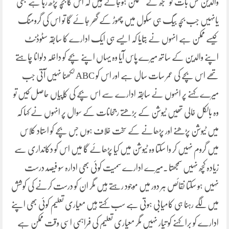
والدین کس بات کو سمجھ کے مطمئن ہوجاتے ہیں کہ اس کا بچہ پڑھ رہا ہے بھی
یانہیں جب بچہ بیگ ہی سکول میں چھوڑ کے گھر جائے گا تو اس کی گرومنگ
کیسے ممکن ہے انہوں نے بتایا کہ ایسے ہی ایک ادارے کا سابقہ سٹوڈنٹ
اپنے والدین کے ساتھ میرے پاس آیا وہ یہاں اپنے بچے کو داخلہ دلوانا چاہتے
تھے اس بچے کی عمر سات سال ہے اور اس کو ABCلکھنا نہیں آتی جب
میرے کہنے پر انہوں نے سابقہ ادارے سے اس بچے کی کاپیاں حاصل کیں تو
وہ بالکل خالی تھیں ٹیوشن کے بڑھتے رجحانات کے سوال پر انہوں نے کہا کہ
میں ٹیوشن پڑھنے اور پڑھانے کے سخت خلاف ہوں جس بچے کو استاد کلاس
میں گروم نہیں کر وا سکتا وہ ٹیوشن میں کیا پڑھائے گا میں اس کو دکانداری سے
زیادہ کچھ نہیں سمجھتا ۔میرے ادارے سمیت کوئی بھی ادارہ سو فیصد درست
نہیں ہو سکتا نقائص ہر دور میں موجود رہتے ہیں مگر ان کو درست کرنے کی کوشش
میں لگے رہنا ہی کامیابی ہوتی ہے سب کہتے ہیں معیاری تعلیم کوئی بھی اپنے
ادارے کو برا کہنے کو تیار نہیں مگر معیاری تعلیم کی فراہمی اسی وقت ممکن ہے