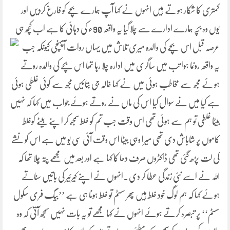
کمتری کا شکار ہوتے ہیں انہوں نے کہا آپ ہمارے بچے کو فارغ کردیں اور
یوں وہ بچہ ہمارے ادارے سے چلا گیا یہ واقعہ 90ء کی دہائی کا ہے اب کچھ ہی
عرصہ قبل اس بچے کی والدہ میری تلاش میں
یہاں روات آپہنچی کیونکہ جب
یہ واقعہ رونما ہوا تب میں ساگری میں ادارہ چلا رہا تھا اس بچے کی والدہ روتے
ہوئے مجھ سے مخاطب ہوئی میں نے کہا خالہ جی بتائیں مجھ سے کوئی غلطی ہوئی
ہے کیا میں نے سوال کیا اس کی ماں نے روتے ہوئے جواب میں کہا کہ نہیں
بیٹا غلطی تو ہم سے ہوئی تھی اس وقت جب تم کو غلط سمجھ کر اپنے بیٹے کوغلط
کاموں پر شاباش دی تھی میرا وہی بیٹا اس وقت آئی سی یو میں ہے اس کو نشے
کی لت پڑھ گئی تھی ڈاکٹروں صرف دعا کا کہا ہے اور بعد میں مجھے پتہ چلا تھا کہ
اللہ نے اسے نئی زندگی عطا کر دی ۔انہوں نے اپنے کیرئیر کی باتیں سناتے
ہوئے کہا کہ ہم لوگ خود غلط ہیں پھر سسٹم تو غلط ہونا ہی ہے ’’بیگ فری سکول
سسٹم‘‘ پر تبصرہ کرتے ہوئے انہوں نے کہا مجھے تو یہ بات نہیں سمجھ آتی کہ وہ