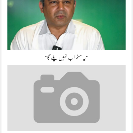
“یہ سسٹم اب نہیں چلے گا”