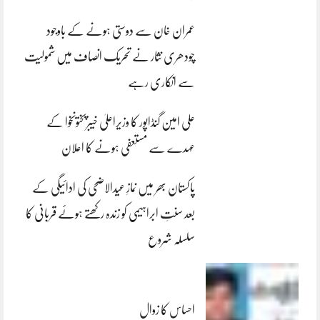
عمران خان سے دوستی ہونے کے باوجود
چودھری نثار نے تحریک انصاف میں شمولیت
سے انکاری رہے
علی امین گنڈاپور کا وزیراعلیٰ خیبرپختونخوا کے
عہدے سے مستعفی ہونے کا اعلان
پاکستان بھر میں نمازِ عیدالاضحی کی ادائیگی کے
بعد سنتِ ابراہیمی کو زندہ رکھتے ہوئے قربانی کا
سلسلہ شروع
احساس کا زوال