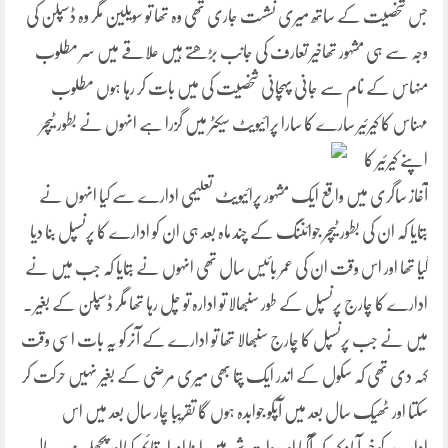
جس شخصیت کے ساتھ میری نشست جاری تھی وہ تھا تو سویلین مگر وہ ڈسپلن کی
وجہ سے ہی مشہور تھاخیر تعارف کی جانب بڑھتے ہیں علاقے میں سر مطلوب
منہاس کے نام سے جانی پہچانی شخصیت کی میں بات کر رہا ہوں مطلوب
مہناس کا کیرئیر سارے کا سارا
پرائیویٹ سیکٹر میں گزرا ہے انہوں نے بطور ٹیچر
اپنے کیرئیر کا
آغاز ساگری میں واقع ایک مشہور پرائیویٹ تعلیمی ادارے سے کیا انہوں نے
بتایا کہ ان کی بطور ٹیچر جوائننگ کے چند ماہ بعد ہی ان کو ادارے کا پرنسپل بنا دیا
گیا تھا اور اس وقت ان کی عمر بائیس سال تھی انہوں نے بتایا کہ جب میں نے
ادارے کا چارج پرنسپل کے طور سنبھالا تو ادارہ تو چل رہا تھا مگر ڈسپلن کے بغیر ۔
میں نے جب پرنسپل کا چارج سنبھالا تھا تو ادارے کے آنرکو یہ بات اسی وقت
کہہ دی تھی کہ سکول کے اندر ایک پتا بھی میری مرضی کے بغیر نہیں حرکت کر
سکتا اور ٹھیک سال بعد میں آپکو جوابدہ ہوں گا تقریبا چار سال بعد میں اس