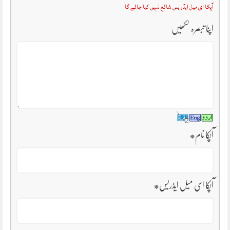
آپکا ای میل ایڈریس شائع نہیں کیا جائے گا
اپنا تبصرہ لکھیں
آپکا نام
*
آپکا ای میل ایڈریس
*