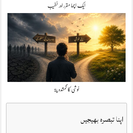
ایک اچھا مقرر اور خطیب
خوشی کا گمشدہ پتہ
اپنا تبصرہ بھیجیں