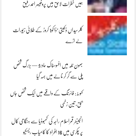
ہمیں خطرات لاحق ہیں پروفیسر احمد رفیق
کلرسیداں ڈکیتی‘ڈاکو1 کروڑ کے طلائی زیورات
لے اڑے
بھون نلہ میں افسوسناک حادثہ — بزرگ شخص
پلی سے گر کر نالے میں بہہ گیا
کہوٹہ: فائرنگ کے واقعے میں ایک شخص جاں
بحق، تین زخمی
انجینئر قمراسلام راجہ کی کمبوڈیا سے ہنگامی کال
پر چکری میں 16 افراد کا کامیاب ریسکیو