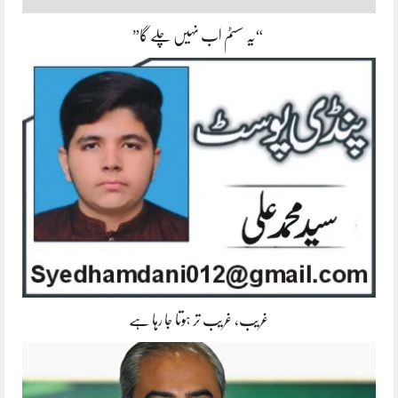
“یہ سسٹم اب نہیں چلے گا”
غریب، غریب تر ہوتا جا رہا ہے