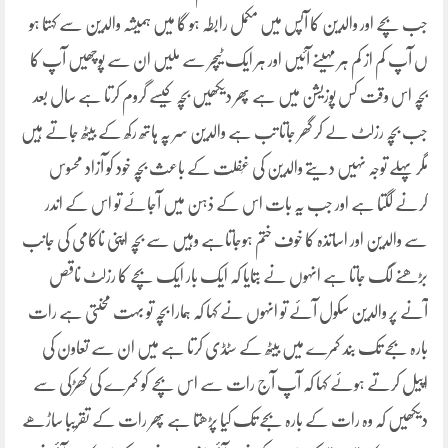
جب بچے اور والدین کا آپس میں مکمل رابطہ ہو گا میں ہمیشہ والدین سے کہتا ہو
ں آپ کم از کم ہر مہینے آئیں اور ہر ایک ٹیچر سے ملیں ان سے پوچھیں آپ کا
بچہ اس وقت کس پوزیشن میں ہے پھر دیکھیں بچہ کیسے گروم کرتا ہے سال بعد
جب بچہ رزلٹ لے کر گھر جاتا تب ہے والدین سر پہ ہاتھ رکھ کے بیٹھ جاتے ہیں
مگر پہلے توجہ نہیں دیتے والدین کی غٖفلت کے باعث بچہ خود کو آزاد محسوس
کرنے لگتا ہے اور جب یہ بات اس کے ذہن میں آجائے تو اس کے اندر
سے والدین اور اساتذہ کا خوف ختم ہوجاتاہے وہیں سے بچہ اپنی ناکامی کی جانب
بڑھنے لگ جاتا ہے انہوں نے بتایا کہ ایک بار ایک بچے کا رزلٹ ناقص
آنے پر والدین سکول آئے تو انہوں نے کہا کہ ہمارا بچہ تو بہت محنتی ہے رات
بارہ بجے تک بند کمرے میں بیٹھ کے سٹڈی کرتا ہے میں ان سے تعاون کی
اپیل کرتے ہوئے کہا کہ آپ آج رات سے اس بچے کو کمرے کی کھڑکی سے
دیکھیں کہ وہ رات کے بارہ بجے تک کیا پڑھتا ہے پھر رات کے تقریبا ساڑھے