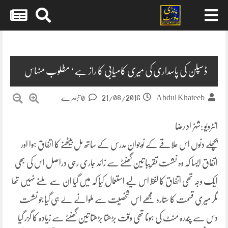
Skip
to
content
ڈسپلن کی پاسداری کی میری کامیابی کا راز ہے‘ مطلوب منہاس
21/08/2016
Abdul Khateeb
0 تبصرے
انٹرویو :شہزاد رضا
پچھلے دنوں اس علاقے کے نوجوان مدرس کے ساتھ مل بیٹھنے کا اتفاق ہوا اور
اتفاق ایسا کہ وہ نشست تقریبا تین گھنٹے سے زائد جاری رہی دراصل اس کی بھی
ایک وجہ تھی اتفاق کا لفظ اس لیے استعمال کیا کہ میں گیا ان سے ملنے نہیں تھا
مگر میری قسمت کا ستارہ مجھے
اس شخصیت سے ملوانے لے ہی گیا جو نشست
دس سے پندرہ منٹ کی ہونا تھی وقت بڑھتا بڑھتا تین گھنٹے سے زیادہ کا گزر گیا