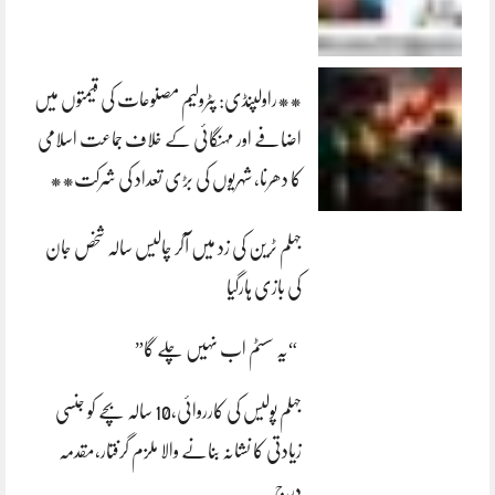
**راولپنڈی: پٹرولیم مصنوعات کی قیمتوں میں
اضافے اور مہنگائی کے خلاف جماعت اسلامی
کا دھرنا، شہریوں کی بڑی تعداد کی شرکت**
جہلم ٹرین کی زد میں آکر چالیس سالہ شخص جان
کی بازی ہارگیا
“یہ سسٹم اب نہیں چلے گا”
جہلم پولیس کی کارروائی،10 سالہ بچے کو جنسی
زیادتی کا نشانہ بنانے والا ملزم گرفتار،مقدمہ
درج