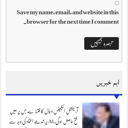
Save my name, email, and website in this
browser for the next time I comment.
اہم خبریں
آرٹیفشل انٹلیجنس دجال کا فتنہ ہے جس پر ہمیں
فتح حاصل ہو گی،AI پر اندھے اعتماد کی وجہ سے