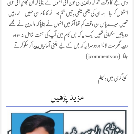
دس بجے کا وقت تھا کہ والدین کی فون آئی انہوں نے بتایا کہ ان کا بچہ آئی فون
استعمال کر رہا ہے ان کی میٹھی میٹھی باتیں ختم ہونے کا نام ہی نہیں لے رہیں
تھیں میرے پاس ہی وقت کم تھا آخر میں انہوں نے بتایا کہ والدین نے مجھے
دو باتیں سکھائی تھیں ایک یہ کہ جس کام میںّ آپ کی محنت شامل نہ ہو وہ
روپیہ گھر مت لانا اور دوسرا یہ کہ جس کے لیے جتنی آسانیاں پیدا کر سکو کرتے
جانا۔{jcomments on}
کیٹاگری میں :
کالم
مزید پڑھیں