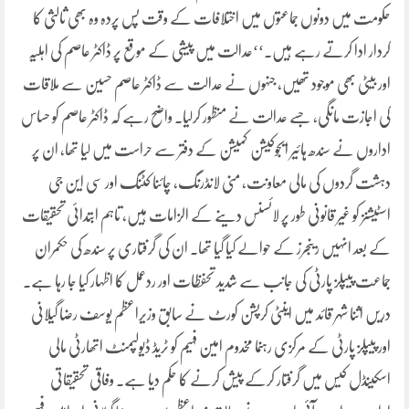
حکومت میں دونوں جماعتوں میں اختلافات کے وقت پس پردہ وہ بھی ثالثی کا
کردار ادا کرتے رہے ہیں۔‘‘عدالت میں پیشی کے موقع پر ڈاکٹر عاصم کی اہلیہ
اور بیٹی بھی موجود تھیں، جنہوں نے عدالت سے ڈاکٹر عاصم حسین سے ملاقات
کی اجازت مانگی، جسے عدالت نے منظور کرلیا۔ واضح رہے کہ ڈاکٹر عاصم کو حساس
اداروں نے سندھ ہائیر ایجوکیشن کمیشن کے دفتر سے حراست میں لیا تھا، ان پر
دہشت گردوں کی مالی معاونت، منی لانڈرنگ، چائنا کٹنگ اور سی این جی
اسٹیشنز کو غیر قانونی طور پر لائسنس دینے کے الزامات ہیں، تاہم ابتدائی تحقیقات
کے بعد انہیں رینجرز کے حوالے کیا گیا تھا۔ ان کی گرفتاری پر سندھ کی حکمران
جماعت پیپلز پارٹی کی جانب سے شدید تحفظات اور ردعمل کا اظہار کیا جا رہا ہے۔
دریں اثنا شہر قائد میں اینٹی کرپشن کورٹ نے سابق وزیراعظم یوسف رضا گیلانی
اور پیپلز پارٹی کے مرکزی رہنما مخدوم امین فہیم کو ٹریڈ ڈیولپمنٹ اتھارٹی مالی
اسکینڈل کیس میں گرفتار کرکے پیش کرنے کا حکم دیا ہے۔ وفاقی تحقیقاتی