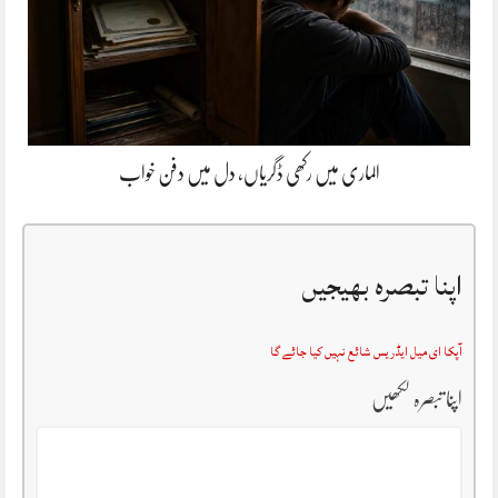
الماری میں رکھی ڈگریاں، دل میں دفن خواب
اپنا تبصرہ بھیجیں
آپکا ای میل ایڈریس شائع نہیں کیا جائے گا
اپنا تبصرہ لکھیں