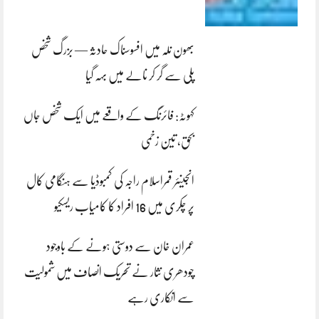
بھون نلہ میں افسوسناک حادثہ — بزرگ شخص
پلی سے گر کر نالے میں بہہ گیا
کہوٹہ: فائرنگ کے واقعے میں ایک شخص جاں
بحق، تین زخمی
انجینئر قمراسلام راجہ کی کمبوڈیا سے ہنگامی کال
پر چکری میں 16 افراد کا کامیاب ریسکیو
عمران خان سے دوستی ہونے کے باوجود
چودھری نثار نے تحریک انصاف میں شمولیت
سے انکاری رہے