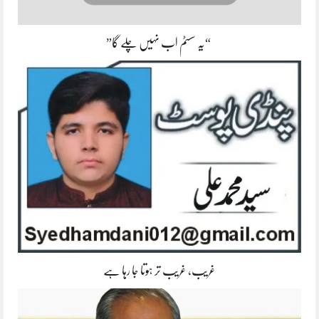
“یہ سسٹم اب نہیں چلے گا”
غریب، غریب تر ہوتا جا رہا ہے