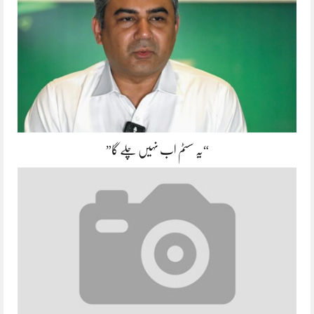
“یہ سسٹم اب نہیں چلے گا”