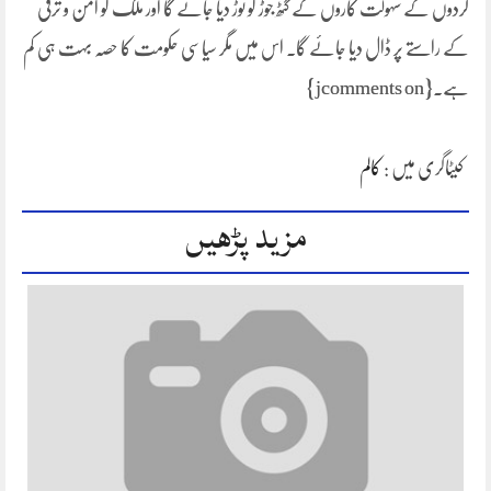
گردوں کے سہولت کاروں کے گٹھ جوڑ کو توڑ دیا جائے گا اور ملک کو امن و ترقی
کے راستے پر ڈال دیا جائے گا۔ اس میں مگر سیاسی حکومت کا حصہ بہت ہی کم
ہے۔{jcomments on}
کیٹاگری میں :
کالم
مزید پڑھیں