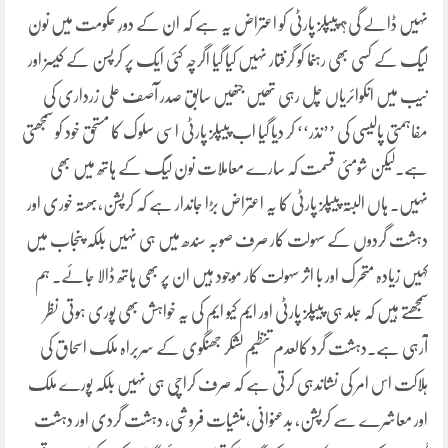
نہیں ڈالے گی؟ پیپلز پارٹی کو اعتراض یہ ہے کہ ان کے دورِ حکومت میں نون
لیگ کے کسی بھی رہنما کو گرفتار نہیں کیا گیا اگرچہ کئی ایک پر کرپسن کے کیسز اور
نیب میں انکوائریاں چل رہی تھیں جنھیں سابق صدر آصف علی زرداری کی
مفاہمتی پالیسی کی ’’نذر‘‘ کر دیا گیا اب پیپلز پارٹی اسی سلوک کا مستحق خود کو سمجھتی
ہے۔لیکن شومئی قسمت کہ سارے معاملات نون لیگ کے ہاتھ میں بھی
نہیں۔ ہاں البتہ پیپلز پارٹی کا یہ اعتراض بڑا جاندار ہے کہ کرپشن،بھتہ خوری اور
دہشت گردوں کے سہولت کار صرف صوبہ سندھ میں ہی نہیں بلکہ پنجاب میں
کہیں زیادہ متحرک اور با اثر سہولت کار موجود ہیں ان پر بھی ہاتھ ڈالا جائے۔ ہم
سمجھتے ہیں کہ جلد ہی پیپلز پارٹی اور ایم کیو ایم کی یہ خواہش بھی پوری ہوتی نظر
آرہی ہے۔دہشت گرد کالعدم تنظیم لشکر جھنگوی کے سربراہ ملک اسحاق کی
ہلاکت اس امر کی نشاندہی کرتی ہے کہ صرف کراچی ہی نہیں بلکہ پورے ملک
اور معاشرے سے کرپشن، بدعنوانی،منشیات فروشی، دہشت گردی اور دہشت