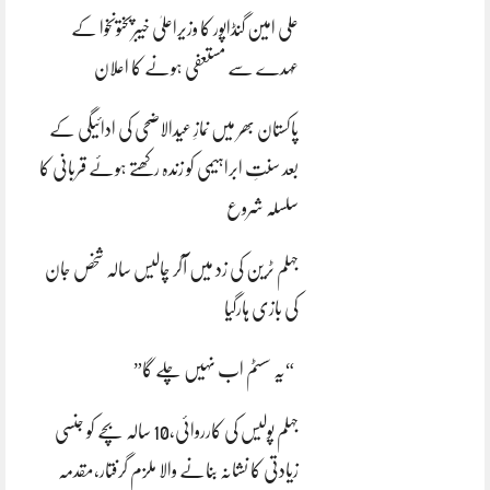
علی امین گنڈاپور کا وزیراعلیٰ خیبرپختونخوا کے
عہدے سے مستعفی ہونے کا اعلان
پاکستان بھر میں نمازِ عیدالاضحی کی ادائیگی کے
بعد سنتِ ابراہیمی کو زندہ رکھتے ہوئے قربانی کا
سلسلہ شروع
جہلم ٹرین کی زد میں آکر چالیس سالہ شخص جان
کی بازی ہارگیا
“یہ سسٹم اب نہیں چلے گا”
جہلم پولیس کی کارروائی،10 سالہ بچے کو جنسی
زیادتی کا نشانہ بنانے والا ملزم گرفتار،مقدمہ