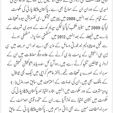
سابق صدر آصف علی زرداری کے قریبی ساتھیوں میں ہوتا ہے اور وہ ان کی
اسیری کے دوران ان کے معالج بھی رہے۔پاکستان پیپلز پارٹی کی حکومت
کے قیام کے بعد انہیں 2008 میں چیئرمین نیشنل ری کنسٹریشن بیورو تعینات
کیا گیا، 2009 میں سینیٹر منتخب کیا گیا لیکن سپریم کورٹ کے دوہری شہریت کے
بارے میں فیصلے کے بعد انہیں 2012 میں مستعفی ہونا پڑا۔مستعفی ہونے
سے قبل وہ پیٹرولیم اور قدرتی وسائل کے وزیر بھی رہے اور اس عرصے میں سی
این جی اسٹیشن کے پرمٹ جاری کرنے کے علاوہ دیگر معاملات میں ان کے
کردار پر مخالفین تنقید کرتے رہے ہیں۔وہ آج کل سندھ ہایئر ایجوکیشن کمیشن کے
سربراہ کے عہدے پر تعینات تھے۔ڈاکٹر عاصم کراچی میں ایک نجی ہپستال
کے مالک بھی ہیں، ان کی خدمات کے اعتراف میں سابق صدر جنرل(ر)
پرویز مشرف کے دور حکومت میں انہیں ستارہ امتیاز اور پاکستان پیپلز پارٹی کی
حکومت میں نشان امتیاز سے نوازا گیا ہے۔ان کے متحدہ قومی موومنٹ کے
سربراہ الطاف حسین سے بھی ذاتی مراسم ہیں۔ پاکستان پیپلز پارٹی کے سابق