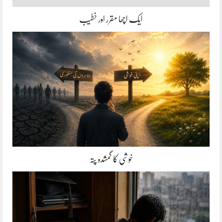
ایک اچھا مقرر اور خطیب
خوشی کا گمشدہ پتہ