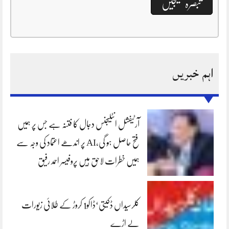
اہم خبریں
آرٹیفشل انٹلیجنس دجال کا فتنہ ہے جس پر ہمیں
فتح حاصل ہو گی،AI پر اندھے اعتماد کی وجہ سے
ہمیں خطرات لاحق ہیں پروفیسر احمد رفیق
کلرسیداں ڈکیتی‘ڈاکو1 کروڑ کے طلائی زیورات
لے اڑے