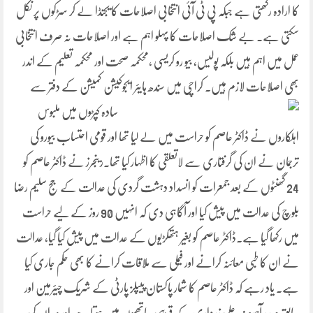
کا ارادہ رکھتی ہے جبکہ پی ٹی آئی انتخابی اصلاحات کا یجنڈا لے کر سڑکوں پر نکل
سکتی ہے۔ بے شک اصلاحات کا پہلو اہم ہے اور اصلاحات نہ صرف انتخابی
عمل میں اہم ہیں بلکہ پولیس، بیو رو کریسی ،محکمہ صحت اور محکمہ تعلیم کے اندر
بھی اصلاحات لازم ہیں۔ کراچی میں سندھ ہایئر ایجوکیشن کمیشن کے دفتر سے
سادہ کپڑوں
میں ملبوس
اہلکاروں نے ڈاکٹر عاصم کو حراست میں لے لیا تھا اور قومی احتساب بیورو کی
ترجمان نے ان کی گرفتاری سے لاتعلقی کا اظہار کیا تھا۔رینجرز نے ڈاکٹر عاصم کو
24 گھنٹوں کے بعد جمعرات کو انسداد دہشت گردی کی عدالت کے جج سلیم رضا
بلوچ کی عدالت میں پیش کیا اور آگاہی دی کہ انہیں 90 روز کے لیے حراست
میں رکھا گیا ہے۔ڈاکٹر عاصم کو بغیر ہتھکڑیوں کے عدالت میں پیش کیا گیا، عدالت
نے ان کا طبی معائنہ کرانے اور فیملی سے ملاقات کرانے کا بھی حکم جاری کیا
ہے۔ یاد رہے کہ ڈاکٹر عاصم کا شمار پاکستان پیپلز پارٹی کے شریک چیئرمین اور