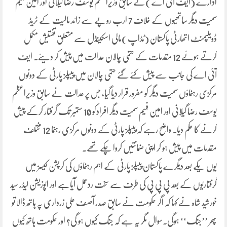
ادارے (ایف آئی اے )نے سابق وزیراعظم یوسف رضا گیلانی اور امین فہیم
سمیت دیگر ساتھیوں کے خلاف 7 ارب روپے سے زائد مالیت کے ٹریڈ
ڈویلپمنٹ اتھارٹی پاکستان (ٹڈاپ )مالی اسکینڈل سے متعلق تفتیش مکمل
کرتے ہوئے 12 مقدمات کے حتمی چالان عدالت میں پیش کر دیئے۔ ایف
آئی اے کی جانب سے پیش کئے گئے حتمی چالان میں پیپلز پارٹی کے دونوں
مرکزی رہنماؤں سمیت دیگر کو مفرور قرار دیا گیا، جس پر عدالت نے سابق وزیراعظم
یوسف رضا گیلانی اور امین فہیم سمیت دیگر افرادکو 10 ستمبر تک گرفتار کرکے پیش
کرنے کا حکم دیا۔ واضح رہے کہ پیپلز پارٹی کے دونوں مرکزی رہنما 12 مختلف
مقدمات میں پیش ہو کر اپنی ضمانتیں کروا چکے تھے۔
یوں یکے بعد دیگرے پاکستان پیپلز پارٹی کے اہم رہنماؤں کی کرپشن کیسز میں
گرفتاریوں کے بعد پی پی پی کی طرف سے سخت ردعمل آیاہے اور اپوزیشن لیڈر سید
خورشید شاہ نے کہا کہ اگر حکومت نے سابق صدر آصف علی زرداری پہ ہاتھ ڈالا تو
پھر ’’جنگ‘‘ ہوگی۔سوال مگر یہ ہے کہ جنگ کیوں ہو گی؟ اور حکومت ہاتھ کیوں