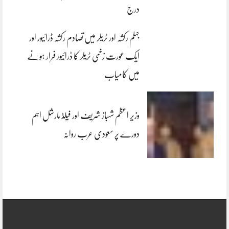
درج
جہلم رکشہ اور ٹریلر میں تصادم رکشہ ڈرائیور اور
ایک عورت زخمی ٹریلر کا ڈرائیور فرار ہونے
میں کامیاب
وزیر اعظم شہباز شریف اور فیلڈ مارشل اہم
دورے پر سعودی عرب روانہ