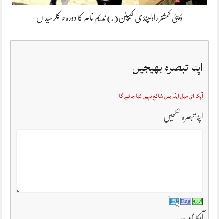
ڈپٹی کمشنر راولپنڈی کیپٹن(ر) ندیم ناصر کا دورہء کلرسیداں
اپنا تبصرہ بھیجیں
آپکا ای میل ایڈریس شائع نہیں کیا جائے گا
اپنا تبصرہ لکھیں
آپکا نام
*