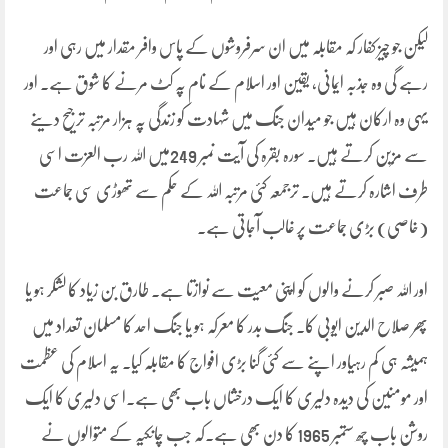
لیکن جو چیز کفار کہ مقابلہ میں ان سرفروشوں کے پاس وافر مقدار میں رہی اور
رہے گی وہ جذبہ ایمانی، یقین اور اسلام کے نام پہ کٹ مرنے کا شوق ہے۔ اور
یہی وہ ارکان ہیں جو میدان جنگ میں شہادت کو زندگی پہ ہزار مرتبہ ترجیح دینے
سے مزین کرتے ہیں۔ سورہ بقرہ کی آیت نمبر 249میں اللہ رب العزت اسی
طرف اشارہ کرتے ہیں۔ ترجمعہ کئی مرتبہ اللہ کے حکم سے تھوڑی سی جماعت
(خاصی) بڑی جماعت پر غالب آجاتی ہے۔
اور اللہ صبر کرنے والوں کو اپنی معیت سے نوازتا ہے۔ طارق بن زیاد کا لشکر ہو یا
پھر صلاح الدین ایوبی کا۔ جنگ بدر کا معرکہ ہو یا جنگ احد کا مسلمان تعداد میں
ہمیشہ ہی کم رہیاور اپنے سے کئی گنا بڑی افواج کا مقابلہ کیا۔ یہ اسلام کی عظمت
اور مومنین کی دیدہ دلیری کا ایک درخشاں باب بھی ہے۔اسی دلیری کا ایک
روشن باب چھ ستمبر 1965 کا دن بھی ہے۔کہ جب چانکیہ کے متوالوں نے