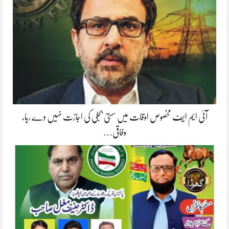
آئی ایم ایف مخصوص اوقات میں سستی بجلی کی اجازت نہیں دے رہا،
وفاقی…