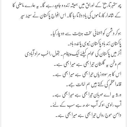
چھ ستمبر تاریخ کے اوراق میں ہمیشہ زندہ و جاوید رہے گا۔ یہ ہمارے ماضی کا
کے شاندار کارناموں کی یاد دلاتا رہا گا۔ اس افواج پاکستان نے سینہ سپر
ہو کر دشمن کو انتہائی سخت ہزیمت سے دو چار کیا۔
پاکستان زند باد پاکستان نیوی پائندہ باد۔
آخر میں پاکستان کی عوام کیلئے ایک پیغام۔ بقول راغب مراد آبادی
ہم وطن یہ گلستان تیرا بھی ہے میرا بھی ہے۔
اس کا ہر سودو زیاں تیرا بھی ہے میرا بھی ہے۔
قائداعظم کی کہتے ہیں ہم امانت جسے۔
ورثہ یہ اے مہربان تیرا بھی ہے میرا بھی ہے۔
آب راوی ہو کہ آب سند ھ ہے سب کے لئے۔
دامن موج رواں تیرا بھی ہے میرا بھی ہے۔