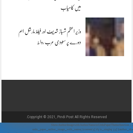
میں کامیاب
وزیر اعظم شہباز شریف اور فیلڈ مارشل اہم
دورے پر سعودی عرب روانہ
Copyright © 2021, Pindi Post All Rights Reserved.
// Show Author Image with Author Name in UrduPaper Theme function
urdu_paper_author_image_with_name($content) { if (is_single()) { $author_id =