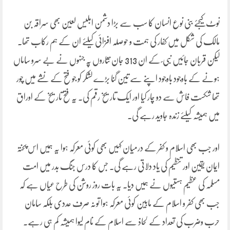
نوٹ کیجئے بنی نوع انسان کا سب سے بڑا دشمن ابلیس لعین بھی سراقہ بن
مالک کی شکل میں کفار کی ہمت و حوصلہ افزائی کیلئے ان کے ہم رکاب تھا۔
لیکن قربان جائیں نبی ؐ کے ان 313 جان نثاروں پہ جنہوں نے بے سرو ساماں
ہونے کے باوجود باوجود اپنے سے تین گنا بڑے لشکر کو جو فتح کے نشے میں چور
تھا شکست فاش سے دو چار کیا اور ایک تاریخ رقم کی۔ یہ فتح تاریخ کے اوراق
میں ہمیشہ کیلئے زندہ جاوید رہے گی۔
اور جب بھی اسلام و کفر کے درمیان کہیں بھی کوئی معرکہ ہوا یہ ہمیں اس پختہ
ایمان یقین اور تنظیم کی یاد دلاتی رہے گی۔ جس کا درس جنگ بدر میں امت
مسلمہ کی عظیم ہستیوں نے ہمیں دیا۔ یہ بات روز روشن کی طرح عیاں ہے کہ
جب بھی کفر و اسلام کے مابین کوئی معرکہ ہوا تونہ صرف عددی بلکہ سامان
حرب وضرب کی تعداد کے لحاذ سے اسلام کے نام لیوا ہمیشہ کم ہی رہے۔