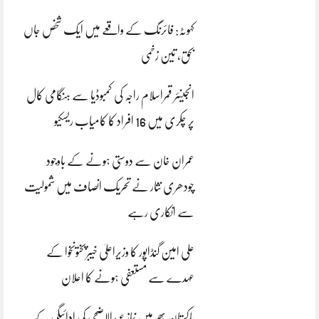
کہوٹہ: فائرنگ کے واقعے میں ایک شخص جاں
بحق، تین زخمی
انجینئر قمراسلام راجہ کی کمبوڈیا سے ہنگامی کال
پر چکری میں 16 افراد کا کامیاب ریسکیو
عمران خان سے دوستی ہونے کے باوجود
چودھری نثار نے تحریک انصاف میں شمولیت
سے انکاری رہے
علی امین گنڈاپور کا وزیراعلیٰ خیبرپختونخوا کے
عہدے سے مستعفی ہونے کا اعلان
پاکستان بھر میں نمازِ عیدالاضحی کی ادائیگی کے