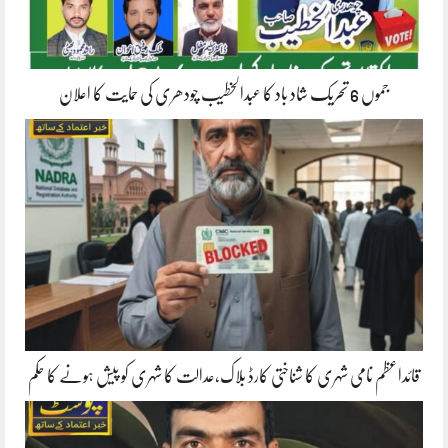
جموں 6 تحریک شاد باد کا عبدالخطیب چودھری کی حمایت کا اعلان
قائداعظم نامی شہری کا شناختی کارڈ بلاک،عدالت کا شہری کو پیش ہونے کا حکم