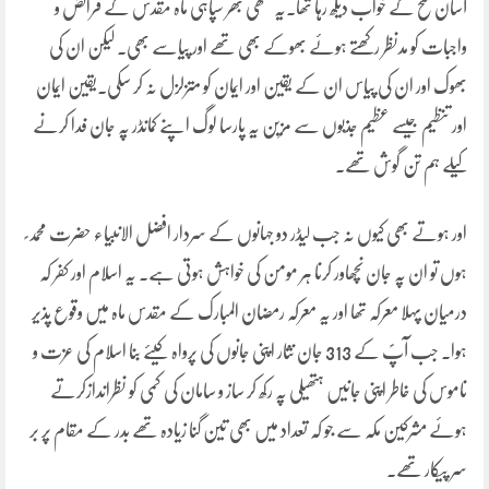
آسان فتح کے خواب دیکھ رہا تھا۔یہ مٹھی بھر سپاہی ماہ مقدس کے فرائض و
واجبات کو مدنظر رکھتے ہوئے بھوکے بھی تھے اور پیاسے بھی۔ لیکن ان کی
بھوک اور ان کی پیاس ان کے یقین اور ایمان کو متزلزل نہ کر سکی۔یقین ایمان
اور تنظیم جیسے عظیم جذبوں سے مزین یہ پارسا لوگ اپنے کمانڈر پہ جان فدا کرنے
کیلے ہم تن گوش تھے۔
اور ہوتے بھی کیوں نہ جب لیڈر دو جہانوں کے سردار افضل الانبیاء حضرت محمد ؐ
ہوں تو ان پہ جان نچھاور کرنا ہر مومن کی خواہش ہوتی ہے۔ یہ اسلام اور کفر کہ
درمیان پہلا معرکہ تھا اور یہ معرکہ رمضان المبارک کے مقدس ماہ میں وقوع پذیر
ہوا۔ جب آپؐ کے 313 جان نثار اپنی جانوں کی پرواہ کیئے بنا اسلام کی عزت و
ناموس کی خاطر اپنی جانیں ہتھیلی پہ رکھ کر ساز و سامان کی کمی کو نظراندازکرتے
ہوئے مشرکین مکہ سے جو کہ تعداد میں بھی تین گنا زیادہ تھے بدر کے مقام پر بر
سر پیکار تھے۔