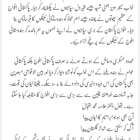
خواب میجر عزیز بھٹی شہید جیسے شیر دل سپاہیوں نے چکنا چور کر دیا۔ پاکستانی افواج
کے عظیم سپوتوں نے چونڈہ جیسے اہم محاذ کو ہندوساتانی ٹینکوں کا قبرساتان بنا
دیا۔ افواج پاکستان کے جری سپاہیوں نے اپنے جسموں پہ بم باندھ کر ہندوستانی
افوج کے ٹینکوں کے پر خچے اڑا دئیے۔
محدود عسکری وسائل کے ہوتے ہوئے نہ صرف پاکستانی افوج بلکہ پاکستانی
عوام نے ہندو بنئے کے اس خواب کو نوشتہ دیوار کر دیا اور بین الاقوامی مبصرین
بھی پاکستان کی اس دیدہ دلیری کی داد دئے بنا نہ رہ سکے۔ یقیناً ایمان کی قوت،
جذبہ شہادت اور پختہ یقین سے سے بڑی سے بڑی افواج کا مقابلہ کیا جا سکتا
ہے۔ بقول ڈاکٹر علامہ محمد اقبالؒ
آج بھی ہو جو ابراہیم کا ایمان پیدا
آگ کر سکتی ہے انداز گلستان پیدا
بری و فضائی افواج کے کے ساتھ ساتھ پاک بحریہ نے بھی دشمن کے ناپاک