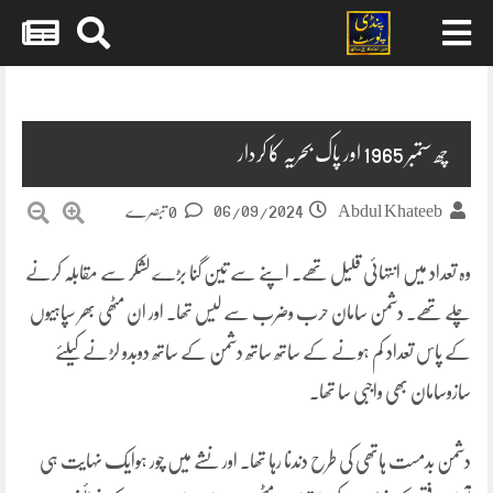
Skip
to
content
چھ ستمبر 1965 اور پاک بحریہ کا کردار
06/09/2024
Abdul Khateeb
0 تبصرے
وہ تعداد میں انتہائی قلیل تھے۔ اپنے سے تین گنا بڑے لشکر سے مقابلہ کرنے
چلے تھے۔ دشمن سامان حرب وضرب سے لیس تھا۔ اور ان مٹھی بھر سپاہیوں
کے پاس تعداد کم ہونے کے ساتھ ساتھ دشمن کے ساتھ دوبدو لڑنے کیلئے
سازوسامان بھی واجبی سا تھا۔
دشمن بدمست ہاتھی کی طرح دندنا رہا تھا۔ اور نشے میں چور ہوایک نہایت ہی