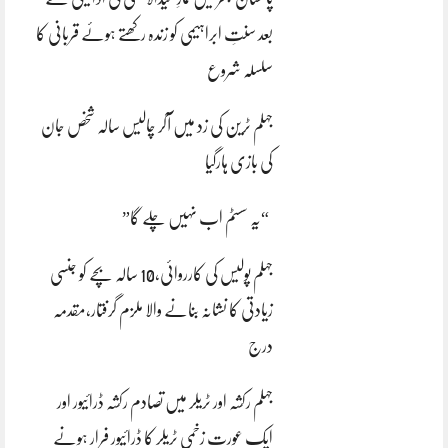
بعد سنتِ ابراہیمی کو زندہ رکھتے ہوئے قربانی کا
سلسلہ شروع
جہلم ٹرین کی زد میں آکر چالیس سالہ شخص جان
کی بازی ہارگیا
“یہ سسٹم اب نہیں چلے گا”
جہلم پولیس کی کارروائی،10 سالہ بچے کو جنسی
زیادتی کا نشانہ بنانے والا ملزم گرفتار،مقدمہ
درج
جہلم رکشہ اور ٹریلر میں تصادم رکشہ ڈرائیور اور
ایک عورت زخمی ٹریلر کا ڈرائیور فرار ہونے