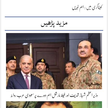
کیٹاگری میں :
اہم خبریں
مزید پڑھیں
وزیر اعظم شہباز شریف اور فیلڈ مارشل اہم دورے پر سعودی عرب روانہ