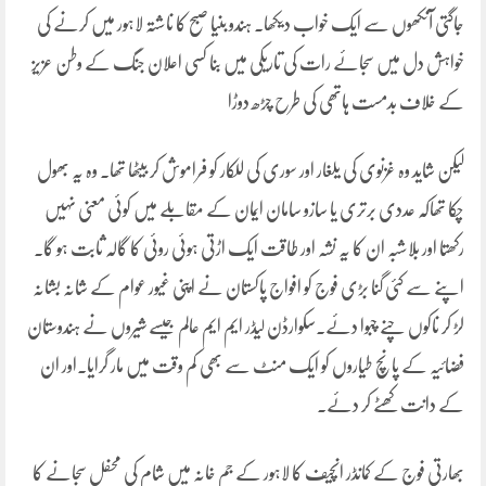
جاگتی آنکھوں سے ایک خواب دیکھا۔ ہندو بنیا صبح کا ناشتہ لاہور میں کرنے کی
خواہش دل میں سجائے رات کی تاریکی میں بنا کسی اعلان جنگ کے وطن عزیز
کے خلاف بدمست ہاتھی کی طرح چڑھ دوڑا
لیکن شاید وہ غزنوی کی یلغار اور سوری کی للکار کو فراموش کر بیٹھا تھا۔ وہ یہ بھول
چکا تھاکہ عددی برتری یا سازو سامان ایمان کے مقابلے میں کوئی معنی نہیں
رکھتا اور بلاشبہ ان کا یہ نشہ اور طاقت ایک اڑتی ہوئی روئی کا گالہ ثابت ہو گا۔
اپنے سے کئی گنا بڑی فوج کو افواج پاکستان نے اپنی غیور عوام کے شانہ بشانہ
لڑ کر ناکوں چنے چبوا دئے۔سکوارڈن لیڈر ایم ایم عالم جیسے شیروں نے ہندوستان
فضائیہ کے پانچ طیاروں کو ایک منٹ سے بھی کم وقت میں مار گرایا۔اور ان
کے دانت کھٹے کر دئے۔
بھارتی فوج کے کمانڈر انچیف کا لاہور کے جم خانہ میں شام کی محفل سجانے کا