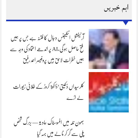
اہم خبریں
آرٹیفشل انٹلیجنس دجال کا فتنہ ہے جس پر ہمیں
فتح حاصل ہو گی،AI پر اندھے اعتماد کی وجہ سے
ہمیں خطرات لاحق ہیں پروفیسر احمد رفیق
کلرسیداں ڈکیتی‘ڈاکو1 کروڑ کے طلائی زیورات
لے اڑے
بھون نلہ میں افسوسناک حادثہ — بزرگ شخص
پلی سے گر کر نالے میں بہہ گیا