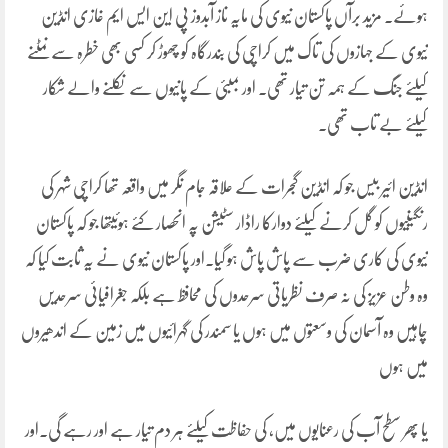
ہوئے۔ مزید برآں پاکستان نیوی کی مایہ ناز آبدوز پی این ایس ایم غازی انڈین
نیوی کے جہازوں کی تاک میں کراچی کی بندرگاہ کو چھوڑ کر کسی بھی خطرہ سے نمٹنے
کیلئے جنگ کے ہمہ تن تیار تھی۔ اور بمبئی کے پانیوں سے نکلنے والے شکار
کیلئے بے تاب تھی۔
انڈین ائیر بیس جو کہ انڈین گجرات کے علاقہ جام نگر میں واقعہ تھا کراچی شہر کی
رنگینیوں کو گل کرنے کیلئے دوارکا راڈار سٹیشن پہ انحصار کئے ہوئیتھا جو کہ پاکستان
نیوی کی کاری ضرب سے پاش پاش ہو گیا۔اور پاکستان نیوی نے یہ ثابت کیا کہ
وہ وطن عزیز کی نہ صرف نظریاتی سرحدوں کی محافظ ہے بلکہ جغرافیائی سرحدیں
چاہیں وہ آسمان کی وسعتوں میں ہوں یا سمندر کی گہرائیوں میں زمین کے اندھیروں
میں ہوں
یا پھر سطح آب کی رعنایوں میں، کی حفاظت کیلئے ہر دم تیار ہے اور رہے گی۔اور