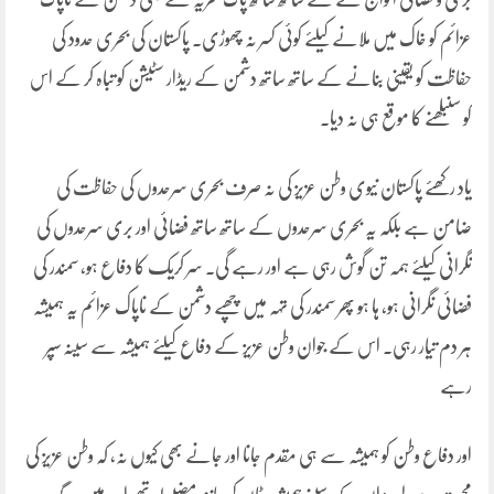
عزائم کو خاک میں ملانے کیلئے کوئی کسر نہ چھوڑی۔ پاکستان کی بحری حدود کی
حفاظت کو یقینی بنانے کے ساتھ ساتھ دشمن کے ریڈار سٹیشن کو تباہ کر کے اس
کو سنبلھنے کا موقع ہی نہ دیا۔
یاد رکھئے پاکستان نیوی وطن عزیز کی نہ صرف بحری سرحدوں کی حفاظت کی
ضامن ہے بلکہ یہ بحری سرحدوں کے ساتھ ساتھ فضائی اور بری سرحدوں کی
نگرانی کیلئے ہمہ تن گوش رہی ہے اور رہے گی۔ سر کریک کا دفاع ہو، سمندر کی
فضائی نگرانی ہو، ہا ہو پھر سمندر کی تہہ میں چھپے دشمن کے ناپاک عزائم یہ ہمیشہ
ہر دم تیار رہی۔ اس کے جوان وطن عزیز کے دفاع کیلئے ہمیشہ سے سینہ سپر
رہے
اور دفاع وطن کو ہمیشہ سے ہی مقدم جانا اور جانے بھی کیوں نہ، کہ وطن عزیز کی