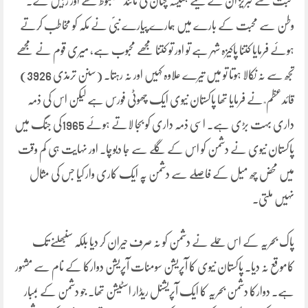
محبت سے لبریز ان کے سینے ہمیشہ چٹان کی مانند مضبوط تھے اور رہیں گے۔
وطن سے محبت کے بارے میں ہمارے پیارے نبیؐ نے مکہ کو مخاطب کرتے
ہوئے فرمایا کتنا پاکیزہ شہر ہے تو اور تو کتنا مجھے محبوب ہے، میری قوم نے مجھے
تجھ سے نہ نکالا ہوتا تو میں تیرے علاوہ کہیں اور نہ رہتا۔ (سنن ترمذی 3926)
قائدعظم ؒ نے فرمایا تھا پاکستان نیوی ایک چھوٹی فورس ہے لیکن اس کی ذمہ
داری بہت بڑی ہے۔ اسی ذمہ داری کو بجا لاتے ہوئے 1965کی جنگ میں
پاکستان نیوی نے دشمن کو اس کے گلے سے جا دبوچا۔ اور نہایت ہی کم وقت
میں محض چھ میل کے فاصلے سے دشمن پہ ایک کاری وار کیا جس کی مثال
نہیں ملتی۔
پاک بحریہ کے اس حملے نے دشمن کو نہ صرف حیران کر دیا بلکہ سنبھلنے تک
کاموقع نہ دیا۔ پاکستان نیوی کا آپریشن سومنات آپریشن دوارکا کے نام سے مشہور
ہے۔ دوارکا دشمن بحریہ کا ایک آپریشنل ریڈار اسٹیشن تھا۔ جو دشمن کے بمبار