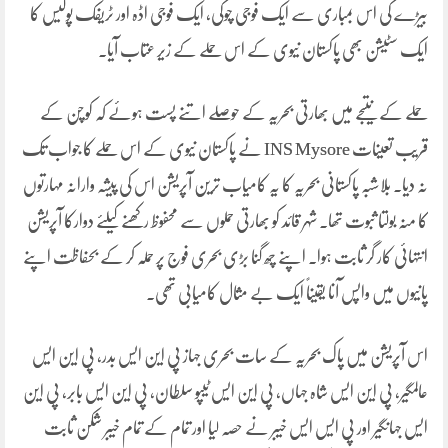
بیڑے کی اس بمباری سے ایک فوجی چوکی، ایک فوجی اڈہ اور ٹریفک پولیس کا
ایک سٹیشن بھی پاکستان نیوی کے اس حملے کے زیر عتاب آیا۔
حملے کے نتیجے میں بھارتی بحریہ کے حوصلے اتنے پست ہوئے کہ کوچن کے
قریب تعینات INS Mysore نے پاکستان نیوی کے اس حملے کا جواب تک
نہ دیا۔ بلاشبہ پاکستانی بحریہ کا یہ کامیاب ترین آپریشن اس کی پیشہ وارانہ مہارتوں
کا منہ بولتا ثبوت تھا۔ شہر قائد کو بھارتی حملوں سے محفوظ رکھنے کیلئے دوارکا آپریشن
انتہائی کار گر ثابت ہوا۔ اپنے چھ گنا بڑی بحری فوج پر حملہ کر کے بحفاظت اپنے
پانیوں میں واپس آنا یقیناً ایک بے مثال کامیابی تھی۔
اس آپریشن میں پاک بحریہ کے سات بحری جہاز پی این ایس بدر، پی این ایس
عالمگیر، پی این ایس شاہ جہاں، پی این ایس ٹیپو سلطان، پی این ایس بابر، پی این
ایس جہانگیر اور پی ایس ایس خیبر نے حصہ لیا اور تمام کے تمام خیبر شکن ثابت