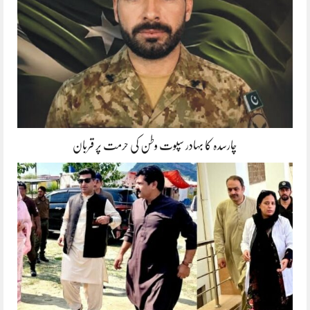
چارسدہ کا بہادر سپوت وطن کی حرمت پر قربان