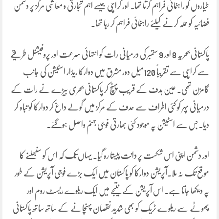
طیاروں کو راہنمائی فراہم کرتا تھا۔ اور کراچی جیسے اہم تجارتی و معاشی مرکز پر دشمن
فضائیہ کو حملہ کرنے کیلئے راہنمائی فراہم کر رہا تھا۔
پاکستانی بحریہ 8 اور 9 ستمبر کی درمیانی رات کو انتہائی سرعت اور پروفیشنل طریقے
سے کراچی سے تقریباً 120میل دور مشرق میں دوارکا ریڈار اسٹیشن کی جانب
گامزن تھی۔ عین ہدف کے قریب پہنچ کر پاکستانی بحری بیڑے نے رات کے
درمیانی پہر کو کئی اطراف سے حدف کے مرکز میں گولے داغ کر دوارکا کو تباہ کر
دیا۔جس سے اسٹیشن پہ موجود کئی بھارتی فوجی جہنم واصل ہوگئے۔
اور دشمن اپنی اس شکست پر دانت پیستا رہ گیا۔ یہاں تک کہ اس کو سنبھلنے کا
موقع تک نہ ملا۔آپریشن دوارکا کو پاکستان میں ایک بڑے فوجی آپریشن کے طور
پہ دیکھا جاتا ہے۔ اس آپریشن کے نتیجے میں ایک ریلوے ریسٹ روم اور
چھوٹے سے ریلوے ٹریک کو بھی شدید نقصان پہنچانے کے ساتھ ساتھ پاکستانی