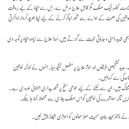
 کہ بریسٹ کینسر ایک مہلک مگر قابلِ علاج مرض ہے، جس سے بچاؤ کے لیے بروقت
اتین کی صحت کے حوالے سے شعور اجاگر کرنے کے لیے اپنا بھرپور کردار ادا کرتی
ی شدید ذہنی و جذباتی اذیت سے گزرتے ہیں، لہٰذا علاج سے زیادہ بچاؤ پر توجہ دی
ات، جدید تشخیصی طریقوں اور مؤثر علاج پر مفصل لیکچر دیا۔ انہوں نے کہا کہ خواتین
قاعدگی سے کروائیں۔
یشناک ہیں، جن سے نمٹنے کے لیے عوامی سطح پر شعور بیداری انتہائی ضروری ہے۔
کریں تاکہ معاشرے کی خواتین کو اس مہلک بیماری سے محفوظ رکھا جا سکے۔
بال نے ڈاکٹر نبیلہ جاوید سمیت معزز مہمانوں کو اعزازی شیلڈز پیش کیں۔