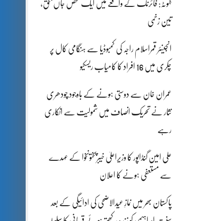
کہوٹہ: فائرنگ کے واقعے میں ایک شخص جاں بحق،
تین زخمی
انجینئر قمراسلام راجہ کی کمبوڈیا سے ہنگامی کال پر
چکری میں 16 افراد کا کامیاب ریسکیو
عمران خان سے دوستی ہونے کے باوجود چودھری
نثار نے تحریک انصاف میں شمولیت سے انکاری
رہے
علی امین گنڈاپور کا وزیراعلیٰ خیبرپختونخوا کے عہدے
سے مستعفی ہونے کا اعلان
پاکستان بھر میں نمازِ عیدالاضحی کی ادائیگی کے بعد
سنتِ ابراہیمی کو زندہ رکھتے ہوئے قربانی کا سلسلہ