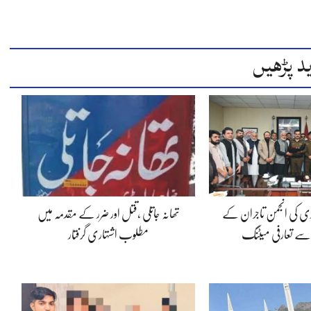
د پڑھیں
ڈی کی انجمن تاجران کے
تھانہ جاتلی ،قتل اور ضرر کے مقدمہ میں
 سے تعارفی میٹنگ
مطلوب اشتہاری گرفتار