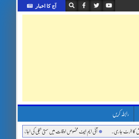
آج کا اخبار
رابطہ کریں
الرٹ جاری.
آئی ایم ایف مخصوص اوقات میں سستی بجلی کی اجازت نہیں دے رہا، وفاقی و