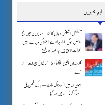
اہم خبریں
آرٹیفشل انٹلیجنس دجال کا فتنہ ہے جس پر ہمیں فتح
حاصل ہو گی،AI پر اندھے اعتماد کی وجہ سے ہمیں
خطرات لاحق ہیں پروفیسر احمد رفیق
کلرسیداں ڈکیتی‘ڈاکو1 کروڑ کے طلائی زیورات لے
اڑے
بھون نلہ میں افسوسناک حادثہ — بزرگ شخص پلی
سے گر کر نالے میں بہہ گیا