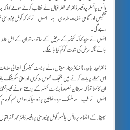
وائس چانسلر پروفیسر ڈاکٹر محمد ظفر اقبال نے خطاب کرتے ہوئے کہا
تشخیص اور آگاہی نہایت ضروری ہے۔ انہوں نے کہا کہ گومل یونیورسٹی خو
رہے گی۔
انہوں نے مزید کہا کہ کینسر کے مریض کے ساتھ ساتھ ان کے اہلِ خانہ بھ
جائے تاکہ مرض کی شدت کو کم کیا جا سکے۔
ڈاکٹر نبیلہ جاوید، ڈائریکٹر دینار ہسپتال، نے بریسٹ کینسر کی ابتدائی علام
اس مسئلے پر بات کرنے میں جھجک محسوس نہ کریں اور اپنی سکریننگ با
ان کا کہنا تھا کہ سرطان خصوصاً بریسٹ کینسر کے بڑھتے ہوئے کیسز تشو
انہوں نے طب سے منسلک مرد و خواتین پر زور دیا کہ وہ اس مہم کو عام 
سیمینار کے اختتام پر وائس چانسلر گومل یونیورسٹی پروفیسر ڈاکٹر محمد ظفر اق