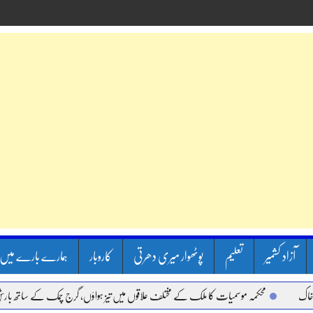
آزاد کشمیر
تعلیم
پوٹھوار میری دھرتی
کاروبار
ہمارے بارے میں
محکمہ موسمیات کا ملک کے مختلف علاقوں میں تیز ہواؤں، گرج چمک کے ساتھ بارش کا 