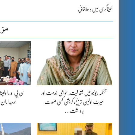
کیٹاگری میں :
علاقائی
مزی
محکمہ ریونیو میں شفافیت، عوامی خدمت اور
سی پی او،راولپن
میرٹ اولین ترجیح، کرپشن کسی صورت
عہدیداران
برداشت…