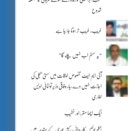
شروع
غریب، غریب تر ہوتا جا رہا ہے
“یہ سسٹم اب نہیں چلے گا”
آئی ایم ایف مخصوص اوقات میں سستی بجلی کی
اجازت نہیں دے رہا، وفاقی وزیر توانائی اویس
لغاری
ایک اچھا مقرر اور خطیب
جہلم پولیس کارروائی، رکشہ چوری کے مقدمہ میں