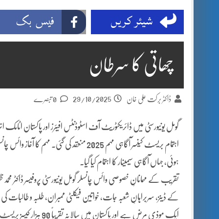
شیئر کریں
فیس بک
چھاتی کا سرطان
29/10/2025
ڈاکٹر برکت علی خان
0 تبصرے
اہتمام بریسٹ کینسر آگاہی مہم 2025 منعقد کی گئ
ہوئی، جہاں آگاہی سیمینار کا اہتمام کیا گیا۔
تقریب کے مہمانانِ خصوصی وائس چانسلر گومل یونیورسٹی پروفیسر ڈاکٹر محمد ظفر 
کے ڈینز، سربراہانِ شعبہ جات، خواتین فیکلٹی ممبران، طلبہ و طالبات کی 
ایک موذی مرض ہے اور پاکستان میں سالانہ تقریباً 90 ہزار کیسز بریسٹ کینسر کے تَشْخِیص کیے جاتے ہیں جن میں سے 40 ہزار اموات واقع ہوتی ہیں۔