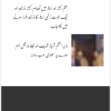
جہلم رکشہ اور ٹریلر میں تصادم رکشہ ڈرائیور اور
ایک عورت زخمی ٹریلر کا ڈرائیور فرار ہونے
میں کامیاب
وزیر اعظم شہباز شریف اور فیلڈ مارشل اہم
دورے پر سعودی عرب روانہ