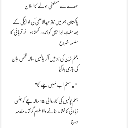
عہدے سے مستعفی ہونے کا اعلان
پاکستان بھر میں نمازِ عیدالاضحی کی ادائیگی کے
بعد سنتِ ابراہیمی کو زندہ رکھتے ہوئے قربانی کا
سلسلہ شروع
جہلم ٹرین کی زد میں آکر چالیس سالہ شخص جان
کی بازی ہارگیا
“یہ سسٹم اب نہیں چلے گا”
جہلم پولیس کی کارروائی،10 سالہ بچے کو جنسی
زیادتی کا نشانہ بنانے والا ملزم گرفتار،مقدمہ
درج