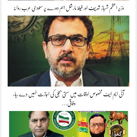
وزیر اعظم شہباز شریف اور فیلڈ مارشل اہم دورے پر سعودی عرب روانہ
آئی ایم ایف مخصوص اوقات میں سستی بجلی کی اجازت نہیں دے رہا،
وفاقی…