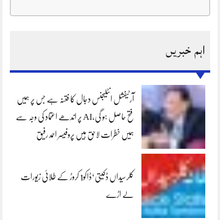
اہم خبریں
آرٹیفشل انٹلیجنس دجال کا فتنہ ہے جس پر ہمیں
فتح حاصل ہو گی،AI پر اندھے اعتماد کی وجہ سے
ہمیں خطرات لاحق ہیں پروفیسر احمد رفیق
کلرسیداں ڈکیتی‘ڈاکو1 کروڑ کے طلائی زیورات
لے اڑے