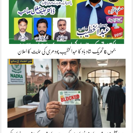
جموں 6 تحریک شاد باد کا عبدالخطیب چودھری کی حمایت کا اعلان