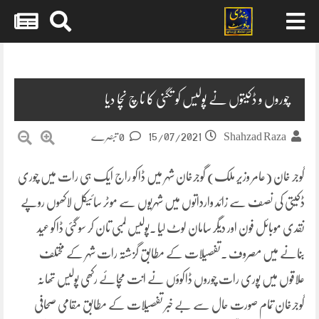
Skip
to
content
چوروں و ڈکیتوں نے پولیس کو تگنی کا ناچ نچا دیا
15/07/2021
Shahzad Raza
0 تبصرے
گوجر خان (عامر وزیر ملک) گوجرخان شہر میں ڈاکو راج ایک ہی رات میں چوری
ڈکیتی کی نصف سے زائد وارداتوں میں شہریوں سے موٹر سائیکل لاکھوں روپے
نقدی موبائل فون اور دیگر سامان لوٹ لیا ۔پولیس لمبی تان کر سو گئی ڈاکو عید
بنانے میں مصروف ۔تفصیلات کے مطابق گزشتہ رات شہر کے مختلف
علاقوں میں پوری رات چوروں ڈاکوؤں نے انت مچائے رکھی پولیس تھانہ
گوجرخان تمام صورت حال سے بے خبر تفصیلات کے مطابق مقامی صحافی