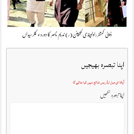
ڈپٹی کمشنر راولپنڈی کیپٹن(ر) ندیم ناصر کا دورہء کلرسیداں
اپنا تبصرہ بھیجیں
آپکا ای میل ایڈریس شائع نہیں کیا جائے گا
اپنا تبصرہ لکھیں