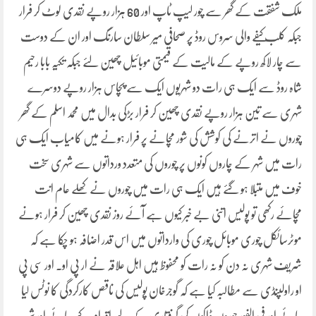
ملک شفقت کے گھر سے چور لیپ ٹاپ اور 60 ہزار روپے نقدی لوٹ کر فرار
جبکہ کلب کیفے والی سروس روڈ پر صحافی میر سلطان سارنگ اور ان کے دوست
سے چار لاکھ روپے کے مالیت کے قیمتی موبائیل چھین لئے جبکہ تکیہ بابا رحیم
شاہ روڈ سے ایک ہی رات دو شہریوں ایک سے پچاس ہزار روپے دوسرے
شہری سے تین ہزار روپے نقدی چھین کر فرار بڑکی بدال میں محمد اسلم کے گھر
چوروں نے اترنے کی کوشش کی شور مچانے پر فرار ہونے میں کامیاب ایک ہی
رات میں شہر کے چاروں کونوں پر چوروں کی متعدد ورداتوں سے شہری سخت
خوف میں متبلا ہو گئے ہیں ایک ہی رات میں چوروں نے کھلے عام انت
مچائے رکھی تو پولیس اتنی بے خبر کیوں ہے آئے روز نقدی چھین کر فرار ہونے
موٹرسائکل چوری موبائل چوری کی وارداتوں میں اس قدر اضافہ ہو چکا ہے کہ
شریف شہری نہ دن کو نہ رات کو محفوظ ہیں اہل علاقہ نے ار پی او۔ اور سی پی
او راولپنڈی سے مطالبہ کیا ہے کہ گوجرخان پولیس کی ناقص کارکردگی کا نوٹس لیا