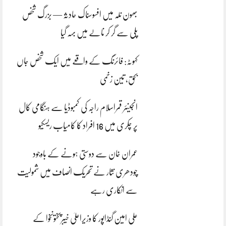
بھون نلہ میں افسوسناک حادثہ — بزرگ شخص
پلی سے گر کر نالے میں بہہ گیا
کہوٹہ: فائرنگ کے واقعے میں ایک شخص جاں
بحق، تین زخمی
انجینئر قمراسلام راجہ کی کمبوڈیا سے ہنگامی کال
پر چکری میں 16 افراد کا کامیاب ریسکیو
عمران خان سے دوستی ہونے کے باوجود
چودھری نثار نے تحریک انصاف میں شمولیت
سے انکاری رہے
علی امین گنڈاپور کا وزیراعلیٰ خیبرپختونخوا کے