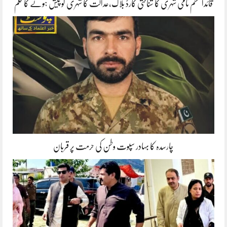
قائداعظم نامی شہری کا شناختی کارڈ بلاک،عدالت کا شہری کو پیش ہونے کا حکم
چارسدہ کا بہادر سپوت وطن کی حرمت پر قربان