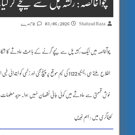
چوآخالصہ: رکشہ پل سے نیچے گر گیا، 
03/06/2026
Shahzad Raza
0 تبصرے
چوآخالصہ میں ایک رکشہ پل سے نیچے گرنے کے باعث حادثے کا شکار ہو گی
اطلاع ملتے ہی ریسکیو 1122 کی ٹیم موقع پر پہنچ گئی اور زخمی کو ابتدائی طبی امداد فراہم کرنے کے بعد فوری طور پر ہسپتال منتقل کر دیا۔
خوش قسمتی سے حادثے میں کوئی جانی نقصان نہیں ہوا۔ مزید معلومات
کیٹاگری میں :
اہم خبریں