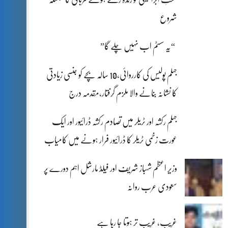
شروع
“یہ سسٹم اب نہیں چلے گا”
جہلم پولیس کی کارروائی،10 سالہ بچے کو جنسی زیادتی
کا نشانہ بنانے والا ملزم گرفتار،مقدمہ درج
جہلم رکشہ اور ٹریلر میں تصادم رکشہ ڈرائیور اور ایک
عورت زخمی ٹریلر کا ڈرائیور فرار ہونے میں کامیاب
وزیر اعظم شہباز شریف اور فیلڈ مارشل اہم دورے پر
سعودی عرب روانہ
غریب، غریب تر ہوتا جا رہا ہے