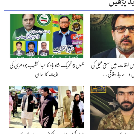
د پڑھیں
 اوقات میں سستی بجلی کی
جموں 6 تحریک شاد باد کا عبدالخطیب چودھری کی
 دے رہا، وفاقی…
حمایت کا اعلان