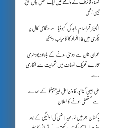
کہوٹہ: فائرنگ کے واقعے میں ایک شخص جاں بحق،
تین زخمی
انجینئر قمراسلام راجہ کی کمبوڈیا سے ہنگامی کال پر
چکری میں 16 افراد کا کامیاب ریسکیو
عمران خان سے دوستی ہونے کے باوجود چودھری
نثار نے تحریک انصاف میں شمولیت سے انکاری
رہے
علی امین گنڈاپور کا وزیراعلیٰ خیبرپختونخوا کے عہدے
سے مستعفی ہونے کا اعلان
پاکستان بھر میں نمازِ عیدالاضحی کی ادائیگی کے بعد
سنتِ ابراہیمی کو زندہ رکھتے ہوئے قربانی کا سلسلہ