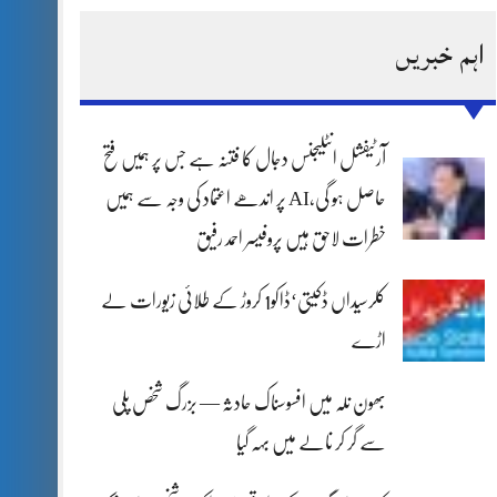
اہم خبریں
آرٹیفشل انٹلیجنس دجال کا فتنہ ہے جس پر ہمیں فتح
حاصل ہو گی،AI پر اندھے اعتماد کی وجہ سے ہمیں
خطرات لاحق ہیں پروفیسر احمد رفیق
کلرسیداں ڈکیتی‘ڈاکو1 کروڑ کے طلائی زیورات لے
اڑے
بھون نلہ میں افسوسناک حادثہ — بزرگ شخص پلی
سے گر کر نالے میں بہہ گیا