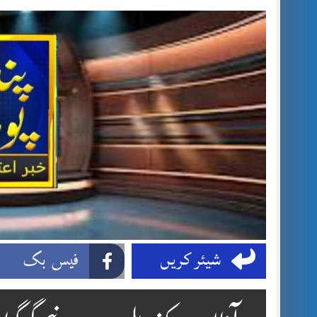
شیئر کریں
فیس بک