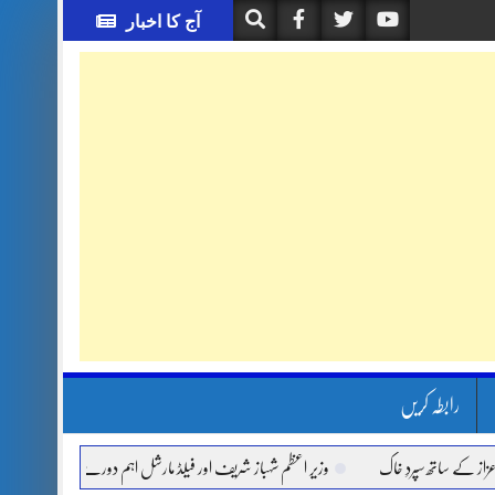
آج کا اخبار
رابطہ کریں
اتھ سپردِ خاک
وزیر اعظم شہباز شریف اور فیلڈ مارشل اہم دورے پر سعودی عرب روانہ