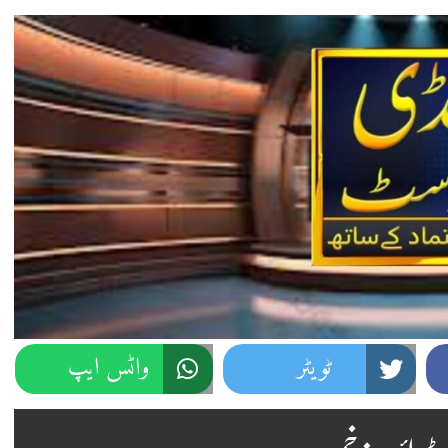
ٹویٹر
واٹس ایپ