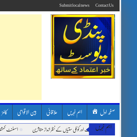
Skip
Submit local news
Contact Us
to
content
صفحہ اول
اہم خبریں
علاقائی
بین الاقوامی
کالمز
اہم خبریں
ون بارشیں، لینڈ سلائیڈنگ اور کوٹلی ستیاں کے نظر انداز متاثرین
اسسٹنٹ کمشنر کلرسید