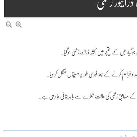
ڈرائیور زخمی
ا، جس کے نتیجے میں رکشہ ڈرائیور زخمی ہو گیا۔
 کے مطابق زخمی کی حالت خطرے سے باہر بتائی جا رہی ہے۔