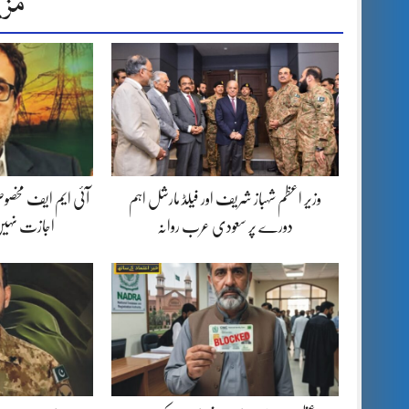
مزی
وزیر اعظم شہباز شریف اور فیلڈ مارشل اہم
آئی ایم ایف مخصوص
دورے پر سعودی عرب روانہ
اجازت نہیں