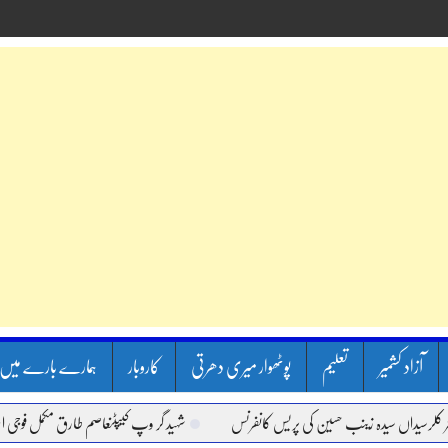
آزاد کشمیر
تعلیم
پوٹھوار میری دھرتی
کاروبار
ہمارے بارے میں
اں سیدہ زینب حسین کی پریس کانفرنس
شہید گر وپ کیپٹنعاصم طارق مکمل فوجی اعزاز کے س