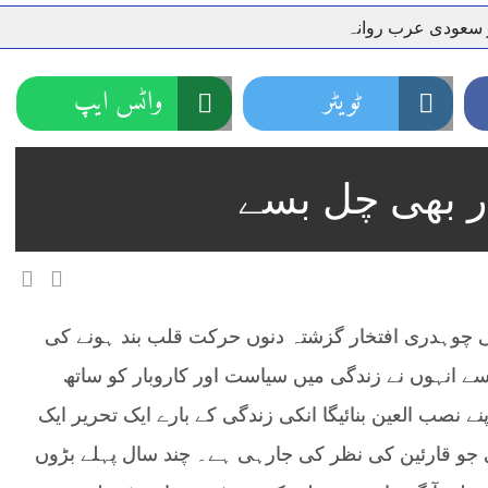
ر سعودی عرب روانہ
نہیں دے رہا، وفاقی وزیر توانائی اویس لغاری
جموں 6 تحریک شاد باد کا عبدالخطیب چودھری کی حمایت کا اعلان
ٹویٹر
واٹس ایپ
 شہری کو پیش ہونے کا حکم
چارسدہ کا بہادر سپوت وطن کی 
رسیداں
خلاف سخت ایکشن، 2 اے ایس آئی سمیت 12 اہلکاروں کو نوکری سے فارغ کردیا گیا۔
ر بھی چل بسے
ر انداز متاثرین
اسسٹنٹ کمشنر کلرسیداں سیدہ زینب حسین
اتھ سپردِ خاک
وہدری افتخار گزشتہ دنوں حرکت قلب بند ہونے کی
ے انہوں نے زندگی میں سیاست اور کاروبار کو ساتھ
 نصب العین بنائیگا انکی زندگی کے بارے ایک تحریر ایک
 جو قارئین کی نظر کی جارہی ہے۔ چند سال پہلے بڑوں