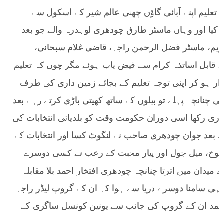
علیم اپنے آبائی گاؤں چھنی عالم شیر کے اسکول سے
یا اور وہاں ماسٹر طارق چودھری لوہدرہ والے جو بعد
یم، ماسٹر فضل الرحمن راجہ، قاضی غلام سبحانی،
ابل اساتذہ کرام سے فیض یاب ہوئے مگر چوں کہ تعلیم
ار ہو کر اپنی توجہ تعلیم کے بجائے زمین داری کی طرف
نانچہ پہلے تو بیلوں کے ساتھ کھیتی باڑی کرتے رہے بعد
ی رکھا اسی دوران حکومت وقت کو بلدیاتی انتخابات کی
عد جوان چودھری صاحب نے لنگوٹ کسا اور انتخابات کے
رسوخ، میل جول اور پیار محبت کے رعب نے کسی دوسرے
یدان میں اترتا چنانچہ چودھری افتخار احمد بلا مقابلہ
ہی سامنا دوسرے دریا سے ہوا کہ ان کے گروپ لیڈر راجہ
احمد ان کے گروپ کی جانب سے یونین کونسل ساگری کے