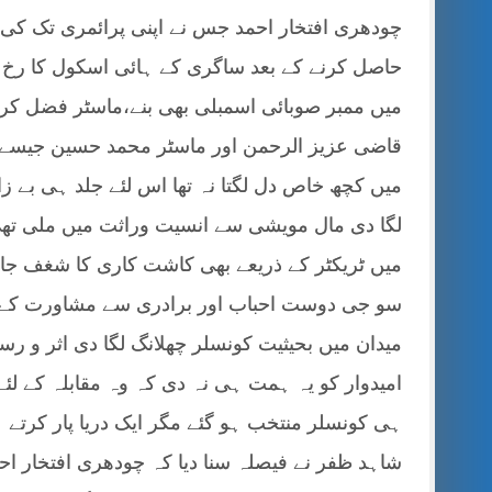
چودھری افتخار احمد جس نے اپنی پرائمری تک کی ت
حاصل کرنے کے بعد ساگری کے ہائی اسکول کا رخ ک
میں ممبر صوبائی اسمبلی بھی بنے،ماسٹر فضل کر
قاضی عزیز الرحمن اور ماسٹر محمد حسین جیسے ق
میں کچھ خاص دل لگتا نہ تھا اس لئے جلد ہی بے ز
لگا دی مال مویشی سے انسیت وراثت میں ملی تھی چ
میں ٹریکٹر کے ذریعے بھی کاشت کاری کا شغف جار
سو جی دوست احباب اور برادری سے مشاورت کے ب
میدان میں بحیثیت کونسلر چھلانگ لگا دی اثر و 
امیدوار کو یہ ہمت ہی نہ دی کہ وہ مقابلہ کے لئے م
ہی کونسلر منتخب ہو گئے مگر ایک دریا پار کرتے 
شاہد ظفر نے فیصلہ سنا دیا کہ چودھری افتخار 