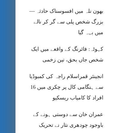
بھون نلہ میں افسوسناک حادثہ —
بزرگ شخص پلی سے گر کر نالے
میں بہہ گیا
کہوٹہ: فائرنگ کے واقعے میں ایک
شخص جاں بحق، تین زخمی
انجینئر قمراسلام راجہ کی کمبوڈیا
سے ہنگامی کال پر چکری میں 16
افراد کا کامیاب ریسکیو
عمران خان سے دوستی ہونے کے
باوجود چودھری نثار نے تحریک