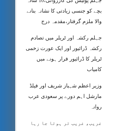
جہلم پولیس کی کارروائی،10 سالہ
بچے کو جنسی زیادتی کا نشانہ بنانے
والا ملزم گرفتار،مقدمہ درج
جہلم رکشہ اور ٹریلر میں تصادم
رکشہ ڈرائیور اور ایک عورت زخمی
ٹریلر کا ڈرائیور فرار ہونے میں
کامیاب
وزیر اعظم شہباز شریف اور فیلڈ
مارشل اہم دورے پر سعودی عرب
روانہ
غریب، غریب تر ہوتا جا رہا