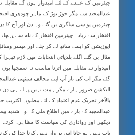
چیئرمین کے عہدے کے لئے امیدوار ہوں گے مقابلہ 
عبدالمجید سے مگر جوڑ توڑ کے ماہر چودھری افتخار 
چیئرمین یو سی ساگری بن گئے وہ دن اور آج کا دن
افتخار سے زیادہ چیئرمین افتخار کے نام سے پہچانے
اپوزیشن کو ایسے ساتھ لے کر چلے اور میسر وسا
مثال بن گئے اگلے بلدیاتی انتخابات میں لازم ٹھہر
امیدوار نے مقابلہ میں اترنا مناسب نہ سمجھا یوں چ
گئے مگر اب کی بار آپ اپنے مخالف سیٹھی عبدالمج
الیکشن ضرور ہارے مگر ہمت نہیں پہلے ہی دن سے 
بالآخر تحریک عدم اعتماد کے لئے مطلوبہ اکثریت 
عبدالمجید کے بارے میں اطلاع ملی کہ وہ شدید بیما
دیکھی اور رواداری کی سیاست کا مظاہرہ کرتے
یاب نہیں ہو جاتا اس پر وار نہیں کرنا خدا کی کرن