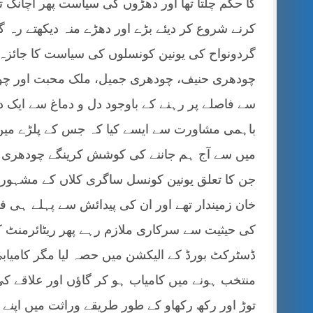
کا حکم چلتا تھا اور دھڑوں کی سیاست پھر اچانک تب
کرنے شروع کر دیئے بڑے اور دھڑے منہ دیکھتے رہ 
گردونواح کی یونین کونسلوں کی سیاست کا جائزہ ل
چودھری حنیف، چودھری جمیل، ملک محبت اور چودھ
سے فاصلے پر رہنے کے باوجود دل و دماغ سے ایک
باہمی مشاورت سے ایسے کیا کہ جس کے پلڑے میں اپن
میں سے آج ہم جاننے کی کوشش کرینگے چودھری ا
جن کا تعلق یونین کونسل ساگری کلاں کے مشہور 
خان زمیندار تھے اور ان کی پیدائش سے پہلے ہی فو
کی حیثیت سے سرکاری ملازم رہے پھر ریٹائرمنٹ کے بع
ڈسٹرکٹ بورڈ کے الیکشن میں حصہ لیا مگر کامیابی
توڑ اور رکھ رکھاو کے طور طریقے وراثت میں اپنے