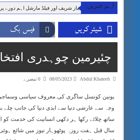
اہم خبریں
وزیر اعظم شہباز شریف اور فیلڈ مارشل اہم دورے پ
آئی ایم ایف مخصوص اوقات میں سستی بجلی کی اجازت 
شیئر کریں
فیس بک
قائداعظم نامی شہری کا شناختی کارڈ بلاک،عدالت کا
ڈپٹی کمشنر راولپنڈی کیپٹن(ر) ندیم ناصر کا دورہء کل
اسلام آباد میں غیرملکی وفود کی آمد کے موقع پر ڈیوٹی سے غائب پولیس اہلکاروں کی
چئیرمین چوہدری افتخا
مون سون بارشیں، لینڈ سلائیڈنگ اور کوٹلی ستیاں کے نظ
شہید گر وپ کیپٹنعاصم طارق مکمل فوجی اعزاز کے س
Abdul Khateeb
08/05/2023
0 تبصرے
یونین کونسل ساگری کی معروف سیاسی وسماجی چ
وجہ سے عارضی دنیا سے ابدی دنیا کی جانب چلے بس
ساتھ چلائے رکھا ہر دکھی انسانیت کی خدمت کو اپنے
سال قبل ہفت روزہ پوٹھوہار نیوز میں شائع ہوئی