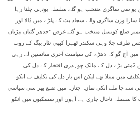
ین یو سی ساگری منتخب ہو گئے سلسلہ یونہی چلتا رہا
ا سارا وزن ساگری والے سجاد بٹ کے پلڑے میں ڈالا اور
 ممبر ضلع کونسل منتخب ہو گئے غرض ”جدھر گئیاں بیڑیاں
ا جس طرف چلا وہی سکندر ٹھہرا کبھی نثار بیگ کے روپ
ت میں آج گو کہ دھڑے کی سیاست آخری سانسیں لے رہی
ہے مگر چیئرمین افتخار کا دھڑا تاحال قائم ہے لیکن 2مئی بڑے دل کے مالک چوہدری افتخار کے دل کی
ف میں مبتلا تھے لیکن اس بار دل کی تکلیف نے انکو
 سے جا ملے انکی نمازہ جنازہ میں ضلع بھر سی سیاسی
ا سلسلہ تاحال جاری ہے آہوں اور سسکیوں میں انکو