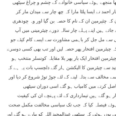
تھا منجھے ہوئے سیاسی خانوادے کے چشم و چراغ سیٹھی
احمد نے ایسا پلٹا مارا کہ چھ چار سے میدان مار کر
 کہ چئیرمین ان کے نام کا حصہ بن گیا اور وہ چودھری
 جاتے ہیں اپنے پہلے چار سالہ دورے چیئرمینی میں آپ
ئل سے مل جل کر باہمی مشاورت سے ایسے کام کیئے جو
ا کہ چیئرمین افتخار پھر حصہ لیں اور تب بھی کسی دوسرے
یئرمین افتخار ایک بار پھر بلا مقابلہ کونسلر منتخب ہو
ید سے چیئرمین کا الیکشن ہار گئے دلچسپ بات یہ ہے کہ
مخالف سے بدلہ لینے کے لئے جوڑ توڑ شروع کر دیا اور
حاصل کرنے میں کامیاب ہو گئے اسی دوران سیٹھی
ر ہو گئے ہیں تیمارداری کے لئے پہنچے ان کی کیفیت
 ہوئے فیصلہ کیا کہ جب تک سیاسی مخالفت مکمل صحت
ی یوں ہوئی کہ سیٹھی عبدالمجید اللہ کو پیارے ہو گئے اور