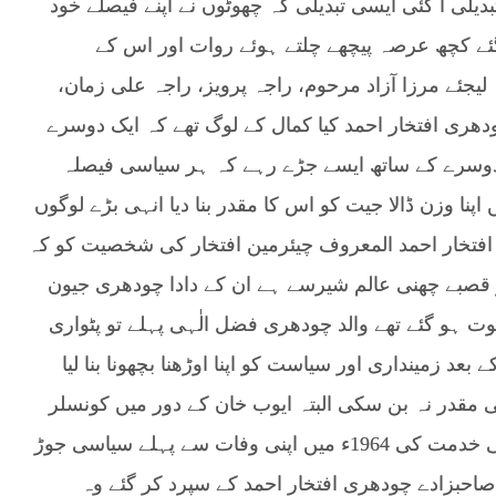
دیلی آ گئی ایسی تبدیلی کہ چھوٹوں نے اپنے فیصلے خود
گئے کچھ عرصہ پیچھے چلتے ہوئے روات اور اس کے
یجئے مرزا آزاد مرحوم، راجہ پرویز، راجہ علی زمان،
ری افتخار احمد کیا کمال کے لوگ تھے کہ ایک دوسرے
 دوسرے کے ساتھ ایسے جڑے رہے کہ ہر سیاسی فیصلہ
ا وزن ڈالا جیت کو اس کا مقدر بنا دیا انہی بڑے لوگوں
فتخار احمد المعروف چیئرمین افتخار کی شخصیت کو کہ
قصبے چھنی عالم شیرسے ہے ان کے دادا چودھری جیون
ت ہو گئے تھے والد چودھری فضل الٰہی پہلے تو پٹواری
د زمینداری اور سیاست کو اپنا اوڑھنا بچھونا بنا لیا
 مقدر نہ بن سکی البتہ ایوب خان کے دور میں کونسلر
منتخب ہونے میں کامیاب ہو کر گاؤں اور علاقے کی خدمت کی 1964ء میں اپنی وفات سے پہلے سیاسی جوڑ
 صاحبزادے چودھری افتخار احمد کے سپرد کر گئے وہ