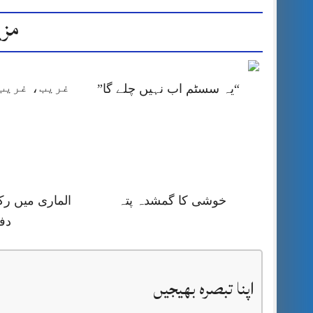
مزی
غریب، غریب 
“یہ سسٹم اب نہیں چلے گا”
خوشی کا گمشدہ پتہ
الماری میں رک
دف
اپنا تبصرہ بھیجیں