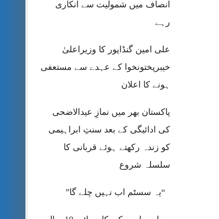
انصاف میں شمولیت سے انکاری
رہے
علی امین گنڈاپور کا وزیراعلیٰ
خیبرپختونخوا کے عہدے سے مستعفی
ہونے کا اعلان
پاکستان بھر میں نمازِ عیدالاضحی
کی ادائیگی کے بعد سنتِ ابراہیمی
کو زندہ رکھتے ہوئے قربانی کا
سلسلہ شروع
“یہ سسٹم اب نہیں چلے گا”