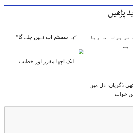
د پڑھیں
تر ہوتا جا رہا
“یہ سسٹم اب نہیں چلے گا”
ہے
ایک اچھا مقرر اور خطیب
ھی ڈگریاں، دل میں
ن خواب