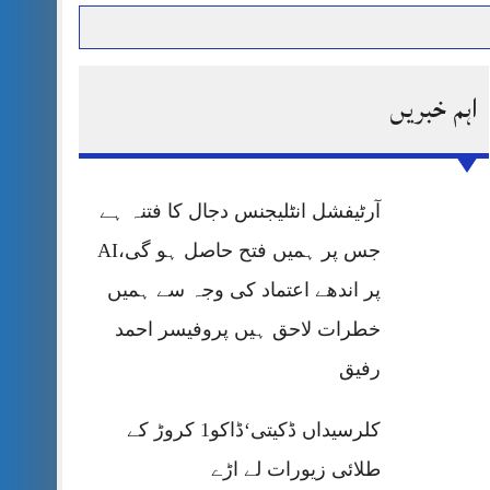
اہم خبریں
حرمت پر قربان
 کی پریس کانفرنس
آرٹیفشل انٹلیجنس دجال کا فتنہ ہے
جس پر ہمیں فتح حاصل ہو گی،AI
پر اندھے اعتماد کی وجہ سے ہمیں
خطرات لاحق ہیں پروفیسر احمد
رفیق
کلرسیداں ڈکیتی‘ڈاکو1 کروڑ کے
طلائی زیورات لے اڑے