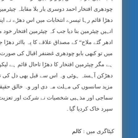
چودھری افتخار احمد دوسری بار بلا مقابلہ چیئرم
دھڑا قائم رہا تیسرے انتخابات میں اس دھڑے نے اپن
انہیں چیئرمین بنا دیا جب کہ چیئرمین افتخار خود
ادھر گئے ملاح“ کے مصداق علاقے کا یہ بااثر دھڑ
میں تو کبھی بابو چودھری غضنفر اقبال کی صور
دھڑکن آہستہ ہوئی وہ اس سے قبل بھی دل کی تکلی
مزید سانسوں کی مہلت مہ دی اور وہ خالق حقیقی
سماجی اور مذہبی شخصیات نے شرکت اور تعزیت ک
سپرد خاک کردیا گیا۔
کیٹاگری میں :
کالم