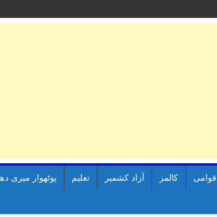
اقوامی
کالمز
آزاد کشمیر
تعلیم
پوٹھوار میری دھ