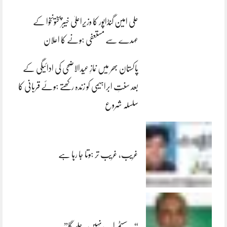
علی امین گنڈاپور کا وزیراعلیٰ خیبرپختونخوا کے
عہدے سے مستعفی ہونے کا اعلان
پاکستان بھر میں نمازِ عیدالاضحی کی ادائیگی کے
بعد سنتِ ابراہیمی کو زندہ رکھتے ہوئے قربانی کا
سلسلہ شروع
غریب، غریب تر ہوتا جا رہا ہے
“یہ سسٹم اب نہیں چلے گا”