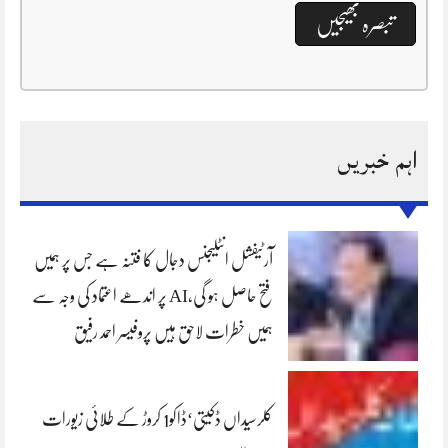
اہم خبریں
آرٹیفشل انٹلیجنس دجال کا فتنہ ہے جس پر ہمیں
فتح حاصل ہو گی،AI پر اندھے اعتماد کی وجہ سے
ہمیں خطرات لاحق ہیں پروفیسر احمد رفیق
کلرسیداں ڈکیتی‘ڈاکو1 کروڑ کے طلائی زیورات