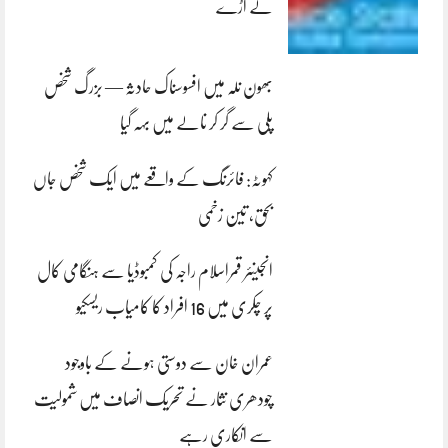
لے اڑے
بھون نلہ میں افسوسناک حادثہ — بزرگ شخص
پلی سے گر کر نالے میں بہہ گیا
کہوٹہ: فائرنگ کے واقعے میں ایک شخص جاں
بحق، تین زخمی
انجینئر قمراسلام راجہ کی کمبوڈیا سے ہنگامی کال
پر چکری میں 16 افراد کا کامیاب ریسکیو
عمران خان سے دوستی ہونے کے باوجود
چودھری نثار نے تحریک انصاف میں شمولیت
سے انکاری رہے