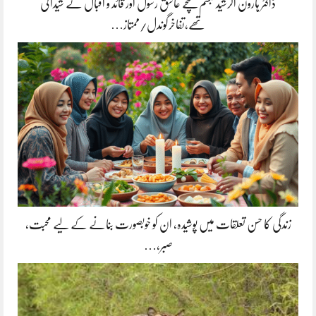
ڈاکٹر ہارون الرشید تبسم سچے عاشق رسول اور قائد و اقبال کے شیدائی
تھے،تفاخرگوندل/ممتاز…
زندگی کا حسن تعلقات میں پوشیدہ, ان کو خوبصورت بنانے کے لیے محبت،
صبر،…