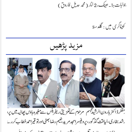
جوابات؛1.عینک,2 انار (محمد عدیل فاروق)
کیٹاگری میں :
گلدستہ
مزید پڑھیں