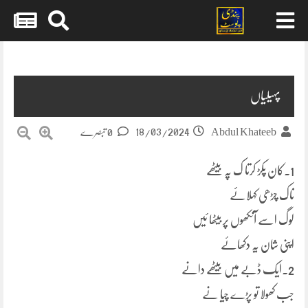
Skip
to
content
پہیلیاں
18/03/2024
Abdul Khateeb
0 تبصرے
1۔کان پکڑ کرتا ک پہ بیٹھے
تاک چڑھی کہلائے
لوگ اسے آنکھوں پر بیٹھا ئیں
اپنی شان یہ دکھائے
2۔ایک ڈبے میں بیٹھے دانے
جب کھولا تو پڑے چیا نے