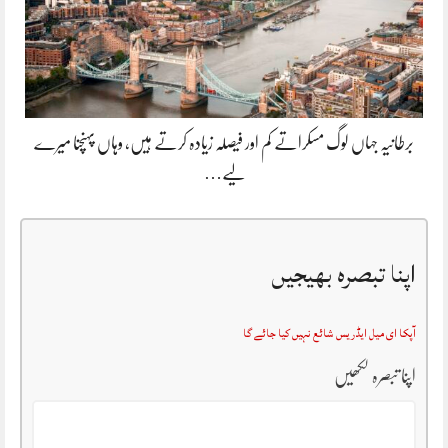
برطانیہ جہاں لوگ مسکراتے کم اور فیصلہ زیادہ کرتے ہیں، وہاں پہنچنا میرے
لیے…
اپنا تبصرہ بھیجیں
آپکا ای میل ایڈریس شائع نہیں کیا جائے گا
اپنا تبصرہ لکھیں