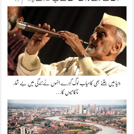
دنیا میں جتنے بھی کامیاب لوگ گزرے انہوں نےزندگی میں بے شمار
ناکامیوں کا…