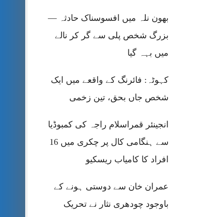
بھون نلہ میں افسوسناک حادثہ —
بزرگ شخص پلی سے گر کر نالے
میں بہہ گیا
کہوٹہ: فائرنگ کے واقعے میں ایک
شخص جاں بحق، تین زخمی
انجینئر قمراسلام راجہ کی کمبوڈیا
سے ہنگامی کال پر چکری میں 16
افراد کا کامیاب ریسکیو
عمران خان سے دوستی ہونے کے
باوجود چودھری نثار نے تحریک