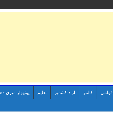
اقوامی
کالمز
آزاد کشمیر
تعلیم
پوٹھوار میری دھ