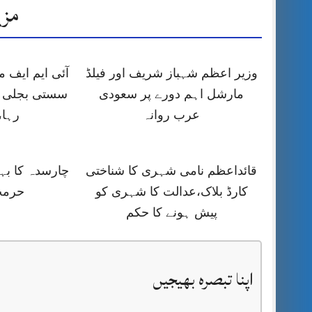
مزی
وزیر اعظم شہباز شریف اور فیلڈ
آئی ایم ایف
مارشل اہم دورے پر سعودی
سستی بجلی ک
عرب روانہ
رہا،
قائداعظم نامی شہری کا شناختی
چارسدہ کا ب
کارڈ بلاک،عدالت کا شہری کو
حرمت
پیش ہونے کا حکم
اپنا تبصرہ بھیجیں