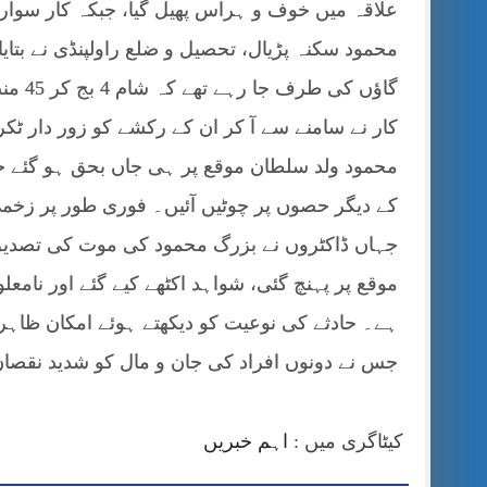
علاقہ میں خوف و ہراس پھیل گیا، جبکہ کار سوار
محمود سکنہ پڑیال، تحصیل و ضلع راولپنڈی نے بتای
گاؤں ک
محمود ولد سلطان موقع پر ہی جاں بحق ہو گئے ج
کے دیگر حصوں پر چوٹیں آئیں۔ فوری طور پر زخمی
جہاں ڈاکٹروں نے بزرگ محمود کی موت کی تصدیق 
موقع پر پہنچ گئی، شواہد اکٹھے کیے گئے اور نامعلوم
ہے۔ حادثے کی نوعیت کو دیکھتے ہوئے امکان ظاہر ک
جس نے دونوں افراد کی جان و مال کو شدید نقصان 
کیٹاگری میں :
اہم خبریں