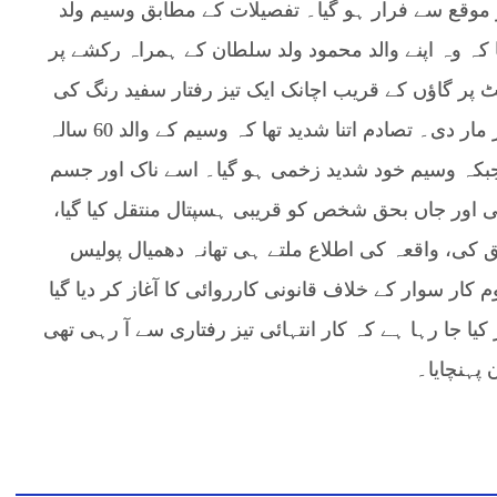
 موقع سے فرار ہو گیا۔ تفصیلات کے مطابق وسیم ولد
ا کہ وہ اپنے والد محمود ولد سلطان کے ہمراہ رکشے پر
ی طرف جا رہے تھے کہ شام 4 بج کر 45 منٹ پر گاؤں کے قریب اچانک ایک تیز رفتار سفید رنگ کی
کار نے سامنے سے آ کر ان کے رکشے کو زور دار ٹکر مار دی۔ تصادم اتنا شدید تھا کہ وسیم کے والد 60 سالہ
بکہ وسیم خود شدید زخمی ہو گیا۔ اسے ناک اور جسم
 اور جاں بحق شخص کو قریبی ہسپتال منتقل کیا گیا،
کی، واقعہ کی اطلاع ملتے ہی تھانہ دھمیال پولیس
 کار سوار کے خلاف قانونی کارروائی کا آغاز کر دیا گیا
یا جا رہا ہے کہ کار انتہائی تیز رفتاری سے آ رہی تھی
پہنچایا۔