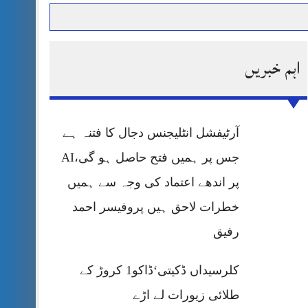
اہم خبریں
حرمت پر قربان
 کی پریس کانفرنس
آرٹیفشل انٹلیجنس دجال کا فتنہ ہے
جس پر ہمیں فتح حاصل ہو گی،AI
پر اندھے اعتماد کی وجہ سے ہمیں
خطرات لاحق ہیں پروفیسر احمد
رفیق
کلرسیداں ڈکیتی‘ڈاکو1 کروڑ کے
طلائی زیورات لے اڑے