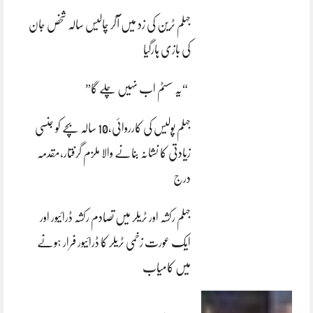
جہلم ٹرین کی زد میں آکر چالیس سالہ شخص جان
کی بازی ہارگیا
“یہ سسٹم اب نہیں چلے گا”
جہلم پولیس کی کارروائی،10 سالہ بچے کو جنسی
زیادتی کا نشانہ بنانے والا ملزم گرفتار،مقدمہ
درج
جہلم رکشہ اور ٹریلر میں تصادم رکشہ ڈرائیور اور
ایک عورت زخمی ٹریلر کا ڈرائیور فرار ہونے
میں کامیاب