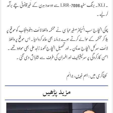
۔ XLI. برنگ سفید 7086-LRR سے دو عدد ہرن کے غیر قانونی بچے برآمد
کر لیے ۔
چوکی انچارج سب انسپکٹر صغیر عباسی نے محکمہ وائلڈ لائف رینجر پنجاب کو موقع پر
بلا کر محکمہ کے حوالے کرتے ہوے جرمانہ بھی عائد کروا دیا ۔ اس موقع پر وائلڈ
لائف سرکل انچارج عدنان ۔ اور تحصیل انچارج کہوٹہ زاہد علی بھی موجود تھے ۔
احسن کارکردگی پر سرٹیفیکیٹ اور افسران کی طرف سے شاباش دی گئی ۔
کیٹاگری میں :
اہم خبریں
،
جرائم
مزید پڑھیں