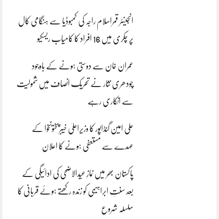
انجینئر قمراسلام راجہ کی کمبوڈیا سے ہنگامی کال
پر چکری میں 16 افراد کا کامیاب ریسکیو
عمران خان سے دوستی ہونے کے باوجود
چودھری نثار نے تحریک انصاف میں شمولیت
سے انکاری رہے
علی امین گنڈاپور کا وزیراعلیٰ خیبرپختونخوا کے
عہدے سے مستعفی ہونے کا اعلان
پاکستان بھر میں نمازِ عیدالاضحی کی ادائیگی کے
بعد سنتِ ابراہیمی کو زندہ رکھتے ہوئے قربانی کا
سلسلہ شروع