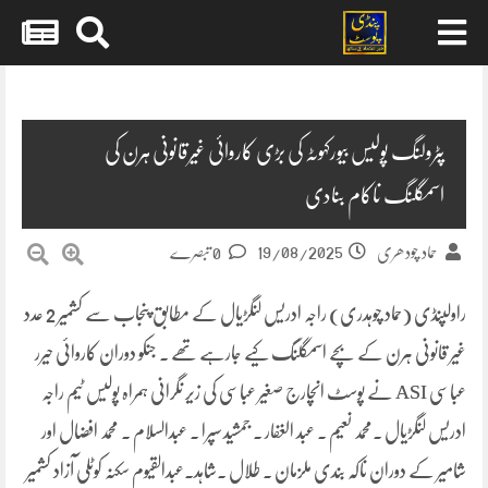
Skip
to
content
پٹرولنگ پولیس بیورکہوٹہ کی بڑی کاروائی غیرقانونی ہرن کی
اسمگلنگ ناکام بنادی
19/08/2025
حماد چودھری
0 تبصرے
راولپنڈی (حماد چوہدری) راجہ
ادریس
لنگڑیال کے مطابق پنجاب سے کشمیر 2 عدد
غیر قانونی ہرن کے بچے اسمگلنگ کیے جارہے تھے ۔ جنکو دوران کاروائی حیرر
عباسی ASI نے پوسٹ انچارج صغیر عباسی کی زیر نگرانی ہمراہ پولیس ٹیم راجہ
ادریس لنگڑیال ۔محمد نعیم ۔ عبد الغفار ۔ جمشید سپرا ۔ عبدالسلام ۔ محمد افضال اور
شامیر کے دوران ناکہ بندی ملزمان ۔ طلال ۔شاہد۔عبدالقیوم سکنہ کوٹلی آزاد کشمیر