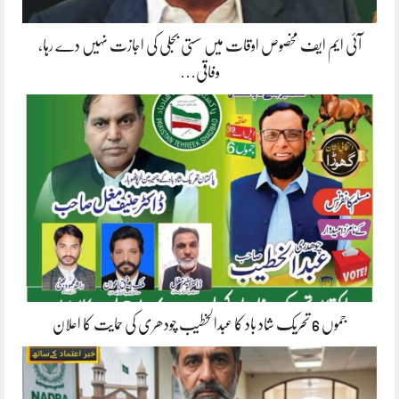
آئی ایم ایف مخصوص اوقات میں سستی بجلی کی اجازت نہیں دے رہا،
وفاقی…
جموں 6 تحریک شاد باد کا عبدالخطیب چودھری کی حمایت کا اعلان