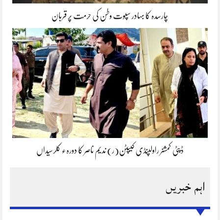
چارسدہ کا بہادر سپوت وطن کی حرمت پر قربان
ڈپٹی کمشنر راولپنڈی کیپٹن(ر) ندیم ناصر کا دورہء کلرسیداں
اہم خبریں