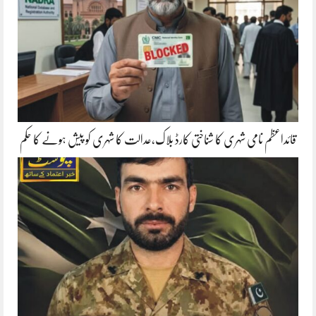
قائداعظم نامی شہری کا شناختی کارڈ بلاک،عدالت کا شہری کو پیش ہونے کا حکم