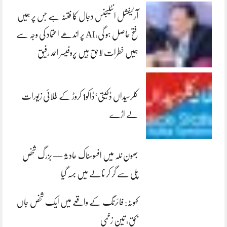
آرٹیفشل انٹلیجنس دجال کا فتنہ ہے جس پر ہمیں
فتح حاصل ہو گی،AI پر اندھے اعتماد کی وجہ سے
ہمیں خطرات لاحق ہیں پروفیسر احمد رفیق
کلرسیداں ڈکیتی‘ڈاکو1 کروڑ کے طلائی زیورات
لے اڑے
بھون نلہ میں افسوسناک حادثہ — بزرگ شخص
پلی سے گر کر نالے میں بہہ گیا
کہوٹہ: فائرنگ کے واقعے میں ایک شخص جاں
بحق، تین زخمی