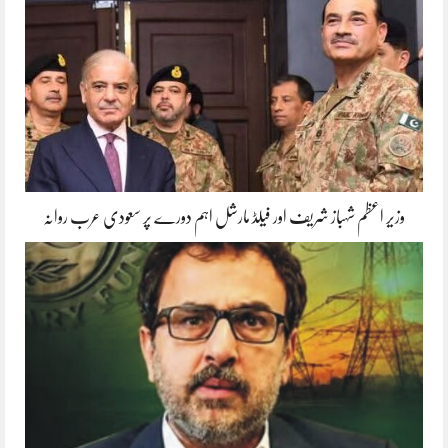
وزیر اعظم شہباز شریف اور فیلڈ مارشل اہم دورے پر سعودی عرب روانہ