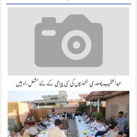
عبدالخطیب چوھدری لکھاریوں کی نئی پیڑھی کے لئے مشعل راہ ہیں