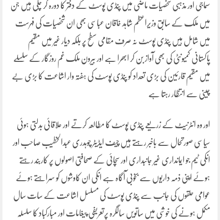
سماجی اور مذہبی شخصیات ماضی میں پنڈی پوسٹ کے دفتر کا دورہ کر چکی ہیں جن
میں ملک کے سابق وزیراعظم شاہد خاقان عباسی بھی ان شخصیات کی فہرست
میں شامل ہیں پنڈی پوسٹ نہ صرف مقامی سطح پر بلکہ دیار غیر میں مقیم
پاکستانی کمیونٹی کی بھی آواز بن کر ابھرا ہے اور بیرون ملک غم روزگار کے سلسلے
میں مقیم قارئین کی بڑی تعداد کو پنڈی پوسٹ کی ہفتہ وار اشاعت کا بڑی بے
چینی سے انتظار رہتا ہے
اور وہ انٹرنیٹ کے زریعے پنڈی پوسٹ کا مطالعہ کرتے اور علاقائی بدلتی ہوئی
سیاسی صورتحال سے باخبر رہتے ہیں چیف ایڈیٹر چوہدری عبدالخطیب صاحب اور
انکی ٹیم جو ایمانداری غیر جانبداری اور سچائی کے صحافتی اصولوں پر کاربند رہتے
ہوئے اپنی ذمہ داریوں سے بخوبی آگاہ ہے انکی ان کاوشوں کو سراہتے ہوئے
عوامی حلقوں کی جانب سے پنڈی پوسٹ کی مسلسل اشاعت کے سات سال
مکمل ہونے کی خوشی میں ساتویں سالگرہ پرتعریفی پیغامات اور مبارکباد کا سلسلہ