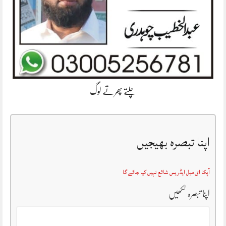
چلتے پھرتے لوگ
اپنا تبصرہ بھیجیں
آپکا ای میل ایڈریس شائع نہیں کیا جائے گا
اپنا تبصرہ لکھیں