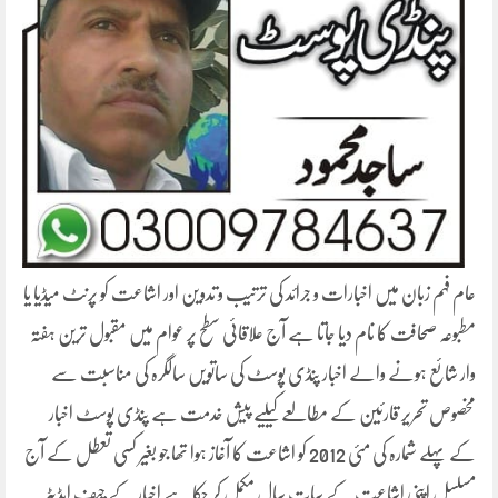
عام فہم زبان میں اخبارات و جرائد کی ترتیب و تدوین اور اشاعت کو پرنٹ میڈیا یا
مطبوعہ صحافت کا نام دیا جاتا ہے آج علاقائی سطح پر عوام میں مقبول ترین ہفتہ
وار شائع ہونے والے اخبار پنڈی پوسٹ کی ساتویں سالگرہ کی مناسبت سے
مخصوص تحریر قارئین کے مطالعے کیلیے پیش خدمت ہے پنڈی پوسٹ اخبار
کے پہلے شمارہ کی مئی 2012 کو اشاعت کا آغاز ہوا تھا جو بغیر کسی تعطل کے آج
مسلسل اپنی اشاعت کے سات سال مکمل کر چکا ہے اخبار کے چیف ایڈیٹر