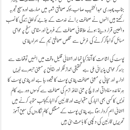
جناب چوہدری عبدالخطیب صاحب جوکہ صحافتی شعبہ میں مہارت اور
وسیع تجربہ
رکھتے ہیں انہوں نے صحافت برائے خدمت کے جذبے کو اپنی زندگی کا نصب
و العین قرار دیتے ہوئے علاقائی صحافت کے فروغ اور مقامی سطح پر عوامی
مسائل کو اجاگر کرنے کی غرض سے مخلص صحافتی ٹیم کے ہمراہ پنڈی
پوسٹ کی اشاعت کا آغاز کیا تھا اور انتہائی قلیل وقت میں انہیں توقعات سے
بڑھ کر عوامی پذیرائی ملی ہے تحقیقی انداز فکر اور حقائق پر مببنی تبصرے خبریں
اداریہ اور سچائی پر مببنی صحافت پنڈی پوسٹ کا شیوہ رہا ہے اور پنڈی پوسٹ کا
ہر نمائندہ مفاداتی اور لالچ پر مبنی لفافہ ازم کی صحافت سے کوسوں دور ہے کالم
نویس کا کسی بھی اخبار کی مقبولیت اور قارئین کو اخبار کیجانب متوجہ کرنے میں
انتہائی اہم کردار ہوتا ہے پنڈی پوسٹ کے مستقل کالم نگاروں کی سبق آموز
تحریریں قارئین کی دلچسپی کا باعث بنی ہیں