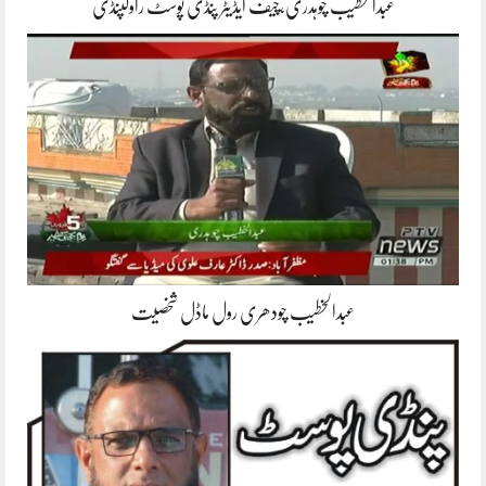
عبدالخطیب چوہدری،چیف ایڈیٹر پنڈی پوسٹ راولپنڈی
عبدالخطیب چودھری رول ماڈل شخصیت