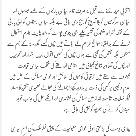
انتخابی میلہ سجنے سے قبل نہ صرف تمام سیاسی پارٹیوں کے جلسے جلوسوں اور
سیاسی سرگرمیوں کو بلاتفریق کوریج دی جاتی ہے بلکہ سیاسی رہنماوں کو اپنی پارٹی
کے نقطہ نظر اور منشور کی تشہیر کیلیے بھی پنڈی پوسٹ کو بطور پلیٹ فارم استعمال
کرنے کے بلاامتیاز مواقع فراہم کیے جاتے ہیں بچوں کیلیے گلدستہ کے نام سے
معقول جگہ مختص کی گئی ہے جہاں بچوں کی نظمیں اقوال زریں اشعار اور تحریریں
اور بچوں کی تصاویر شائع کیجاتی ہیں مقامی اور حلقے کی منتخب سیاسی قیادت
کیطرف سے حلقے میں ترقیاتی کاموں کی ستائش اور عوامی مسائل کے حل میں
عدم دلچسپی پر کسی کی ذات پر بلاوجہ کیچڑ اچھالنے کی بجائے تعمیری تنقیدکا سہارا
لیکر نہایت شائستہ انداز میں مسائل کی نشاندہی اور انکے حل کی جانب توجہ
مبذول کرانے کی بھرپور کوشش کی جاتی ہے
پنڈی پوسٹ کی بڑھتی ہوئی عوامی مقبولیت کے پیش نظر ملک کی اہم سیاسی