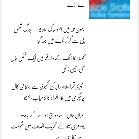
لے اڑے
بھون نلہ میں افسوسناک حادثہ — بزرگ شخص
پلی سے گر کر نالے میں بہہ گیا
کہوٹہ: فائرنگ کے واقعے میں ایک شخص جاں
بحق، تین زخمی
انجینئر قمراسلام راجہ کی کمبوڈیا سے ہنگامی کال
پر چکری میں 16 افراد کا کامیاب ریسکیو
عمران خان سے دوستی ہونے کے باوجود
چودھری نثار نے تحریک انصاف میں شمولیت
سے انکاری رہے