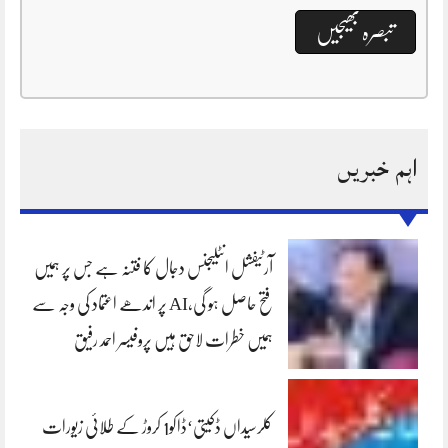
اہم خبریں
آرٹیفشل انٹلیجنس دجال کا فتنہ ہے جس پر ہمیں
فتح حاصل ہو گی،AI پر اندھے اعتماد کی وجہ سے
ہمیں خطرات لاحق ہیں پروفیسر احمد رفیق
کلرسیداں ڈکیتی‘ڈاکو1 کروڑ کے طلائی زیورات