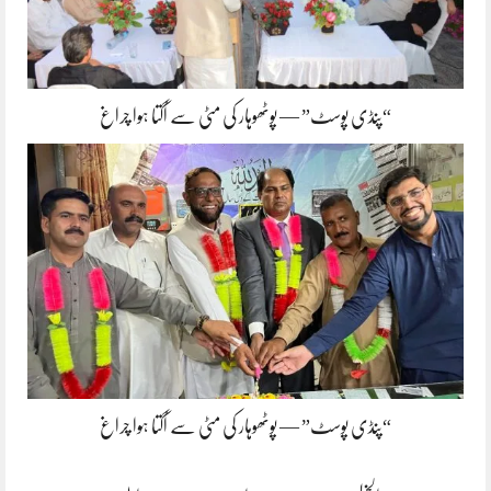
“پنڈی پوسٹ” — پوٹھوہار کی مٹی سے اُگتا ہوا چراغ
“پنڈی پوسٹ” — پوٹھوہار کی مٹی سے اُگتا ہوا چراغ