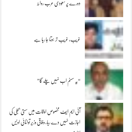
دورے پر سعودی عرب روانہ
غریب، غریب تر ہوتا جا رہا ہے
“یہ سسٹم اب نہیں چلے گا”
آئی ایم ایف مخصوص اوقات میں سستی بجلی کی
اجازت نہیں دے رہا، وفاقی وزیر توانائی اویس