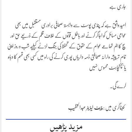
جاری ہے
امید واثق ہے کہ پنڈی پوسٹ سے وابستہ صحافی برادری مستقبل میں بھی
عوامی مسائل کو اجاگر کرنے اور باطل قوتوں کے خلاف قلم کے ذریعے حق اور
سچ کا الم تھامے عوام کے حقوق کے تحفظ کی جنگ لڑنے کیلیے شب و روز اپنی
تمام تر پیشہ وارانہ صحافتی ذمہ داریاں پوری کرنے کی راہ میں کسی بھی قسم کا دباو
یا ہچکچاہٹ محسوس نہیں
کرے گی۔
کیٹاگری میں :
چیف ایڈیٹر عبدالخطیب
مزید پڑھیں