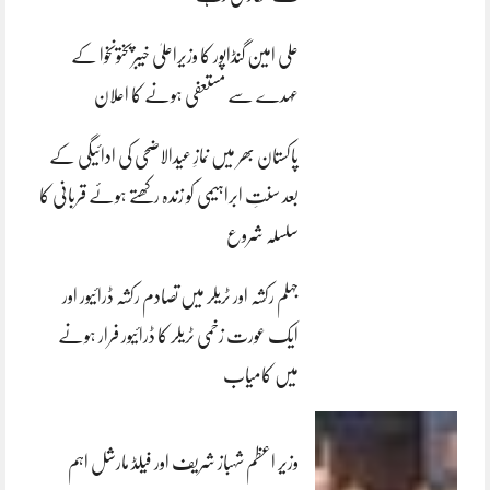
علی امین گنڈاپور کا وزیراعلیٰ خیبرپختونخوا کے
عہدے سے مستعفی ہونے کا اعلان
پاکستان بھر میں نمازِ عیدالاضحی کی ادائیگی کے
بعد سنتِ ابراہیمی کو زندہ رکھتے ہوئے قربانی کا
سلسلہ شروع
جہلم رکشہ اور ٹریلر میں تصادم رکشہ ڈرائیور اور
ایک عورت زخمی ٹریلر کا ڈرائیور فرار ہونے
میں کامیاب
وزیر اعظم شہباز شریف اور فیلڈ مارشل اہم