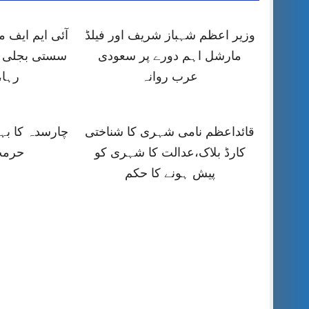
وزیر اعظم شہباز شریف اور فیلڈ
آئی ایم ایف
مارشل اہم دورے پر سعودی
سستی بجلی ک
عرب روانہ
رہا،
قائداعظم نامی شہری کا شناختی
چارسدہ کا ب
کارڈ بلاک،عدالت کا شہری کو
حرمت
پیش ہونے کا حکم