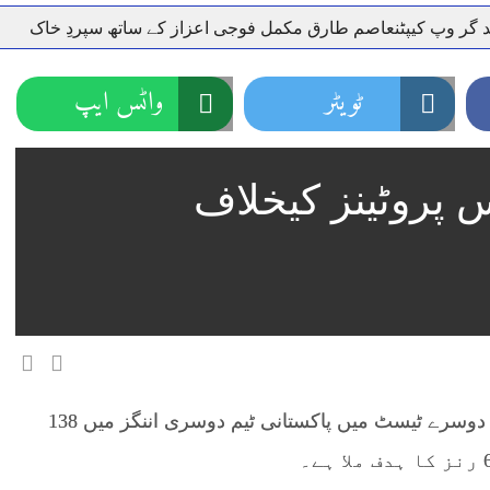
پ کیپٹنعاصم طارق مکمل فوجی اعزاز کے ساتھ سپردِ خاک
وزی
ٹویٹر
واٹس ایپ
پروٹینز کیخلاف
راولپنڈی (پنڈی پوسٹ نیوز) جنوبی افریقا کے خلاف دوسرے ٹیسٹ میں پاکستانی ٹیم دوسری اننگز میں 138