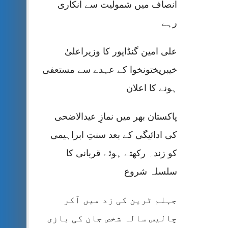
انصاف میں شمولیت سے انکاری
رہے
علی امین گنڈاپور کا وزیراعلیٰ
خیبرپختونخوا کے عہدے سے مستعفی
ہونے کا اعلان
پاکستان بھر میں نمازِ عیدالاضحی
کی ادائیگی کے بعد سنتِ ابراہیمی
کو زندہ رکھتے ہوئے قربانی کا
سلسلہ شروع
جہلم ٹرین کی زد میں آکر
چالیس سالہ شخص جان کی بازی