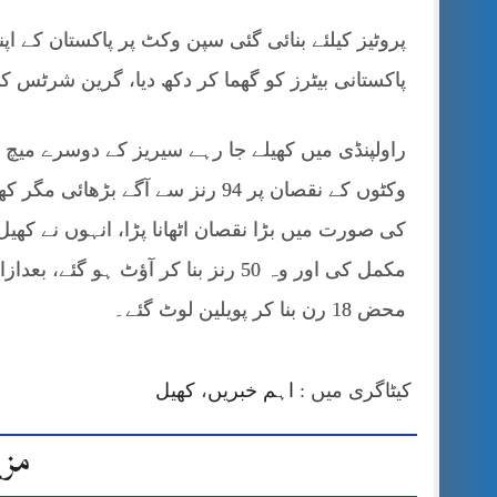
پروٹیز کیلئے بنائی گئی سپن وکٹ پر پاکستان کے اپ
پاکستانی بیٹرز کو گھما کر دکھ دیا، گرین شرٹس
وکٹوں کے نقصان پر 94 رنز سے آگے 
کی صورت میں بڑا نقصان اٹھانا پڑا، انہوں نے کھ
مکمل کی اور وہ 50 رنز بنا کر آؤٹ ہ
محض 18 رن بنا کر پویلین لوٹ گئے۔
کیٹاگری میں :
اہم خبریں
،
کھیل
مزی