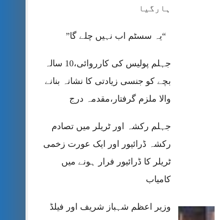
ہارگیا
“یہ سسٹم اب نہیں چلے گا”
جہلم پولیس کی کارروائی،10 سالہ
بچے کو جنسی زیادتی کا نشانہ بنانے
والا ملزم گرفتار،مقدمہ درج
جہلم رکشہ اور ٹریلر میں تصادم
رکشہ ڈرائیور اور ایک عورت زخمی
ٹریلر کا ڈرائیور فرار ہونے میں
کامیاب
وزیر اعظم شہباز شریف اور فیلڈ