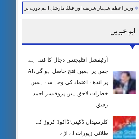
ر اعظم شہباز شریف اور فیلڈ مارشل اہم دورے پر سعودی عرب روان
اہم خبریں
آرٹیفشل انٹلیجنس دجال کا فتنہ ہے
جس پر ہمیں فتح حاصل ہو گی،AI
پر اندھے اعتماد کی وجہ سے ہمیں
خطرات لاحق ہیں پروفیسر احمد
رفیق
کلرسیداں ڈکیتی‘ڈاکو1 کروڑ کے
طلائی زیورات لے اڑے