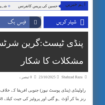
اہم خبریں
ر کلرسیداں سیدہ زینب حسین کی پریس کانفرنس
شہید گر و
شیئر کریں
فیس بک
پنڈی ٹیسٹ:گرین شرٹس 
مشکلات کا شکار
Shahzad Raza
23/10/2025
0 تبصرے
رنز بنا کر آؤٹ ہو گئی اور پروٹیز کی جیت کیلئے 68 رنز کا ہدف ملا ہے۔