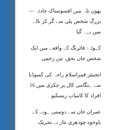
بھون نلہ میں افسوسناک حادثہ —
بزرگ شخص پلی سے گر کر نالے
میں بہہ گیا
کہوٹہ: فائرنگ کے واقعے میں ایک
شخص جاں بحق، تین زخمی
انجینئر قمراسلام راجہ کی کمبوڈیا
سے ہنگامی کال پر چکری میں 16
افراد کا کامیاب ریسکیو
عمران خان سے دوستی ہونے کے
باوجود چودھری نثار نے تحریک