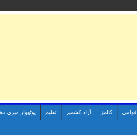
اقوامی
کالمز
آزاد کشمیر
تعلیم
پوٹھوار میری دھ