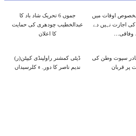
 مخصوص اوقات میں
جموں 6 تحریک شاد باد کا
ی اجازت نہیں دے
عبدالخطیب چودھری کی حمایت
 وفاقی…
کا اعلان
ہادر سپوت وطن کی
ڈپٹی کمشنر راولپنڈی کیپٹن(ر)
 پر قربان
ندیم ناصر کا دورہء کلرسیداں