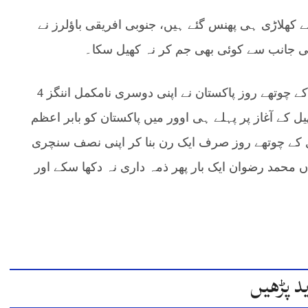
نے کھلاڑی ہی پھنس گئے ہیں، جنوبی افریقی باؤلرز نے
 کی جانب سے کوئی بھی جم کر نہ کھیل سکا۔
راولپنڈی میں کھیلے جا رہے سیریز کے دوسرے میچ کے چوتھے روز پاکستان نے اپنی دوسری نامکمل اننگز 4
بڑھائی مگر کھیل کے آغاز پر پہلے ہی اوور میں پاکستان کو بابر اعظم
یل کے چوتھے روز صرف ایک رن بنا کر اپنی نصف سنچری
و گئے، بعدازاں محمد رضوان ایک بار پھر ذمہ داری نہ دکھا سکے اور
د پڑھیں