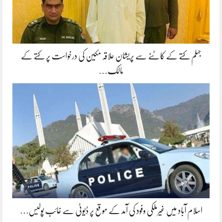
جہلم کتے کے کاٹنے سے پریشان علاقہ مکین کی درخواست پر کتے کے
مالک…
اسلام آباد میں غیرملکی وفود کی آمد کے موقع پر ڈیوٹی سے غائب پولیس…