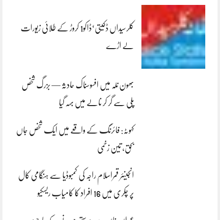
کلرسیداں ڈکیتی‘ڈاکو1 کروڑ کے طلائی زیورات
لے اڑے
بھون نلہ میں افسوسناک حادثہ — بزرگ شخص
پلی سے گر کر نالے میں بہہ گیا
کہوٹہ: فائرنگ کے واقعے میں ایک شخص جاں
بحق، تین زخمی
انجینئر قمراسلام راجہ کی کمبوڈیا سے ہنگامی کال
پر چکری میں 16 افراد کا کامیاب ریسکیو