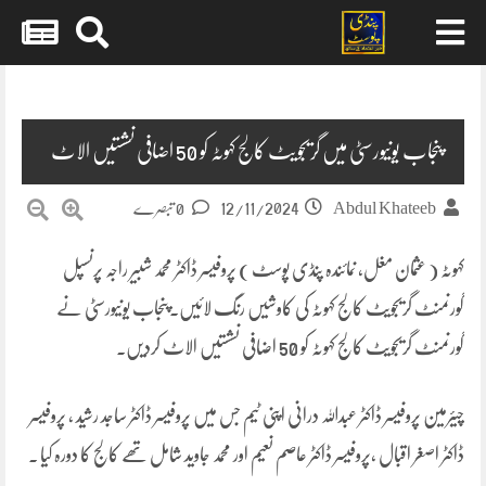
Skip
to
content
پنجاب یونیورسٹی میں گریجویٹ کالج کہوٹہ کو 50 اضافی نشستیں الاٹ
12/11/2024
Abdul Khateeb
0 تبصرے
کہوٹہ ( عثمان مغل، نمائندہ پنڈی پوسٹ ) پروفیسر ڈاکٹر محمد شبیر راجہ پرنسپل
گورنمنٹ گریجویٹ کالج کہوٹہ کی کاوشیں رنگ لائیں۔پنجاب یونیورسٹی نے
گورنمنٹ گریجویٹ کالج کہوٹہ کو 50 اضافی نشستیں الاٹ کردیں۔
چیئرمین پروفیسر ڈاکٹر عبداللہ درانی اپنی ٹیم جس میں پروفیسر ڈاکٹر ساجد رشید ، پروفیسر
ڈاکٹر اصغر اقبال ،پروفیسر ڈاکٹر عاصم نعیم اور محمد جاوید شامل تھے کالج کا دورہ کیا ۔