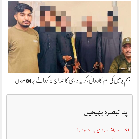
جہلم پولیس کی اہم کارروائی، کرایہ داری کا اندراج نہ کروانے پر 04 ملزمان …
اپنا تبصرہ بھیجیں
آپکا ای میل ایڈریس شائع نہیں کیا جائے گا