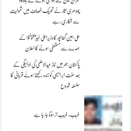
عمران خان سے دوستی ہونے کے باوجود
چودھری نثار نے تحریک انصاف میں شمولیت
سے انکاری رہے
علی امین گنڈاپور کا وزیراعلیٰ خیبرپختونخوا کے
عہدے سے مستعفی ہونے کا اعلان
پاکستان بھر میں نمازِ عیدالاضحی کی ادائیگی کے
بعد سنتِ ابراہیمی کو زندہ رکھتے ہوئے قربانی کا
سلسلہ شروع
غریب، غریب تر ہوتا جا رہا ہے