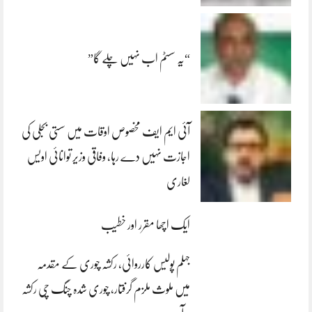
“یہ سسٹم اب نہیں چلے گا”
آئی ایم ایف مخصوص اوقات میں سستی بجلی کی
اجازت نہیں دے رہا، وفاقی وزیر توانائی اویس
لغاری
ایک اچھا مقرر اور خطیب
جہلم پولیس کارروائی، رکشہ چوری کے مقدمہ
میں ملوث ملزم گرفتار، چوری شدہ چنگ چی رکشہ