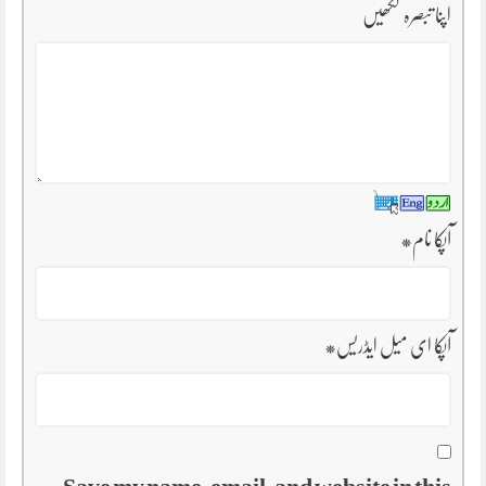
اپنا تبصرہ لکھیں
آپکا نام
*
آپکا ای میل ایڈریس
*