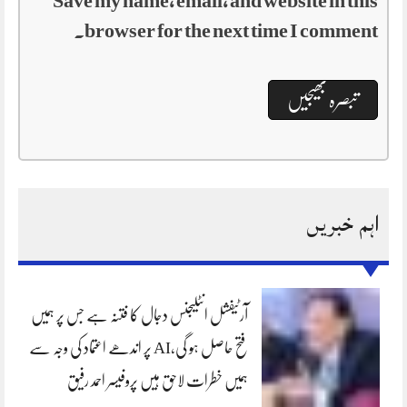
Save my name, email, and website in this
browser for the next time I comment.
اہم خبریں
آرٹیفشل انٹلیجنس دجال کا فتنہ ہے جس پر ہمیں
فتح حاصل ہو گی،AI پر اندھے اعتماد کی وجہ سے
ہمیں خطرات لاحق ہیں پروفیسر احمد رفیق