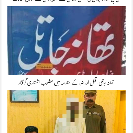
تھانہ جاتلی ،قتل اور ضرر کے مقدمہ میں مطلوب اشتہاری گرفتار