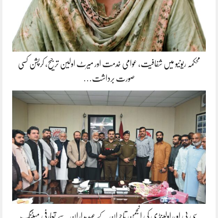
محکمہ ریونیو میں شفافیت، عوامی خدمت اور میرٹ اولین ترجیح، کرپشن کسی
صورت برداشت…
سی پی او،راولپنڈی کی انجمن تاجران کے عہدیداران سے تعارفی میٹنگ