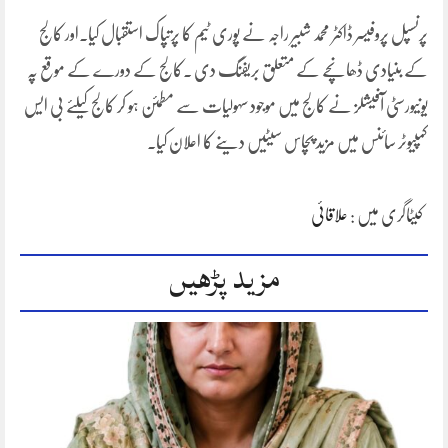
پرنسپل پروفیسر ڈاکٹر محمد شبیر راجہ نے پوری ٹیم کا پرتپاک استقبال کیا۔اور کالج
کے بنیادی ڈھانچے کے متعلق بریفنگ دی ۔کالج کے دورے کے موقع پہ
یونیورسٹی آفیشلز نے کالج میں موجود سہولیات سے مطمئن ہو کر کالج کیلئے بی ایس
کمپیوٹر سائنس میں مزید پچاس سیٹیں دینے کا اعلان کیا۔
کیٹاگری میں :
علاقائی
مزید پڑھیں