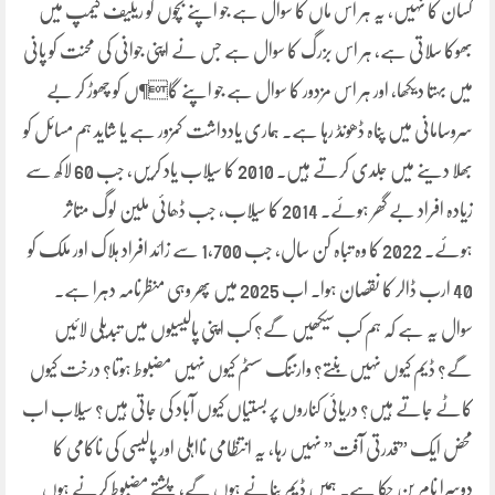
کسان کا نہیں، یہ ہر اس ماں کا سوال ہے جو اپنے بچوں کو ریلیف کیمپ میں
بھوکا سلاتی ہے، ہر اس بزرگ کا سوال ہے جس نے اپنی جوانی کی محنت کو پانی
میں بہتا دیکھا، اور ہر اس مزدور کا سوال ہے جو اپنے گا¶ں کو چھوڑ کر بے
سروسامانی میں پناہ ڈھونڈ رہا ہے۔ ہماری یادداشت کمزور ہے یا شاید ہم مسائل کو
بھلا دینے میں جلدی کرتے ہیں۔ 2010 کا سیلاب یاد کریں، جب 60 لاکھ سے
زیادہ افراد بے گھر ہوئے۔ 2014 کا سیلاب، جب ڈھائی ملین لوگ متاثر
ہوئے۔ 2022 کا وہ تباہ کن سال، جب 1,700 سے زائد افراد ہلاک اور ملک کو
40 ارب ڈالر کا نقصان ہوا۔ اب 2025 میں پھر وہی منظرنامہ دہرا ہے۔
سوال یہ ہے کہ ہم کب سیکھیں گے؟ کب اپنی پالیسیوں میں تبدیلی لائیں
گے؟ ڈیم کیوں نہیں بنتے؟ وارننگ سسٹم کیوں نہیں مضبوط ہوتا؟ درخت کیوں
کاٹے جاتے ہیں؟ دریائی کناروں پر بستیاں کیوں آباد کی جاتی ہیں؟ سیلاب اب
محض ایک ”قدرتی آفت” نہیں رہا، یہ انتظامی نااہلی اور پالیسی کی ناکامی کا
دوسرا نام بن چکا ہے۔ ہمیں ڈیم بنانے ہوں گے، پشتے مضبوط کرنے ہوں