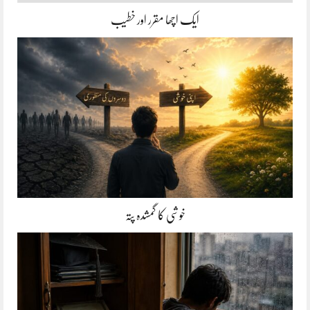
ایک اچھا مقرر اور خطیب
خوشی کا گمشدہ پتہ