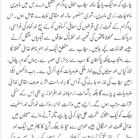
چاہیے کہ وہ ایک پانچ سالہ سیلاب بحالی پروگرام تشکیل دے جس میں ماہرین
ماحولیات، زرعی ماہرین، شہری منصوبہ ساز، اور مقامی نمایندے شامل ہوں۔ اس
پروگرام کے تحت زرعی قرضوں کی معافی، کسانوں کو نئے بیج اور کھاد کی فراہمی،
دریا کنارے محفوظ پشتوں کی تعمیر، اور خطرناک علاقوں سے آبادیاں منتقل کرنے
جیسے اقدامات کیے جائیں۔سیلاب سے متعلق ایک اور اہم پہلو غذائی تحفظ کا
ہے۔ پنجاب چونکہ پاکستان کا سب سے بڑا زرعی صوبہ ہے، یہاں گندم، چاول،
گنا، کپاس اور سبزیوں کی پیداوار ملکی ضروریات کو پورا کرتی ہے۔ جب لاکھوں ایکڑ
زمین سیلاب کی نذر ہو جائے گی، تو اس کا براہ راست اثر نہ صرف مقامی غذائی
ضروریات پر پڑے گا بلکہ برآمدات، زرمبادلہ اور افراطِ زر پر بھی اس کے منفی
اثرات مرتب ہوں گے۔ ایسے میں وزارتِ خزانہ، وزارتِ خوراک اور اسٹیٹ
بینک کو ایک مشترکہ حکمت عملی تیار کرنی چاہیے تاکہ آنے والے مہینوں میں
غذائی قلت اور مہنگائی جیسے بحران سے بچا جا سکے۔آج کا کالم میں ایک اور
سوال کے ساتھ ختم کرنا چاہتا ہوں کیا پنجاب کے باسیوں کو ہر سال یہی سوچ کر