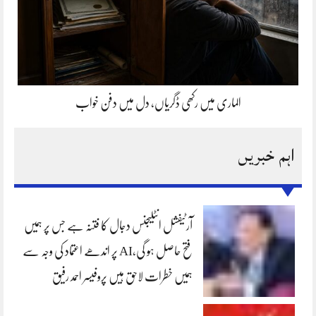
الماری میں رکھی ڈگریاں، دل میں دفن خواب
اہم خبریں
آرٹیفشل انٹلیجنس دجال کا فتنہ ہے جس پر ہمیں
فتح حاصل ہو گی،AI پر اندھے اعتماد کی وجہ سے
ہمیں خطرات لاحق ہیں پروفیسر احمد رفیق