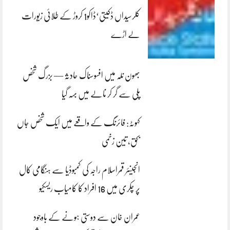
کلرسیداں ڈکیتی‘ڈاکو1 کروڑ کے طلائی زیورات
لے اڑے
بھون نلہ میں افسوسناک حادثہ — بزرگ شخص
پلی سے گر کر نالے میں بہہ گیا
کہوٹہ: فائرنگ کے واقعے میں ایک شخص جاں
بحق، تین زخمی
انجینئر قمراسلام راجہ کی کمبوڈیا سے ہنگامی کال
پر چکری میں 16 افراد کا کامیاب ریسکیو
عمران خان سے دوستی ہونے کے باوجود