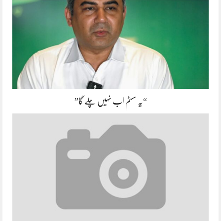
“یہ سسٹم اب نہیں چلے گا”