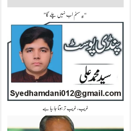
“یہ سسٹم اب نہیں چلے گا”
غریب، غریب تر ہوتا جا رہا ہے