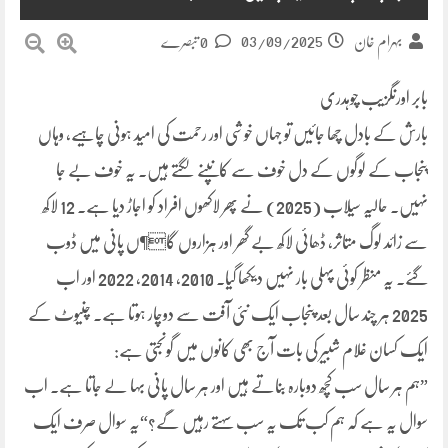
03/09/2025
بہرام خان
0 تبصرے
بابر اورنگزیب چوہدری
بارش کے بادل چھا جائیں تو جہاں خوشی اور رحمت کی امید ہونی چاہیے، وہاں
پنجاب کے لوگوں کے دل خوف سے کانپنے لگتے ہیں۔ یہ خوف بے جا
نہیں۔ حالیہ سیلاب (2025) نے پھر لاکھوں افراد کو اجاڑ دیا ہے۔ 12 لاکھ
سے زائد لوگ متاثر، ڈھائی لاکھ بے گھر اور ہزاروں گا¶ں پانی میں ڈوب
گئے۔ یہ منظر کوئی پہلی بار نہیں دیکھا گیا۔ 2010، 2014، 2022 اور اب
2025 ہر چند سال بعد پنجاب ایک نئی آفت سے دوچار ہوتا ہے۔ چنیوٹ کے
ایک کسان غلام شبیر کی بات آج بھی کانوں میں گونجتی ہے:
”ہم ہر سال سب کچھ دوبارہ بناتے ہیں اور ہر سال پانی بہا لے جاتا ہے۔ اب
سوال یہ ہے کہ ہم کب تک یہ سب سہتے رہیں گے؟“یہ سوال صرف ایک