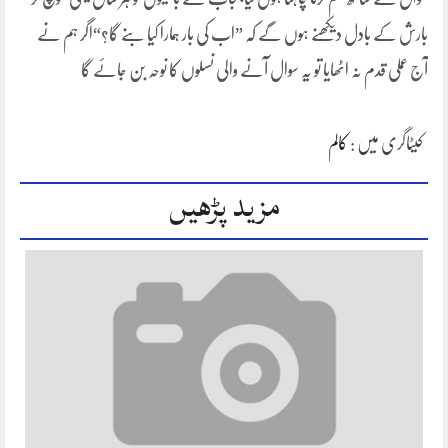
بارش کے بادل دیکھنے ہوں گے کہ ”اب کی بار ہمارا کیا بنے گا؟“اگر ہم نے
آج عملی قدم نہ اٹھایا تو یہ سوال آنے والی نسلوں کا نوحہ بن جائے گا
کیٹاگری میں :
کالم
مزید پڑھیں