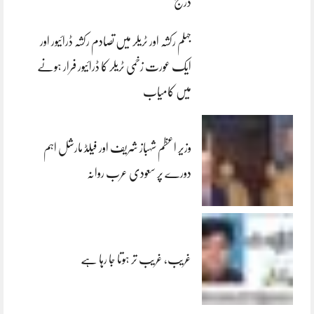
درج
جہلم رکشہ اور ٹریلر میں تصادم رکشہ ڈرائیور اور
ایک عورت زخمی ٹریلر کا ڈرائیور فرار ہونے
میں کامیاب
وزیر اعظم شہباز شریف اور فیلڈ مارشل اہم
دورے پر سعودی عرب روانہ
غریب، غریب تر ہوتا جا رہا ہے