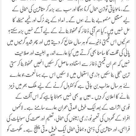
گے، ماحولیاتی توازن بحال کرنا ہوگا اور سب سے بڑھ کر متاثرین کی بحالی کے
لیے مستقل منصوبے بنانے ہوں گے۔ امداد کے چند ٹرک اور خیمے مسئلے کا
حل نہیں ہیں۔کیا ہم آبی ذخائر کو محفوظ بنانے کے لیے آگے نہیں بڑھ سکتے؟
ہم کیوں اس قیمتی ذخیرے کو ہر سال ضائع کر دیتے ہیں اور پھر شدید گرمیوں میں
پانی کی قلت کا سامنا بھی کرتے ہیں کیا ہمارے اندر یہ اہلیت اور صلاحیت
نہیں کہ ہم ان قیمتی ذخائر سے استفادہ حاصل کر سکیں انھیں محفوظ بنا کر سستی
ترین بجلی بنا سکیں ؟زرعی استعمال میں لا سکیں اس بے بہا نعمت جو ہمارے
لئے ہر سال عذاب بن جاتی ہے کو کنٹرول کرنے کے لیے ملک بھر میں ڈیمز
بنانے کا اعلان کر دیں ۔ہمیں یہ بھی نہیں بھولنا چاہیے کہ اس آفت کے
فوری اثرات کے بعد ایک طویل المدتی بحران ہمارے سامنے ہے۔ لاکھوں
افراد کے گھروں کی تعمیر نو، زرعی زمینوں کی بحالی، تعلیم اور صحت کی سہولیات کی
فراہمی، اور متاثرین کی ذہنی و جسمانی بحالی ایک طویل مدتی چیلنج ہے۔ حکومت کو