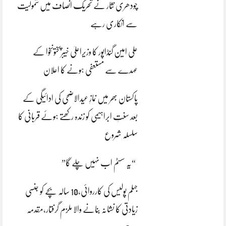
چودھری نثار نے تحریک انصاف میں شمولیت
سے انکاری رہے
علی امین گنڈاپور کا وزیراعلیٰ خیبرپختونخوا کے
عہدے سے مستعفی ہونے کا اعلان
پاکستان بھر میں نمازِ عیدالاضحی کی ادائیگی کے
بعد سنتِ ابراہیمی کو زندہ رکھتے ہوئے قربانی کا
سلسلہ شروع
“یہ سسٹم اب نہیں چلے گا”
جہلم پولیس کی کارروائی،10 سالہ بچے کو جنسی
زیادتی کا نشانہ بنانے والا ملزم گرفتار،مقدمہ