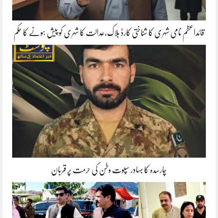
قائداعظم نامی شہری کا شناختی کارڈ بلاک،عدالت کا شہری کو پیش ہونے کا حکم
چارسدہ کا بہادر سپوت وطن کی حرمت پر قربان