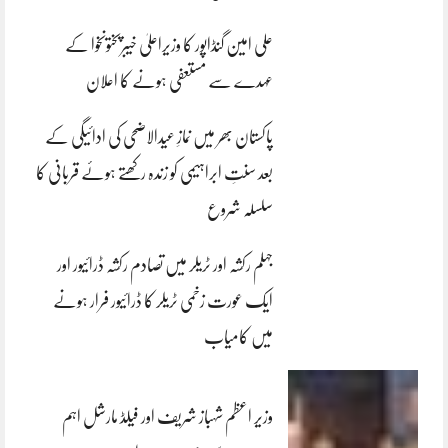
علی امین گنڈاپور کا وزیراعلیٰ خیبرپختونخوا کے
عہدے سے مستعفی ہونے کا اعلان
پاکستان بھر میں نمازِ عیدالاضحی کی ادائیگی کے
بعد سنتِ ابراہیمی کو زندہ رکھتے ہوئے قربانی کا
سلسلہ شروع
جہلم رکشہ اور ٹریلر میں تصادم رکشہ ڈرائیور اور
ایک عورت زخمی ٹریلر کا ڈرائیور فرار ہونے
میں کامیاب
وزیر اعظم شہباز شریف اور فیلڈ مارشل اہم