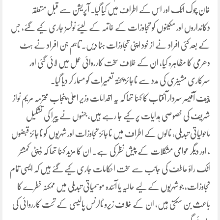
خان چوک اٹک اور اس کے اطراف میں کیا گیا۔ آپریشن سے قبل متعلقہ
دکانداروں اور مکینوں کو تجاوزات کے خاتمہ کے لیئے نوٹسز جاری کیے گئے، جس
کے بعد کئی افراد نے از خود اپنی تجاوزات ہٹا دیں۔ تاہم جن افراد نے ہٹ
دھرمی کا مظاہرہ کیا، ان کے خلاف سخت کارروائی عمل میں لائی گئی اور
سرکاری مشینری کی مدد سے ناجائز پختہ تعمیرات کو مسمار کر دیا گیا۔
چیف آفیسر سردار آفتاب کا کہنا تھا کہ یہ اقدامات وزیر اعلیٰ پنجاب محترمہ مریم نواز
شریف کی خصوصی ہدایات پر کیے جا رہے ہیں، جنہوں نے پیرا کی تشکیل
ماحولیاتی تبدیلی، نالوں کے اطراف میں ناجائز تجاوزات اور شہریوں کو ناجائز قبضوں
، اور دیگر عوامی مشکلات کے پیش نظر کی ہے۔ ان کا مزید کہنا تھا کہ ڈپٹی کمشنر
اٹک راؤ عاطف کی جانب سے سخت احکامات جاری کیے گئے ہیں کہ ایسی تمام
تجاوزات، جو شہریوں کے لیے حالیہ یا آئندہ موسمیاتی تبدیلی میں ممکنہ خطرے کا
باعث بن سکتی ہیں، ان کے خلاف زیرو ٹالرنس پالیسی کے تحت کارروائی کی