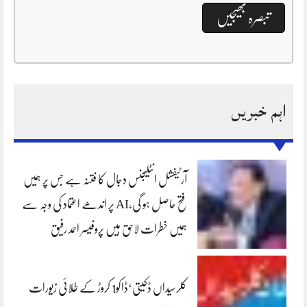
اہم خبریں
آرٹیفشل انٹلیجنس دجال کا فتنہ ہے جس پر ہمیں
فتح حاصل ہو گی،AI پر اندھے اعتماد کی وجہ سے
ہمیں خطرات لاحق ہیں پروفیسر احمد رفیق
کلرسیداں ڈکیتی‘ڈاکو1 کروڑ کے طلائی زیورات