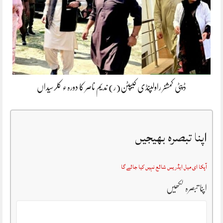
ڈپٹی کمشنر راولپنڈی کیپٹن(ر) ندیم ناصر کا دورہء کلرسیداں
اپنا تبصرہ بھیجیں
آپکا ای میل ایڈریس شائع نہیں کیا جائے گا
اپنا تبصرہ لکھیں