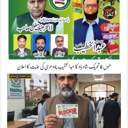
جموں 6 تحریک شاد باد کا عبدالخطیب چودھری کی حمایت کا اعلان