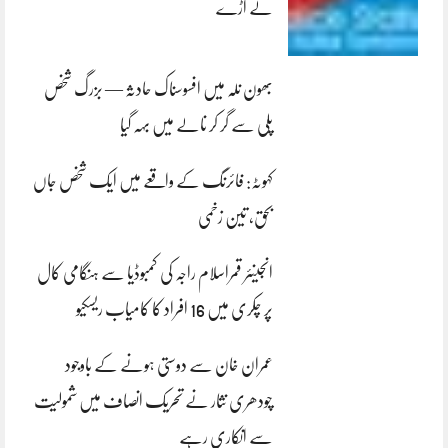
لے اڑے
بھون نلہ میں افسوسناک حادثہ — بزرگ شخص
پلی سے گر کر نالے میں بہہ گیا
کہوٹہ: فائرنگ کے واقعے میں ایک شخص جاں
بحق، تین زخمی
انجینئر قمراسلام راجہ کی کمبوڈیا سے ہنگامی کال
پر چکری میں 16 افراد کا کامیاب ریسکیو
عمران خان سے دوستی ہونے کے باوجود
چودھری نثار نے تحریک انصاف میں شمولیت
سے انکاری رہے