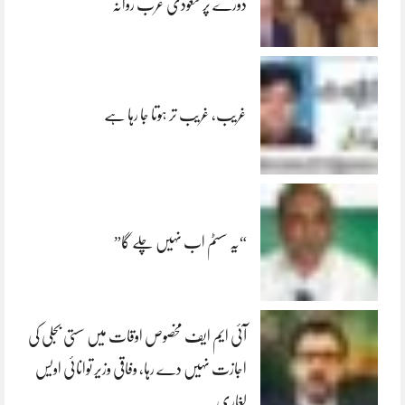
دورے پر سعودی عرب روانہ
غریب، غریب تر ہوتا جا رہا ہے
“یہ سسٹم اب نہیں چلے گا”
آئی ایم ایف مخصوص اوقات میں سستی بجلی کی
اجازت نہیں دے رہا، وفاقی وزیر توانائی اویس
لغاری