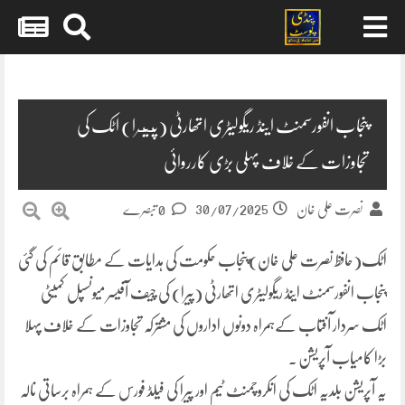
Skip
to
content
پنجاب انفورسمنٹ اینڈ ریگولیٹری اتھارٹی (پـیـرا) اٹک کی
تجاوزات کے خلاف پہلی بڑی کارروائی
30/07/2025
نصرت علی خان
0 تبصرے
اٹک(حافظ نصرت علی خان)پنجاب حکومت کی ہدایات کے مطابق قائم کی گئی
پنجاب انفورسمنٹ اینڈ ریگولیٹری اتھارٹی (پیرا) کی چیف آفیسر میونسپل کمیٹی
اٹک سردار آفتاب کےہمراہ دونوں اداروں کی مشترکہ تجاوزات کے خلاف پہلا
بڑا کامیاب آپریشن ۔
یہ آپریشن بلدیہ اٹک کی انکروچمنٹ ٹیم اور پیرا کی فیلڈ فورس کے ہمراہ برساتی نالہ