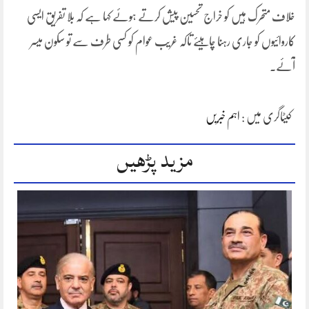
خلاف متحرک ہیں کو خراج تحسین پیش کرتے ہوئے کہا ہے کہ بلا تفریق ایسی
کاروائیوں کو جاری رہنا چاہیئے تاکہ غریب عوام کو کسی طرف سے تو سکون میسر
آئے.
کیٹاگری میں :
اہم خبریں
مزید پڑھیں