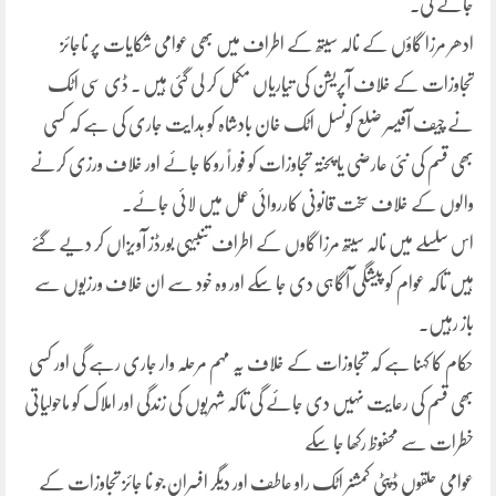
جائے گی۔
ادھر مرزا گاؤں کے نالہ سیتھ کے اطراف میں بھی عوامی شکایات پر ناجائز
تجاوزات کے خلاف آپریشن کی تیاریاں مکمل کر لی گئی ہیں ۔ ڈی سی اٹک
نے چیف آفیسر ضلع کونسل اٹک خان بادشاہ کو ہدایت جاری کی ہے کہ کسی
بھی قسم کی نئی عارضی یا پختہ تجاوزات کو فوراً روکا جائے اور خلاف ورزی کرنے
والوں کے خلاف سخت قانونی کارروائی عمل میں لائی جائے۔
اس سلسلے میں نالہ سیتھ مرزا گاوں کے اطراف تنبیہی بورڈز آویزاں کر دیے گئے
ہیں تاکہ عوام کو پیشگی آگاہی دی جا سکے اور وہ خود سے ان خلاف ورزیوں سے
باز رہیں۔
حکام کا کہنا ہے کہ تجاوزات کے خلاف یہ مہم مرحلہ وار جاری رہے گی اور کسی
بھی قسم کی رعایت نہیں دی جائے گی تاکہ شہریوں کی زندگی اور املاک کو ماحولیاتی
خطرات سے محفوظ رکھا جا سکے
عوامی حلقوں ڈپٹی کمشنر اٹک راو عاطف اور دیگر افسران جو نا جائز تجاوزات کے