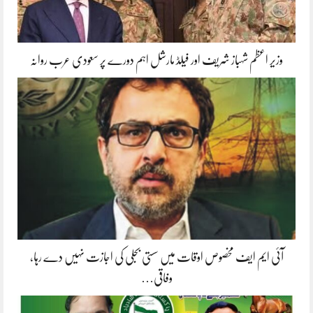
وزیر اعظم شہباز شریف اور فیلڈ مارشل اہم دورے پر سعودی عرب روانہ
آئی ایم ایف مخصوص اوقات میں سستی بجلی کی اجازت نہیں دے رہا،
وفاقی…