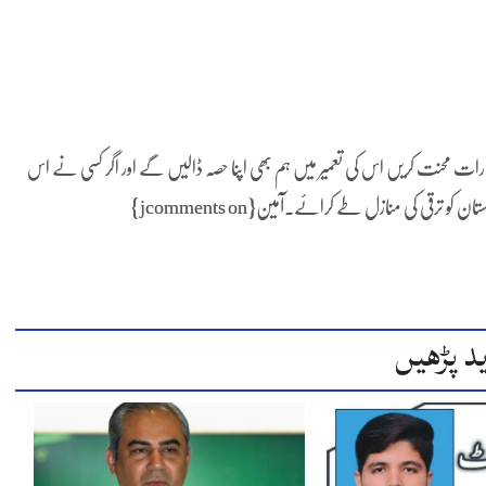
 محنت کریں اس کی تعمیر میں ہم بھی اپنا حصہ ڈالیں گے اور اگر کسی نے اس
 ترقی کی منازل طے کرائے۔آمین{jcomments on}
د پڑھیں