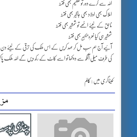
اللہ سے کرے دور تو تعلیم بھی فتنہ
املاک بھی اولاد بھی جاگیر بھی فتنہ
ناحق کے لیئے اٹھے تو شمشیر بھی فتنہ
شمشیر ہی کیا نعرہ تکبیر بھی فتنہ
آئیے آج ہم سب مل کر عہد کریں کے اس ملک کی ترقی کے لیئے دن رات
کی طرف میلی آنکھ سے دیکھا تو اسے کاٹ کے رکھ دیں گے اللہ ملک پاکستان کو
کیٹاگری میں :
کالم
مزی