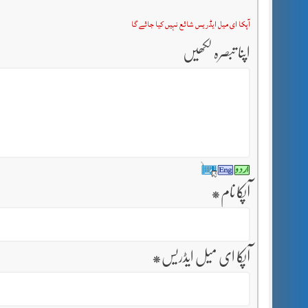
آپکا ای میل ایڈریس شائع نہیں کیا جائے گا
اپنا تبصرہ لکھیں
آپکا نام
*
آپکا ای میل ایڈریس
*