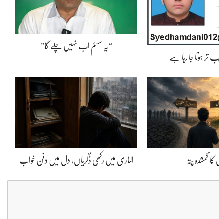
“یہ سسٹم اب نہیں چلے گا”
 تر ہوتا جا رہا ہے
کا گمشدہ پتہ
الماری میں رکھی ڈگریاں، دل میں دفن خواب