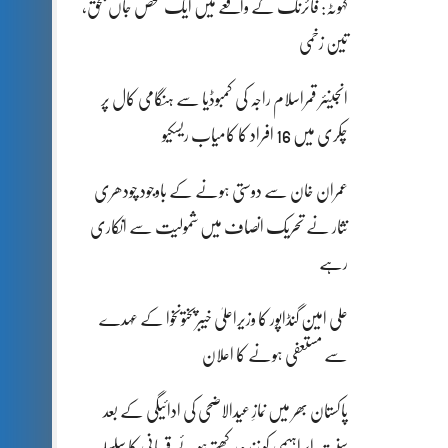
کہوٹہ: فائرنگ کے واقعے میں ایک شخص جاں بحق،
تین زخمی
انجینئر قمراسلام راجہ کی کمبوڈیا سے ہنگامی کال پر
چکری میں 16 افراد کا کامیاب ریسکیو
عمران خان سے دوستی ہونے کے باوجود چودھری
نثار نے تحریک انصاف میں شمولیت سے انکاری
رہے
علی امین گنڈاپور کا وزیراعلیٰ خیبرپختونخوا کے عہدے
سے مستعفی ہونے کا اعلان
پاکستان بھر میں نمازِ عیدالاضحی کی ادائیگی کے بعد
سنتِ ابراہیمی کو زندہ رکھتے ہوئے قربانی کا سلسلہ