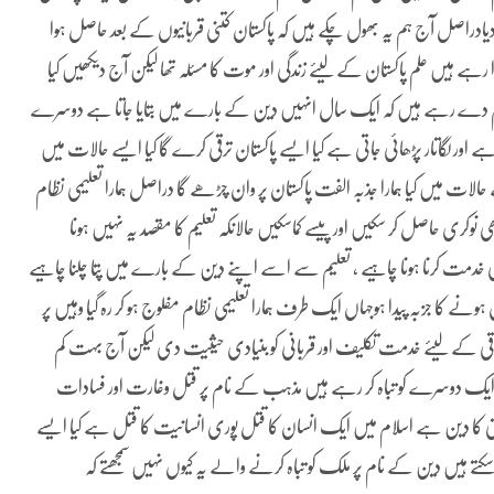
دراصل آج ہم یہ بھول چکے ہیں کہ پاکستان کتنی قربانیوں کے بعد حاصل ہوا
 ہیں علم پاکستان کے لیئے زندگی اور موت کا مسئلہ تھا لیکن آج دیکھیں کیا
ا تعلیم دے رہے ہیں کہ ایک سال انہیں دین کے بارے میں بتایا جاتا ہے دوسرے
ور لگاتار پڑھائی جاتی ہے کیا ایسے پاکستان ترقی کرے گا کیا ایسے حالات میں
ات میں کیا ہمارا جذبہ الفت پاکستان پر وان چڑھے گا دراصل ہمارا تعلیمی نظام
 نوکری حاصل کر سکیں اور پیسے کماسکیں حالانکہ تعلیم کا مقصد یہ نہیں ہونا
 کی خدمت کرنا ہونا چاہیے ، تعلیم سے اسے اپنے دین کے بارے میں پتا چلنا چاہیے
ہونے کا جزبہ پیدا ہوجہاں ایک طرف ہمارا تعلیمی نظام مفلوج ہو کر رہ گیا وہیں پر
رقی کے لیئے خدمت تکلیف اور قربانی کو بنیادی حیثیت دی لیکن آج بہت کم
ایک دوسرے کو تباہ کر رہے ہیں مذہب کے نام پر قتل وغارت اور فسادات
متی کا دین ہے اسلام میں ایک انسان کا قتل پوری انسانیت کا قتل ہے کیا ایسے
کتے ہیں دین کے نام پر ملک کو تباہ کرنے والے یہ کیوں نہیں سمجھتے کہ