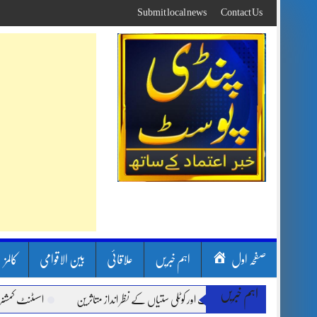
Skip
Submit local news
Contact Us
to
content
صفحہ اول
اہم خبریں
علاقائی
بین الاقوامی
کالمز
اہم خبریں
ن بارشیں، لینڈ سلائیڈنگ اور کوٹلی ستیاں کے نظر انداز متاثرین
اسسٹنٹ کمشنر کلرسید