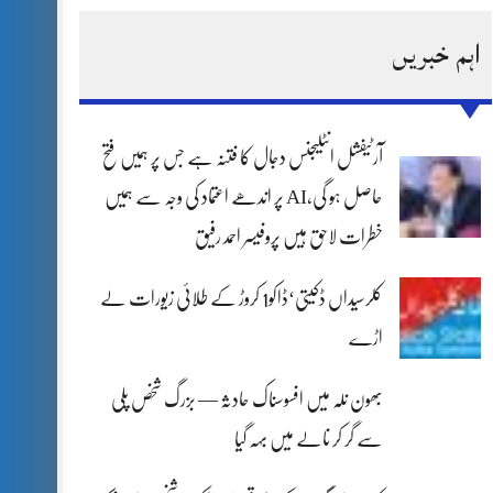
اہم خبریں
آرٹیفشل انٹلیجنس دجال کا فتنہ ہے جس پر ہمیں فتح
حاصل ہو گی،AI پر اندھے اعتماد کی وجہ سے ہمیں
خطرات لاحق ہیں پروفیسر احمد رفیق
کلرسیداں ڈکیتی‘ڈاکو1 کروڑ کے طلائی زیورات لے
اڑے
بھون نلہ میں افسوسناک حادثہ — بزرگ شخص پلی
سے گر کر نالے میں بہہ گیا