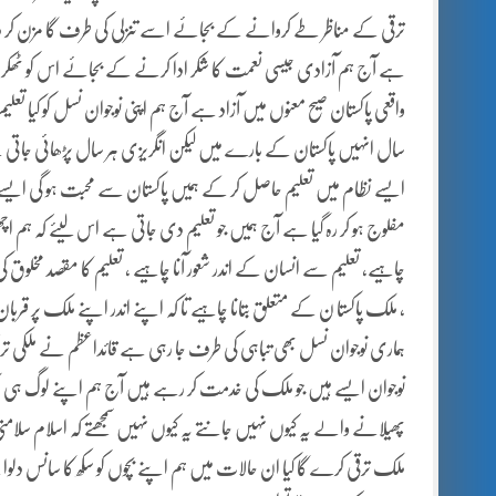
ترقی کے مناظر طے کروانے کے بجائے اسے تنزلی کی طرف گا مزن کر دیا
ہے آج ہم آزادی جیسی نعمت کا شکر ادا کرنے کے بجائے اس کو ٹھکرا رہے
واقعی پاکستان صیح معنوں میں آزاد ہے آج ہم اپنی نوجوان نسل کو کی
سال انہیں پاکستان کے بارے میں لیکن انگریزی ہر سال پڑھائی جاتی ہے ا
ایسے نظام میں تعلیم حاصل کر کے ہمیں پاکستان سے محبت ہو گی ایسے حال
مفلوج ہو کر رہ گیا ہے آج ہمیں جو تعلیم دی جاتی ہے اس لیئے کہ ہم اچھی
چاہیے، تعلیم سے انسان کے اندر شعور آنا چاہیے ، تعلیم کا مقصد مخلوق
، ملک پاکستا ن کے متعلق بتانا چاہیے تا کہ اپنے اندر اپنے ملک پر قربان 
ہماری نوجوان نسل بھی تباہی کی طرف جا رہی ہے قائداعظم نے ملکی ت
نوجوان ایسے ہیں جو ملک کی خدمت کر رہے ہیں آج ہم اپنے لوگ ہی 
پھیلانے والے یہ کیوں نہیں جانتے یہ کیوں نہیں سمجھتے کہ اسلام سلا
ملک ترقی کرے گا کیا ان حالات میں ہم اپنے بچوں کو سکھ کا سانس دلوا س