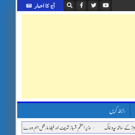
آج کا اخبار
رابطہ کریں
اتھ سپردِ خاک
وزیر اعظم شہباز شریف اور فیلڈ مارشل اہم دورے پر سعودی عرب روانہ