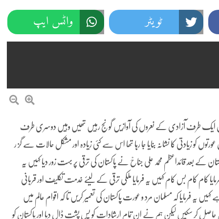
ٹویٹر
واٹس ایپ
 تھا جہاں ایک طرف آزادی کے نعروں کی آوازیں گونج رہیں تھیں وہیں دوسری طرف
توں کو زیادتی کا نشانہ بنایا جا رہا تھا
اس سے کئی زیادہ اور مشکل حالات سے گز ر
تان کے بعد قائداعظم محمد علی جناحؒ نے پاکستان کی ترقی پر بہت زور دیا کہیں یہ
فرمایا کام کام بس کام کہیں یہ فرمایا ملکی ترقی کے لیئے خدمت تکلیف اور قربانی
 کہیں یہ فرمایا کہ مسلمان مرد و عورت پاکستان کی تعمیر کریں تا کہ اقوام عالم میں
 حاصل کر سکیں لیکن ہم نے ان تمام ارشادات کو پس پشت ڈال دیا اور پاکستان کو