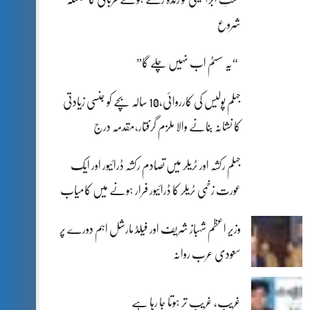
شروع
“یہ سسٹم اب نہیں چلے گا”
جہلم پولیس کی کارروائی،10 سالہ بچے کو جنسی زیادتی
کا نشانہ بنانے والا ملزم گرفتار،مقدمہ درج
جہلم رکشہ اور ٹریلر میں تصادم رکشہ ڈرائیور اور ایک
عورت زخمی ٹریلر کا ڈرائیور فرار ہونے میں کامیاب
وزیر اعظم شہباز شریف اور فیلڈ مارشل اہم دورے پر
سعودی عرب روانہ
غریب، غریب تر ہوتا جا رہا ہے