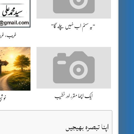
“یہ سسٹم اب نہیں چلے گا”
غریب، غریب
ایک اچھا مقرر اور خطیب
خوشی 
اپنا تبصرہ بھیجیں