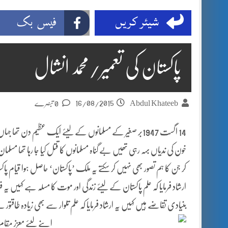
شیئر کریں
فیس بک
پاکستان کی تعمیر/محمد انشال
16/08/2015
Abdul Khateeb
0 تبصرے
14 اگست 1947بر صغیر کے مسلمانوں کے لیئے ایک عظیم دن
خون کی ندیاں بہہ رہی تھیں بے گناہ مسلمانوں کا قتل کیا جا رہا تھا مسلمان عور
کر جن کا ہم تصور بھی نہیں کر سکتے یہ ملک ’پاکستان‘ حاصل ہوا قیام پاکس
ارشاد فرمایا کہ علم پاکستان کے لیئے زندگی اور موت کا مسلہ ہے کہیں یہ 
بنیادی تقاضے ہیں کہیں یہ ارشاد فرمایا کہ علم تلوار سے بھی زیادہ طاقتور ہے
اپنے لیئے معزز مقام