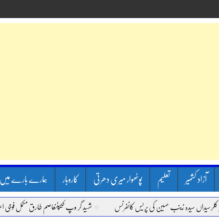
آزاد کشمیر
تعلیم
پوٹھوار میری دھرتی
کاروبار
ہمارے بارے میں
اں سیدہ زینب حسین کی پریس کانفرنس
شہید گر وپ کیپٹنعاصم طارق مکمل فوجی اعزاز کے س