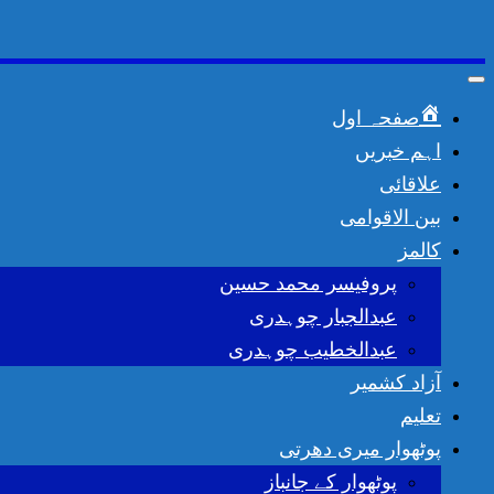
Toggle
navigation
صفحہ اول
اہم خبریں
علاقائی
بین الاقوامی
کالمز
پروفیسر محمد حسین
عبدالجبار چوہدری
عبدالخطیب چوہدری
آزاد کشمیر
تعلیم
پوٹھوار میری دھرتی
پوٹھوار کے جانباز