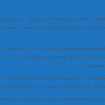
اور زخمی ہو چکے ہیں۔
 اقدامات کشیدگی میں اضافے کا سبب بن سکتے ہیں اور امن 
تماعی طور پر صدر ڈونلڈ ٹرمپ کے امن منصوبے کے دوسرے مر
سلسل خلاف ورزیاں سیاسی عمل کے لیے براہ راست خطرہ ہیں ا
ول پیدا کرنے کی جاری کوششوں میں رکاوٹ ڈال رہی ہیں۔ ا
بھی زور دیا۔
 میں اپنی ذمہ داریاں پوری کریں اور انتہائی تحمل کا مظاہر
سکتا ہو، اور جلد بحالی و تعمیر نو کے عمل کو آگے بڑھانے کے
رپا امن کا قیام فلسطینی عوام کے حق خودارادیت اور ریاستی ح