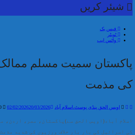
شیئر کریں
فیس بک
ٹویٹر
واٹس ایپ
پاکستان سمیت مسلم ممالک 
کی مذمت
اویس الحق پنڈی پوسٹ،اسلام آباد
20/03/2026
02/02/2026
0 تبصرے
اسلام آباد(اویس الحق سے)پاکستان، مصر، اردن، م
کی اسرائیل کی بار بار خلاف ورزیوں کی شدید مذمت 