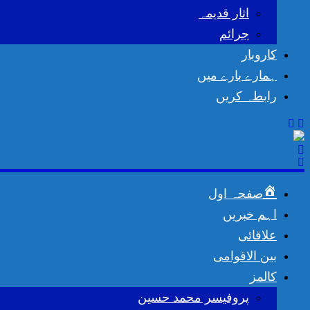
اثار قدیمہ
جرائم
کاروبار
ہمارے بارے میں
رابطہ کریں
صفحہ اول
اہم خبریں
علاقائی
بین الاقوامی
کالمز
پروفیسر محمد حسین