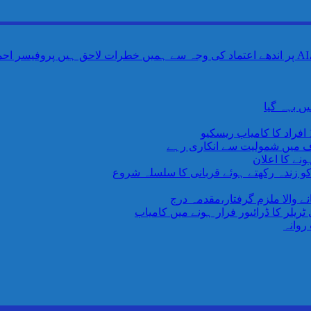
ں بہہ گیا
اف میں شمولیت سے انکاری رہے
نے کا اعلان
 کو زندہ رکھتے ہوئے قربانی کا سلسلہ شروع
یلر کا ڈرائیور فرار ہونے میں کامیاب
روانہ