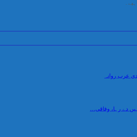
ہیے۔
دی عرب روانہ
یں دے رہا، وفاقی…