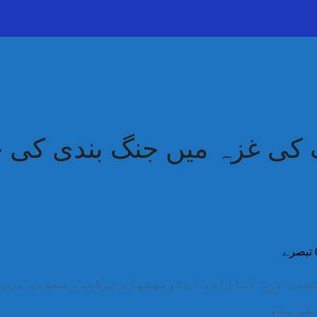
کی غزہ میں جنگ بندی کی خل
تحدہ عرب امارات، انڈونیشیا، ترکیہ، سعودی عرب ا
کی ہے،