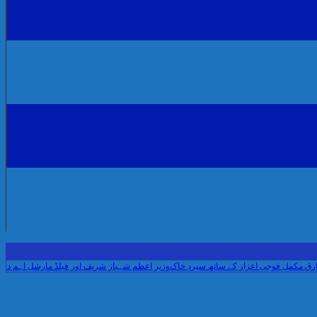
 فوجی اعزاز کے ساتھ سپردِ خاک
وزیر اعظم شہباز شریف اور فیلڈ مارشل اہم دورے پر سع