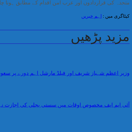
متحدہ کی قراردادوں اور عرب امن اقدام کے مطابق ہونا چا
کیٹاگری میں :
اہم خبریں
مزید پڑھیں
وزیر اعظم شہباز شریف اور فیلڈ مارشل اہم دورے پر سعو
آئی ایم ایف مخصوص اوقات میں سستی بجلی کی اجازت نہ