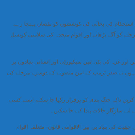
و استحکام کی بحالی کی کوششوں کو نقصان پہنچا رہے
حلے کو آگے بڑھانے اور اقوام متحدہ کی سلامتی کونسل
ور غزہ کی پٹی میں سیکیورٹی اور انسانی بنیادوں پر
نہوں نے صدر ٹرمپ کے امن منصوبے کے دوسرے مرحلے کی
ہ کریں تاکہ جنگ بندی کو برقرار رکھا جا سکے، ایسے کسی
 لیے سازگار حالات پیدا کیے جا سکیں۔
یثیت کی بنیاد پر، بین الاقوامی قانون، متعلقہ اقوام