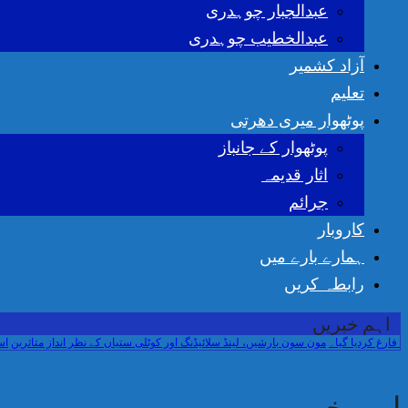
عبدالجبار چوہدری
عبدالخطیب چوہدری
آزاد کشمیر
تعلیم
پوٹھوار میری دھرتی
پوٹھوار کے جانباز
اثار قدیمہ
جرائم
کاروبار
ہمارے بارے میں
رابطہ کریں
اہم خبریں
مون سون بارشیں، لینڈ سلائیڈنگ اور کوٹلی ستیاں کے نظر انداز متاثرین
اسسٹنٹ ک