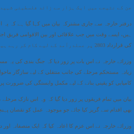
جن کے نتیجے میں ایک ہزار سے زائد فلسطینی شہید 
درفتر خارجہ سے جاری مشترکہ بیان میں کہا گیا ہے کہ یہ
ہیں، ایسے وقت میں جب علاقائی اور بین الاقوامی فریق اج
کی قرارداد 2803 پر عملدرآمد کے لیے کام کر رہے ہیں۔
وزرائے خارجہ نے اس بات پر زور دیا کہ جنگ بندی کی یہ م
زیادہ مستحکم مرحلے کی جانب منتقلی کے لیے سازگار ماح
کامیابی کو یقینی بنانے کے لیے مکمل وابستگی کی ضرورت پر 
بیان میں تمام فریقوں پر زور دیا گیا کہ وہ اس نازک مرحلے
بھی اقدام سے گریز کیا جائے جو موجودہ عمل کو نقصان پہنچا 
وزرائے خارجہ نے اس عزم کا اعادہ کیا کہ ایک منصفانہ اور دی