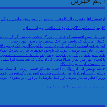
اہم خبریں
آرٹیفشل انٹلیجنس دجال کا فتنہ ہے جس پر ہمیں فتح حاصل ہو گی،AI پر اندھے اعتماد کی وجہ سے ہمیں خطرات لاحق ہیں پروفیسر احمد رفیق
کلرسیداں ڈکیتی‘ڈاکو1 کروڑ کے طلائی زیورات لے اڑے
بھون نلہ میں افسوسناک حادثہ — بزرگ شخص پلی سے گر کر نالے می
کہوٹہ: فائرنگ کے واقعے میں ایک شخص جاں بحق، تین زخمی
انجینئر قمراسلام راجہ کی کمبوڈیا سے ہنگامی کال پر چکری میں 16 افراد کا کامیاب ریسکیو
عمران خان سے دوستی ہونے کے باوجود چودھری نثار نے تحریک انص
علی امین گنڈاپور کا وزیراعلیٰ خیبرپختونخوا کے عہدے سے مستعفی ہو
پاکستان بھر میں نمازِ عیدالاضحی کی ادائیگی کے بعد سنتِ ابراہیمی
“یہ سسٹم اب نہیں چلے گا”
جہلم پولیس کی کارروائی،10 سالہ بچے کو جنسی زیادتی کا نشانہ بنانے والا ملزم گرفتار،مقدمہ درج
جہلم رکشہ اور ٹریلر میں تصادم رکشہ ڈرائیور اور ایک عورت زخمی ٹر
وزیر اعظم شہباز شریف اور فیلڈ مارشل اہم دورے پر سعودی عرب 
غریب، غریب تر ہوتا جا رہا ہے