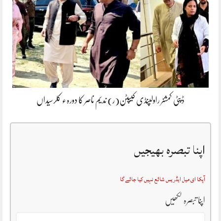
ڈپٹی کمشنر راولپنڈی کیپٹن(ر) ندیم ناصر کا دورہء کلرسیداں
اپنا تبصرہ بھیجیں
آپکا ای میل ایڈریس شائع نہیں کیا جائے گا
اپنا تبصرہ لکھیں