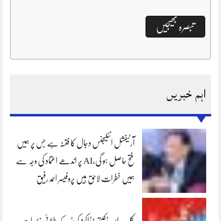
اہم خبریں
آرٹیفشل انٹلیجنس دجال کا فتنہ ہے جس پر ہمیں
فتح حاصل ہو گی،AI پر اندھے اعتماد کی وجہ سے
ہمیں خطرات لاحق ہیں پروفیسر احمد رفیق