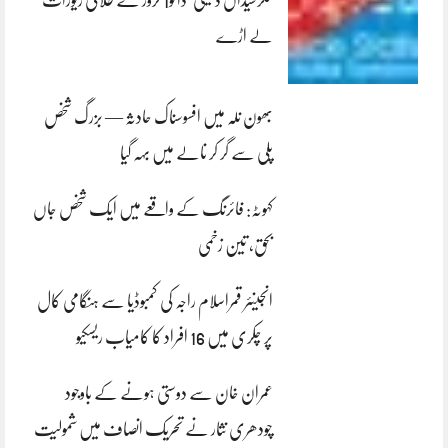
کلرسیداں ڈکیتی‘ڈاکو1 کروڑ کے طلائی زیورات
لے اڑے
بھون نلہ میں افسوسناک حادثہ — بزرگ شخص
پلی سے گر کر نالے میں بہہ گیا
کہوٹہ: فائرنگ کے واقعے میں ایک شخص جاں
بحق، تین زخمی
انجینئر قمراسلام راجہ کی کمبوڈیا سے ہنگامی کال
پر چکری میں 16 افراد کا کامیاب ریسکیو
عمران خان سے دوستی ہونے کے باوجود
چودھری نثار نے تحریک انصاف میں شمولیت