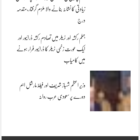
زیادتی کا نشانہ بنانے والا ملزم گرفتار،مقدمہ
درج
جہلم رکشہ اور ٹریلر میں تصادم رکشہ ڈرائیور اور
ایک عورت زخمی ٹریلر کا ڈرائیور فرار ہونے
میں کامیاب
وزیر اعظم شہباز شریف اور فیلڈ مارشل اہم
دورے پر سعودی عرب روانہ