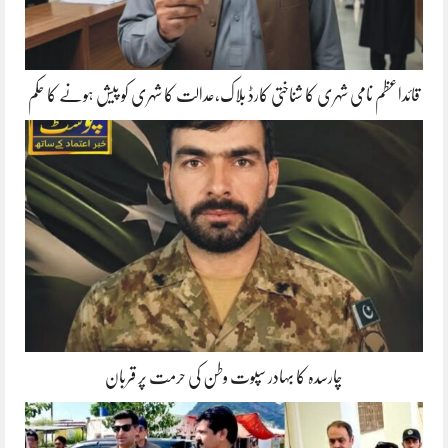
قائداعظم نامی شہری کا شناختی کارڈ بلاک،عدالت کا شہری کو پیش ہونے کا حکم
چارسدہ کا بہادر سپوت وطن کی حرمت پر قربان