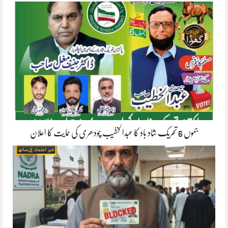
جموں 6 تحریک شاد باد کا عبدالخطیب چودھری کی حمایت کا اعلان