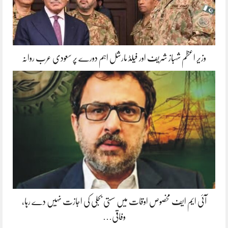
وزیر اعظم شہباز شریف اور فیلڈ مارشل اہم دورے پر سعودی عرب روانہ
آئی ایم ایف مخصوص اوقات میں سستی بجلی کی اجازت نہیں دے رہا،
وفاقی…