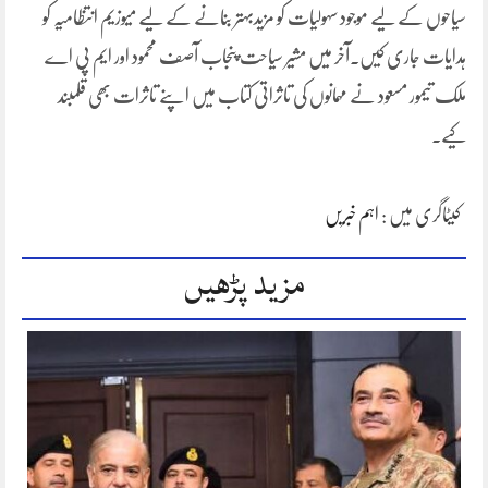
سیاحوں کے لیے موجود سہولیات کو مزیدبہتر بنانے کے لیے میوزیم انتظامیہ کو
ہدایات جاری کیں۔آخر میں مشیر سیاحت پنجاب آصف محمود اور ایم پی اے
ملک تیمور مسعود نے مہمانوں کی تاثراتی کتاب میں اپنے تاثرات بھی قلمبند
کیے۔
کیٹاگری میں :
اہم خبریں
مزید پڑھیں