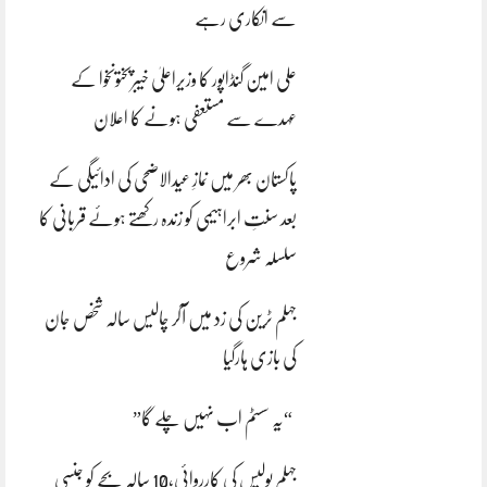
سے انکاری رہے
علی امین گنڈاپور کا وزیراعلیٰ خیبرپختونخوا کے
عہدے سے مستعفی ہونے کا اعلان
پاکستان بھر میں نمازِ عیدالاضحی کی ادائیگی کے
بعد سنتِ ابراہیمی کو زندہ رکھتے ہوئے قربانی کا
سلسلہ شروع
جہلم ٹرین کی زد میں آکر چالیس سالہ شخص جان
کی بازی ہارگیا
“یہ سسٹم اب نہیں چلے گا”
جہلم پولیس کی کارروائی،10 سالہ بچے کو جنسی