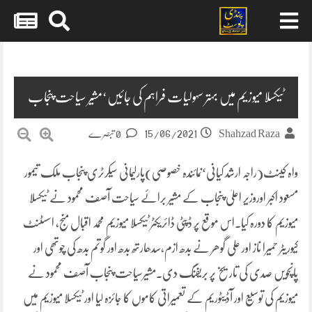
Skip
to
content
ٹیکسلا میوزیم میں بہتر سہولیات فراہم کی جائیں‘مشیر سیاحت پنجاب
15/06/2021
Shahzad Raza
0 تبصرے
واہ کینٹ(راجہ ارشد کیانی‘نمائندہ خصوصی)پارلیمانی سیکرٹری پنجاب ملک تیمور
مسعود اکبر اوروزیر اعلیٰ پنجاب کے مشیر برائے سیاحت آصف محمود نے ٹیکسلا
میوزیم کا دورہ کیا۔اس موقع پر ڈپٹی ڈائریکٹر ٹیکسلا میوزیم محمد اقبال منج، اسسٹنٹ
کیوریٹر حمیرا ناز اور علی گوھر نے بدھ ازم،سدھارتھ بدھ اور گوتم بدھ کی چوتھی اور
پانچویں صدی کی تاریخ پر بریفنگ دی۔مشیرسیاحت پنجاب آصف محمود نے
میوزیم کی توسیع اور آڈیٹوریم کے تعمیراتی کاموں کا جائزہ لیا اور ٹیکسلا میوزیم میں