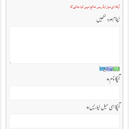
آپکا ای میل ایڈریس شائع نہیں کیا جائے گا
اپنا تبصرہ لکھیں
آپکا نام
*
آپکا ای میل ایڈریس
*