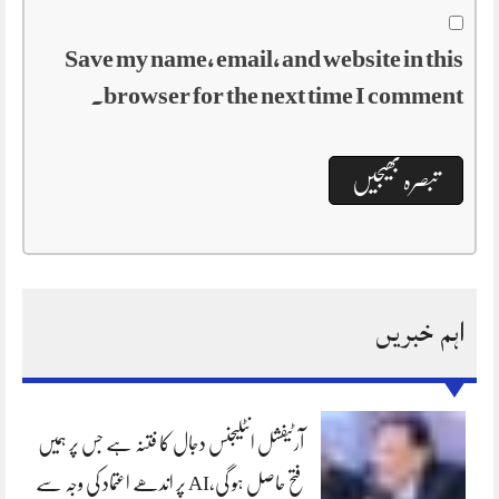
Save my name, email, and website in this
browser for the next time I comment.
اہم خبریں
آرٹیفشل انٹلیجنس دجال کا فتنہ ہے جس پر ہمیں
فتح حاصل ہو گی،AI پر اندھے اعتماد کی وجہ سے