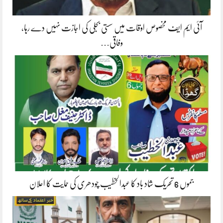
آئی ایم ایف مخصوص اوقات میں سستی بجلی کی اجازت نہیں دے رہا،
وفاقی…
جموں 6 تحریک شاد باد کا عبدالخطیب چودھری کی حمایت کا اعلان