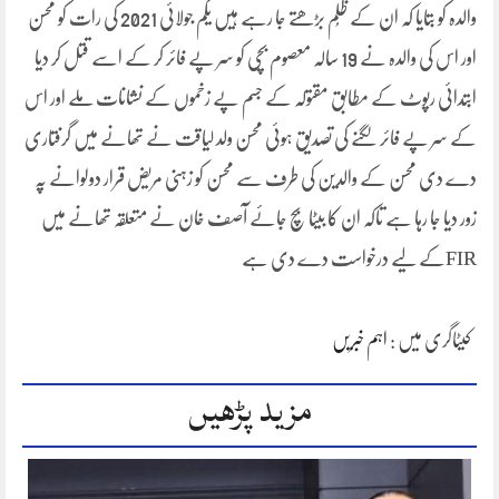
والدہ کو بتایا کہ ان کے ظُلم بڑھتے جا رہے ہیں یکم جولائی 2021 کی رات کو محسن
اور اس کی والدہ نے 19 سالہ معصوم بچی کو سر پے فائر کر کے اسے قتل کر دیا
ابتدائی رپوٹ کے مطابق مقتولہ کے جسم پے زخموں کے نشانات ملے اور اس
کے سر پے فائر لگنے کی تصدیق ہوئی محسن ولد لیاقت نے تھانے میں گرفتاری
دے دی محسن کے والدین کی طرف سے محسن کو زہنی مریض قرار دولوانے پہ
زور دیا جا رہا ہے تاکہ ان کا بیٹا بچ جائے آصف خان نے متعلقہ تھانے میں
FIRکے لیے درخواست دے دی ہے
کیٹاگری میں :
اہم خبریں
مزید پڑھیں