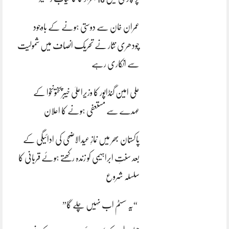
عمران خان سے دوستی ہونے کے باوجود
چودھری نثار نے تحریک انصاف میں شمولیت
سے انکاری رہے
علی امین گنڈاپور کا وزیراعلیٰ خیبرپختونخوا کے
عہدے سے مستعفی ہونے کا اعلان
پاکستان بھر میں نمازِ عیدالاضحی کی ادائیگی کے
بعد سنتِ ابراہیمی کو زندہ رکھتے ہوئے قربانی کا
سلسلہ شروع
“یہ سسٹم اب نہیں چلے گا”