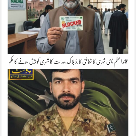
قائداعظم نامی شہری کا شناختی کارڈ بلاک،عدالت کا شہری کو پیش ہونے کا حکم