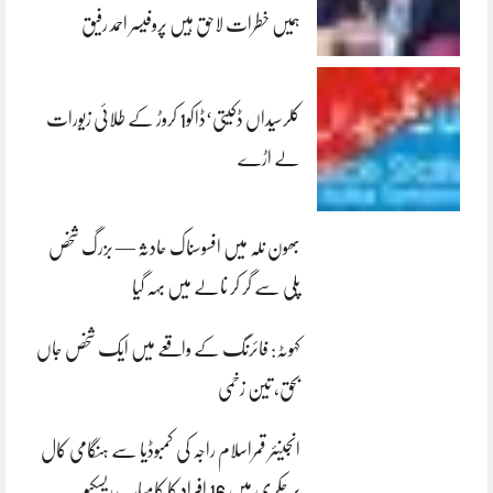
ہمیں خطرات لاحق ہیں پروفیسر احمد رفیق
کلرسیداں ڈکیتی‘ڈاکو1 کروڑ کے طلائی زیورات
لے اڑے
بھون نلہ میں افسوسناک حادثہ — بزرگ شخص
پلی سے گر کر نالے میں بہہ گیا
کہوٹہ: فائرنگ کے واقعے میں ایک شخص جاں
بحق، تین زخمی
انجینئر قمراسلام راجہ کی کمبوڈیا سے ہنگامی کال
پر چکری میں 16 افراد کا کامیاب ریسکیو