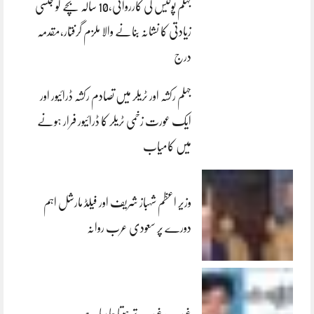
جہلم پولیس کی کارروائی،10 سالہ بچے کو جنسی
زیادتی کا نشانہ بنانے والا ملزم گرفتار،مقدمہ
درج
جہلم رکشہ اور ٹریلر میں تصادم رکشہ ڈرائیور اور
ایک عورت زخمی ٹریلر کا ڈرائیور فرار ہونے
میں کامیاب
وزیر اعظم شہباز شریف اور فیلڈ مارشل اہم
دورے پر سعودی عرب روانہ
غریب، غریب تر ہوتا جا رہا ہے