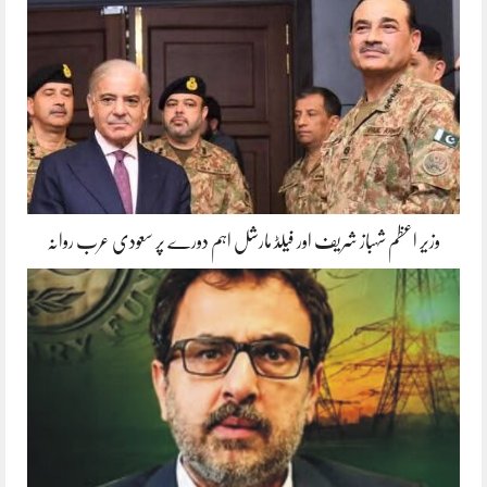
وزیر اعظم شہباز شریف اور فیلڈ مارشل اہم دورے پر سعودی عرب روانہ