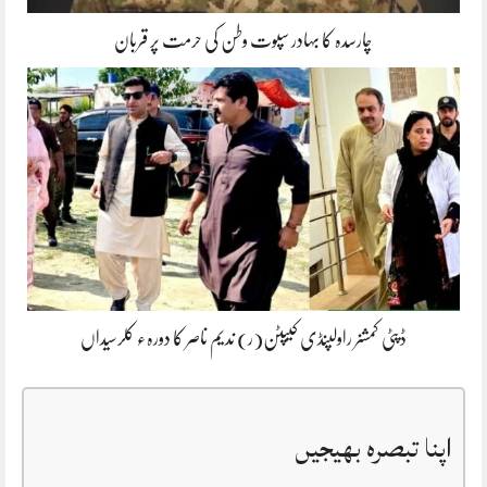
چارسدہ کا بہادر سپوت وطن کی حرمت پر قربان
ڈپٹی کمشنر راولپنڈی کیپٹن(ر) ندیم ناصر کا دورہء کلرسیداں
اپنا تبصرہ بھیجیں