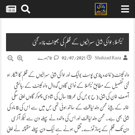
Skip
to
content
ٹیکسلا:حوا کی بیٹی سسرالیوں کے ظلم کی بھینٹ چڑھ گئی
02/07/2021
Shahzad Raza
0 تبصرے
واہ کینٹ(نمائندہ پنڈی پوسٹ)ایک اور حوا کی بیٹی سسرالیوں کے ظلم کا شکار ہو
گئی تفصیل کے مطابق ٹیکسلا کے نواحی گاوں گدوال واہ کینٹ کے رہائشی
آصف خان کی بیٹی ( ح) جس کی عمر 19 سال کی شادی چھوکر گاوں اپنی سگی
خالہ کے بیٹے محسن ولد لیاقت کے ساتھ ہوئی تھی جس میں سے اس کی 8 ماہ کی
بیٹی بھی ہے. محسن ولد لیاقت اور اس کی والدہ نے پہلے دن سے لیکر آخری
دن تک ظُلم کے پہاڑ توڑے۔قتل ہونے سے ایک دن پہلے مقتولہ نے اپنی