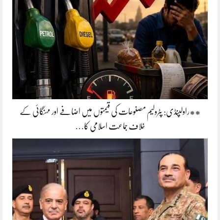
**راولپنڈی: پٹرولیم مصنوعات کی قیمتوں میں اضافے اور مہنگائی کے
خلاف جماعت اسلامی کا…