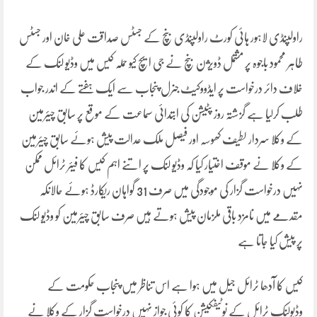
راولپنڈی لاہور ہائی کورٹ راولپنڈی بنچ کے جسٹس صداقت علی خان اور جسٹس
طاہر محمود باجوہ پر مشتمل ڈویژن بنچ نے جی ایچ کیو حملہ کیس میں وڈیو لنک کے
خلاف دائر درخواست پر ایڈووکیٹ جنرل پنجاب سے ایک ہفتے کے اندر جواب
طلب کرلیا ہے گزشتہ روز پٹیشن کی ابتدائی سماعت کے موقع پر سابق چیئرمین
کے وکلا سردار لطیف کھوسہ اور فیصل ملک عدالت پیش ہوئے سابق چیئرمین
کے وکلا نے موقف اختیار کیا کہ وڈیو لنک پر اتنے اہم کیس کا فیئر ٹرائل ممکن
نہیں درخواست گزار کی موجودگی میں صرف 31 گواہان ریکارڈ ہوئے حالانکہ
مقدمے میں نامزد باقی ملزمان پیش ہوتے ہیں صرف سابق چیئرمین کو وڈیو لنک
پر پیش کیا جاتا ہے
کیس کا آدھا ٹرائل جیل میں ہوا ہے اس تناظر میں پنجاب حکومت کے
وڈیولنک ٹرائل کے نوٹیفکیشن کا کوئی جواز نہیں درخواست گزار کے وکلا نے