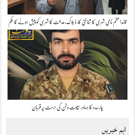
قائداعظم نامی شہری کا شناختی کارڈ بلاک،عدالت کا شہری کو پیش ہونے کا حکم
چارسدہ کا بہادر سپوت وطن کی حرمت پر قربان
اہم خبریں