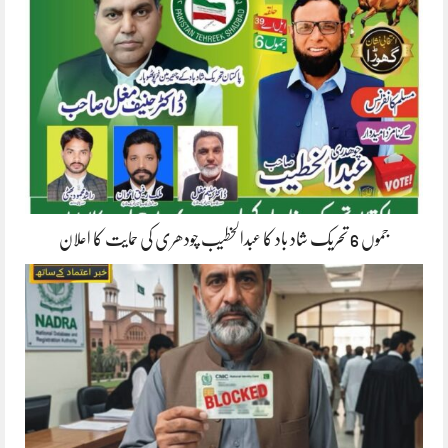
جموں 6 تحریک شاد باد کا عبدالخطیب چودھری کی حمایت کا اعلان