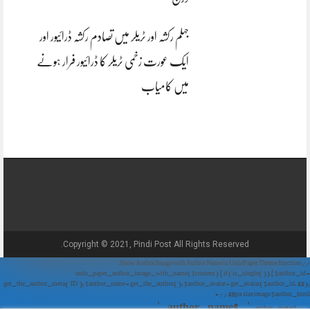
جہلم رکشہ اور ٹریلر میں تصادم رکشہ ڈرائیور اور
ایک عورت زخمی ٹریلر کا ڈرائیور فرار ہونے
میں کامیاب
Copyright © 2021, Pindi Post All Rights Reserved.
// Show Author Image with Author Name in UrduPaper Theme function
urdu_paper_author_image_with_name($content) { if (is_single()) { $author_id =
get_the_author_meta('ID'); $author_name = get_the_author(); $author_avatar = get_avatar($author_id, 48);
// 48px size image $author_html = '
' . $author_name . '
' . $author_avatar . '