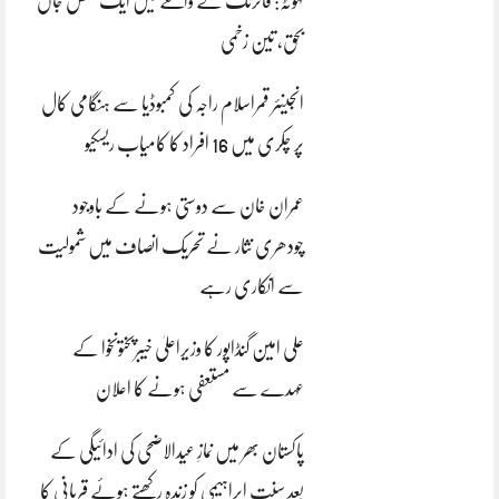
کہوٹہ: فائرنگ کے واقعے میں ایک شخص جاں
بحق، تین زخمی
انجینئر قمراسلام راجہ کی کمبوڈیا سے ہنگامی کال
پر چکری میں 16 افراد کا کامیاب ریسکیو
عمران خان سے دوستی ہونے کے باوجود
چودھری نثار نے تحریک انصاف میں شمولیت
سے انکاری رہے
علی امین گنڈاپور کا وزیراعلیٰ خیبرپختونخوا کے
عہدے سے مستعفی ہونے کا اعلان
پاکستان بھر میں نمازِ عیدالاضحی کی ادائیگی کے
بعد سنتِ ابراہیمی کو زندہ رکھتے ہوئے قربانی کا