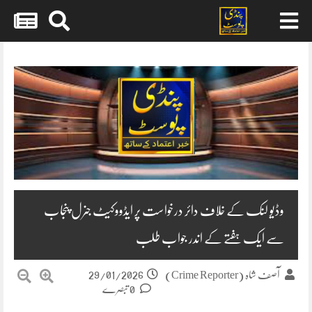
Skip
to
content
وڈیو لنک کے خلاف دائر درخواست پر ایڈووکیٹ جنرل پنجاب
سے ایک ہفتے کے اندر جواب طلب
29/01/2026
آصف شاہ (Crime Reporter)
0 تبصرے