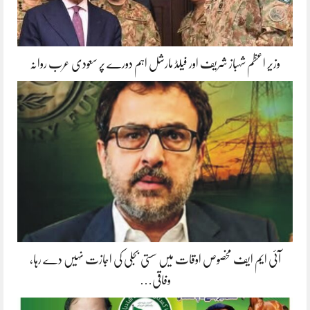
وزیر اعظم شہباز شریف اور فیلڈ مارشل اہم دورے پر سعودی عرب روانہ
آئی ایم ایف مخصوص اوقات میں سستی بجلی کی اجازت نہیں دے رہا،
وفاقی…