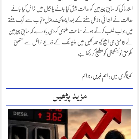
استدعا کی کہ سابق چیئرمین کو عدالت پیش کیا جائے یا جیل میں ٹرائل کیا جائے
عدالت نے ابتدائی دلائل سننے کے بعد ایڈووکیٹ جنرل پنجاب سے ایک ہفتے
میں جواب طلب کرتے ہوئے سماعت ملتوی کردی یاد رہے کہ سابق چیئرمین
نے 9 مئی جی ایچ کیو حملہ کیس میں وڈیو لنک کے ذریعے ٹرائل سے متعلق
حکومتی نوٹیفکیشن کو چیلینج کر رکھا ہے
کیٹاگری میں :
اہم خبریں
،
جرائم
مزید پڑھیں