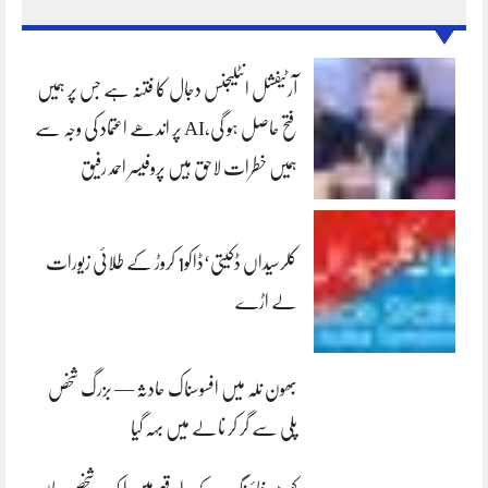
آرٹیفشل انٹلیجنس دجال کا فتنہ ہے جس پر ہمیں
فتح حاصل ہو گی،AI پر اندھے اعتماد کی وجہ سے
ہمیں خطرات لاحق ہیں پروفیسر احمد رفیق
کلرسیداں ڈکیتی‘ڈاکو1 کروڑ کے طلائی زیورات
لے اڑے
بھون نلہ میں افسوسناک حادثہ — بزرگ شخص
پلی سے گر کر نالے میں بہہ گیا