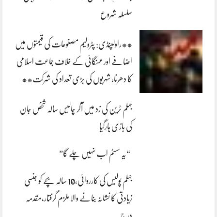
سلسلہ شروع
**راولپنڈی: پٹرولیم مصنوعات کی قیمتوں میں
اضافے اور مہنگائی کے خلاف جماعت اسلامی
کا دھرنا، شہریوں کی بڑی تعداد کی شرکت**
جہلم ٹرین کی زد میں آکر چالیس سالہ شخص جان
کی بازی ہارگیا
“یہ سسٹم اب نہیں چلے گا”
جہلم پولیس کی کارروائی،10 سالہ بچے کو جنسی
زیادتی کا نشانہ بنانے والا ملزم گرفتار،مقدمہ
درج