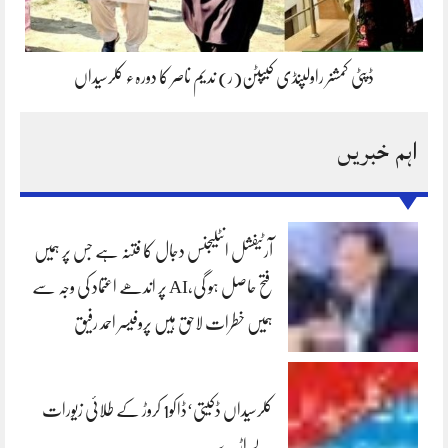
ڈپٹی کمشنر راولپنڈی کیپٹن(ر) ندیم ناصر کا دورہء کلرسیداں
اہم خبریں
آرٹیفشل انٹلیجنس دجال کا فتنہ ہے جس پر ہمیں
فتح حاصل ہو گی،AI پر اندھے اعتماد کی وجہ سے
ہمیں خطرات لاحق ہیں پروفیسر احمد رفیق
کلرسیداں ڈکیتی‘ڈاکو1 کروڑ کے طلائی زیورات
لے اڑے