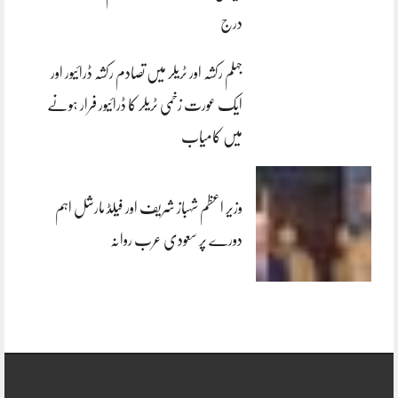
درج
جہلم رکشہ اور ٹریلر میں تصادم رکشہ ڈرائیور اور
ایک عورت زخمی ٹریلر کا ڈرائیور فرار ہونے
میں کامیاب
وزیر اعظم شہباز شریف اور فیلڈ مارشل اہم
دورے پر سعودی عرب روانہ