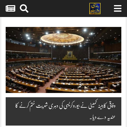
Skip
to
content
وفاقی کابینہ کمیٹی نے بیورو کریسی کی دہری شہریت ختم کرنے کا
عندیہ دے دیا.