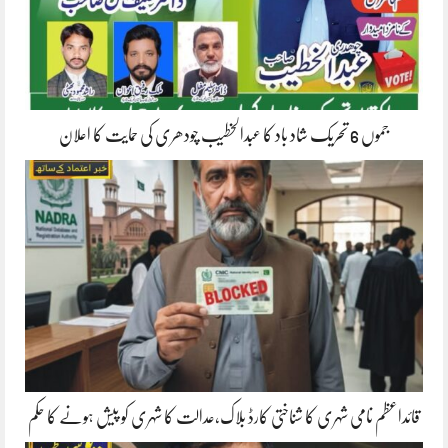
جموں 6 تحریک شاد باد کا عبدالخطیب چودھری کی حمایت کا اعلان
قائداعظم نامی شہری کا شناختی کارڈ بلاک،عدالت کا شہری کو پیش ہونے کا حکم