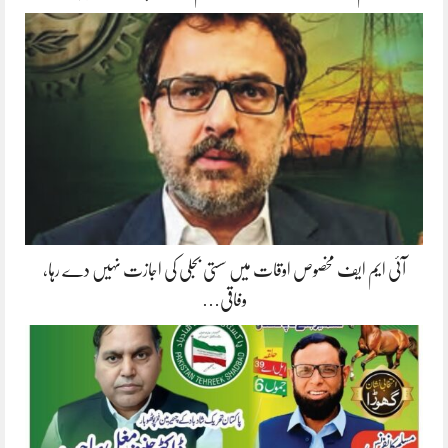
آئی ایم ایف مخصوص اوقات میں سستی بجلی کی اجازت نہیں دے رہا،
وفاقی…