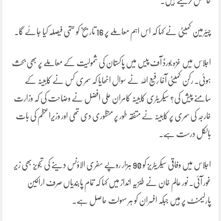
حاصل کرلیتے ہیں۔
چیئرمین کمیٹی نے کہا کہ اس اہم معاملے پر 16 تاریخ کو حتمی فیصلہ کیا جائے گا۔
اجلاس میں غزہ بورڈ آف پیس میں پاکستان کی شمولیت کے معاملے پر بھی بحث
ہوئی۔ رکن کمیٹی آغا رفیع اللہ نے سوال اٹھایا کہ سمری کس نے کابینہ کے
سامنے پیش کی؟ سیکریٹری کابینہ کامران علی افضل نے وضاحت کی کہ وزارت
خارجہ کی سمری پر کابینہ نے متفقہ طور پر منظوری دی تھی اور وزیراعظم کی بات
بالکل درست ہے۔
اجلاس میں وفاقی سیکریٹریز کو 90 ہزار روپے سفری الاؤنس دینے کی تجویز بھی زیر
غور آئی۔ نور عالم خان نے طنزیہ انداز میں کہا کہ تمام پابندیاں صرف اراکین
پارلیمنٹ پر ہیں جبکہ افسران کو ہر سہولت حاصل ہے۔