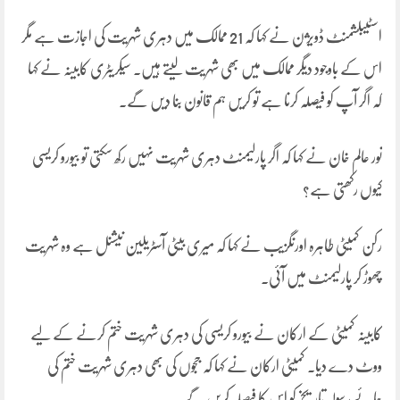
اسٹیبلشمنٹ ڈویژن نے کہا کہ 21 ممالک میں دہری شہریت کی اجازت ہے مگر
اس کے باوجود دیگر ممالک میں بھی شہریت لیتے ہیں۔ سیکریٹری کابینہ نے کہا
کہ اگر آپ کو فیصلہ کرنا ہے تو کریں ہم قانون بنا دیں گے۔
نور عالم خان نے کہا کہ اگر پارلیمنٹ دہری شہریت نہیں رکھ سکتی تو بیورو کریسی
کیوں رکھتی ہے؟
رکن کمیٹی طاہرہ اورنگزیب نے کہا کہ میری بیٹی آسٹریلین نیشنل ہے وہ شہریت
چھوڑ کر پارلیمنٹ میں آئی۔
کابینہ کمیٹی کے ارکان نے بیورو کریسی کی دہری شہریت ختم کرنے کے لیے
ووٹ دے دیا۔ کمیٹی ارکان نے کہا کہ ججوں کی بھی دہری شہریت ختم کی
جائے، سولہ تاریخ کو اس کا فیصلہ کریں گے۔