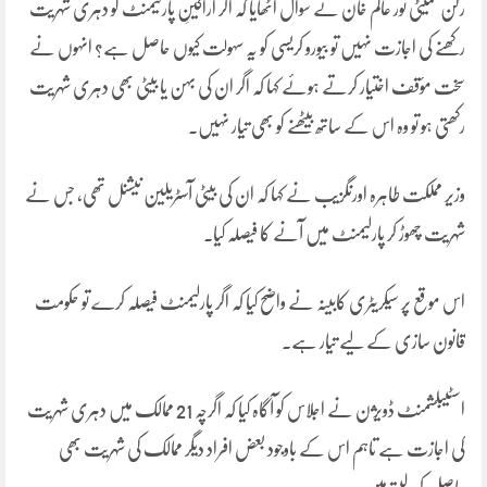
رکن کمیٹی نور عالم خان نے سوال اٹھایا کہ اگر اراکینِ پارلیمنٹ کو دہری شہریت
رکھنے کی اجازت نہیں تو بیورو کریسی کو یہ سہولت کیوں حاصل ہے؟ انہوں نے
سخت مؤقف اختیار کرتے ہوئے کہا کہ اگر ان کی بہن یا بیٹی بھی دہری شہریت
رکھتی ہو تو وہ اس کے ساتھ بیٹھنے کو بھی تیار نہیں۔
وزیر مملکت طاہرہ اورنگزیب نے کہا کہ ان کی بیٹی آسٹریلین نیشنل تھی، جس نے
شہریت چھوڑ کر پارلیمنٹ میں آنے کا فیصلہ کیا۔
اس موقع پر سیکریٹری کابینہ نے واضح کیا کہ اگر پارلیمنٹ فیصلہ کرے تو حکومت
قانون سازی کے لیے تیار ہے۔
اسٹیبلشمنٹ ڈویژن نے اجلاس کو آگاہ کیا کہ اگرچہ 21 ممالک میں دہری شہریت
کی اجازت ہے تاہم اس کے باوجود بعض افراد دیگر ممالک کی شہریت بھی