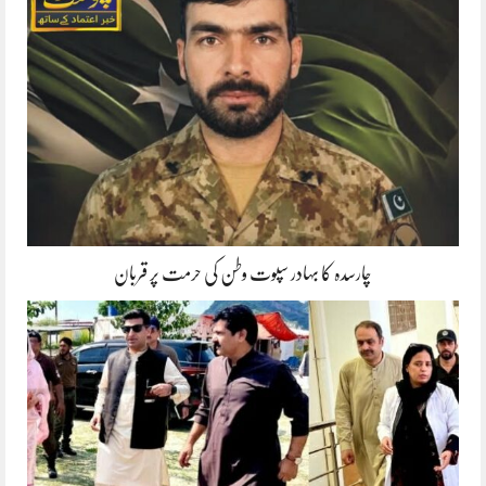
چارسدہ کا بہادر سپوت وطن کی حرمت پر قربان