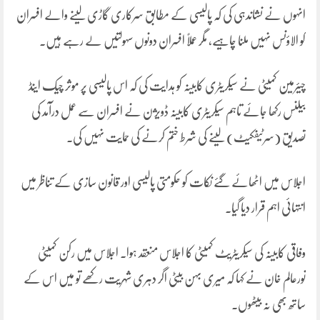
انہوں نے نشاندہی کی کہ پالیسی کے مطابق سرکاری گاڑی لینے والے افسران
کو الاؤنس نہیں ملنا چاہیے، مگر عملاً افسران دونوں سہولتیں لے رہے ہیں۔
چیئرمین کمیٹی نے سیکریٹری کابینہ کو ہدایت کی کہ اس پالیسی پر موثر چیک اینڈ
بیلنس رکھا جائے تاہم سیکریٹری کابینہ ڈویژن نے افسران سے عمل درآمد کی
تصدیق (سرٹیفکیٹ) لینے کی شرط ختم کرنے کی حمایت نہیں کی۔
اجلاس میں اٹھائے گئے نکات کو حکومتی پالیسی اور قانون سازی کے تناظر میں
انتہائی اہم قرار دیا گیا۔
وفاقی کابینہ کی سیکریٹریٹ کمیٹی کا اجلاس منعقد ہوا۔ اجلاس میں رکن کمیٹی
نورعالم خان نے کہا کہ میری بہن بیٹی اگر دہری شہریت رکھے تو میں اس کے
ساتھ بھی نہ بیٹھوں۔