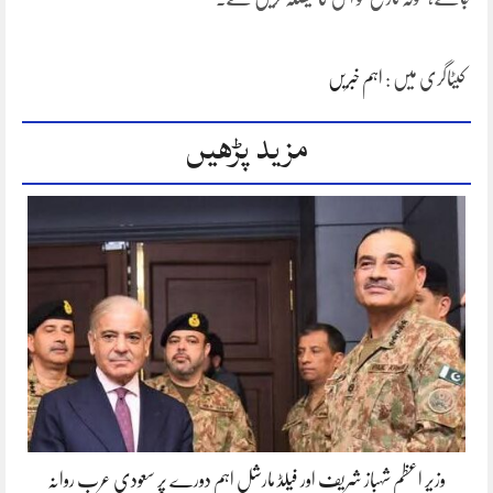
کیٹاگری میں :
اہم خبریں
مزید پڑھیں
وزیر اعظم شہباز شریف اور فیلڈ مارشل اہم دورے پر سعودی عرب روانہ