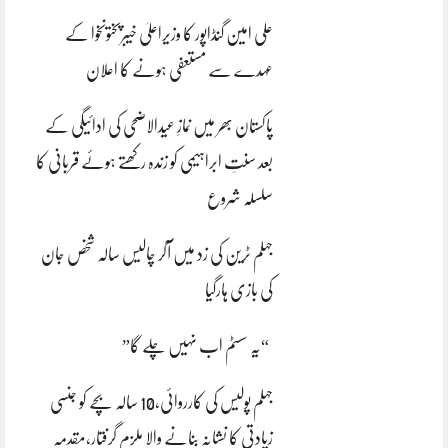
علی امین گنڈاپور کا وزیراعلیٰ خیبرپختونخوا کے
عہدے سے مستعفی ہونے کا اعلان
پاکستان بھر میں نمازِ عیدالاضحی کی ادائیگی کے
بعد سنتِ ابراہیمی کو زندہ رکھتے ہوئے قربانی کا
سلسلہ شروع
جہلم ٹرین کی زد میں آکر چالیس سالہ شخص جان
کی بازی ہارگیا
“یہ سسٹم اب نہیں چلے گا”
جہلم پولیس کی کارروائی،10 سالہ بچے کو جنسی
زیادتی کا نشانہ بنانے والا ملزم گرفتار،مقدمہ