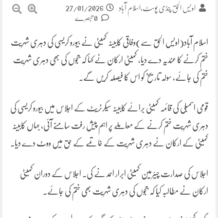
27/01/2026
اویس الحق پنڈی پوسٹ،اسلام آباد
0 تبصرے
اسلام آباد(اویس الحق سے)وفاقی کابینہ کمیٹی نے بیورو کریسی کی دہری شہریت
ختم کرنے کا عندیہ دے دیا، کمیٹی ارکان نے کہا کہ ججوں کی بھی دہری شہریت
ختم کی جائے، سولہ تاریخ کو اس کا فیصلہ کریں گے۔
قومی اسمبلی کی قائمہ کمیٹی برائے کابینہ سیکرٹریٹ کے اجلاس میں بیورو کریسی کی
دہری شہریت ختم کرنے کے معاملے پر اہم پیش رفت سامنے آئی، جہاں کابینہ
کمیٹی کے ارکان نے دہری شہریت کے خاتمے کے حق میں ووٹ دے دیا۔
اجلاس کی صدارت چیئرمین کمیٹی ابرار احمد نے کی۔ اجلاس کے دوران کمیٹی
ارکان نے مطالبہ کیا کہ ججوں کی دہری شہریت بھی ختم کی جائے۔