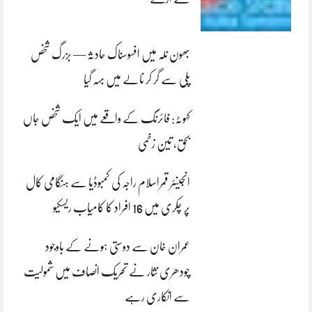
بھون نلہ میں افسوسناک حادثہ — بزرگ شخص
پلی سے گر کر نالے میں بہہ گیا
کہوٹہ: فائرنگ کے واقعے میں ایک شخص جاں
بحق، تین زخمی
انجینئر قمراسلام راجہ کی کمبوڈیا سے ہنگامی کال
پر چکری میں 16 افراد کا کامیاب ریسکیو
عمران خان سے دوستی ہونے کے باوجود
چودھری نثار نے تحریک انصاف میں شمولیت
سے انکاری رہے