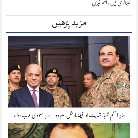
کیٹاگری میں :
اہم خبریں
مزید پڑھیں
وزیر اعظم شہباز شریف اور فیلڈ مارشل اہم دورے پر سعودی عرب روانہ