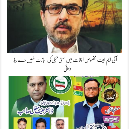
آئی ایم ایف مخصوص اوقات میں سستی بجلی کی اجازت نہیں دے رہا،
وفاقی…