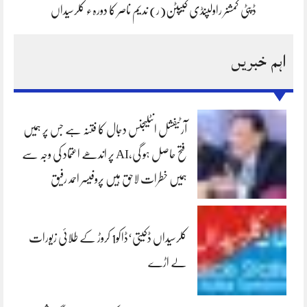
ڈپٹی کمشنر راولپنڈی کیپٹن(ر) ندیم ناصر کا دورہء کلرسیداں
اہم خبریں
آرٹیفشل انٹلیجنس دجال کا فتنہ ہے جس پر ہمیں
فتح حاصل ہو گی،AI پر اندھے اعتماد کی وجہ سے
ہمیں خطرات لاحق ہیں پروفیسر احمد رفیق
کلرسیداں ڈکیتی‘ڈاکو1 کروڑ کے طلائی زیورات
لے اڑے