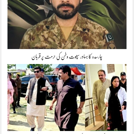
چارسدہ کا بہادر سپوت وطن کی حرمت پر قربان