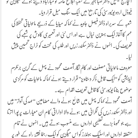
انچارج کیمپس ڈاکٹر صبا بشیر نے شعبۂ ابلاغِ عامہ کو مبارکباد دیتے ہوئے میگزین کو
فیوڈل اردو یونیورسٹی کی تاریخ میں ایک سنگِ میل قرار دیا۔
شعبہ کے سربراہ ڈاکٹر فیصل جاوید نے کہا کہ میڈیا کے ذریعے ماحولیاتی تحفظ کی
مہم کا آغاز ایک بہترین خیال ہے اور اس نئی اور تعمیری کاوش پر شعبے کی
تعریف کی۔ انہوں نے ڈاکٹر سکندر زریں اور طلبہ کی محنت کو خراجِ تحسین پیش
کیا۔
معروف ماحولیاتی مصنف اور کالم نگار آصف محمود نے پہل کے گرین جرنلزم
ایڈیشن کو “ایک قابلِ ذکر دستاویز” قرار دیتے ہوئے کہا کہ ماحولیات کو مرکزی
موضوع بنانا یونیورسٹی کا قابلِ تعریف اقدام ہے۔
آصف محمود نے کہا کہ پہل میں شائع ہونے والے مضامین “عہد کی آواز” ہیں
اور ڈاکٹر سکندر زریں کی نگرانی میں ہونے والا اداراتی کام ان معیارات پر پورا اترتا
ہے جو عموماً بڑے تعلیمی اداروں سے منسوب ہوتے ہیں۔ انہوں نے تمام
متعلقہ اداروں اور اسٹیک ہولڈرز کو اس میگزین کو ایک رہنما نقشۂ راہ کے طور پر