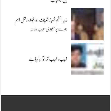
وزیر اعظم شہباز شریف اور فیلڈ مارشل اہم
دورے پر سعودی عرب روانہ
غریب، غریب تر ہوتا جا رہا ہے