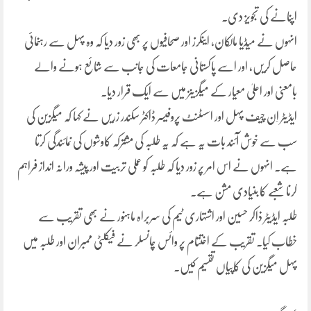
اپنانے کی تجویز دی۔
انہوں نے میڈیا مالکان، اینکرز اور صحافیوں پر بھی زور دیا کہ وہ پہل سے رہنمائی
حاصل کریں، اور اسے پاکستانی جامعات کی جانب سے شائع ہونے والے
بامعنی اور اعلیٰ معیار کے میگزینز میں سے ایک قرار دیا۔
ایڈیٹر اِن چیف پہل اور اسسٹنٹ پروفیسر ڈاکٹر سکندر زریں نے کہا کہ میگزین کی
سب سے خوش آئند بات یہ ہے کہ یہ طلبہ کی مشترکہ کاوشوں کی نمائندگی کرتا
ہے۔ انہوں نے اس امر پر زور دیا کہ طلبہ کو عملی تربیت اور پیشہ ورانہ انداز فراہم
کرنا شعبے کا بنیادی مشن ہے۔
طلبہ ایڈیٹر ذاکر حسین اور اشتہاری ٹیم کی سربراہ ماہنور نے بھی تقریب سے
خطاب کیا۔ تقریب کے اختتام پر وائس چانسلر نے فیکلٹی ممبران اور طلبہ میں
پہل میگزین کی کاپیاں تقسیم کیں۔