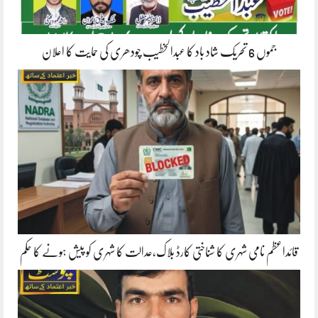
جموں 6 تحریک شاد باد کا عبدالخطیب چودھری کی حمایت کا اعلان
قائداعظم نامی شہری کا شناختی کارڈ بلاک،عدالت کا شہری کو پیش ہونے کا حکم