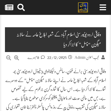
Skip
to
content
وفاقی اردو یونیورسٹی اسلام آباد کے شعبہ ابلاغ عامہ نے سالانہ
میگزین “پہل” کا اجرا کر دیا
22/12/2025
عجب اعوان Admin
0 تبصرے
وفاقی اردو یونیورسٹی برائے فنون، سائنس و ٹیکنالوجی (فیوڈل اردو یونیورسٹی)،
اسلام آباد کے شعبۂ ابلاغِ عامہ نے اپنے سالانہ میگزین “پہل” کے دوسرے
شمارے کا اجرا کر دیا ہے۔ اس سال کا شمارہ گرین جرنلزم کے لیے مخصوص
ہے، جس میں عالمی حدت اور ماحولیاتی چیلنجز کو مرکزی موضوع بنایا گیا ہے۔
سالانہ میگزین کی تقریبِ رونمائی پیر کے روز وائس چانسلر ڈاکٹر زبٹا خان شنواری کی