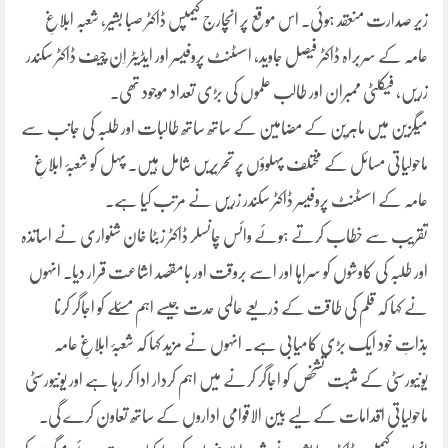
زیرِ صدارت منعقد ہوئی۔ اس موقع پر انچارج کیمپس ڈاکٹر صبا بشیر، شعبہ ابلاغِ
عامہ کے سربراہ ڈاکٹر فیصل جاوید، اسسٹنٹ پروفیسر اور ایڈیٹر اِن چیف ڈاکٹر سکندر
زریں، فیکلٹی ممبران اور طالب علموں کی بڑی تعداد موجود تھی۔
میگزین میں ماہرین کے مضامین کے ساتھ ساتھ طالبات اور طلبہ کی جانب سے
ماحولیاتی مسائل کے مختلف پہلوؤں پر تحریریں شامل ہیں۔ پہل کو شعبۂ ابلاغِ
عامہ کے اسسٹنٹ پروفیسر ڈاکٹر سکندر زریں نے مرتب کیا ہے۔
تقریب سے خطاب کرتے ہوئے وائس چانسلر ڈاکٹر زبٹا خان شنواری نے اساتذہ
اور طلبہ کی کاوشوں کو سراہا اور اسے بروقت اور بامقصد اشاعت قرار دیا۔ انہوں
نے کہا کہ قلم کی طاقت کے ذریعے عالمی حدت جیسے اہم مسئلے کو اجاگر کرنا
بذاتِ خود ایک بڑی کامیابی ہے۔ انہوں نے مزید کہا کہ شعبۂ ابلاغِ عامہ
یونیورسٹی کے مثبت تشخص کو اجاگر کرنے میں اہم کردار ادا کر رہا ہے اور یونیورسٹی
ماحولیاتی اقدامات کے لیے بین الاقوامی اداروں کے ساتھ تعاون کرے گی۔