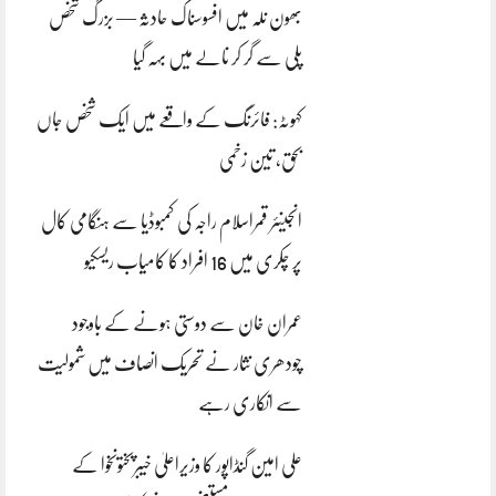
بھون نلہ میں افسوسناک حادثہ — بزرگ شخص
پلی سے گر کر نالے میں بہہ گیا
کہوٹہ: فائرنگ کے واقعے میں ایک شخص جاں
بحق، تین زخمی
انجینئر قمراسلام راجہ کی کمبوڈیا سے ہنگامی کال
پر چکری میں 16 افراد کا کامیاب ریسکیو
عمران خان سے دوستی ہونے کے باوجود
چودھری نثار نے تحریک انصاف میں شمولیت
سے انکاری رہے
علی امین گنڈاپور کا وزیراعلیٰ خیبرپختونخوا کے