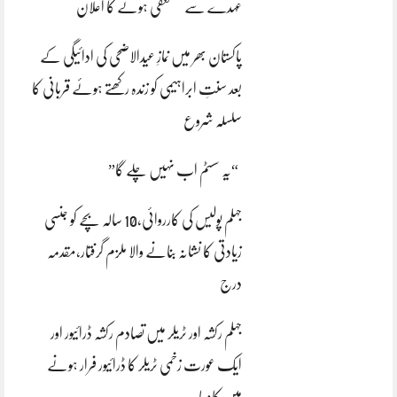
عہدے سے مستعفی ہونے کا اعلان
پاکستان بھر میں نمازِ عیدالاضحی کی ادائیگی کے
بعد سنتِ ابراہیمی کو زندہ رکھتے ہوئے قربانی کا
سلسلہ شروع
“یہ سسٹم اب نہیں چلے گا”
جہلم پولیس کی کارروائی،10 سالہ بچے کو جنسی
زیادتی کا نشانہ بنانے والا ملزم گرفتار،مقدمہ
درج
جہلم رکشہ اور ٹریلر میں تصادم رکشہ ڈرائیور اور
ایک عورت زخمی ٹریلر کا ڈرائیور فرار ہونے
میں کامیاب