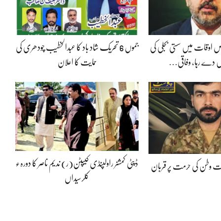
 اوقات میں سستی بجلی کی
جموں 6 تحریک شاد باد کا عبدالخطیب چودھری کی
 دے رہا، وفاقی…
حمایت کا اعلان
ڈپٹی کمشنر راولپنڈی کیپٹن(ر) ندیم ناصر کا دورہء
پوت وطن کی حرمت پر قربان
کلرسیداں