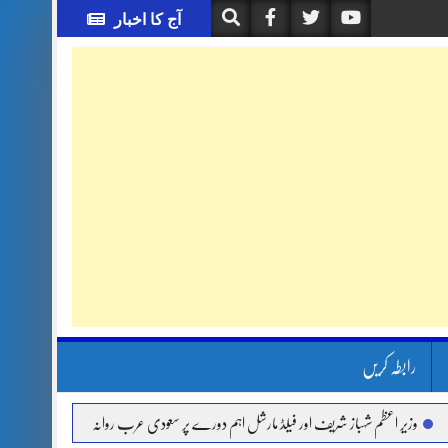
آج کا اخبار
رابطہ کریں
اعظم شہباز شریف اور فیلڈ مارشل اہم دورے پر سعودی عرب روانہ
آئی ایم ایف مخصوص او