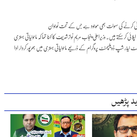
ئی کرنے کی سہولت بھی موجود ہے جس کے تحت نوجوان
epd.punjab.gov.pk/c پر 29 مارچ تک اپلائی کر سکتے ہیں۔ وزیراعلیٰ پنجاب مریم نوازشریف کا کہنا تھا کہ ماحولیاتی بہتری
ٹ لیڈر شپ ڈویلپمنٹ پروگرام کے ذریعے ماحولیاتی بہتری میں بھرپور کردار ادا
د پڑھیں