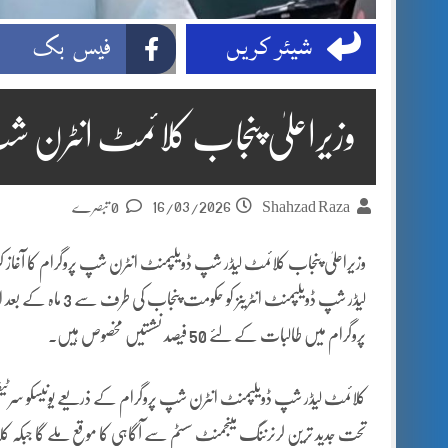
شیئر کریں
فیس بک
وزیراعلیٰ پنجاب کلائمٹ انٹرن شپ 
16/03/2026
Shahzad Raza
0 تبصرے
لیڈر شپ ڈویلپمنٹ ا
پروگرام میں طالبات کے لئے 50 فیصد نشستیں مخصوص ہیں۔
کلائمٹ لیڈر شپ ڈویلپمنٹ انٹرن شپ پروگرام کے ذریعے یونیسکو سرٹیف
تحت جدید ترین لرنرننگ مینجمنٹ سسٹم سے آگاہی کا موقع ملے گا جبکہ کلائمٹ