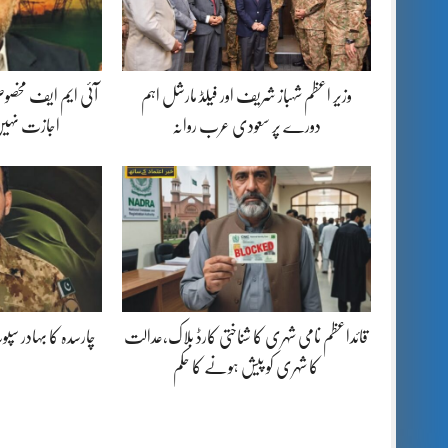
وزیر اعظم شہباز شریف اور فیلڈ مارشل اہم
آئی ایم ایف مخصوص
دورے پر سعودی عرب روانہ
اجازت نہیں
قائداعظم نامی شہری کا شناختی کارڈ بلاک،عدالت
چارسدہ کا بہادر س
کا شہری کو پیش ہونے کا حکم