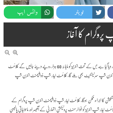
ٹویٹر
واٹس ایپ
پروگرام کا آغاز
وزیراعلیٰ پنجاب کلائمٹ لیڈر شپ ڈویلپمنٹ انٹرن شپ پروگرام کا آغاز کر دیا گیا ہے جس کے تحت انٹرنیز کو ماہانہ 60 ہزار روپے دیئے جائیں گے کلائمٹ
نٹرینز کو حکومت پنجاب کی طرف سے 3 ماہ کے بعد انٹرن شپ سرٹیفکیٹ بھی ملے گا، کلائمٹ لیڈر شپ ڈویلپمنٹ انٹرن شپ
کیشن کا اجراء ممکن ہوگا، کلائمٹ لیڈر شپ ڈویلپمنٹ انٹرن شپ پروگرام کے
 لیڈر شپ انٹرنیز کو انوائر منٹ پروٹیکشن اتھارٹی کے آفیسر اور ماحولیاتی پالیسی