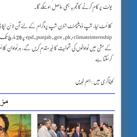
یونٹ پر کام کرنے کاتجربہ بھی حاصل ہوسکے گا۔
کلائمٹ لیڈر شپ ڈویلپمنٹ انٹرن شپ پروگرام کے لئے آن لائن اپلا
limateinternship
کے مشن میں نوجوانوں کی شمولیت کا خیر مقدم کریں گے، ہر نوجوان کلائم
کرسکتا ہے
کیٹاگری میں :
اہم خبریں
مزی