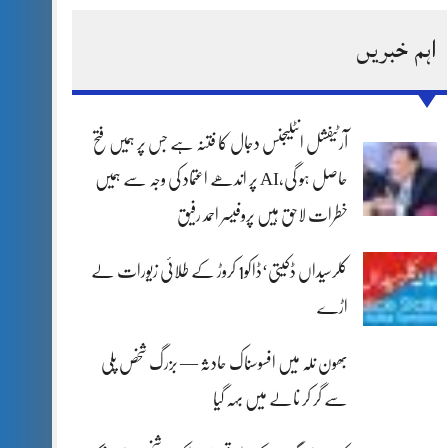
اہم خبریں
آرٹیفشل انٹلیجنس دجال کا فتنہ ہے جس پر ہمیں فتح
حاصل ہو گی،AI پر اندھے اعتماد کی وجہ سے ہمیں
خطرات لاحق ہیں پروفیسر احمد رفیق
کلرسیداں ڈکیتی‘ڈاکو1 کروڑ کے طلائی زیورات لے
اڑے
بھون نلہ میں افسوسناک حادثہ — بزرگ شخص پلی
سے گر کر نالے میں بہہ گیا