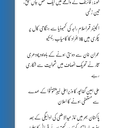
کہوٹہ: فائرنگ کے واقعے میں ایک شخص جاں بحق،
تین زخمی
انجینئر قمراسلام راجہ کی کمبوڈیا سے ہنگامی کال پر
چکری میں 16 افراد کا کامیاب ریسکیو
عمران خان سے دوستی ہونے کے باوجود چودھری
نثار نے تحریک انصاف میں شمولیت سے انکاری
رہے
علی امین گنڈاپور کا وزیراعلیٰ خیبرپختونخوا کے عہدے
سے مستعفی ہونے کا اعلان
پاکستان بھر میں نمازِ عیدالاضحی کی ادائیگی کے بعد
سنتِ ابراہیمی کو زندہ رکھتے ہوئے قربانی کا سلسلہ