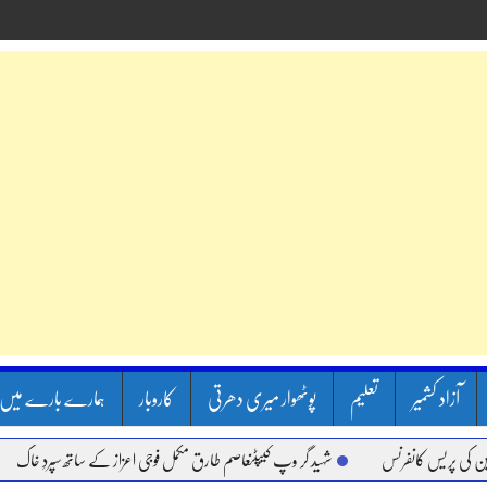
آزاد کشمیر
تعلیم
پوٹھوار میری دھرتی
کاروبار
ہمارے بارے میں
کانفرنس
شہید گر وپ کیپٹنعاصم طارق مکمل فوجی اعزاز کے ساتھ سپردِ خاک
وزیر 