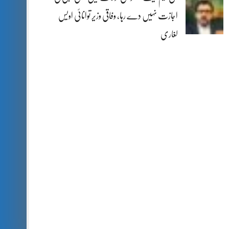
اجازت نہیں دے رہا، وفاقی وزیر توانائی اویس
لغاری