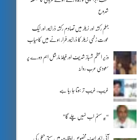
شروع
جہلم رکشہ اور ٹریلر میں تصادم رکشہ ڈرائیور اور ایک
عورت زخمی ٹریلر کا ڈرائیور فرار ہونے میں کامیاب
وزیر اعظم شہباز شریف اور فیلڈ مارشل اہم دورے پر
سعودی عرب روانہ
غریب، غریب تر ہوتا جا رہا ہے
“یہ سسٹم اب نہیں چلے گا”
آئی ایم ایف مخصوص اوقات میں سستی بجلی کی