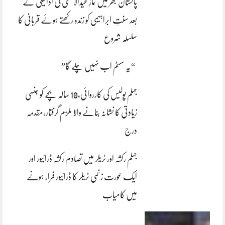
پاکستان بھر میں نمازِ عیدالاضحی کی ادائیگی کے
بعد سنتِ ابراہیمی کو زندہ رکھتے ہوئے قربانی کا
سلسلہ شروع
“یہ سسٹم اب نہیں چلے گا”
جہلم پولیس کی کارروائی،10 سالہ بچے کو جنسی
زیادتی کا نشانہ بنانے والا ملزم گرفتار،مقدمہ
درج
جہلم رکشہ اور ٹریلر میں تصادم رکشہ ڈرائیور اور
ایک عورت زخمی ٹریلر کا ڈرائیور فرار ہونے
میں کامیاب