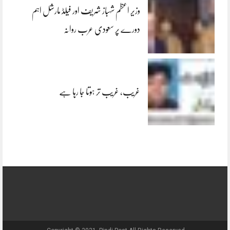
وزیر اعظم شہباز شریف اور فیلڈ مارشل اہم
دورے پر سعودی عرب روانہ
غریب، غریب تر ہوتا جا رہا ہے