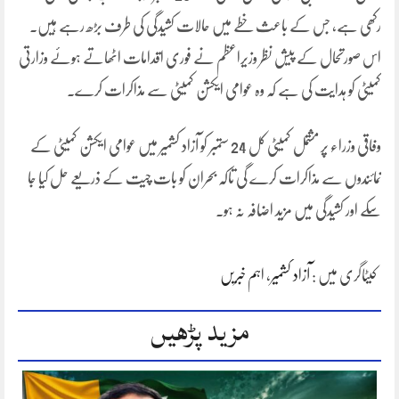
رکھی ہے، جس کے باعث خطے میں حالات کشیدگی کی طرف بڑھ رہے ہیں۔
اس صورتحال کے پیش نظر وزیراعظم نے فوری اقدامات اٹھاتے ہوئے وزارتی
کمیٹی کو ہدایت کی ہے کہ وہ عوامی ایکشن کمیٹی سے مذاکرات کرے۔
وفاقی وزراء پر مشتمل کمیٹی کل 24 ستمبر کو آزاد کشمیر میں عوامی ایکشن کمیٹی کے
نمائندوں سے مذاکرات کرے گی تاکہ بحران کو بات چیت کے ذریعے حل کیا جا
سکے اور کشیدگی میں مزید اضافہ نہ ہو۔
کیٹاگری میں :
آزاد کشمیر
،
اہم خبریں
مزید پڑھیں