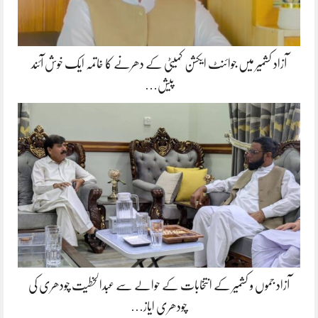
آزاد کشمیر میں جوائنٹ ایکشن کمیٹی کے دھرنے کا خاتمہ ایک خوش آئند
پیش…
آزاد جموں و کشمیر کے انتخابات کے حوالے سے عبدالخطیت چودھری کی
چودھری ایاز…