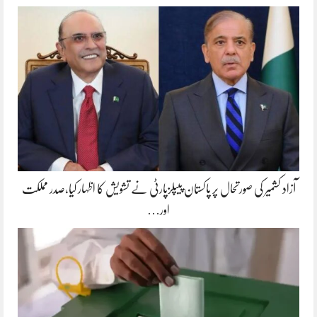
آزاد کشمیر کی صورتحال پر پاکستان پیپلزپارٹی نے تشویش کا اظہار کیا،صدر مملکت
اور…