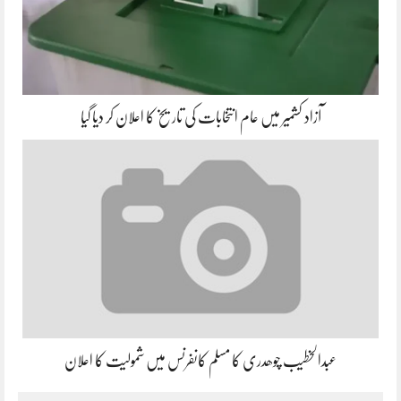
آزاد کشمیر میں عام انتخابات کی تاریخ کا اعلان کر دیا گیا
عبدالخطیب چوھدری کا مسلم کانفرنس میں شمولیت کا اعلان