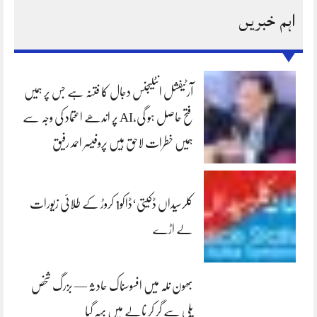
اہم خبریں
آرٹیفشل انٹلیجنس دجال کا فتنہ ہے جس پر ہمیں
فتح حاصل ہو گی،AI پر اندھے اعتماد کی وجہ سے
ہمیں خطرات لاحق ہیں پروفیسر احمد رفیق
کلرسیداں ڈکیتی‘ڈاکو1 کروڑ کے طلائی زیورات
لے اڑے
بھون نلہ میں افسوسناک حادثہ — بزرگ شخص
پلی سے گر کر نالے میں بہہ گیا