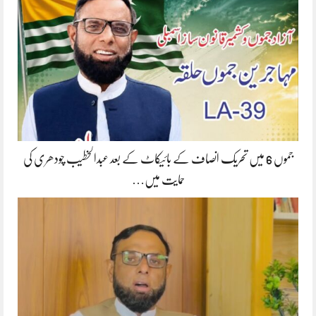
جموں 6 میں تحریک انصاف کے بائیکاٹ کے بعد عبدالخطیب چودھری کی
حمایت میں…