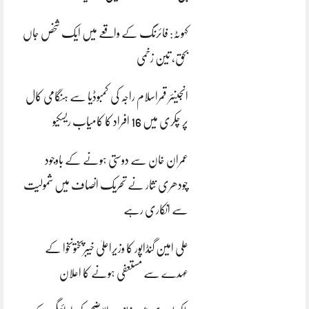
کہوٹہ: فائرنگ کے واقعے میں ایک شخص جاں
بحق، تین زخمی
انجینئر قمراسلام راجہ کی کمبوڈیا سے ہنگامی کال
پر چکری میں 16 افراد کا کامیاب ریسکیو
عمران خان سے دوستی ہونے کے باوجود
چودھری نثار نے تحریک انصاف میں شمولیت
سے انکاری رہے
علی امین گنڈاپور کا وزیراعلیٰ خیبرپختونخوا کے
عہدے سے مستعفی ہونے کا اعلان