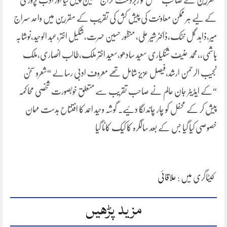
مقررین نے صاحب محفل کو زبردست خراج تحسین پیش کیا اور ادب پروری
کے لیے ہر ممکن معاونت کی پیش کش کی تقریب کے مقررین میں واحد سراج
میر،ذاہد گل خٹک،ڈاکٹر شیر علی، منظور حسین حسرت،شکیل اختر،عبد الوحید،نوشابہ
ہاشمی،،محمد حنیف شنکیاری سعید سادھو،سعید اختر ملک،طالب انصاری،ملک
نجیب الرحمن ارشد،فیصل عزیز شامل تھے معروف ادبی رسالے “شعرو سخن
“کے ایڈیٹر جان عالم نے صاحب تقریب سے متعلق خوبصورت شخصی محاکمہ
پیش کر کے محفل کو چار چاند لگا دئیے۔ گوشہ وحید احمد کا افتتاح بدست مہمان
خصوصی کیا گیا جس کے بعد سالگرہ کا کیک کاٹا گیا
کیٹاگری میں :
علاقائی
مزید پڑھیں