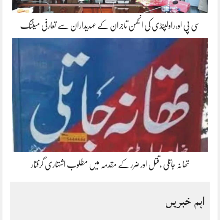
سی پی او،راولپنڈی کی انجمن تاجران کے عہدیداران سے تعارفی میٹنگ
تھانہ جاتلی ،قتل اور ضرر کے مقدمہ میں مطلوب اشتہاری گرفتار
اہم خبریں