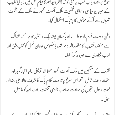
موقع پر نادرونایاب کتب پر مبنی گوشہ ڈاکٹر وحید احمد کا قیام عمل میں لایا گیا تقریب
کے میزبان سیاسی و سماجی شخصیت ملک آصف محمود نے ملک کے مختلف
شہروں سے آئے مہمانوں کا پرتپاک استقبال کیا۔
وطن دوست فورم،اردو والے اور پاکستان یوتھ لیگ والنٹیئر فورم کے اشتراک
سے منعقدہ تقریب کا مقصد افراد معاشرہ بالخصوص نوجوان نسل کو کتب بینی اور
ادب شناوری سے بہرہ ور کرنا تھا۔
تقریب کے منتظمین میں ملک آصف محمود،حفیظ اللہ قریشی،راجا اعجاز گوہر اور
عفت رؤف شامل تھے اس موقع پر تلاوت کلام پاک کا شرف حافظ علی رضا اور
نعت رسول مقبول کی سعادت صاحب زادی تمکنت رؤف امیر کو حاصل
ہوئی۔