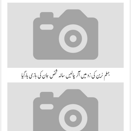
جہلم ٹرین کی زد میں آکر چالیس سالہ شخص جان کی بازی ہارگیا