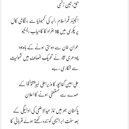
بحق، تین زخمی
انجینئر قمراسلام راجہ کی کمبوڈیا سے ہنگامی کال
پر چکری میں 16 افراد کا کامیاب ریسکیو
عمران خان سے دوستی ہونے کے باوجود
چودھری نثار نے تحریک انصاف میں شمولیت
سے انکاری رہے
علی امین گنڈاپور کا وزیراعلیٰ خیبرپختونخوا کے
عہدے سے مستعفی ہونے کا اعلان
پاکستان بھر میں نمازِ عیدالاضحی کی ادائیگی کے
بعد سنتِ ابراہیمی کو زندہ رکھتے ہوئے قربانی کا