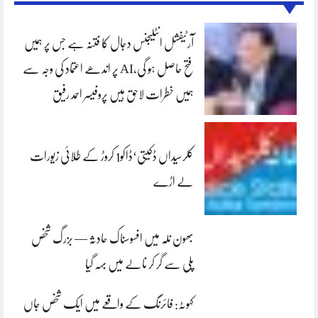
آرٹیفشل انٹلیجنس دجال کا فتنہ ہے جس پر ہمیں
فتح حاصل ہو گی،AI پر اندھے اعتماد کی وجہ سے
ہمیں خطرات لاحق ہیں پروفیسر احمد رفیق
کلرسیداں ڈکیتی‘ڈاکو1 کروڑ کے طلائی زیورات
لے اڑے
بھون نلہ میں افسوسناک حادثہ — بزرگ شخص
پلی سے گر کر نالے میں بہہ گیا
کہوٹہ: فائرنگ کے واقعے میں ایک شخص جاں