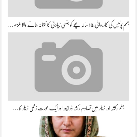
جہلم پولیس کی کارروائی،10 سالہ بچے کو جنسی زیادتی کا نشانہ بنانے والا ملزم…
جہلم رکشہ اور ٹریلر میں تصادم رکشہ ڈرائیور اور ایک عورت زخمی ٹریلر کا…