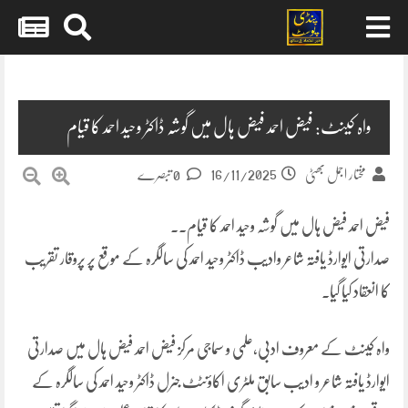
Skip
to
content
واہ کینٹ: فیض احمد فیض ہال میں گوشہ ڈاکٹر وحید احمد کا قیام
16/11/2025
مختار اجمل بھٹی
0 تبصرے
فیض احمد فیض ہال میں گوشہ وحید احمد کا قیام۔۔
صدارتی ایوارڈ یافتہ شاعر وادیب ڈاکٹر وحید احمد کی سالگرہ کے موقع پر پروقار تقریب
کا انعقاد کیا گیا۔
واہ کینٹ کے معروف ادبی،علمی و سماجی مرکز فیض احمد فیض ہال میں صدارتی
ایوارڈ یافتہ شاعر و ادیب سابق ملٹری اکاؤنٹٹ جنرل ڈاکٹر وحید احمد کی سالگرہ کے