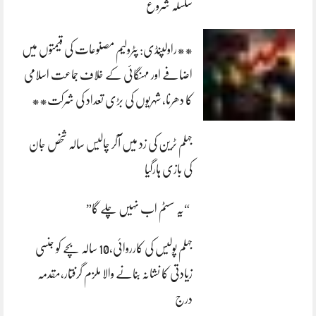
سلسلہ شروع
**راولپنڈی: پٹرولیم مصنوعات کی قیمتوں میں
اضافے اور مہنگائی کے خلاف جماعت اسلامی
کا دھرنا، شہریوں کی بڑی تعداد کی شرکت**
جہلم ٹرین کی زد میں آکر چالیس سالہ شخص جان
کی بازی ہارگیا
“یہ سسٹم اب نہیں چلے گا”
جہلم پولیس کی کارروائی،10 سالہ بچے کو جنسی
زیادتی کا نشانہ بنانے والا ملزم گرفتار،مقدمہ
درج