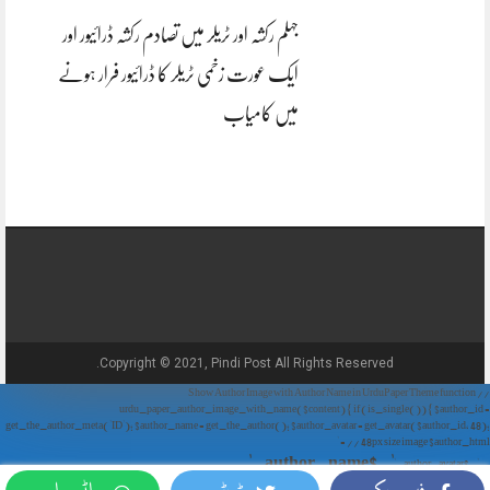
جہلم رکشہ اور ٹریلر میں تصادم رکشہ ڈرائیور اور
ایک عورت زخمی ٹریلر کا ڈرائیور فرار ہونے
میں کامیاب
Copyright © 2021, Pindi Post All Rights Reserved.
// Show Author Image with Author Name in UrduPaper Theme function
urdu_paper_author_image_with_name($content) { if (is_single()) { $author_id =
get_the_author_meta('ID'); $author_name = get_the_author(); $author_avatar = get_avatar($author_id, 48);
// 48px size image $author_html = '
' . $author_name . '
' . $author_avatar . '