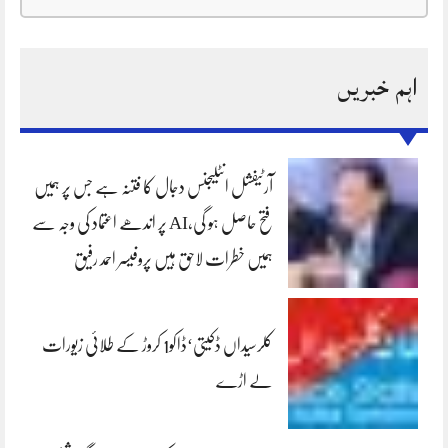
اہم خبریں
آرٹیفشل انٹلیجنس دجال کا فتنہ ہے جس پر ہمیں
فتح حاصل ہو گی،AI پر اندھے اعتماد کی وجہ سے
ہمیں خطرات لاحق ہیں پروفیسر احمد رفیق
کلرسیداں ڈکیتی‘ڈاکو1 کروڑ کے طلائی زیورات
لے اڑے