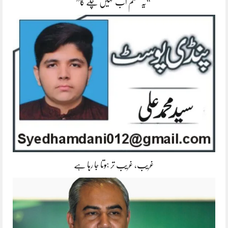
“یہ سسٹم اب نہیں چلے گا”
غریب، غریب تر ہوتا جا رہا ہے