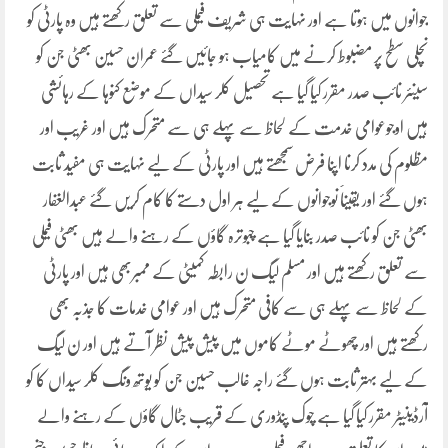
جوانوں میں ہوتا ہے اور نہایت ہی شریف فیملی سے تعلق رکھتے ہیں وہ پارٹی کو
نچلی سطح پر مضبوط کرنے میں کامیاب ہو جائیں گئے عمران حسین بھٹی جن کو
سینئر نائب صدر مقرر کیا گیا ہے تحصیل کلر سیداں کے موضع کنوہا کے رہائشی
ہیں اوجوعوامی خدمت کے لحاظ سے پہلے ہی سے متحرک ہیں اور غریب اور
مظلوم کی مدد کرنا اپنا فرض سمجھتے ہیں اور پارٹی کے لیے نہایت ہی مفید ثابت
ہوں گئے اور یقیناََ نوجوانوں کے لیے ہر اول دستے کا کام کریں گئے عبدالغفار
بھٹی جن کو نائب صدر بنایا گیا ہے چبوترہ گاؤں کے رہنے والے ہیں بھٹی فیملی
سے تعلق رکھتے ہیں اور مسلم لیگ ن رابطہ کمیٹی کے ممبربھی ہیں اور پارٹی
کے لحاظ سے پہلے ہی سے کافی متحرک ہیں اور عوامی خدمات کا جذبہ بھی
رکھتے ہیں اور چھوٹے موٹے کاموں میں پیش پیش نظر آتے ہیں اور ن لیگ
کے لیے بہتر ثابت ہوں گئے راجہ غالب حسین جن کو یوتھ ونگ کلر سیداں کا کو
آرڈینیٹر مقرر کیا گیا ہے چوک پنڈوری کے قریب جٹال گاؤں کے رہنے والے