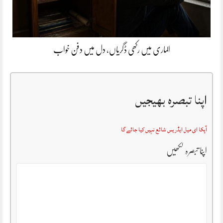
الماری میں رکھی ڈگریاں، دل میں دفن خواب
اپنا تبصرہ بھیجیں
آپکا ای میل ایڈریس شائع نہیں کیا جائے گا
اپنا تبصرہ لکھیں