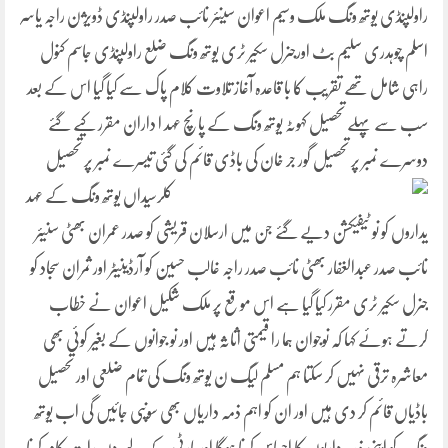
راولپنڈی یوتھ ونگ ملک وسیم اعوان سینئر نائب صدر راولپنڈی ڈویژن راجہ یاسر
اسلم چوہدری سلیم بٹ اورجنرل سکیر ٹری یوتھ ونگ ضلع راولپنڈی جاسم کنول
راہی شامل تھے تقریب کا با قاعدہ آغاز تلاوت کلام پاک سے کیا گیا اس کے بعد
سب سے پہلے تحصیل کہوٹہ یوتھ ونگ کے پانچ عہد ا داران مقرر کیے گئے
دوسرے نمبر پر تحصیل گور جر خان کی باڈی قائم کی گئی
تیسرے نمبر پر تحصیل
کلرسیداں یوتھ ونگ کے عہد
یداروں کو نو ٹیفیکشن دیے گئے جن میں ارسلان قریشی کو صدر عمران بھٹی سنیئر
نائب صدر عبدالغفار بھٹی نائب صدر راجہ غالب حسین کو آرڈینیٹر اور ثمران سجاد کو
جنرل سکیر ٹری مقرر کیا گیا ہے اس مو قع پر ملک شکیل اعوان نے خطاب
کرتے ہوئے کہا کہ نوجوان ہما را قیمتی اثاثہ ہیں اور نو جوانوں کے بغیر کوئی بھی
معاشرہ ترقی نہیں کر سکتا ہم مسلم لیگ ن یوتھ ونگ کی تمام ضلعی اور تحصیل
باڈیاں قائم کر دی ہیں اور ان کو اہم ذمہ داریاں بھی سونپی جائیں گی اب یوتھ