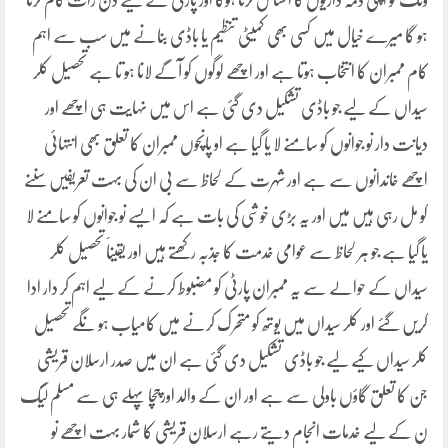
ونگ کو اپنی ذمہ داریوں کا احساس کرنا ہوگا اور پارٹی کے لیے دن رات کام کرنا
ہو گا میرے خیال میں کسی بھی کمیٹی تنظیم یا باڈی بنانے میں سب سے اہم
کام ممبران کا انتخاب ہوتا ہے اور اچھے لوگوں کو آگے لانا ہو تا ہے تحصیل کلر
سیداں کے لیے جو باڈی تشکیل دی گئی ہے اس میں نہایت ہی اچھے اور
دیانت دار نو جوانوں کو سامنے لا یا گیا ہے او پانچوں ممبران کا تعلق بھی انتہائی
اچھے خاندانوں سے ہے اور شہرت کے لحاظ سے بی ان کی بہت تعریفیں سننے
کو مل رہی ہیں میں اور یہ بڑی خوشی کی بات ہے کہ ایسے نو جوانوں کو سامنے لا
یا گیا ہے جو ہر لحاظ سے عوامی خدمت کا جذبہ رکھتے ہیں اور یقیناََ تحصیل کلر
سیداں کے حوالے سے یہ ممبران پارٹی کو مضبوط کرنے کے لیے اہم کر دار ادا
کریں گئے اور کلر سیداں میں یوتھ کو متحرک کرنے میں کامیاب ہو نگے تحصیل
کلر سیداں کیے لیے جو باڈی تشکیل دی گئی ہے ان میں صدر ارسلان قریشی
جن کا تعلق گاؤں باولی سے ہے اور ان کے والد اورچچا پہلے ہی سے مسلم لیگ
ن کے لیے خدمات انجام دیتے رہے ارسلان قریشی کا شمار بہت اچھے نو