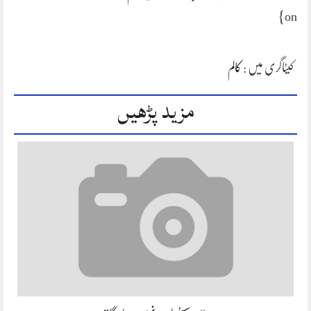
on}
کیٹاگری میں :
کالم
مزید پڑھیں