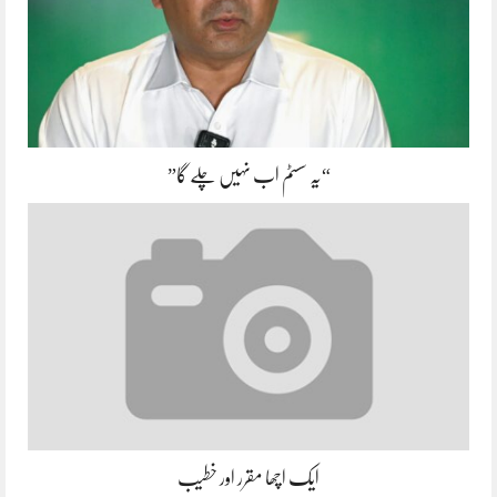
“یہ سسٹم اب نہیں چلے گا”
ایک اچھا مقرر اور خطیب