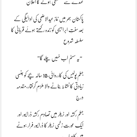
عہدے سے مستعفی ہونے کا اعلان
پاکستان بھر میں نمازِ عیدالاضحی کی ادائیگی کے
بعد سنتِ ابراہیمی کو زندہ رکھتے ہوئے قربانی کا
سلسلہ شروع
“یہ سسٹم اب نہیں چلے گا”
جہلم پولیس کی کارروائی،10 سالہ بچے کو جنسی
زیادتی کا نشانہ بنانے والا ملزم گرفتار،مقدمہ
درج
جہلم رکشہ اور ٹریلر میں تصادم رکشہ ڈرائیور اور
ایک عورت زخمی ٹریلر کا ڈرائیور فرار ہونے
میں کامیاب