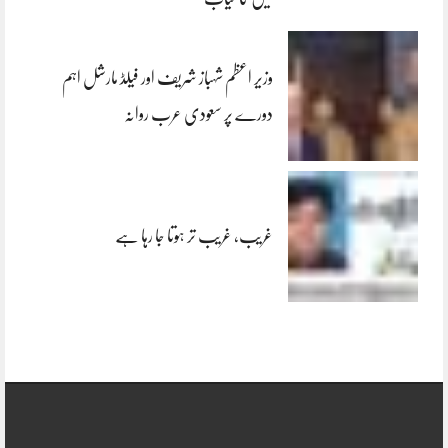
وزیر اعظم شہباز شریف اور فیلڈ مارشل اہم
دورے پر سعودی عرب روانہ
غریب، غریب تر ہوتا جا رہا ہے