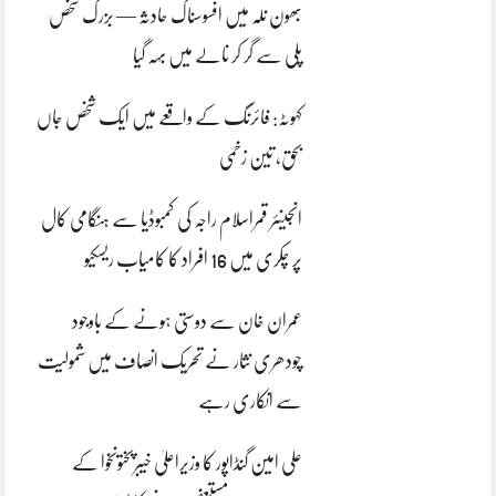
بھون نلہ میں افسوسناک حادثہ — بزرگ شخص
پلی سے گر کر نالے میں بہہ گیا
کہوٹہ: فائرنگ کے واقعے میں ایک شخص جاں
بحق، تین زخمی
انجینئر قمراسلام راجہ کی کمبوڈیا سے ہنگامی کال
پر چکری میں 16 افراد کا کامیاب ریسکیو
عمران خان سے دوستی ہونے کے باوجود
چودھری نثار نے تحریک انصاف میں شمولیت
سے انکاری رہے
علی امین گنڈاپور کا وزیراعلیٰ خیبرپختونخوا کے