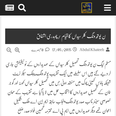
Skip
to
content
ن یوتھ ونگ کلر سیداں کا قیام /چوہدری اشفاق
17/05/2015
Abdul Khateeb
0 تبصرے
مسلم لیگ ن یوتھ ونگ تحصیل کلر سیداں کے عہد یداروں کے نو ٹیفیکشن جاری
کر دیے گئے ہیں اس سلسلے میں ایک تقریب یوتھ ونگ پبلک سیکر ٹریٹ
شینکہ ہاؤس کمیٹی چوک میں منعقد ہوئی جس میں تحصیل کلر سیداں کہوٹہ اور گو جر
خان کے تحصیل عہد یداروں کا انتخاب عمل میں لا یا گیا ہے تقریب کے مہمان
خصوصی سینئر نائب صدر یوتھ ونگ پنجاب سابقہ ایم این اے ملک شکیل
اعوان تھے
دیگر عہد یداروں میں ایم پی اے محترمہ تحسین فواد صدر ضلع