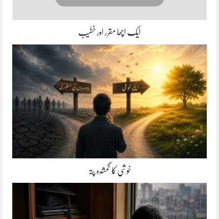
ایک اچھا مقرر اور خطیب
خوشی کا گمشدہ پتہ