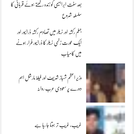
بعد سنتِ ابراہیمی کو زندہ رکھتے ہوئے قربانی کا
سلسلہ شروع
جہلم رکشہ اور ٹریلر میں تصادم رکشہ ڈرائیور اور
ایک عورت زخمی ٹریلر کا ڈرائیور فرار ہونے
میں کامیاب
وزیر اعظم شہباز شریف اور فیلڈ مارشل اہم
دورے پر سعودی عرب روانہ
غریب، غریب تر ہوتا جا رہا ہے