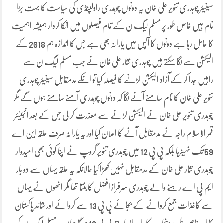
سینیٹر چوہدری تنویر علی خان یہ دونوں چوہدری راولپنڈی کی سیاست کا بہت بڑا
نام ہیں خاص طور پر مسلم لیگ ن کے تمام فیصلوں میں انکا کردار ہمیشہ اہمیت
کا حامل رہا ہے دونوں کا آپس میں یارانہ بھی ہے جس کا اندازہ ہم 2018 کے
الیکشن سے لگا سکتے ہیں چوہدری نثار علی خان نے جب مسلم لیگ ن سے
راہیں جدا کر کے آزاد الیکشن لڑنے کا فیصلہ کیا تو انکے مدمقابل سینیٹر چوہدری
تنویر علی خان کا نام سامنے آنے لگا کہ دونوں چوہدری آمنے سامنے ہوں گے مگر
چوہدری تنویر علی خان نے الیکشن لڑنے سے معذرت کر لی جس کے بعد انجینئر
قمر الاسلام راجہ نے مدمقابل آنے کا اعلان کیا اور یہ یارانہ صرف حلقہ این اے
59 تک نہیںرہا بلکہ پی پی 12 میں چوہدری تنویر گروپ نے اپنا کوئی بھی امیدوار
چوہدری نثار علی خان کے مدمقابل نہیں کھڑا کیا حالانکہ یہ حلقہ یہاں سے دو بار
ایم پی اے رہنے والے چوہدری سرفراز افضل کا بنتا تھا مگر انھوں نے یہاں
سے کاغذات جمع کروانے کے بجائے پی پی 13 سے کروائے اور شائد پاکستان