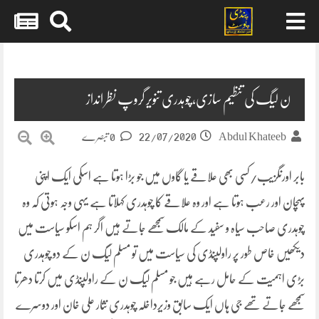
Skip
to
content
ن لیگ کی تنظیم سازی،چوہدری تنویر گروپ نظر انداز
22/07/2020
Abdul Khateeb
0 تبصرے
بابر اورنگزیب/کسی بھی علاقے یا گاوں میں جو بڑا ہوتا ہے اسکی ایک اپنی
پہچان اور رعب ہوتا ہے اور وہ علاقے کا چوہدری کہلاتا ہے یہی وجہ ہوتی کہ وہ
چوہدری صاحب سیاہ و سفید کے مالک سمجھے جاتے ہیں اگر ہم اسکو سیاست میں
دیکھیں خاص طور پر راولپنڈی کی سیاست میں تو مسلم لیگ ن کے دو چوہدری
بڑی اہمیت کے حامل رہے ہیں جو مسلم لیگ ن کے راولپنڈی میں کرتا دھرتا
سمجھے جاتے تھے جی ہاں ایک سابق وزیرداخلہ چوہدری نثار علی خان اور دوسرے