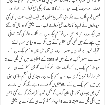
کا اور خاص طور پر پنجاب کا واحد ایسا حلقہ پی پی 12 ہوگا جہاں پر مسلم لیگ ن کی
طرف سے صرف ایک امیدوار نے کاغذات نامزدگی جمع کروائے تھے اور وہ
فیصل قیوم ملک ہے جبکہ باقی جگہوں یا حلقوں میں ایک ایک سیٹ پر کئی کئی
امیدواروں نے اپنے کاغذات جمع کروائے اب جب الیکشن کو دو سال گذر گئے
ہیں ایک چوہدری نثار علی خان تو مسلم لیگ ن سے الگ ہوکر کئی گوشہ تنہائی
میں چلے گئے ہیں کبھی کبھی منظر پر آتے ہیں مگر اب وہ سیاسی طور پر اتنے
متحرک نہیںرہے تو وہی پر دوسرے چوہدری تنویر علی خان جو مسلم لیگ ن کے
ٹکٹ سے سینیٹر منتخب ہوئے ہیں اور 2018 کے انتخابات میں انکی فیملی سے 3
امیدوار مسلم لیگ ن کے ٹکٹ ہولڈر تھے مگر اب انکو بھی مسلم لیک ن نے
نظر انداز کرنا شروع کر دیا ہے حالیہ مسلم لیگ ن راولپنڈی کی تنظیم سازی ہوئی
جس میں مسلم لیگ ن کے رہنماو¿ں کو عہدے دیے گئے مگر اس سارے
عمل میں چوہدری تنویر علی خان گروپ کو مکمل طور پر نظر انداز کیا گیا ہے کئی ماضی
میں انکی فیملی سے ہمیشہ 3 سے 4 امیدوار مسلم لیگ ن کے ٹکٹ پر الیکشن