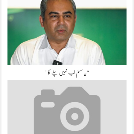
“یہ سسٹم اب نہیں چلے گا”