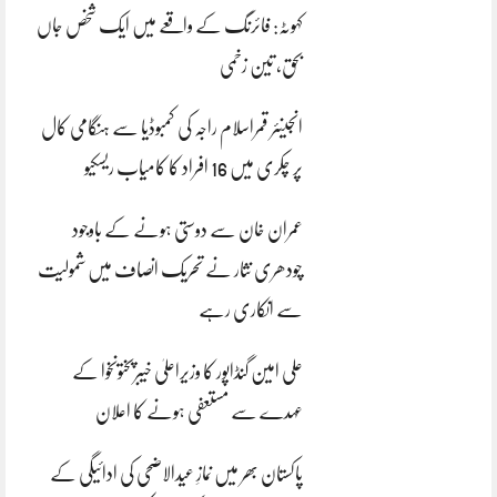
کہوٹہ: فائرنگ کے واقعے میں ایک شخص جاں
بحق، تین زخمی
انجینئر قمراسلام راجہ کی کمبوڈیا سے ہنگامی کال
پر چکری میں 16 افراد کا کامیاب ریسکیو
عمران خان سے دوستی ہونے کے باوجود
چودھری نثار نے تحریک انصاف میں شمولیت
سے انکاری رہے
علی امین گنڈاپور کا وزیراعلیٰ خیبرپختونخوا کے
عہدے سے مستعفی ہونے کا اعلان
پاکستان بھر میں نمازِ عیدالاضحی کی ادائیگی کے