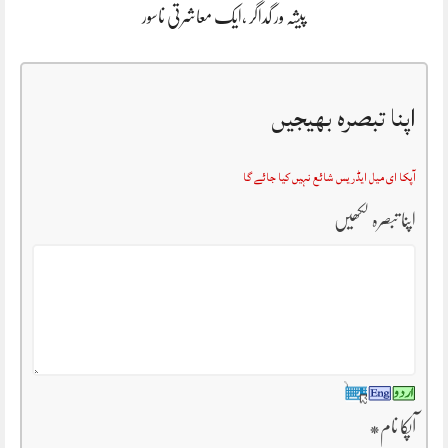
پیشہ ور گداگر ،ایک معاشرتی ناسور
اپنا تبصرہ بھیجیں
آپکا ای میل ایڈریس شائع نہیں کیا جائے گا
اپنا تبصرہ لکھیں
آپکا نام
*