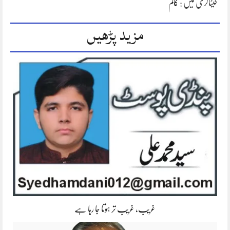
کیٹاگری میں :
کالم
مزید پڑھیں
غریب، غریب تر ہوتا جا رہا ہے