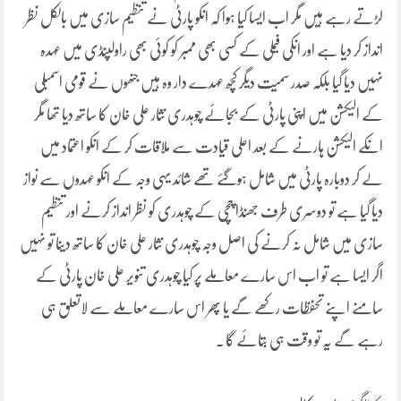
لڑتے رہے ہیں مگر اب ایسا کیا ہوا کہ انکو پارٹی نے تنظیم سازی میں بالکل نظر
انداز کر دیا ہے اور انکی فیملی کے کسی بھی ممبر کو کوئی بھی راولپنڈی میں عہدہ
نہیں دیا گیا بلکہ صدر سمیت دیگر کچھ عہدے دار وہ ہیں جنھوں نے قومی اسمبلی
کے الیکشن میں اپنی پارٹی کے بجائے چوہدری نثار علی خان کا ساتھ دیا تھا مگر
انکے الیکشن ہارنے کے بعد اعلی قیادت سے ملاقات کر کے انکو اعتماد میں
لے کر دوبارہ پارٹی میں شامل ہوگئے تھے شائد یہی وجہ کے انکو عہدوں سے نواز
دیا گیا ہے تو دوسری طرف جھنڈا چچی کے چوہدری کو نظر انداز کرنے اور تنظیم
سازی میں شامل نہ کرنے کی اصل وجہ چوہدری نثار علی خان کا ساتھ دینا تو نہیں
اگر ایسا ہے تو اب اس سارے معاملے پر کیا چوہدری تنویر علی خان پارٹی کے
سامنے اپنے تحفظات رکھے گے یا پھر اس سارے معاملے سے لاتعلق ہی
رہے گے یہ تو وقت ہی بتائے گا ۔