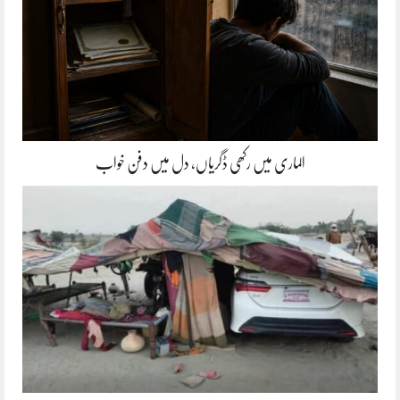
الماری میں رکھی ڈگریاں، دل میں دفن خواب