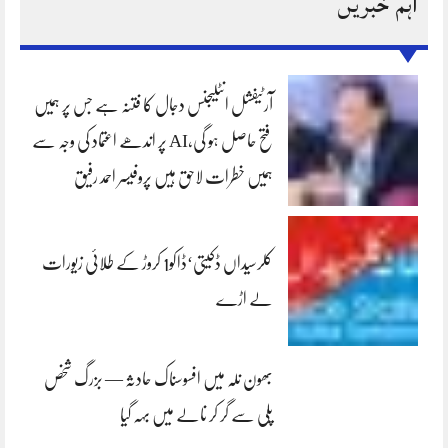
اہم خبریں
آرٹیفشل انٹلیجنس دجال کا فتنہ ہے جس پر ہمیں
فتح حاصل ہو گی،AI پر اندھے اعتماد کی وجہ سے
ہمیں خطرات لاحق ہیں پروفیسر احمد رفیق
کلرسیداں ڈکیتی‘ڈاکو1 کروڑ کے طلائی زیورات
لے اڑے
بھون نلہ میں افسوسناک حادثہ — بزرگ شخص
پلی سے گر کر نالے میں بہہ گیا