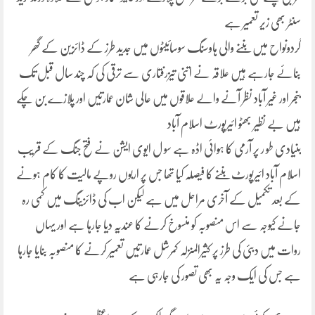
سنٹر بھی زیر تعمیر ہے
گردونواح میں بننے والی ہاوسنگ سوسائیٹوں میں جدید طرز کے ڈائزین کے گھر
بنائے جارہے ہیں علاقہ نے اتنی تیزرفتاری سے ترقی کی کہ چند سال قبل تک
بنجر اور غیر آباد نظر آنے والے علاقوں میں عالی شان عمارتیں اور پلازے بن چکے
ہیں بے نظیر بھٹو ائیرپورٹ اسلام آباد
بنیادی طو ر پر آرمی کا ہوائی اڈہ ہے سو ل ایوی ایشن نے فتح جنگ کے قریب
اسلام آباد ائیرپورٹ بننے کا فیصلہ کیا تھا جس پر اربوں روپے مالیت کا کام ہونے
کے بعد تکمیل کے آخری مراحل میں ہے لیکن اب کی ڈائزینگ میں کمی رہ
جانے کیوجہ سے اس منصوبہ کو منسوخ کرنے کا عندیہ دیا جارہا ہے اور یہاں
روات میں دبئی کی طرز پر کثیرالمنزلہ کمرشل عمارتیں تعمیر کرنے کا منصوبہ بنایا جارہا
ہے جس کی ایک وجہ یہ بھی تصور کی جارہی ہے