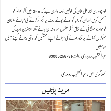
اور چوہدری نثار علی خان کی اولین ذمہ داری ہے کہ وہ حلقہ میں آکر عوام کو
مطمن کریں اور ان کو رقبہ کو اونے پونے ریٹ پر ایکوائر کرنے کی بجائے مالکان
کو موجودہ مہنگائی کے پیش نظر معقول معاوضہ دیا جائے تاکہ متاثرین دربدر کی
ٹھوکریں کھانے پر مجبور ہونے کی بجائے اپنے مسقتبل کور وشن بنانے کیلئے قابل
ہوسکیں
عبدالخطیب چوہدری روات03005256781
کیٹاگری میں :
عبدالخطیب چوہدری
مزید پڑھیں