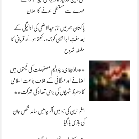
عہدے سے مستعفی ہونے کا اعلان
پاکستان بھر میں نمازِ عیدالاضحی کی ادائیگی کے
بعد سنتِ ابراہیمی کو زندہ رکھتے ہوئے قربانی کا
سلسلہ شروع
**راولپنڈی: پٹرولیم مصنوعات کی قیمتوں میں
اضافے اور مہنگائی کے خلاف جماعت اسلامی
کا دھرنا، شہریوں کی بڑی تعداد کی شرکت**
جہلم ٹرین کی زد میں آکر چالیس سالہ شخص جان
کی بازی ہارگیا