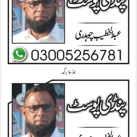
بوڑھا برگد