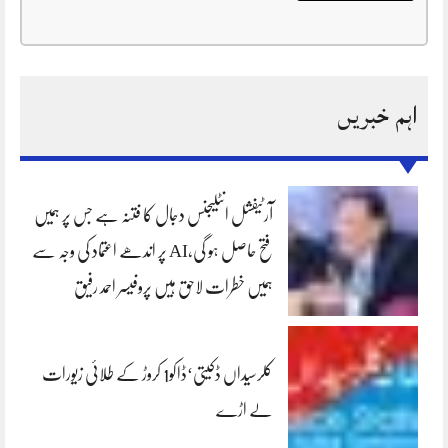
اہم خبریں
آرٹیفشل انٹلیجنس دجال کا فتنہ ہے جس پر ہمیں
فتح حاصل ہو گی،AI پر اندھے اعتماد کی وجہ سے
ہمیں خطرات لاحق ہیں پروفیسر احمد رفیق
کلرسیداں ڈکیتی‘ڈاکو1 کروڑ کے طلائی زیورات
لے اڑے