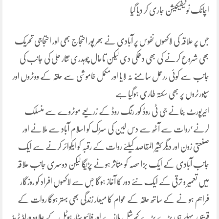
اچانک نوٹیفیکیشن جاری کر دیا گیا
جس پر علاقہ کی لاکھوں نفوس پر آبادی نے بھر پور احتجاج بھی اور احتجاجی تحریک
بھی شروع کرنے کی بھی دھمکی دی لیکن تاحال چوہدری نثار علی کی جانب کی
جانب سے کوئی ررعمل سامنے نہ لایا اور مکمل خاموشی سے حلقہ کے ووٹروں اور
سپورٹروں پر بھی سکتہ طاری ہوگیا ہے
ائیرپورٹ بنانے جی ٹی روڈ کور رنگ روڈ کے زریعے موٹروے سے منسلک
کرنے‘روات سے آٹھ سے دس لین کی سڑک کو اسلام آباد سے ملانے اور
صنعتی زون اور دیگر کثیر المقاصد کیلئے روات کے رقبہ کو ایکوائر کرنے سے ایک
جانب آبادی کے ایک بڑا حصہ کو متاثر ہونے پڑیگا لیکن دوسری جانب علاقہ
میں تعمیر و ترقی کے ایک نئے دور کا آغاز ہوگا جس سے لاکھوں افراد کو روزگار
فراہم ہو نے کے ساتھ حلقہ کے عوام کا میعار زندگی بھی بہتر ہوگا روات کے
قریبی پہلے ہی بڑے بڑے کمرشل پلازے اور فائیو سٹار ہوٹل کے علاوہ ورلڈ ٹریڈ