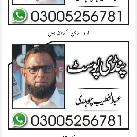
ارادے جن کے پختہ ہوں