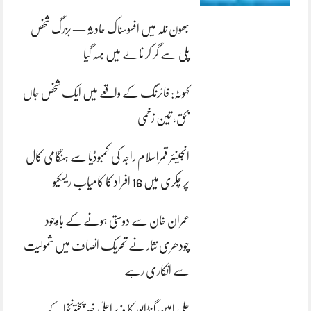
بھون نلہ میں افسوسناک حادثہ — بزرگ شخص
پلی سے گر کر نالے میں بہہ گیا
کہوٹہ: فائرنگ کے واقعے میں ایک شخص جاں
بحق، تین زخمی
انجینئر قمراسلام راجہ کی کمبوڈیا سے ہنگامی کال
پر چکری میں 16 افراد کا کامیاب ریسکیو
عمران خان سے دوستی ہونے کے باوجود
چودھری نثار نے تحریک انصاف میں شمولیت
سے انکاری رہے
علی امین گنڈاپور کا وزیراعلیٰ خیبرپختونخوا کے