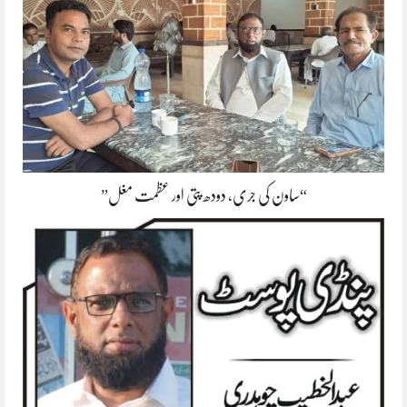
“ساون کی جری، دودھ پتی اور عظمت مغل”