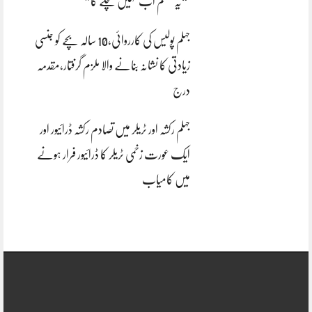
“یہ سسٹم اب نہیں چلے گا”
جہلم پولیس کی کارروائی،10 سالہ بچے کو جنسی
زیادتی کا نشانہ بنانے والا ملزم گرفتار،مقدمہ
درج
جہلم رکشہ اور ٹریلر میں تصادم رکشہ ڈرائیور اور
ایک عورت زخمی ٹریلر کا ڈرائیور فرار ہونے
میں کامیاب