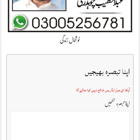
خوشحال زندگی
اپنا تبصرہ بھیجیں
آپکا ای میل ایڈریس شائع نہیں کیا جائے گا
اپنا تبصرہ لکھیں