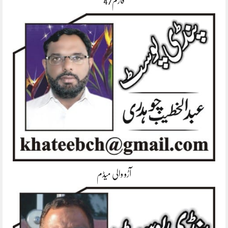
فارم47
آڑو والی میڈم