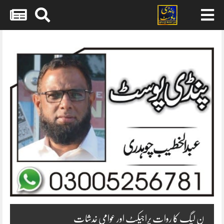
Skip
to
content
ن لیگ کا روات پراجیکٹ اور عوامی خدشات