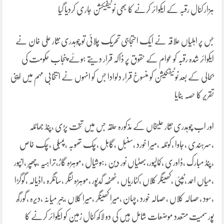
ہزار کنال رقبہ کے ایکوائر کرنے کا بھی نوٹیفیکشن جاری کردیا گیا
جس پر اہلیاں علاقہ نے ایک احتجاجی تحریک چلائی تو چوہدری نثار علی خان نے
ایکوائر شدہ رقبہ کو عوام کے حقوق پر ڈاکہ قرار دیتے ہوئے پنجاب حکومت کی
بحالی کے بعد نوٹیفکیشن کو منسوخ قرار دلوادا جس کو انہوں نے انتخابی مہم میں اپنی
تقریر کا حصہ بنایا
اور اب چوہدری نثار علیخاں کے مذکورہ حلقہ جس میں تخت پڑی ،پنڈ جھاٹلہ
،سرہندی ،جاوا ،کوٹلہ ،میرا خورد ،سنبل ،گاہل ،چک تھوبہ ،پمبلی ،چک خاص
،پنڈ مبارک ،ڈاوری ،کمالپور،بھٹیاں نور دین ،ہوشیال ،موہڑہ گاڑ،تراہیہ ،چھپر ،انپور
،میاں احمد ،ٹپئی ،کھینگر کلاں ،کٹاریاں ،ٹھٹھہ گدپور ،موہڑہ لنگر ،سانگرہ ،اڈیالہ ،گوگڑا
،سود ،حصالہ کلاں ،حصالہ خورد ،چہان ،میرا کھینگر ،میرا کلاں ،جبر میانہ ،دیرہ ،گورگھ
پور سمیت متعدد موضعات شامل ہیں کی دو لاکھ کنال زمین کو ایکوائر کرنے کا