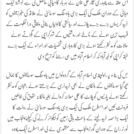
اس حلقہ سے چوہدری نثار علی خان نے ہر بار کامیابی حاصل کی ہے گزشتہ ایک
دہائی کے دوران ملک کی ایک بڑی ہاوسنگ سوسائٹی نے علاقہ کی بنجرزمینوں کو
خرید کر یہاں بڑے بڑے پلازے اور رہائشی کالونیاں بنائی وفاقی درالحکومت کے
قریب ترین ہونے کے ناطے اور روشنیوں کے شہرکراچی کے بگڑتے ہوئے
حالات کو مدنظر رکھتے ہوئے بڑی کاروباری شخصیات اور امراء کے ایک بڑے
طبقہ کراچی کو خیر آباد کہ کر اسلام آباد میں ہی رہنے کو ترجیح دی
جس کی بناء پر راولپنڈی اسلام آباد کے گردونواح میں ہاوسنگ سوسائیٹوں کا جھال
بچھ گیا سوسائیٹوں کے مالکان نے بھی خریداری کے بڑھتے ہوئے رججان کو مدنظر
رکھتے ہوئے پارٹیوں کو پلاٹ کا عملی معائنہ کروائے بغیر مالکانہ حقوق کی فائلیں
فروخت کیں اور اسطرح ملک کی ایک بڑی ہاوسنگ سوسائٹی نے روات کا
ایک بڑا حصہ خرید لینے کے باعث باقی زمین کو ایکوائر کرنے کی کیلئے پنجاب میں
گورنر راج کے دوران گورنر پنجاب سے منظوری لے لی اور اسطرح ایک چودہ