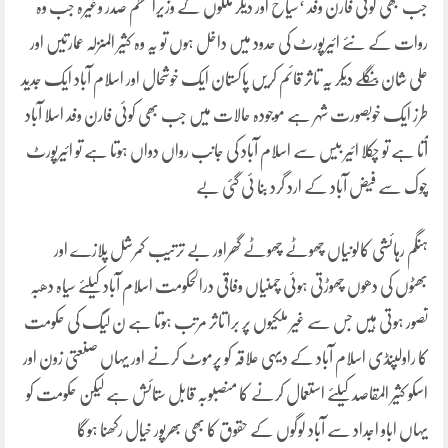
جب بھی کوئی فارن وفد ‘سیاح اور دیگر ملکوں کے وزیراعظم صدر وغیرہ جب وہ
روات کے نئے ائیرپورٹ کی حدود میں داخل ہوں تو یہ وہ کثیر المنزلہ عمارتیں اور
علی شان بنگلے دیکر یہ تاثر قائم کریں پاکستان ایک خوشحال اور اسلام آباد ایک جدید
طرز ایک خوبصورت شہر ہے موجودہ حالات میں جب بھی کوئی فارن وفد اسلا آباد
آتا ہے تو چکلا ائیر بیس سے اسلام آباد کی جانب رواں دواں ہوتا ہے تو ائیرپورٹ
چوک سے فیض آباد کے ارد گرد بنا ئی گئی بے
ہنگم رہائشی کالونیاں چھوٹے چھوٹے گھراور بے ترتیب کمرشل پلازے اور
بھٹوں کی دھوں چھوڑتی ہوئی چمنیاں وفاقی درالحکومت اسلام آباد کیلئے سیاہ دھبہ
تصور ہوتی ہیں جس سے غیر ملکیوں پر برا تاثر مرتب ہوتا ہے ن لیگ کی حکومت
کا راولپنڈی اسلام آباد کے دیہی علاقہ کو پرموٹ کرنے اور یہاں صنعتی زون اور
اسکو کثیر المقاصد کیلئے استعمال کرنے کا منصبوبہ قابل ستائش ہے لیکن حکومت کو
یہاں اباو اجداد سے آباد لوگوں کے حقوق کا بھی بھرپور خیال رکھنا ہوگا