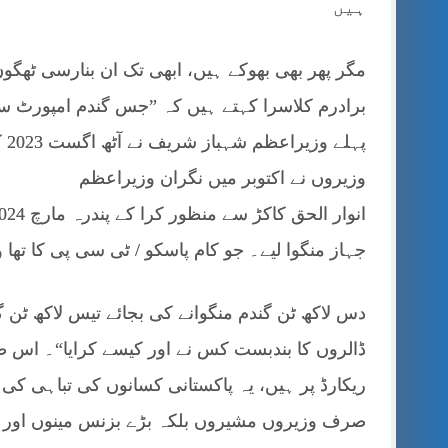
ہیں
مگر پھر بھی بھوکے ہیں، ابھی تک ان بنارسی ٹھگوں
برادرم کلاسرا کہتے ہیں کہ ”جس گندم امپورٹ س
پہ
وزیروں نے اکتوبر میں نگران وزیراعظم
جہاز منگوا لیے۔ جو کام پاسکو / ٹی سی پی کا تھا 
دس لاکھ ٹن گندم منگوانے کی بجائے تیس لاکھ ٹن 
ڈالروں کا بندبست کس نے اور کیسے کرایا“۔ اس ض
ریکارڈ پر ہیں، یہ پاکستانی کسانوں کی تباہی کی
صرف وزیروں مشیروں بلکہ بڑے بزنس مینوں اور طا