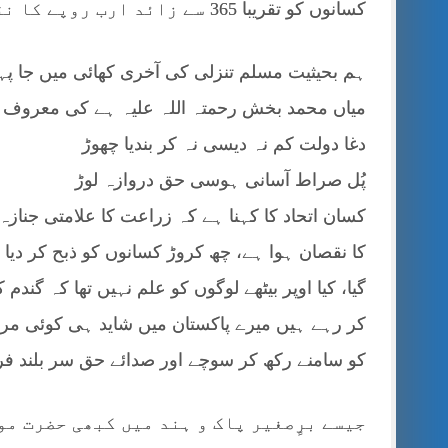
کسانوں کو تقریبا 365 سے زائد ارب روپے کا نقصان پہنچایا ہے۔
ہم بحیثیت مسلم تنزلی کی آخری کھائی میں جا پ
میاں محمد بخش رحمتہ اللہ علیہ ہے کی معروف سی
دغا دولت کم نہ دیسی نہ کر بندیا چھوڑ
پُل صراط آسانی ہوسی حق دروازہ لوڑ
کسان اتحاد کا کہنا ہے کہ زراعت کا علامتی جناز
کا نقصان ہوا ہے، چھ کروڑ کسانوں کو ذبح کر دیا گی
گیا، کیا اوپر بیٹھے لوگوں کو علم نہیں تھا کہ گن
کر رہے ہیں میرے پاکستان میں شاید ہی کوئی مردٍ
کو سامنے رکھ کر سوچے اور صدائے حق سر بلند فر
جیسے برٍصغیر پاک و ہند میں کبھی حضرت مو