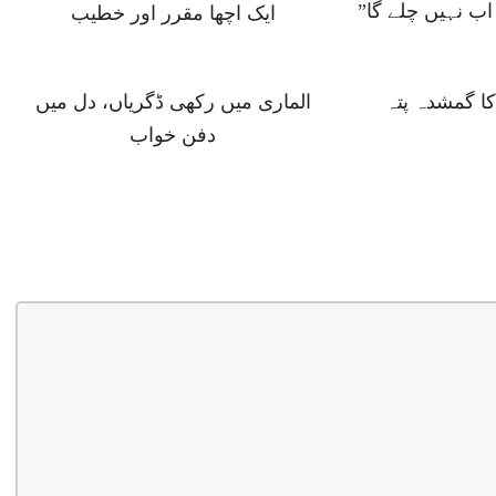
ب نہیں چلے گا”
ایک اچھا مقرر اور خطیب
 گمشدہ پتہ
الماری میں رکھی ڈگریاں، دل میں
دفن خواب