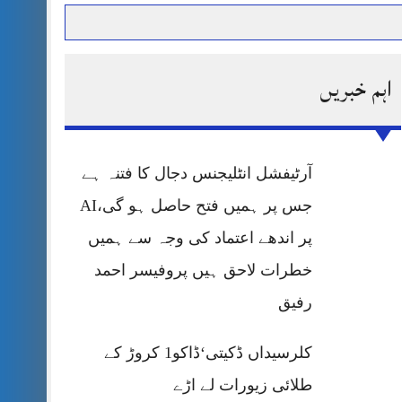
اہم خبریں
حرمت پر قربان
 کی پریس کانفرنس
آرٹیفشل انٹلیجنس دجال کا فتنہ ہے
جس پر ہمیں فتح حاصل ہو گی،AI
پر اندھے اعتماد کی وجہ سے ہمیں
خطرات لاحق ہیں پروفیسر احمد
رفیق
کلرسیداں ڈکیتی‘ڈاکو1 کروڑ کے
طلائی زیورات لے اڑے