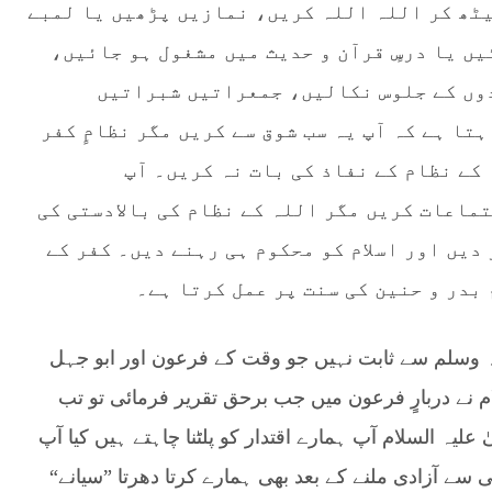
یٹھ کر اللہ اللہ کریں، نمازیں پڑھیں یا لمبے
ں یا درسٍ قرآن و حدیث میں مشغول ہو جائیں،
دوں کے جلوس نکالیں، جمعراتیں شبراتیں
تا ہے کہ آپ یہ سب شوق سے کریں مگر نظامٍ کفر
کے نظام کے نفاذ کی بات نہ کریں۔ آپ
اعات کریں مگر اللہ کے نظام کی بالادستی کی
دیں اور اسلام کو محکوم ہی رہنے دیں۔ کفر کے
بدر و حنین کی سنت پر عمل کرتا ہے۔
ہ وسلم سے ثابت نہیں جو وقت کے فرعون اور ابو جہل
 نے دربارٍ فرعون میں جب برحق تقریر فرمائی تو تب
ٰ علیہ السلام آپ ہمارے اقتدار کو پلٹنا چاہتے ہیں کیا آپ
سے آزادی ملنے کے بعد بھی ہمارے کرتا دھرتا ”سیانے“