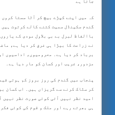
جاتا ہے
کہ میں اپنے کپڑے بیچ کر آٹا سستا کروں گ
گندم سکینڈل سمیت کتنے کالے کرتوت ہیں 
باالفاظ لبرل بے بی بلاول مودی کے یاروں 
نے زراعت کا بیڑا ہی غرق کر دیا ہے، ماض
برباد کر دیا ہے۔ محرومیوں، اداسیوں اور
مزدور، غریب اور کسان کو مار دیا ہے۔
پنجاب میں گندم کی روز بروز کم ہوتی قیم
کر سٹاک کرنے سے گریزاں ہیں۔ اب کسان بی
امید نظر نہیں آتی کوئی صورت نظر نہیں آ
ہی بھرتے رہے اور ملک و قوم کی کوئی فکر