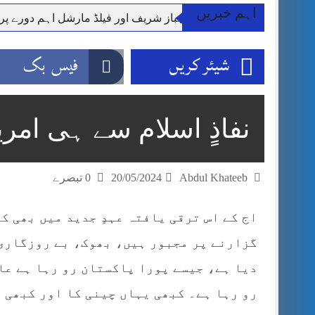
اہم خبریں
وزیر اعظم شہباز شریف اور فیلڈ مارشل اہم دورے پ
آئی ایم ایف مخصوص اوقات میں سستی بجلی کی اجازت 
شیئر کریں
فیس بک
قائداعظم نامی شہری کا شناختی کارڈ بلاک،عدالت کا
ڈپٹی کمشنر راولپنڈی کیپٹن(ر) ندیم ناصر کا دورہء کل
اسلام آباد میں غیرملکی وفود کی آمد کے موقع پر ڈیوٹی سے غائب پولیس اہلکاروں کی
نفاذٍ اسلام سے ہی امری
مون سون بارشیں، لینڈ سلائیڈنگ اور کوٹلی ستیاں کے نظ
شہید گر وپ کیپٹنعاصم طارق مکمل فوجی اعزاز کے س
Abdul Khateeb
20/05/2024
0 تبصرے
اج کے اس ترقی یافتہ عہدٍ جدید میں بھی ک
گزارنے پر مجبور ہیں، بھوک، بے روزگاری 
دیا ہے، جیسے پورا پاکستان رو رہا ہے عا
رو رہا ہے۔ کبھی یہاں چینی کا اور کبھی 