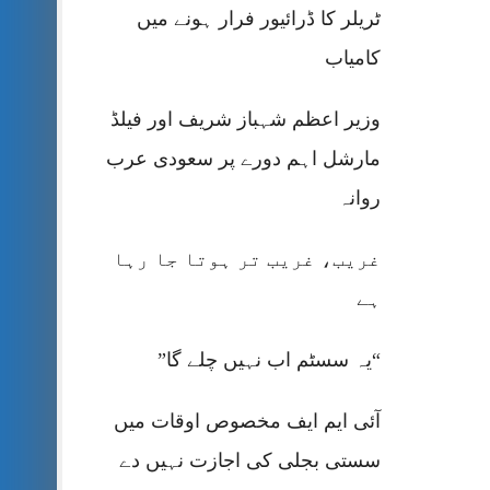
ٹریلر کا ڈرائیور فرار ہونے میں
کامیاب
وزیر اعظم شہباز شریف اور فیلڈ
مارشل اہم دورے پر سعودی عرب
روانہ
غریب، غریب تر ہوتا جا رہا
ہے
“یہ سسٹم اب نہیں چلے گا”
آئی ایم ایف مخصوص اوقات میں
سستی بجلی کی اجازت نہیں دے