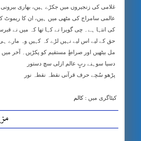
غلامی کی زنجیروں میں جکڑے ہیں، بھاری بیرون
عالمی سامراج کی مٹھی میں ہیں، ان کا ریموٹ کنٹ
کی انتہا ہے۔ چی گویرا نے کہا تھا کہ میں نے قبر
حق کے لیے اس لیے نہیں لڑے کہ کہیں وہ مارے ہ
مل بیٹھیں اور صراطٍ مستقیم کو پکڑیں۔ آخر میں م
دسیا سوہنے ربٍ عالم ازلی سچ دستور
پڑھو سُچے حرف قرآنی نقطہ نقطہ نور
کیٹاگری میں :
کالم
مزی