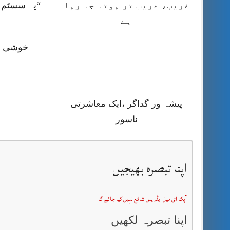
غریب، غریب تر ہوتا جا رہا
“یہ سسٹم ا
ہے
خوشی کا
پیشہ ور گداگر ،ایک معاشرتی
ناسور
اپنا تبصرہ بھیجیں
آپکا ای میل ایڈریس شائع نہیں کیا جائے گا
اپنا تبصرہ لکھیں