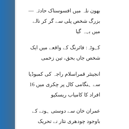
بھون نلہ میں افسوسناک حادثہ —
بزرگ شخص پلی سے گر کر نالے
میں بہہ گیا
کہوٹہ: فائرنگ کے واقعے میں ایک
شخص جاں بحق، تین زخمی
انجینئر قمراسلام راجہ کی کمبوڈیا
سے ہنگامی کال پر چکری میں 16
افراد کا کامیاب ریسکیو
عمران خان سے دوستی ہونے کے
باوجود چودھری نثار نے تحریک