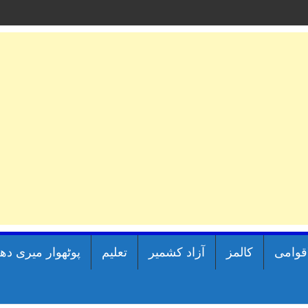
اقوامی
کالمز
آزاد کشمیر
تعلیم
پوٹھوار میری دھ