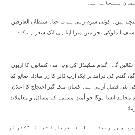
ہنچے ہیں۔ کوئی شرم رہی ہے نہ حیا۔ سلطان العارفین
ف الملوکی بحر میں میرا اپنا ہی ایک شعر ہے کہ:
ہ نکالیں گے۔ گندم سکینڈل کی وجہ سے کسانوں کا اربوں
ا، گندم کی درآمد پر ایک ارب ڈالر کا زر مبادلہ ضائع کیا
دم کی نئی فصل آرہی ہے۔ کسان ملک گیر احتجاج کا اعلان
 مجاہد ایسا ہوگا جو اُمتٍ مسلمہ کے مسائل و معاملات
مائے
دودی جی رحمتہ اللہ نے فرمایا تھا کہ ”کفر کو