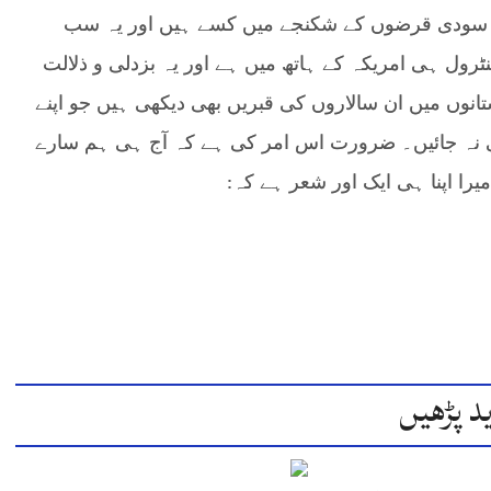
ی سودی قرضوں کے شکنجے میں کسے ہیں اور یہ سب
رول ہی امریکہ کے ہاتھ میں ہے اور یہ بزدلی و ذلالت
ستانوں میں ان سالاروں کی قبریں بھی دیکھی ہیں جو اپنے
ی نہ جائیں۔ ضرورت اس امر کی ہے کہ آج ہی ہم سارے
یرا اپنا ہی ایک اور شعر ہے کہ:
د پڑھیں