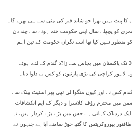
 کا پیٹ نہیں بھرا جو شاید قبر کی مٹی سے ہی بھرے گا۔
مری کو پچھلے سال اپنی حکومت ختم ہونے سے چند دن
لے وزیراعظم شہباز شریف نے آٹھ اگست 2023 کو منظور نہیں کیا تھا اسے نگران حکومت کے تین اہم
انوار الحق کاکڑ سے منظور کرا کے پندرہ مارچ 2024 تک پاکستان میں پچاس سے زا?د گندم کے لدے ہوئے
وہ لاہور کراچی کی بڑی پارٹیوں کو کس نے دلوا دیا۔
گندم کس نے اور کیوں منگوا لی تھی پھر اسٹیٹ بینک سے
من میں محترم رؤف کلاسرا و دیگر کے ایم انکشافات
 ایک دردناک کہانی ہے جس میں بڑے بڑے کردار ہیں، نہ
قتور بیوروکریٹس کا گٹھ جوڑ سامنے آیا ہے جنہوں نے