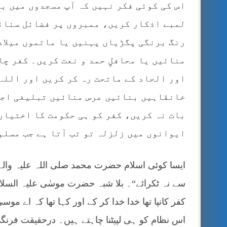
اس کی کوئی فکر نہیں کہ آپ مسجدوں میں ب
لمبے اذکار کریں، ممبروں پر فضائل سنائی
رنگ برنگی پگڑیاں پہنیں یا ماتموں میلا
منائیں یا محافلٍ حمد و نعت کریں۔ کفر چاہ
اور الحاد کے ماتحت رہ کر کریں اور اللہ 
خانقاہیں بنائیں عرس منائیں تبلیغی اجتم
بات نہ کریں، کفر کو ہی حکومت کا اختیار 
ایوانوں میں زلزلہ تو تب آتا ہے جب مسلم 
ایسا کوئی اسلام حضرت محمد صلی اللہ علیہ وال
سے نہ ٹکرائے“۔ بلا شبہ حضرت موسٰی علیہ السلام
کفر کانپا تھا خدا خدا کر کے اور کہا تھا کہ اے موسی
اس نظام کو ہی لپیٹنا چاہتے ہیں۔ درحقیقت فرنگی 