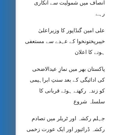
انصاف میں شمولیت سے انکاری
رہے
علی امین گنڈاپور کا وزیراعلیٰ
خیبرپختونخوا کے عہدے سے مستعفی
ہونے کا اعلان
پاکستان بھر میں نمازِ عیدالاضحی
کی ادائیگی کے بعد سنتِ ابراہیمی
کو زندہ رکھتے ہوئے قربانی کا
سلسلہ شروع
جہلم رکشہ اور ٹریلر میں تصادم
رکشہ ڈرائیور اور ایک عورت زخمی