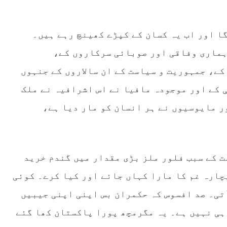
ا اور اب یہ کسان کے کپڑے کھینچ رہے ہیں۔
ہماری وفاقی اور صوبائی سرکاروں کے،
کے، جمہوریت و سیاست کے ان سالاروں کے جنہوں
ی کے اور موجودہ مافیا نے اس اشرافیہ نے ملک
 مایوسیوں نے ہر انسان کو مار دیا ہے،
ت کے سبب فلور ملز بڑی مقدار میں گندم خرید
چارہ غم کا مارا کہاں جائے اور کیا کرے۔ کوئی
تی۔ صد افسوس کہ حکمران بس اپنی اپنی جیبیں
 ہی نہیں ہے۔ یہ مگرمچھ پورا پاکستان کھا گئے