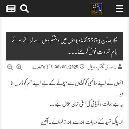
Skip
to
content
میجر عدنان (SSG کمانڈو) بنوں میں دہشتگردوں سے لڑتے ہوئے
جام شہادت نوش کرگئے۔۔۔
09/09/2025
چوھدری ثاقب متیال
0 تبصرے
انہوں نے اپنے ساتھی کو گولیوں سے بچانے کے لیے اپنے جسم کو ڈھال بنا
دیا۔
یہ ہے جرات و قربانی کی اعلیٰ ترین مثال ہے۔۔
اللہ پاک شہید کے درجات بلند سے بلند تر فرمائے۔ آمین