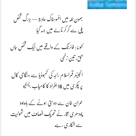
بھون نلہ میں افسوسناک حادثہ — بزرگ شخص
پلی سے گر کر نالے میں بہہ گیا
کہوٹہ: فائرنگ کے واقعے میں ایک شخص جاں
بحق، تین زخمی
انجینئر قمراسلام راجہ کی کمبوڈیا سے ہنگامی کال
پر چکری میں 16 افراد کا کامیاب ریسکیو
عمران خان سے دوستی ہونے کے باوجود
چودھری نثار نے تحریک انصاف میں شمولیت
سے انکاری رہے