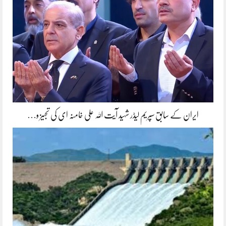
ایران کے سابق سپریم لیڈر شہید آیت اللہ علی خامنہ ای کی تجہیز و…