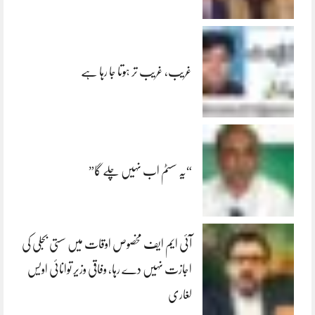
غریب، غریب تر ہوتا جا رہا ہے
“یہ سسٹم اب نہیں چلے گا”
آئی ایم ایف مخصوص اوقات میں سستی بجلی کی
اجازت نہیں دے رہا، وفاقی وزیر توانائی اویس
لغاری