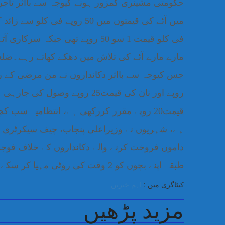
حکومتی مشینری کمزور ہونے کیوجہ سے بااثر تاجر
میں آٹے کی قیمتوں میں 50 روپ
فی کلو قیمت 1 سو 50 روپے تھی 
مارے مارے آٹے کی تلاش میں دھکے کھاتے رہے۔ضل
قیمت20 روپے مقرر کررکھی ہے، انتظامیہ سب 
ہے، شہریوں نے وزیراعلیٰ پنجاب، چیف سیکرٹری پن
داموں فروخت کرنے والے دکانداروں کے خلاف فوجد
طبقہ اپنے بچوں کو 2 وقت کی روٹی مہیا کر سکے۔
کیٹاگری میں :
اہم خبریں
مزید پڑھیں