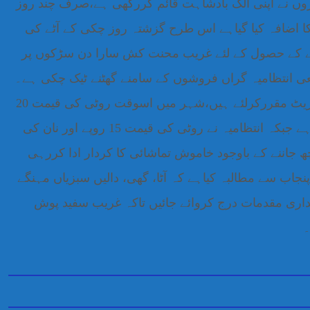
وں نے اپنی الگ بادشاہت قائم کررکھی ہے،صرف چند روز
ے فی کلو سے زائد کا اضافہ کیا گیاہے اس طرح گزشتہ روز چکی کے آٹے کی
جبکہ سرکاری آٹے کے حصول کے لئے غریب محنت کش سارا دن سڑکوں پر
عی انتظامیہ گراں فروشوں کے سامنے گھٹنے ٹیک چکی ہے۔
جس کیوجہ سے بااثر دکانداروں نے من مرضی کے ریٹ مقررکرلئے ہیں،شہر میں اسوقت روٹی کی قیمت 20
روپے اور نان کی قیمت25 روپے وصول کی جارہی ہے جبکہ انتظامیہ نے روٹی کی قیمت 15 روپے اور نان کی
کچھ جاننے کے باوجود خاموش تماشائی کا کردار ادا کررہی
جاب سے مطالبہ کیاہے کہ آٹا، گھی، دالیں سبزیاں مہنگے
اری مقدمات درج کروائے جائیں تاکہ غریب سفید پوش