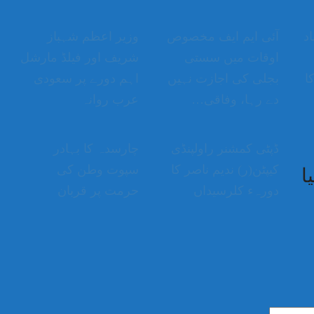
اد
آئی ایم ایف مخصوص
وزیر اعظم شہباز
اوقات میں سستی
شریف اور فیلڈ مارشل
ا
بجلی کی اجازت نہیں
اہم دورے پر سعودی
دے رہا، وفاقی…
عرب روانہ
ڈپٹی کمشنر راولپنڈی
چارسدہ کا بہادر
کیپٹن(ر) ندیم ناصر کا
سپوت وطن کی
ا
دورہء کلرسیداں
حرمت پر قربان