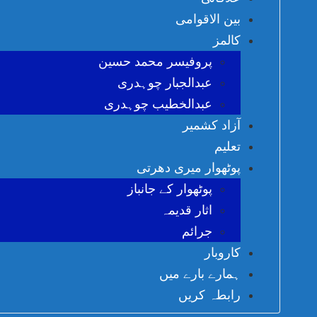
بین الاقوامی
کالمز
پروفیسر محمد حسین
عبدالجبار چوہدری
عبدالخطیب چوہدری
آزاد کشمیر
تعلیم
پوٹھوار میری دھرتی
پوٹھوار کے جانباز
اثار قدیمہ
جرائم
کاروبار
ہمارے بارے میں
رابطہ کریں