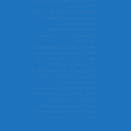
کامیاب ریسکیو
عمران خان سے دوستی ہونے کے باوجود
چودھری نثار نے تحریک انصاف میں
شمولیت سے انکاری رہے
علی امین گنڈاپور کا وزیراعلیٰ
خیبرپختونخوا کے عہدے سے مستعفی
ہونے کا اعلان
پاکستان بھر میں نمازِ عیدالاضحی کی
ادائیگی کے بعد سنتِ ابراہیمی کو زندہ
رکھتے ہوئے قربانی کا سلسلہ شروع
“یہ سسٹم اب نہیں چلے گا”
جہلم پولیس کی کارروائی،10 سالہ بچے
کو جنسی زیادتی کا نشانہ بنانے والا
ملزم گرفتار،مقدمہ درج
جہلم رکشہ اور ٹریلر میں تصادم رکشہ
ڈرائیور اور ایک عورت زخمی ٹریلر کا
ڈرائیور فرار ہونے میں کامیاب
وزیر اعظم شہباز شریف اور فیلڈ
مارشل اہم دورے پر سعودی عرب روانہ
غریب، غریب تر ہوتا جا رہا ہے