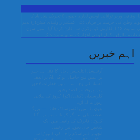
وفاقی وزیر توانائی اویس لغاری
جموں 6 تحریک شاد باد کا
پوت وطن کی حرمت پر قربان
ڈپٹی کمشنر راولپنڈی کیپٹن(ر) ندیم
مون سون
ٹنعاصم طارق مکمل فوجی اعزاز کے ساتھ سپردِ خاک
اہم خبریں
آرٹیفشل انٹلیجنس دجال کا فتنہ ہے جس
پر ہمیں فتح حاصل ہو گی،AI پر اندھے
اعتماد کی وجہ سے ہمیں خطرات لاحق
ہیں پروفیسر احمد رفیق
کلرسیداں ڈکیتی‘ڈاکو1 کروڑ کے طلائی
زیورات لے اڑے
بھون نلہ میں افسوسناک حادثہ — بزرگ
شخص پلی سے گر کر نالے میں بہہ گیا
کہوٹہ: فائرنگ کے واقعے میں ایک
شخص جاں بحق، تین زخمی
انجینئر قمراسلام راجہ کی کمبوڈیا سے
ہنگامی کال پر چکری میں 16 افراد کا