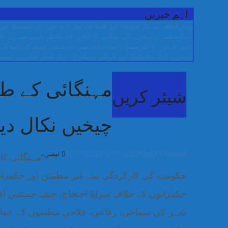
اہم خبریں
وزیر اعظم شہباز شریف اور فیلڈ مارشل اہم دورے پر سعودی عرب
عبدالخطیب چودھری کی حمایت کا اعلان
قائداعظم نامی شہری کا 
ناصر کا دورہء کلرسیداں
اسلام آباد میں غیرملکی وفود کی آمد کے موقع پر ڈیوٹی سے غائ
بارشیں، لینڈ سلائیڈنگ اور کوٹلی ستیاں کے نظر انداز متاثرین
اسسٹ
مہنگائی کے ط
شیئر کریں
چیخیں نکال دی
Abdul Khateeb
10/01/2023
10/01/2023
0 تبصرے
مہنگائی کا
حکومت کی کارکردگی سے غیر مطمئن اور حکمران 
حکمرانوں کے خلاف سراپا احتجاج، چیف جسٹس آف 
شہر کی سماجی، رفاعی، فلاحی تنظیموں کے عمائ