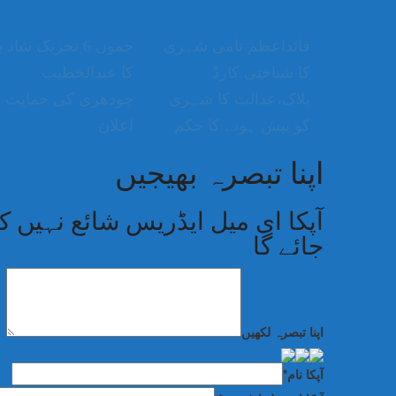
قائداعظم نامی شہری
جموں 6 تحریک شاد ب
کا شناختی کارڈ
کا عبدالخطیب
بلاک،عدالت کا شہری
چودھری کی حمایت ک
کو پیش ہونے کا حکم
اعلان
اپنا تبصرہ بھیجیں
آپکا ای میل ایڈریس شائع نہیں کی
جائے گا
اپنا تبصرہ لکھیں
آپکا نام
*