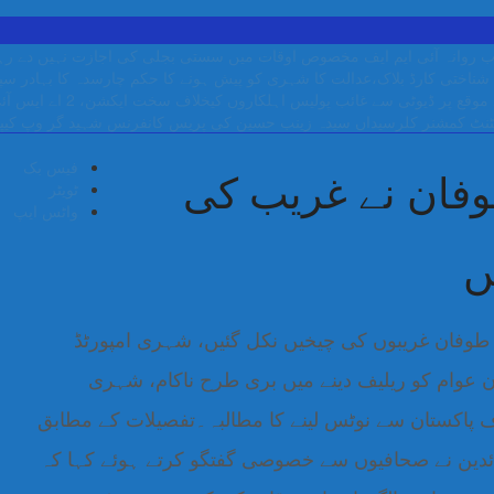
 روانہ
آئی ایم ایف مخصوص اوقات میں سستی بجلی کی اجازت نہیں دے رہا، 
شناختی کارڈ بلاک،عدالت کا شہری کو پیش ہونے کا حکم
چارسدہ کا بہادر س
ب پولیس اہلکاروں کیخلاف سخت ایکشن، 2 اے ایس آئی سمیت 12 اہلکاروں کو نوکری سے فارغ کردیا گیا۔
نٹ کمشنر کلرسیداں سیدہ زینب حسین کی پریس کانفرنس
شہید گر وپ کیپ
فیس بک
وفان نے غریب کی
ٹویٹر
واٹس ایپ
ں
 طوفان غریبوں کی چیخیں نکل گئیں، شہری امپورٹڈ
عوام کو ریلیف دینے میں بری طرح ناکام، شہری
پاکستان سے نوٹس لینے کا مطالبہ۔تفصیلات کے مطابق
دین نے صحافیوں سے خصوصی گفتگو کرتے ہوئے کہا کہ