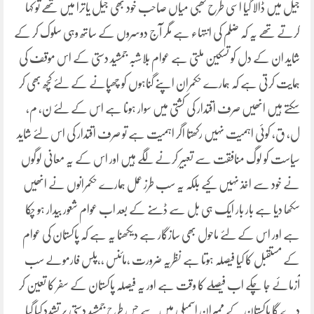
جیل میں ڈالا گیا اسی طرح کھبی میاں صاحب خود بھی جیل یاترا میں تھے تو کہا
کرتے تھے یہ کہ ضلم کی انتہاء ہے مگر آج دوسروں کے ساتھ وہی سلوک کر کے
شاید ان کے دل کو تسکین ملتی ہے عوام بلاشبہ جمشید دستی کے اس موقف کی
ہمایت کرتی ہے کہ ہمارے حکمران اپنے گناہوں کو چھپانے کے لئے کچھ بھی کر
سکتے ہیں انھیں صرف اقتدار کی کشتی میں سوار ہونا ہے اس کے لئے ن، م،
ل، ق، کوئی اہمیت نہیں رکھتا اگر اہمیت ہے تو صرف اقتدار کی اس لئے شاید
سیاست کو لوگ منافقت سے تعبیر کرنے لگے ہیں اور اس کے یہ معانی لوگوں
نے خود سے اخذ نہیں کیے بلکہ یہ سب طرز عمل ہمارے حکمرانوں نے انھیں
سکھا دیا ہے بار بار ایک ہی بل سے ڈسنے کے بعد اب عوام شعور بیدار ہو چکا
ہے اور اس کے لئے ماحول بھی سازگار ہے دیکھنا یہ ہے کہ پاکستان کی عوام
کے مستقبل کا کیا فیصلہ ہوتا ہے نظریہ ضرورت ،مائنس ،،پلس فارمولے سب
آزمائے جا چکے اب فیصلے کا وقت ہے اور یہ فیصلہ پاکستان کے سفر کا تعین کر
دے گا پاکستان کے ممبران اسمبلی میں سے جس طرح جمشید دستی پر تشدد کیا گیا