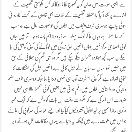
ہے ایسی صورت میں عدلیہ کو یہ کھوج لگانا ہوگا کہ کس حکومتی شخصیت کے
اشارے پر تشدد کیا گیا متعلقہ شخصیت کے خلاف بھی قانون کے تحت کارروائی
ہونی چاہیے دوسری طرف پنجاب میں جیلوں کی جو صورت حال ہے وہ سب
کے سامنے ہے وہاں جا کر لوگ پہلے سے زیادہ جرائم پسند ہو جاتے ہیں وہاں
کوئی اصلاحی مرکز نہیں جہاں انھیں اپنی زندگی میں لوٹانے کی کوئی کوشش کی جا
سکے یہ سب کچھ موجودہ حکمران دیکھ چکے ہیں مگر وہ کسی قسم کی بھلائی کے حق
میں نہیں خود میاں صاحبان نے جیل کاٹی ہے انھیں جیل کی مشکلات کا
بخوبی اندازہ ہے مگر کوئی اسطرف توجہ ہی نہیں دینا چاہتا جبکہ دوسری طرف ضلم
و جبر کی وہ داستانیں جیلوں میں رقم ہو تی ہیں جنھیں کوئی لکھنے والا ہی نہیں
ضرورت اس امر کی ہے کہ حکومت وقت اس بات کو نوٹس لے کہ ایک ممبر
قانون ساز اسمبلی پر غیر قانونی تشدد کیوں کیا گیا اور ایسے عناصر کی سرکوبی کی جائے
جو اس میں ملوث رہے ہیں کیونکہ یہ دنیا ہے یہاں مکافات عمل ہوتے دیر
نہیں لگتی۔