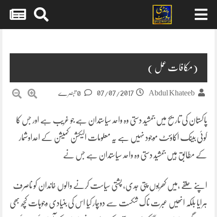
Skip
to
content
(مکافات عمل )
07/07/2017
Abdul Khateeb
0 تبصرے
پاکستان کی تاریح میں جمشید دستی وہ واحد سیاستدان ہے جو غریب ہے اور جس کا
کوئی بینک اکاؤنٹ موجود نہیں ہے یہ معلومات الیکشن کمیشن کے اعداوشمار
کے مطابق ہیں جمشید دستی وہ واحد سیاستدان ہے جس نے
اپنے حلقے ،میں کھربوں پتی جدی، پشتی سیاست کرنے والوں خاندان کو ناصرف
ہرایا بلکہ انھیں عبرت ناک شکست سے دوچار کیا اس کی بنیادی وجوہات کچھ بھی