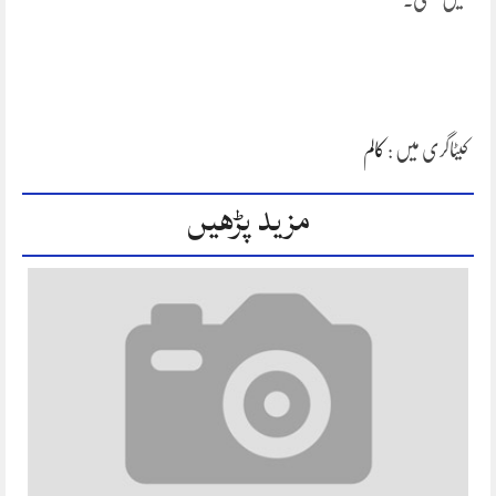
کیٹاگری میں :
کالم
مزید پڑھیں