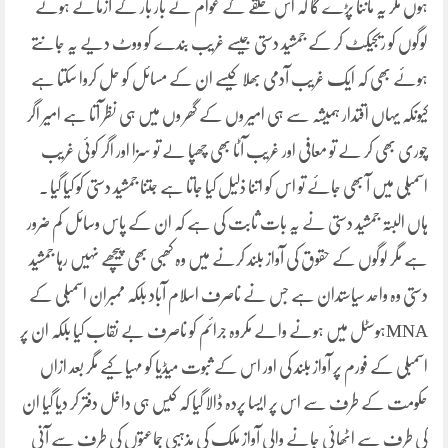
ہوں مگر یہ ماننا پڑے گا کہ اس حلقے کے عوام نے بار بار کے آزمائے ہوئے
لوگوں کو ریجیکٹ کر کے جمشید دستی جیسے غریب بندے کو ووٹ دیے یہ جانتے
ہوئے بھی کہ ایک غریب آدمی بھلا کیسے ان کے مسائل کو حل کروا سکتا ہے
کیونکہ یہاں اقتدار ہمیشہ سے ہی امیر وں کے گھر وں میں ہی نظر آتا ہے امیر اگر
چوری بھی کر لے تو معافی اور غریب آٹا بھی چھپا لے تو سزا اور اگر کوئی غریب
اسمبلی میں آ بھی جائے تو اس کو اتنا ذلیل کیا جاتا ہے جتنا جمشید دستی کو کیا گیا ۔
ہاں البتہ جمشید دستی نے یہ بات ثابت کی ہے کہ ان کے پاس وسائل کم ضرور
ہے مگر لوگوں کے حقوق کی آواز بلند کرنے میں وہ کھبی بھی پیچھے نہیں رہا جمشید
دستی وہ واحد سیاستدان ہے جس نے ناصرف اسلام آباد بلکہ ممبران اسمبلی کے
MNAہوسٹل میں ہونے والے مکروہ جرائم کو ناصرف بے نقاب کیا بلکہ ان پر
اسمبلی کے فورم پر آواز بلند کی اور اس کے ثبوت میڈیا کو مہیا کیے مگر بعد ازاں
حکومت کے طرف سے اس پر ایسا پردہ ڈالا گیا کہ کیس ہی داخل دفتر کر دیا گیا ان
کی طرف سے اٹھائی جانے والی آواز ملک کی مذہبی جماعتوں کی طرف سے آنی