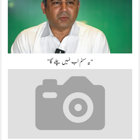
“یہ سسٹم اب نہیں چلے گا”