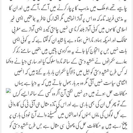
چاہیے تھے جو ملک میں مذہب کا پرچار کرنے میں آگے ،آگے ہیں اور ان کا
یہ مذہبی فریضہ تاھ کہ وہ اس پر آواز اٹھاتیں مگر اقتدار کی خاطر یہ جماعتیں ایسی غیر
اسلامی کاموں میں کوئی آواز بلند کرنا ہی نہیں چاہتی کیونہ ایسی آواز سے مغربی
ممالک اور امریکہ بہادر ناراض ہوتا ہ ہے یا شاید ان کو لگتا ہے کہ یہ کوئی ایسی
بات نہیں جس پر احتجاج کیا جائے یہ وہ کڑوی باتیں ہیں جنھیں سامنے رکھ کر
ہمارے حکمرانوں نے جمشید دستی کے ساتھ ناروا سلوک کیا اور ساری دنیا نے دیکھا
کہ کس طرح جمشید دستی کو جیل میں ڈالاگیا حکمران بار بار یہ کہتے ہیں کہ انھیں
انتقامی سیاست نہیں آتی مگر وہ ہر بار بھول جاتے ہیں کہ یہ دنیا ہے یہاں
مکافات عمل ہونے میں دیر نہیں لگتی آج اگر وہ کسی کے ساتھ
ایسے کریں
گے تو پھر کل ان کی بھی باری ہے اور اس کی تازہ مثال جی آئی ٹی کی کاروائی
ہے کل لوگوں کی ماؤں بہنوں کو اعدالتوں میں گھسیٹنے والے آج خود کی باری پر
چینخ رہے ہیں یہ مکافات عمل کی چھوٹی سی مثال ہے جس طرح جمشید دستی کو