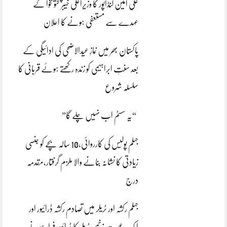
علی امین گنڈاپور کا وزیراعلیٰ خیبرپختونخوا کے
عہدے سے مستعفی ہونے کا اعلان
پاکستان بھر میں نمازِ عیدالاضحی کی ادائیگی کے
بعد سنتِ ابراہیمی کو زندہ رکھتے ہوئے قربانی کا
سلسلہ شروع
“یہ سسٹم اب نہیں چلے گا”
جہلم پولیس کی کارروائی،10 سالہ بچے کو جنسی
زیادتی کا نشانہ بنانے والا ملزم گرفتار،مقدمہ
درج
جہلم رکشہ اور ٹریلر میں تصادم رکشہ ڈرائیور اور
ایک عورت زخمی ٹریلر کا ڈرائیور فرار ہونے