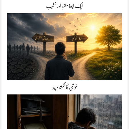
ایک اچھا مقرر اور خطیب
خوشی کا گمشدہ پتہ