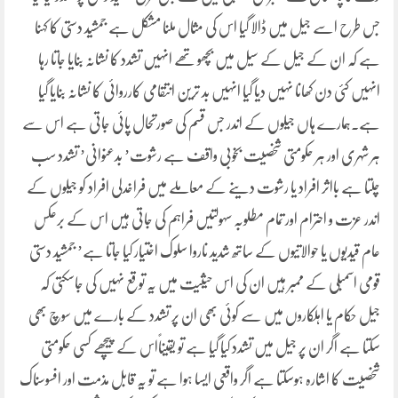
جس طرح اسے جیل میں ڈالا گیا اس کی مثال ملنا مشکل ہے جمشید دستی کا کہنا
ہے کہ ان کے جیل کے سیل میں بچھو تھے انہیں تشدد کا نشانہ بنایا جاتا رہا
انہیں کئی دن کھانا نہیں دیا گیا انہیں بد ترین انتقامی کارروائی کا نشانہ بنایا گیا
ہے۔ہمارے ہاں جیلوں کے اندر جس قسم کی صورتحال پائی جاتی ہے اس سے
ہر شہری اور ہر حکومتی شخصیت بخوبی واقف ہے رشوت’ بدعنوانی’ تشدد سب
چلتا ہے بااثر افراد یا رشوت دینے کے معاملے میں فراخدلی افراد کو جیلوں کے
اندر عزت و احترام اور تمام مطلوبہ سہولتیں فراہم کی جاتی ہیں اس کے برعکس
عام قیدیوں یا حوالاتیوں کے ساتھ شدید ناروا سلوک اختیار کیا جاتا ہے’ جمشید دستی
قومی اسمبلی کے ممبر ہیں ان کی اس حیثیت میں یہ توقع نہیں کی جاسکتی کہ
جیل حکام یا اہلکاروں میں سے کوئی بھی ان پر تشدد کے بارے میں سوچ بھی
سکتا ہے اگر ان پر جیل میں تشدد کیا گیا ہے تو یقیناًاس کے پیچھے کسی حکومتی
شخصیت کا اشارہ ہوسکتا ہے اگر واقعی ایسا ہوا ہے تو یہ قابل مذمت اور افسوسناک