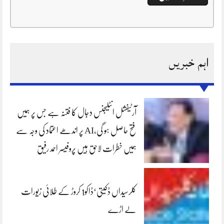
اہم خبریں
آرٹیفشل انٹلیجنس دجال کا فتنہ ہے جس پر ہمیں
فتح حاصل ہو گی،AI پر اندھے اعتماد کی وجہ سے
ہمیں خطرات لاحق ہیں پروفیسر احمد رفیق
کلرسیداں ڈکیتی‘ڈاکو1 کروڑ کے طلائی زیورات
لے اڑے