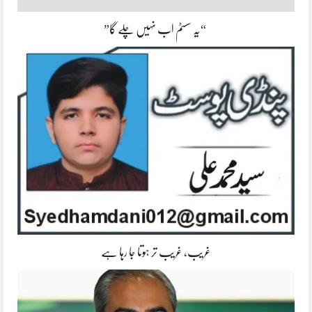
“یہ سسٹم اب نہیں چلے گا”
غریب، غریب تر ہوتا جا رہا ہے