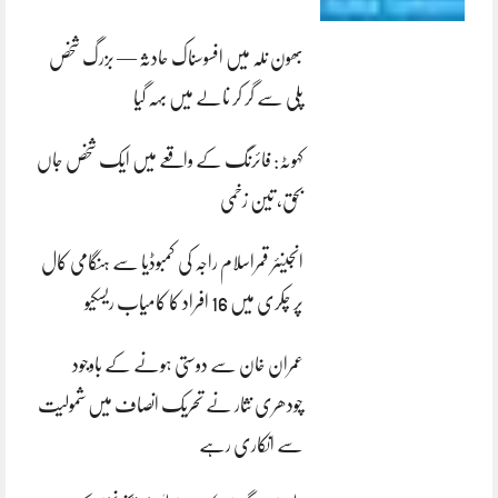
بھون نلہ میں افسوسناک حادثہ — بزرگ شخص
پلی سے گر کر نالے میں بہہ گیا
کہوٹہ: فائرنگ کے واقعے میں ایک شخص جاں
بحق، تین زخمی
انجینئر قمراسلام راجہ کی کمبوڈیا سے ہنگامی کال
پر چکری میں 16 افراد کا کامیاب ریسکیو
عمران خان سے دوستی ہونے کے باوجود
چودھری نثار نے تحریک انصاف میں شمولیت
سے انکاری رہے