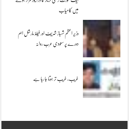
میں کامیاب
وزیر اعظم شہباز شریف اور فیلڈ مارشل اہم
دورے پر سعودی عرب روانہ
غریب، غریب تر ہوتا جا رہا ہے