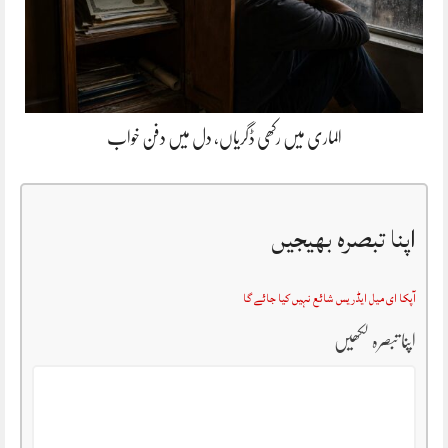
الماری میں رکھی ڈگریاں، دل میں دفن خواب
اپنا تبصرہ بھیجیں
آپکا ای میل ایڈریس شائع نہیں کیا جائے گا
اپنا تبصرہ لکھیں