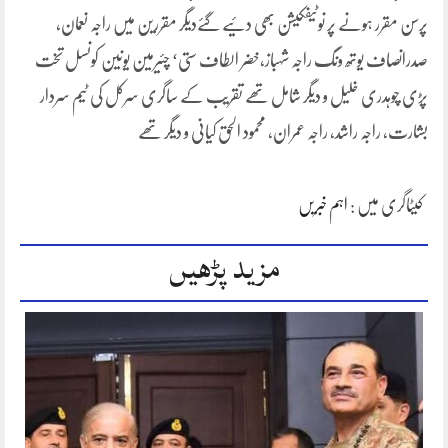
پرسن مقرر ہونے پر نوٹیفکیشن بھی دئیے گئےدیگر مقررین میں راجہ نعمان،
صدرانصاف یوتھ ونگ راجہ شہباز،خضر الطاف ستی‘ چئیرمین یونین کونسل تخت
پڑی چوہدری خلیل و دیگر شامل تھے تقریب کے ساگری سرکل کی ٹیم سردار
بشارت، راجہ راشد، راجہ عمران، محمود الحق کیانی و دیگر تھے
کیٹاگری میں :
اہم خبریں
مزید پڑھیں