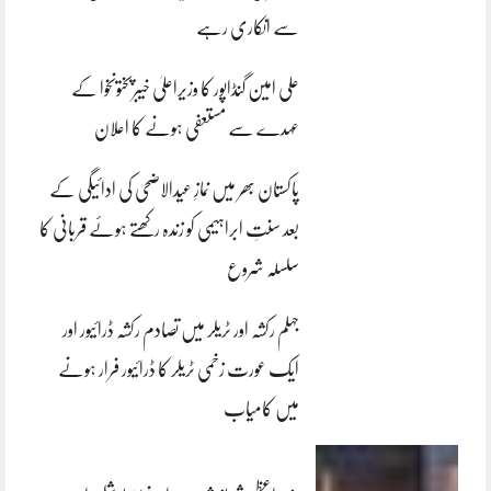
سے انکاری رہے
علی امین گنڈاپور کا وزیراعلیٰ خیبرپختونخوا کے
عہدے سے مستعفی ہونے کا اعلان
پاکستان بھر میں نمازِ عیدالاضحی کی ادائیگی کے
بعد سنتِ ابراہیمی کو زندہ رکھتے ہوئے قربانی کا
سلسلہ شروع
جہلم رکشہ اور ٹریلر میں تصادم رکشہ ڈرائیور اور
ایک عورت زخمی ٹریلر کا ڈرائیور فرار ہونے
میں کامیاب