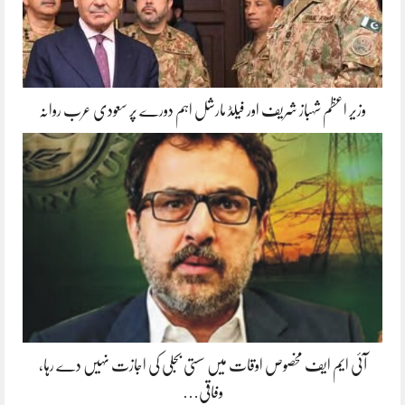
وزیر اعظم شہباز شریف اور فیلڈ مارشل اہم دورے پر سعودی عرب روانہ
آئی ایم ایف مخصوص اوقات میں سستی بجلی کی اجازت نہیں دے رہا،
وفاقی…