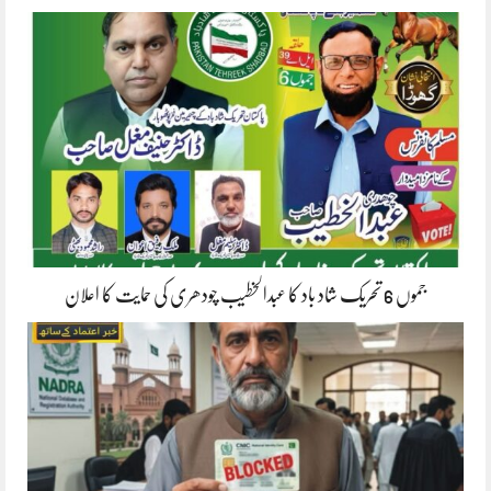
جموں 6 تحریک شاد باد کا عبدالخطیب چودھری کی حمایت کا اعلان