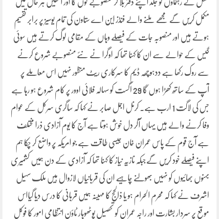
مغل کے رہنماؤں کو جلد اپنے دفتر بلا کر منصوبے لوں گا اور انھیں ہر حال میں
مکمل کریں گے مجھے ملنے والے فنڈز این اے ستاون کی تمام یوسیز پر برابر تقسیم
ہوتے ہیں اور منصوبہ جات کے فیصلے وہاں کے مقامی لوگ کرتے ہیں سوئی
گیس کے حوالے سے ان کا کہنا تھا کہ اوگرا نے نئے منصوبے شروع کرنے
سے روک رکھا ہے ددہوچھہ ڈیم کا سرکاری ریٹ منظور نہیں اس معاملے پر
آپ کے ساتھ کھڑا ہوں گا 29 اگست کو سہالہ فلائی اوور پر کام شروع ہو رہا ہے
جس کی لاگت 1 ارب ہے۔ کرنل اجمل صابر نے کہا کہ ساگری سرکل کے عوام
وفا کرنے والے ہیں یہاں آکر دل خوش ہوتا ہے آج کا یوم آزادی ذرا مختلف
ہے آج قوم کے پاس عمران خان جیسی طاقت ہے جو امریکہ پر واضع کر چکا ہم
اپنے فیصلے خود کریں گےجبکہ نازیہ نیاز کا کہنا تھا کہ آزادی کے دن ہمیں کشمیری
بہنوں بھائیوں کو نہیں بھولنے چاہیے ان کی قربانیاں لازوال ہیں ملک سہیل
اشرف نے کہا کہ محرم الحرام ہو یا ذالحج کا مہینہ ہمیں قربانی کا درس دیا گیااس
موقع پر سردار بشارت اور راجہ عمران کو تحصیل پوٹھوہار ٹاؤن انتظامی امور کا فوکل