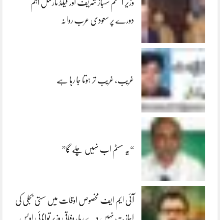
وزیر اعظم شہباز شریف اور فیلڈ مارشل اہم
دورے پر سعودی عرب روانہ
غریب، غریب تر ہوتا جا رہا ہے
“یہ سسٹم اب نہیں چلے گا”
آئی ایم ایف مخصوص اوقات میں سستی بجلی کی
اجازت نہیں دے رہا، وفاقی وزیر توانائی اویس