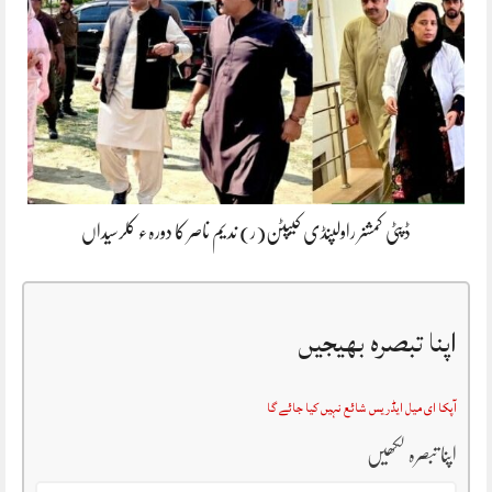
ڈپٹی کمشنر راولپنڈی کیپٹن(ر) ندیم ناصر کا دورہء کلرسیداں
اپنا تبصرہ بھیجیں
آپکا ای میل ایڈریس شائع نہیں کیا جائے گا
اپنا تبصرہ لکھیں