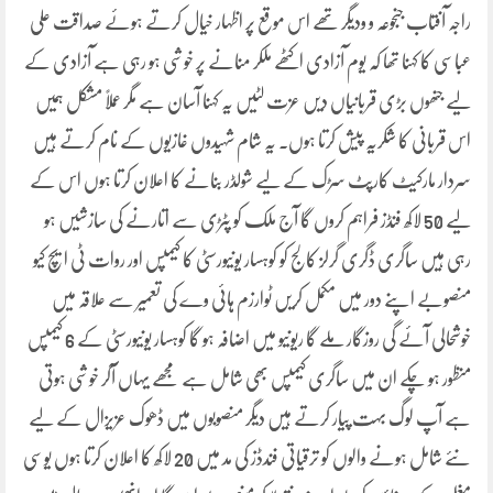
راجہ آفتاب جنجوعہ و ودیگر تھے اس موقع پر اظہار خیال کرتے ہوئے صداقت علی
عباسی کا کہنا تھا کہ یوم آزادی اکٹھے ملکر منانے پر خوشی ہو رہی ہے آزادی کے
لیے جنھوں بڑی قربانیاں دیں عزت لٹیں یہ کہنا آسان ہے مگر عملاً مشکل ہمیں
اس قربانی کا شکریہ پیش کرتا ہوں. یہ شام شہیدوں غازیوں کے نام کرتے ہیں
سردار مارکیٹ کارپٹ سڑک کے لیے شولڈر بنانے کا اعلان کرتا ہوں اس کے
لیے 50 لاکھ فنڈز فراہم کروں گا آج ملک کو پٹڑی سے اتارنے کی سازشیں ہو
رہی ہیں ساگری ڈگری گرلز کالج کو کوہسار یونیورسٹی کا کیمپس اور روات ٹی ایچ کیو
منصوبے اپنے دور میں مکمل کریں ٹوارزم ہائی وے کی تعمیر سے علاقہ میں
خوشحالی آئے گی روزگار ملے گا ریونیو میں اضافہ ہو گا کوہسار یونیورسٹی کے 6 کیمپس
منظور ہو چکے ان میں ساگری کیمپس بھی شامل ہے مجھے یہاں آکر خوشی ہوتی
ہے آپ لوگ بہت پیار کرتے ہیں دیگر منصوبوں میں ڈھوک عزیزال کے لیے
نئے شامل ہونے والوں کو ترقیاتی فندڈز کی مد میں 20 لاکھ کا اعلان کرتا ہوں یوسی