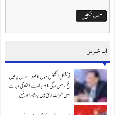
اہم خبریں
آرٹیفشل انٹلیجنس دجال کا فتنہ ہے جس پر ہمیں
فتح حاصل ہو گی،AI پر اندھے اعتماد کی وجہ سے
ہمیں خطرات لاحق ہیں پروفیسر احمد رفیق