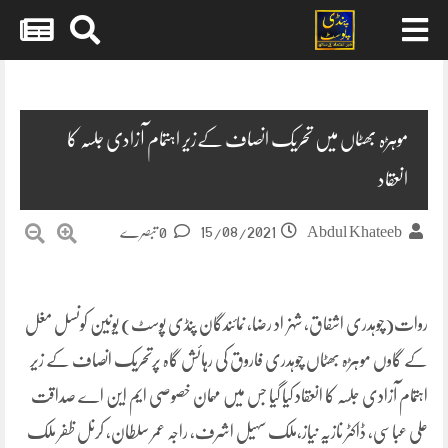
Skip
to
content
موہڑہ بھٹاں میں تحریک انصاف کےزیر اہتمام آزادی جلسہ کا
انعقاد
15/08/2021
Abdul Khateeb
0 تبصرے
روات(چوہدری اشفاق، شہزاد رضا، نمائندگان پنڈی پوسٹ) یونین کونسل مغل
کے گاوں موہڑہ بھٹاں چوہدری فاروق کی رہائش گاہ پرتحریک انصاف کے زیر
اہتمام آزادی جلسہ کا انعقاد کیا گیا جس میں مہمان خصوصی ایم این اے صداقت
علی عباسی، ڈاکٹر نازیہ نیاز،ملک سہیل اشرف، راجہ عمر سلطان، کرنل ظفر ملک