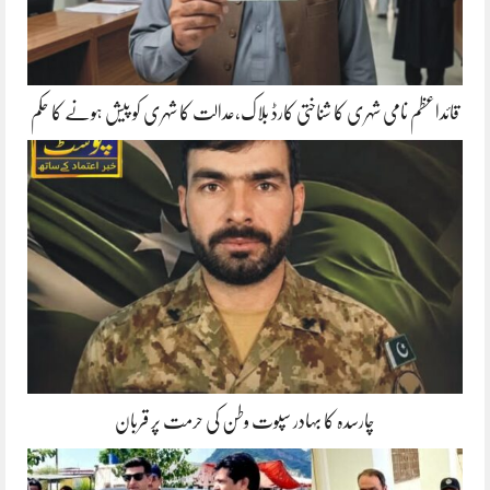
قائداعظم نامی شہری کا شناختی کارڈ بلاک،عدالت کا شہری کو پیش ہونے کا حکم
چارسدہ کا بہادر سپوت وطن کی حرمت پر قربان