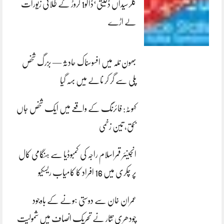
کلرسیداں ڈکیتی‘ڈاکو1 کروڑ کے طلائی زیورات
لے اڑے
بھون نلہ میں افسوسناک حادثہ — بزرگ شخص
پلی سے گر کر نالے میں بہہ گیا
کہوٹہ: فائرنگ کے واقعے میں ایک شخص جاں
بحق، تین زخمی
انجینئر قمراسلام راجہ کی کمبوڈیا سے ہنگامی کال
پر چکری میں 16 افراد کا کامیاب ریسکیو
عمران خان سے دوستی ہونے کے باوجود
چودھری نثار نے تحریک انصاف میں شمولیت