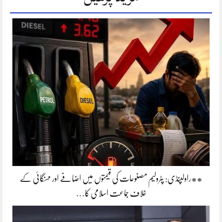
**راولپنڈی: پٹرولیم مصنوعات کی قیمتوں میں اضافے اور مہنگائی کے
خلاف جماعت اسلامی کا…