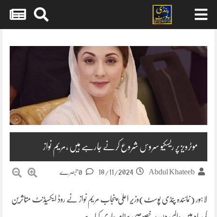
Skip
to
content
موٹرویز پر ریسکیو سروس شروع کرنے جارہے ہیں ،مریم نواز
18/11/2024
Abdul Khateeb
0 تبصرے
لاہور (نمائندہ پنڈی پوسٹ)وزیرِ اعلیٰ پنجاب مریم نواز نے روڈ ایکسیڈنٹ متاثرین
کی یاد میں عالمی دن پر خصوصی پیغام جاری کیا ہے