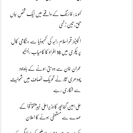
کہوٹہ: فائرنگ کے واقعے میں ایک شخص جاں
بحق، تین زخمی
انجینئر قمراسلام راجہ کی کمبوڈیا سے ہنگامی کال
پر چکری میں 16 افراد کا کامیاب ریسکیو
عمران خان سے دوستی ہونے کے باوجود
چودھری نثار نے تحریک انصاف میں شمولیت
سے انکاری رہے
علی امین گنڈاپور کا وزیراعلیٰ خیبرپختونخوا کے
عہدے سے مستعفی ہونے کا اعلان