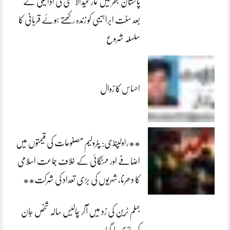
پاکستان بھر میں نمازِ عیدالاضحی کی ادائیگی کے
بعد سنتِ ابراہیمی کو زندہ رکھتے ہوئے قربانی کا
سلسلہ شروع
احساس کا زوال
**راولپنڈی: پٹرولیم مصنوعات کی قیمتوں میں
اضافے اور مہنگائی کے خلاف جماعت اسلامی
کا دھرنا، شہریوں کی بڑی تعداد کی شرکت**
جہلم ٹرین کی زد میں آکر چالیس سالہ شخص جان
کی بازی ہارگیا