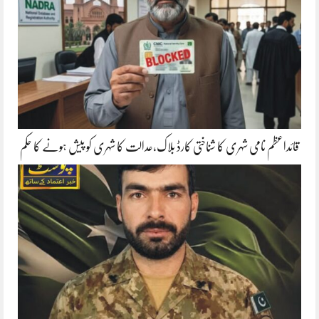
قائداعظم نامی شہری کا شناختی کارڈ بلاک،عدالت کا شہری کو پیش ہونے کا حکم