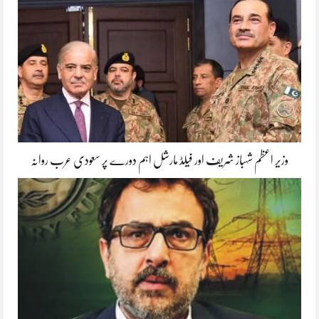
وزیر اعظم شہباز شریف اور فیلڈ مارشل اہم دورے پر سعودی عرب روانہ