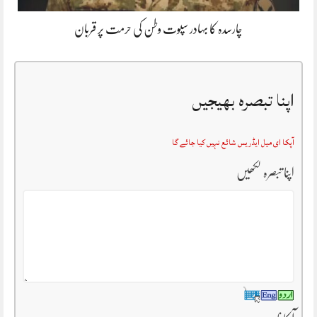
چارسدہ کا بہادر سپوت وطن کی حرمت پر قربان
اپنا تبصرہ بھیجیں
آپکا ای میل ایڈریس شائع نہیں کیا جائے گا
اپنا تبصرہ لکھیں