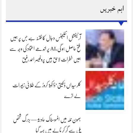
اہم خبریں
آرٹیفشل انٹلیجنس دجال کا فتنہ ہے جس پر ہمیں
فتح حاصل ہو گی،AI پر اندھے اعتماد کی وجہ سے
ہمیں خطرات لاحق ہیں پروفیسر احمد رفیق
کلرسیداں ڈکیتی‘ڈاکو1 کروڑ کے طلائی زیورات
لے اڑے
بھون نلہ میں افسوسناک حادثہ — بزرگ شخص
پلی سے گر کر نالے میں بہہ گیا