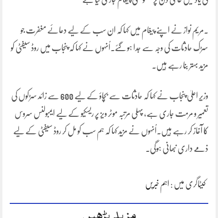
۔مریم نواز نے اپنے پیغام میں کہا کہ ان سب کے لیے دعائے مغفرت جو
سڑک حادثات کی وجہ سے جدا ہو گئے۔اُنہوں نے کہا کہ پنجاب میں روڈ سیفٹی کو
مزید بہتر بنا رہے ہیں۔
وزیرِ اعلیٰ پنجاب نے کہا کہ حادثات سے بچاؤ کے لیے 600 سے زائد سڑکوں کی
تعمیر و مرمت جاری ہے، پہلی مرتبہ موٹر ویز پر ریسکیو کے لیے ایمبولنس سروس
کا آغاز کر رہے ہیں۔اُنہوں نے مزید کہا کہ ہم سب کو مل کر روڈ سیفٹی کے لیے
ذمے داری نبھانی ہوگی۔
کیٹاگری میں :
اہم خبریں
مزید پڑھیں