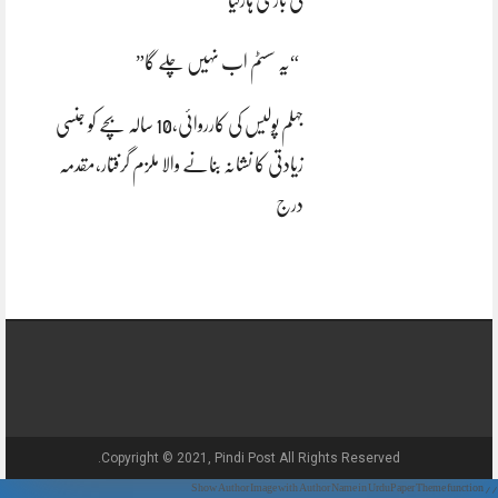
“یہ سسٹم اب نہیں چلے گا”
جہلم پولیس کی کارروائی،10 سالہ بچے کو جنسی
زیادتی کا نشانہ بنانے والا ملزم گرفتار،مقدمہ
درج
Copyright © 2021, Pindi Post All Rights Reserved.
// Show Author Image with Author Name in UrduPaper Theme function