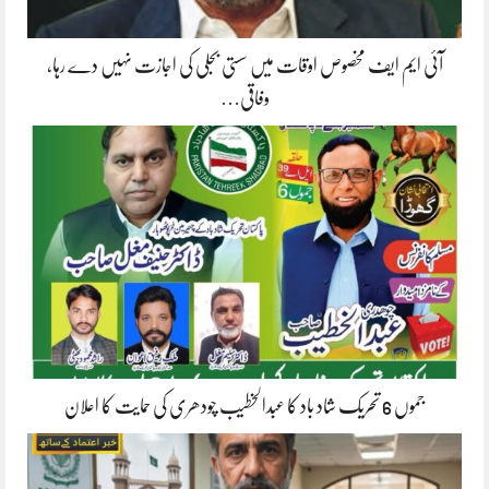
آئی ایم ایف مخصوص اوقات میں سستی بجلی کی اجازت نہیں دے رہا،
وفاقی…
جموں 6 تحریک شاد باد کا عبدالخطیب چودھری کی حمایت کا اعلان