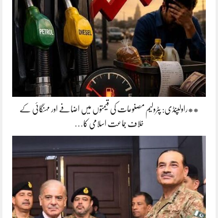
**راولپنڈی: پٹرولیم مصنوعات کی قیمتوں میں اضافے اور مہنگائی کے
خلاف جماعت اسلامی کا…