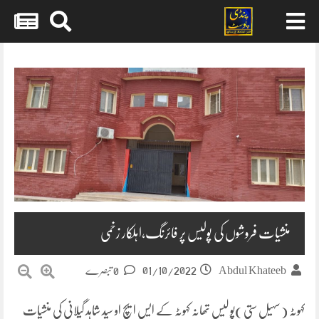
Skip
to
content
منشیات فروشوں کی پولیس پر فائرنگ،اہلکار زخمی
01/10/2022
Abdul Khateeb
0 تبصرے
کہوٹہ ( سہیل ستی )پو لیس تھانہ کہوٹہ کے ایس ایچ او سید شاہد گیلانی کی منشیات