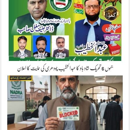
جموں 6 تحریک شاد باد کا عبدالخطیب چودھری کی حمایت کا اعلان