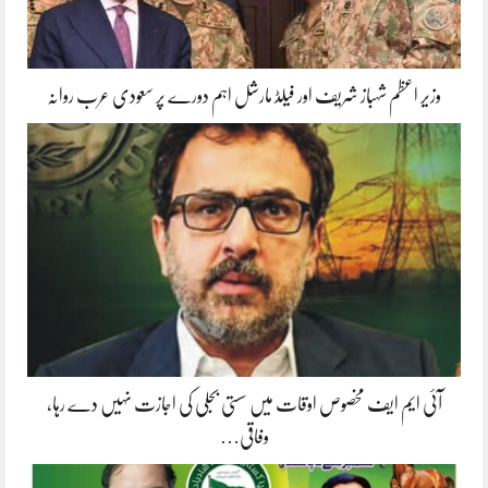
وزیر اعظم شہباز شریف اور فیلڈ مارشل اہم دورے پر سعودی عرب روانہ
آئی ایم ایف مخصوص اوقات میں سستی بجلی کی اجازت نہیں دے رہا،
وفاقی…