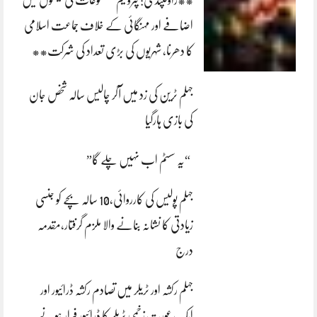
**راولپنڈی: پٹرولیم مصنوعات کی قیمتوں میں
اضافے اور مہنگائی کے خلاف جماعت اسلامی
کا دھرنا، شہریوں کی بڑی تعداد کی شرکت**
جہلم ٹرین کی زد میں آکر چالیس سالہ شخص جان
کی بازی ہارگیا
“یہ سسٹم اب نہیں چلے گا”
جہلم پولیس کی کارروائی،10 سالہ بچے کو جنسی
زیادتی کا نشانہ بنانے والا ملزم گرفتار،مقدمہ
درج
جہلم رکشہ اور ٹریلر میں تصادم رکشہ ڈرائیور اور
ایک عورت زخمی ٹریلر کا ڈرائیور فرار ہونے