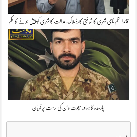
قائداعظم نامی شہری کا شناختی کارڈ بلاک،عدالت کا شہری کو پیش ہونے کا حکم
چارسدہ کا بہادر سپوت وطن کی حرمت پر قربان