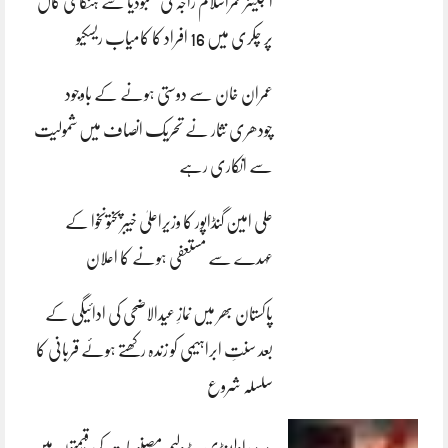
انجینئر قمراسلام راجہ کی کمبوڈیا سے ہنگامی کال
پر چکری میں 16 افراد کا کامیاب ریسکیو
عمران خان سے دوستی ہونے کے باوجود
چودھری نثار نے تحریک انصاف میں شمولیت
سے انکاری رہے
علی امین گنڈاپور کا وزیراعلیٰ خیبرپختونخوا کے
عہدے سے مستعفی ہونے کا اعلان
پاکستان بھر میں نمازِ عیدالاضحی کی ادائیگی کے
بعد سنتِ ابراہیمی کو زندہ رکھتے ہوئے قربانی کا
سلسلہ شروع