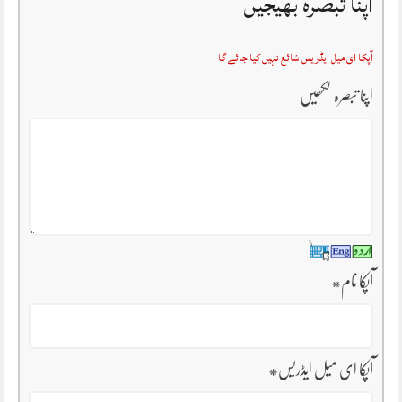
اپنا تبصرہ بھیجیں
آپکا ای میل ایڈریس شائع نہیں کیا جائے گا
اپنا تبصرہ لکھیں
آپکا نام
*
آپکا ای میل ایڈریس
*