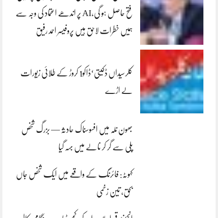
فتح حاصل ہو گی،AI پر اندھے اعتماد کی وجہ سے
ہمیں خطرات لاحق ہیں پروفیسر احمد رفیق
کلرسیداں ڈکیتی‘ڈاکو1 کروڑ کے طلائی زیورات
لے اڑے
بھون نلہ میں افسوسناک حادثہ — بزرگ شخص
پلی سے گر کر نالے میں بہہ گیا
کہوٹہ: فائرنگ کے واقعے میں ایک شخص جاں
بحق، تین زخمی