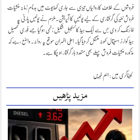
فروشوں کے خلاف کاروائیاں تیزی سے جاری کھڈیوٹ میں بدنام زمانہ منشیات
فروش نئیر کی گرفتاری کے لیے پولیس کا آپریشن۔ملزم نے پولیس پارٹی پہ
فائرنگ کر دی جس سے ایک ہیڈ کانسٹیبل شکیل زخمی ہو گیا جسے فوری تحصیل
ہیڈ کوارٹر ہسپتال کہوٹہ منتقل کر دیا گیا۔ اعلی افسران موقع پہ روانہ۔ واضع رہے کہ
مذکورہ منشیات فروش پہلے بھی متعدد بار گرفتار ہو چکا ہے۔
کیٹاگری میں :
اہم خبریں
مزید پڑھیں