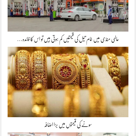
عالمی منڈی میں خام تیل کی قیمتیں کم ہوتی ہیں تو اس کا فائدہ…
سونے کی قیمتوں میں بڑا اضافہ