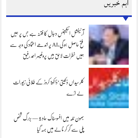
اہم خبریں
آرٹیفشل انٹلیجنس دجال کا فتنہ ہے جس پر ہمیں
فتح حاصل ہو گی،AI پر اندھے اعتماد کی وجہ سے
ہمیں خطرات لاحق ہیں پروفیسر احمد رفیق
کلرسیداں ڈکیتی‘ڈاکو1 کروڑ کے طلائی زیورات
لے اڑے
بھون نلہ میں افسوسناک حادثہ — بزرگ شخص
پلی سے گر کر نالے میں بہہ گیا