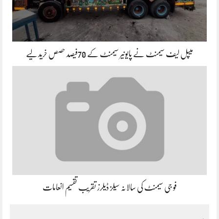
میپل لیف سیمنٹ نے پایونیر سیمنٹ کے 70فیصد حصص خرید لیے
فو جی سیمنٹ کی سالانہ سیلز ڈیلرز تقریب تقسیم انعامات