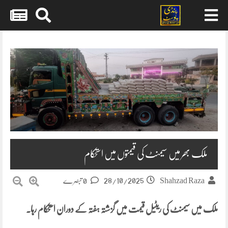
Skip
to
content
ملک بھر میں سیمنٹ کی قیمتوں میں استحکام
28/10/2025
Shahzad Raza
0 تبصرے
ملک میں سیمنٹ کی ریٹیل قیمت میں گزشتہ ہفتہ کے دوران استحکام رہا۔