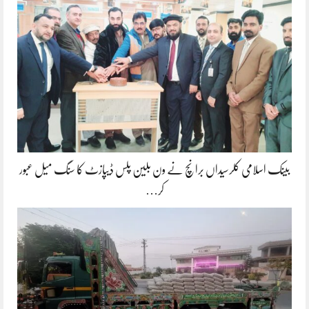
بینک اسلامی کلرسیداں برانچ نے ون بلین پلس ڈیپازٹ کا سنگ میل عبور
کر…