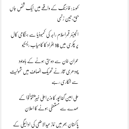
کہوٹہ: فائرنگ کے واقعے میں ایک شخص جاں
بحق، تین زخمی
انجینئر قمراسلام راجہ کی کمبوڈیا سے ہنگامی کال
پر چکری میں 16 افراد کا کامیاب ریسکیو
عمران خان سے دوستی ہونے کے باوجود
چودھری نثار نے تحریک انصاف میں شمولیت
سے انکاری رہے
علی امین گنڈاپور کا وزیراعلیٰ خیبرپختونخوا کے
عہدے سے مستعفی ہونے کا اعلان
پاکستان بھر میں نمازِ عیدالاضحی کی ادائیگی کے