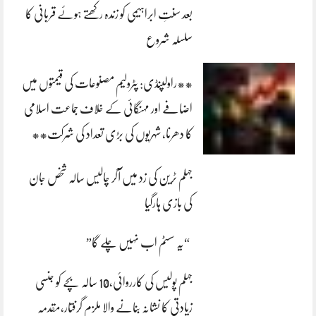
بعد سنتِ ابراہیمی کو زندہ رکھتے ہوئے قربانی کا
سلسلہ شروع
**راولپنڈی: پٹرولیم مصنوعات کی قیمتوں میں
اضافے اور مہنگائی کے خلاف جماعت اسلامی
کا دھرنا، شہریوں کی بڑی تعداد کی شرکت**
جہلم ٹرین کی زد میں آکر چالیس سالہ شخص جان
کی بازی ہارگیا
“یہ سسٹم اب نہیں چلے گا”
جہلم پولیس کی کارروائی،10 سالہ بچے کو جنسی
زیادتی کا نشانہ بنانے والا ملزم گرفتار،مقدمہ