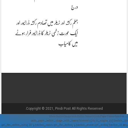
درج
جہلم رکشہ اور ٹریلر میں تصادم رکشہ ڈرائیور اور
ایک عورت زخمی ٹریلر کا ڈرائیور فرار ہونے
میں کامیاب
Copyright © 2021, Pindi Post All Rights Reserved.
// Show Author Image with Author Name in UrduPaper Theme function
urdu_paper_author_image_with_name($content) { if (is_single()) { $author_id =
get_the_author_meta('ID'); $author_name = get_the_author(); $author_avatar = get_avatar($author_id, 48);