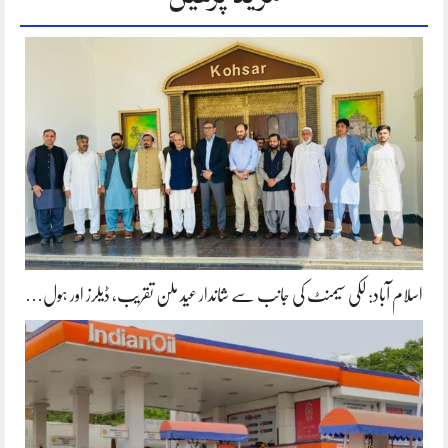
اسلام آباد: لکی سیمنٹ کی جانب سے شاندار عید ملن تقریب، ڈیلرز اور ہول…