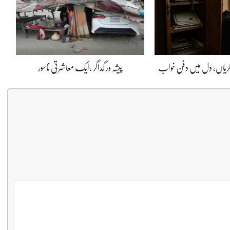
ڈگریاں، دل میں دفن خواب
پیشہ ور گداگر ،ایک معاشرتی ناسور