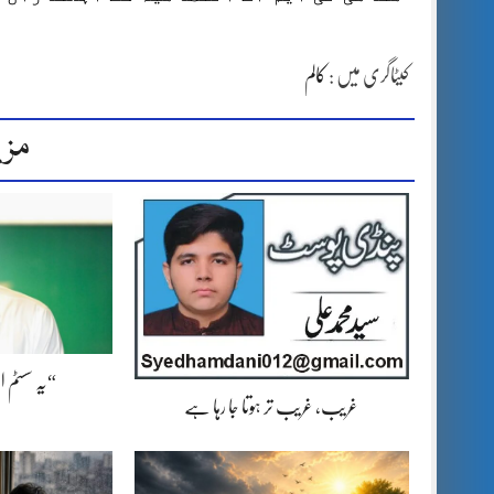
کیٹاگری میں :
کالم
مزی
“یہ سسٹم 
غریب، غریب تر ہوتا جا رہا ہے