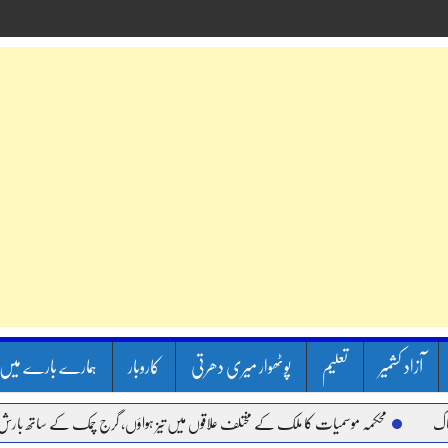
آزاد کشمیر
تعلیم
پوٹھوار میری دھرتی
کاروبار
ہمارے بارے میں
محکمہ موسمیات کا ملک کے مختلف علاقوں میں تیز ہواؤں، گرج چمک کے ساتھ بارش کا الر