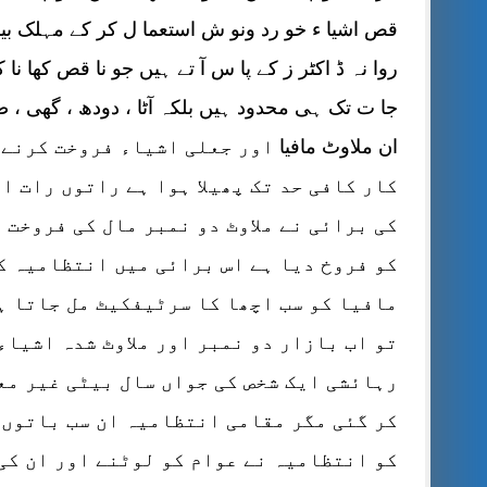
قص اشیا ء خو رد ونو ش استعما ل کر کے مہلک بیم
روا نہ ڈ اکٹر ز کے پا س آ تے ہیں جو نا قص کھا نا 
جا ت تک ہی محدود ہیں بلکہ آٹا ، دودھ ، گھی ، 
ان ملاوٹ مافیا
اور جعلی اشیاء فروخت کرنے 
کار کافی حد تک پھیلا ہوا ہے راتوں رات ام
کی برائی نے ملاوٹ دو نمبر مال کی فروخت
کو فروخ دیا ہے اس برائی میں انتظامیہ ک
مافیا کو سب اچھا کا سرٹیفکیٹ مل جاتا ہے
تو اب بازار دو نمبر اور ملاوٹ شدہ اشیاء
رہائشی ایک شخص کی جواں سال بیٹی غیر مع
کر گئی مگر مقامی انتظامیہ ان سب باتوں 
کو انتظامیہ نے عوام کو لوٹنے اور ان کی