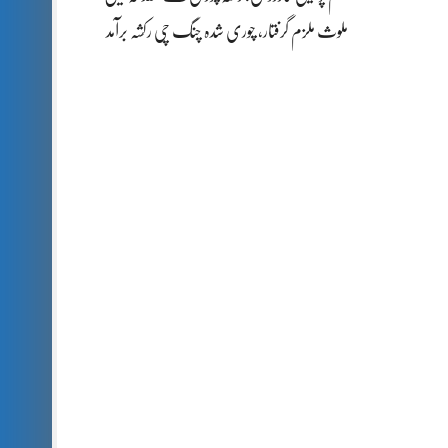
ملوث ملزم گرفتار، چوری شدہ چنگ چی رکشہ برآمد