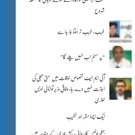
شروع
غریب، غریب تر ہوتا جا رہا ہے
“یہ سسٹم اب نہیں چلے گا”
آئی ایم ایف مخصوص اوقات میں سستی بجلی کی
اجازت نہیں دے رہا، وفاقی وزیر توانائی اویس
لغاری
ایک اچھا مقرر اور خطیب
جہلم پولیس کارروائی، رکشہ چوری کے مقدمہ میں