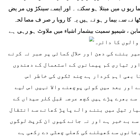
ا ریو ں میں مبتلا ہو سکتے ۔ اور ایسے سینکڑ وں مر یض
کھا نے سے بیما ر ہو تے ہیں یہ کا روبا ر صر ف مصا لحہ
صابن ، شیمپو سمیت بیشمار اشیاء میں ملاوٹ ہو رہی ہے
والوں کا دائرہ
یر بننے کی دھن اور حلال کمائی پر صبر نہ کرنے
 اور تیاری کم پیمانوں کے استعمال کے دھندوں
ا بھی اہم کردار ہے چند ٹکوں کی خاطر اس
 اور بعد میں کوئی پوچھنے والا نہیں اس لیے
 سے بھرے پڑے ہیں کچھ عرصہ قبل کلر سیداں کے
یار تیل میں بننے والے پاپڑ کھانے سے انتقال
سے بے خبر ہے اور نہ جانے کیوں ان کرپٹ لوگوں
 جانوں سے کھیلنے کی کھلی چھٹی دے رکھی ہے