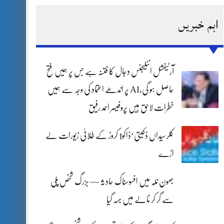
اہم خبریں
آرٹیفشل انٹلیجنس دجال کا فتنہ ہے جس پر ہمیں فتح
حاصل ہو گی،AI پر اندھے اعتماد کی وجہ سے ہمیں
خطرات لاحق ہیں پروفیسر احمد رفیق
کلرسیداں ڈکیتی‘ڈاکو1 کروڑ کے طلائی زیورات لے
اڑے
بھون نلہ میں افسوسناک حادثہ — بزرگ شخص پلی
سے گر کر نالے میں بہہ گیا