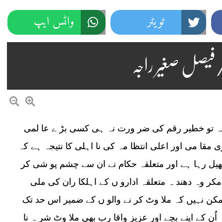
ٹویٹر
واٹس ایپ
م/فیصل صغیر راجہ
نہ تو خطیر رقم کی ضر ورت نہ ہی کسی بڑ ے عا لمی
مقا می اور اعلی انتظا مہ کی نا اہلی کا نتیجہ ہے کہ
کھیل رہا ہے اور متعلقہ حکام نے ان سے چشم پو شی کر
کر وہ دھند ہ متعلقہ ادارو ں کے اہلکا ران کی ملی
ن نہیں کہ ملا وٹ کر نے والو ں کے ضمیر اس حد تک
ُن کے اپنے بچے اور عزیز واقا رب بھی ملا وٹ شر ہ نا