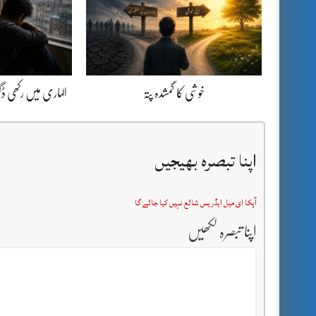
خوشی کا گمشدہ پتہ
الماری میں رکھی 
اپنا تبصرہ بھیجیں
آپکا ای میل ایڈریس شائع نہیں کیا جائے گا
اپنا تبصرہ لکھیں