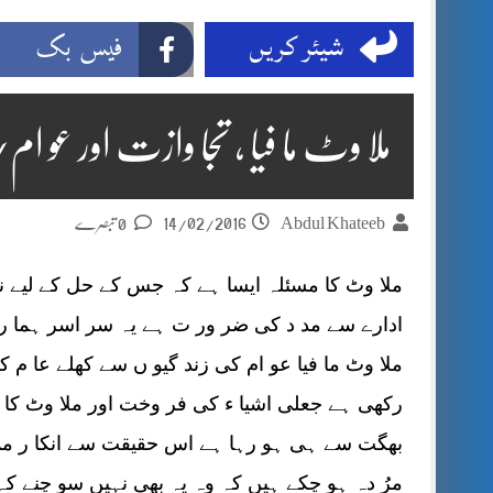
شیئر کریں
فیس بک
ملا وٹ ما فیا ، تجا وازت اور عو ا
14/02/2016
Abdul Khateeb
0 تبصرے
ملا وٹ کا مسئلہ ایسا ہے کہ جس کے حل کے لیے 
ادارے سے مد د کی ضر ور ت ہے یہ سر اسر ہما ری 
ملا وٹ ما فیا عو ام کی زند گیو ں سے کھلے عا م 
رکھی
ہے جعلی اشیا ء کی فر وخت اور ملا وٹ کا م
بھگت سے ہی ہو رہا ہے اس حقیقت سے انکا ر ممک
مرُ دہ ہو چکے ہیں کہ وہ یہ بھی نہیں سو چنے کہ ا