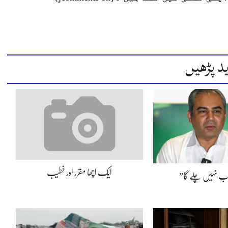
د پڑھیں
ایک اچھا مقرر اور خطیب
اب نہیں چلے گا”