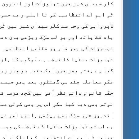
کلر سیداں شہر میں تجاوزات اور اندرون ش
ٹی ایم اے انتظامیہ کی نا اہلی و بے حسی 
لاپرواہی کی وجہ سے کلر سیداں شہر میں ٹر
باد فٹ پاتھ اور بر لب سڑک ریڑھی بان دھ
تجاوزات کی بھر مار پر مقامی انتظامیہ خ
تجاوزات مافیا کا قبضہ ہے لوگوں کا بازا
گیا ہے ہفتہ بھر میں ایک دفعہ دو چار ری
مگر معاملہ چند ہی گھنٹوں بعد پھر جیسے 
جگہ قائم و دائم نظر آتی ہیں کچھ عرصہ ق
نوٹس بھی دیا گیا مگر اس پر بھی کوئی عمل
اندرون شہر سڑک بھی ریڑھی بانوں اور غیر
ہے اب تو تجاوزات مافیا کے قبضہ کی وجہ 
مقامی ٹی ایم اے انتظامیہ کے اہلکاران اپنی مستی