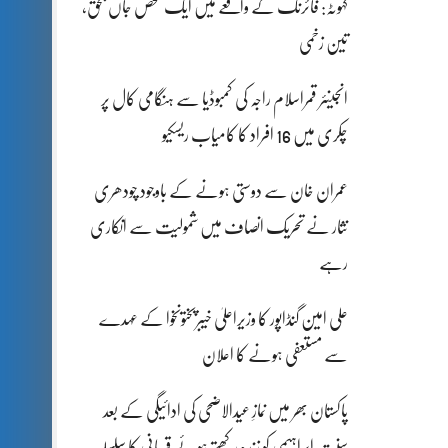
کہوٹہ: فائرنگ کے واقعے میں ایک شخص جاں بحق،
تین زخمی
انجینئر قمراسلام راجہ کی کمبوڈیا سے ہنگامی کال پر
چکری میں 16 افراد کا کامیاب ریسکیو
عمران خان سے دوستی ہونے کے باوجود چودھری
نثار نے تحریک انصاف میں شمولیت سے انکاری
رہے
علی امین گنڈاپور کا وزیراعلیٰ خیبرپختونخوا کے عہدے
سے مستعفی ہونے کا اعلان
پاکستان بھر میں نمازِ عیدالاضحی کی ادائیگی کے بعد
سنتِ ابراہیمی کو زندہ رکھتے ہوئے قربانی کا سلسلہ