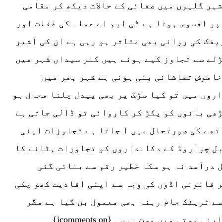
ہر گلیوں میں صفائی کے حالات دیکھ کر مقامی
پر افسوس ہوتا ہے ٹی ایم اے عملہ کی غفلت اور
یفک کی روانی بھی متاثر ہو رہی ہے ان کی آشیر
ڑلے سے تجاوز کیے ہوئے ہیں کلر سیداں شہر میں
اموش تماشائی بنی ہوئی ہے شہر بھر میں
روں میں تو کیا سڑک پر بھی پیدل چلنا محال ہو
ڑھی بانوں کو پکڑ کر کاروائی تو ڈالی جاتی ہے
تھے کی صورتحال میں آ جاتا ہے تجاوزات اپنی
بل چوآروڈ کے دکانداروں کو تجاوزات ہٹانے کا
 درآمد نہ ہو سکا خطیر رقم سے بنائی گئی
 قانونی اڈوں کی وجہ سے اپنی افادیت کھو چکی
سے ٹریفک جام رہنا بھی معمول بن گیا ہے مگر
 میں مست ہیں ۔{jcomments on}