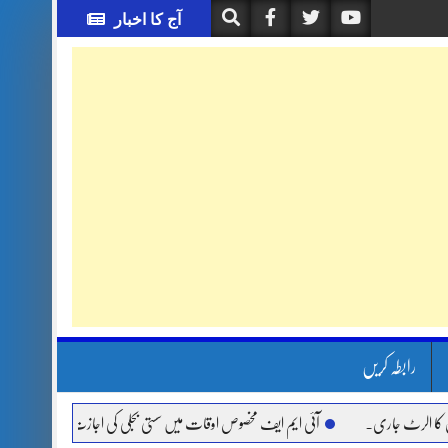
آج کا اخبار
رابطہ کریں
ٹ جاری.
آئی ایم ایف مخصوص اوقات میں سستی بجلی کی اجازت نہیں دے رہا، وفاقی وزیر