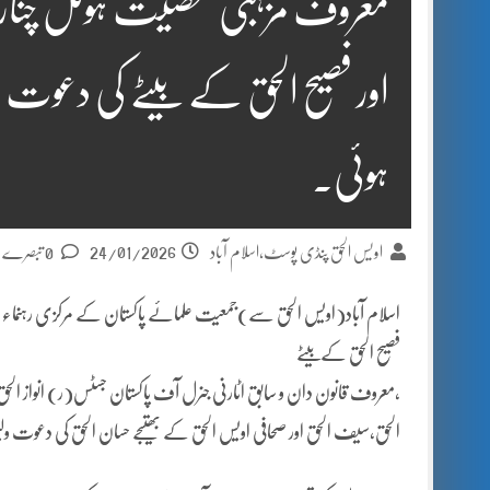
معروف مزہبی شخصیت ہوٹل چنار
اور فصیح الحق کے بیٹے کی دعوت ول
ہوئی۔
24/01/2026
اویس الحق پنڈی پوسٹ،اسلام آباد
0 تبصرے
اسلام آباد(اویس الحق سے)جمعیت علمائے پاکستان کے مرکزی رہنماء
فصیح الحق کےبیٹے
،معروف قانون دان و سابق اٹارنی جنرل آف پاکستان جسٹس(ر) انواز الحق
الحق،سیف الحق اور صحافی اویس الحق کے بھتیجے حسان الحق کی دعوت ولیم