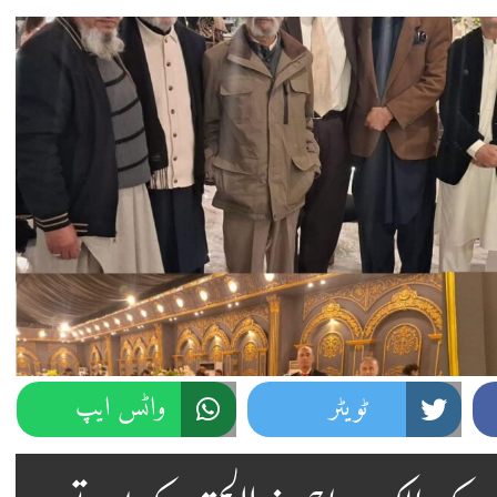
ٹویٹر
واٹس ایپ