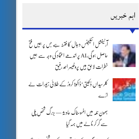
اہم خبریں
آرٹیفشل انٹلیجنس دجال کا فتنہ ہے جس پر ہمیں فتح
حاصل ہو گی،AI پر اندھے اعتماد کی وجہ سے ہمیں
خطرات لاحق ہیں پروفیسر احمد رفیق
کلرسیداں ڈکیتی‘ڈاکو1 کروڑ کے طلائی زیورات لے
اڑے
بھون نلہ میں افسوسناک حادثہ — بزرگ شخص پلی
سے گر کر نالے میں بہہ گیا