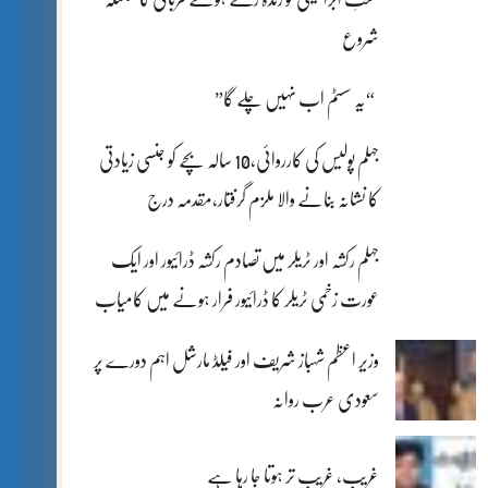
شروع
“یہ سسٹم اب نہیں چلے گا”
جہلم پولیس کی کارروائی،10 سالہ بچے کو جنسی زیادتی
کا نشانہ بنانے والا ملزم گرفتار،مقدمہ درج
جہلم رکشہ اور ٹریلر میں تصادم رکشہ ڈرائیور اور ایک
عورت زخمی ٹریلر کا ڈرائیور فرار ہونے میں کامیاب
وزیر اعظم شہباز شریف اور فیلڈ مارشل اہم دورے پر
سعودی عرب روانہ
غریب، غریب تر ہوتا جا رہا ہے