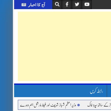
آج کا اخبار
رابطہ کریں
ھ سپردِ خاک
وزیر اعظم شہباز شریف اور فیلڈ مارشل اہم دورے پر سعودی عرب روانہ