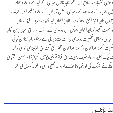
مزہبی شخصیات، سابق وزیر اعظم شاہد خاقان عباسی کے ایڈوائزر و رہنماء عوام
پریس کلب کے صدر عبدالحمید عباسی,انجمن تاجران کے رہنماء سلیم اکابر،تحریک
ون دان اعجاز الحق ایڈووکیٹ،اخلاق اعوان ایڈووکیٹ،سردار حفیظ الرحمان
ٹ آفیسر خورشید اعوان،ہوٹل مال ویو مری کے مالک حامد ستی،میڈیا پرسن خواجہ
سیاسی و سماجی شخصیت چوہدری ریاست،پیپلز پارٹی کے رہنماء راجہ زیشان کیانی
یت محمود احمد اعوان ،مسعود احمد اعوان،ظفر الحق آف بنی راولپنڈی،یوسی کوٹھہ
ٹ چک بیلی، سردار حنیف،سیف ستی،فراز قریشی،پولیس انسپکٹر غلام حسین،اشتیاق
 شرکت کی اور نوبیاہتا جوڑے اور والد فصیح و الحق و اہلخانہ کو دل کی اتھا
د پڑھیں