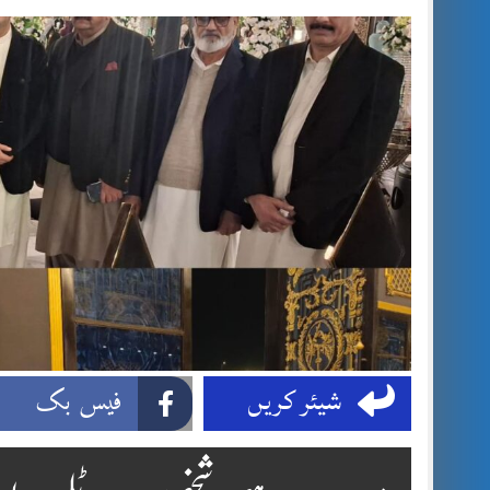
شیئر کریں
فیس بک