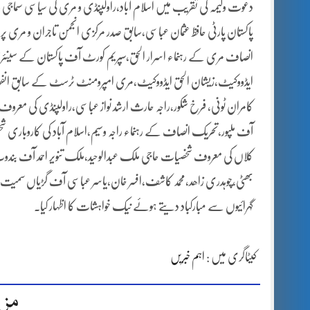
دعوت ولیمہ کی تقریب میں اسلام آباد،راولپنڈی و مری کی سیاسی سماجی و 
پاکستان پارٹی حافظ عثمان عباسی،سابق صدر مرکزی انجمن تاجران و مری 
انصاف مری کے رہنماء اسرار الحق،سپریم کورٹ آف پاکستان کے سینئر قان
ایڈووکیٹ،زیشان الحق ایڈووکیٹ،مری امپرومنٹ ٹرسٹ کے سابق انفورسمن
کامران ٹونی، فرخ شکور،راجہ حارث ارشد نواز عباسی،راولپنڈی کی معروف 
آف ملپور،تحریک انصاف کے رہنماء راجہ وسیم،اسلام آباد کی کاروباری شخص
کلاں کی معروف شخصیات حاجی ملک عبدالوحید،ملک تنویر احمد آف بندو
بھٹی،چوہدری زاھد،محمد کاشف،افسر خان،یاسر عباسی آف گڑیاں سمیت دیگر نے
گہرائیوں سے مبارکباد دیتے ہوئے نیک خواہشات کا اظہار کیا۔
کیٹاگری میں :
اہم خبریں
مزی