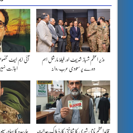
وزیر اعظم شہباز شریف اور فیلڈ مارشل اہم
آئی ایم ایف مخصوص
دورے پر سعودی عرب روانہ
اجازت نہیں
قائداعظم نامی شہری کا شناختی کارڈ بلاک،عدالت
چارسدہ کا بہادر س