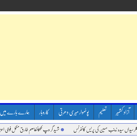
آزاد کشمیر
تعلیم
پوٹھوار میری دھرتی
کاروبار
ہمارے بارے میں
 سیدہ زینب حسین کی پریس کانفرنس
شہید گر وپ کیپٹنعاصم طارق مکمل فوجی اعزاز کے سات