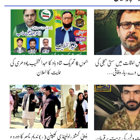
 اوقات میں سستی بجلی کی
جموں 6 تحریک شاد باد کا عبدالخطیب چودھری کی
 دے رہا، وفاقی…
حمایت کا اعلان
ڈپٹی کمشنر راولپنڈی کیپٹن(ر) ندیم ناصر کا دورہء
پوت وطن کی حرمت پر قربان