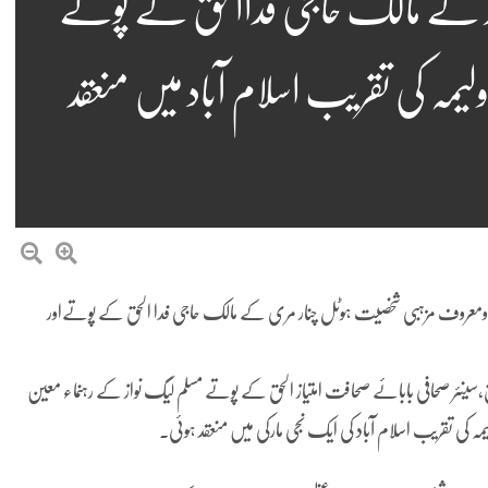
 کے مالک حاجی فداالحق کے پوتے
یمہ کی تقریب اسلام آباد میں منعقد
 ومعروف مزہبی شخصیت ہوٹل چنار مری کے مالک حاجی فدا الحق کے پوتےاور
،سینئر صحافی بابائے صحافت امتیاز الحق کے پوتے مسلم لیگ نواز کے رہنماء معین
ہ کی تقریب اسلام آباد کی ایک نجی مارکی میں منعقد ہوئی۔