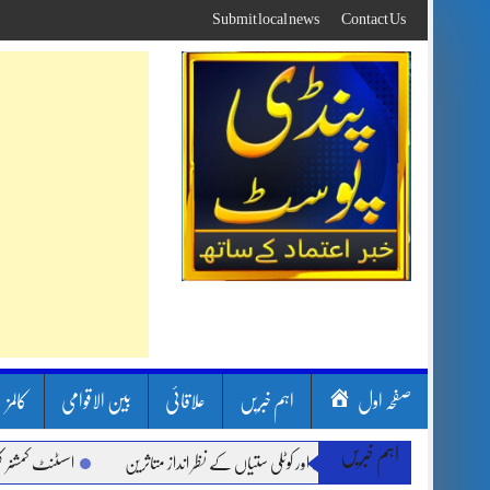
Skip
Submit local news
Contact Us
to
content
صفحہ اول
اہم خبریں
علاقائی
بین الاقوامی
کالمز
اہم خبریں
 بارشیں، لینڈ سلائیڈنگ اور کوٹلی ستیاں کے نظر انداز متاثرین
اسسٹنٹ کمشنر کلرسیداں