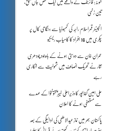
کہوٹہ: فائرنگ کے واقعے میں ایک شخص جاں بحق،
تین زخمی
انجینئر قمراسلام راجہ کی کمبوڈیا سے ہنگامی کال پر
چکری میں 16 افراد کا کامیاب ریسکیو
عمران خان سے دوستی ہونے کے باوجود چودھری
نثار نے تحریک انصاف میں شمولیت سے انکاری
رہے
علی امین گنڈاپور کا وزیراعلیٰ خیبرپختونخوا کے عہدے
سے مستعفی ہونے کا اعلان
پاکستان بھر میں نمازِ عیدالاضحی کی ادائیگی کے بعد
سنتِ ابراہیمی کو زندہ رکھتے ہوئے قربانی کا سلسلہ