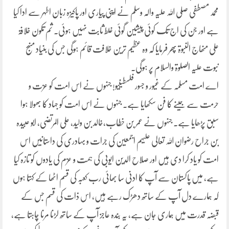
محمد مصطفی صلی اللہ علیہ والہ وسلم نے اپنی پیاری اور پاکیزہ زبان اطہر سے ادا کیا
ہے اور جن کی اج تک کوئی پیشین گوئی غلط ثابت نہیں ہوئی۔ ثم تکون خلافۃ
علی منھاج النبوۃ پھر فرمایا کہ وہ عظیم ترین خلافت قائم ہوگی جس کی بنیاد منہج
نبوت علیہ الصلوۃ والسلام پر ہوگی۔
اے امت مسلمہ کے غیور و جسور فلسطینیو! جنہوں نے اس امت کو عزت و
حرمت سے جینے کا فن سکھایا ہے۔ جنہوں نے اس امت کو جہاد کا بھولا ہوا
سبق پڑھایا ہے۔ جنہوں نے عمر بن خطاب،خالد بن ولید، علی المرتضی، ابو عبیدہ
بن جراح رضوان اللہ تعالی علیہم اجمعین کی جرات و بہادری کی داستانیں اس
امت کو یاد کرا دی ہیں اور صلاح الدین ایوبی کی ہمت و عزم کی یادوں کو تازہ کیا
ہے، میں پاکستان سے آپ کا ادنی سا بھائی رب کعبہ کی قسم اٹھا کے کہتا ہوں
کہ ہمارے دل آپ کے ساتھ دھڑک رہے ہیں، اس ذات کی قسم جس کے
قبضہ قدرت میں ہماری جان ہے، یہ بندہ عاجز آپ کے ساتھ لڑنا مرنا چاہتا ہے،