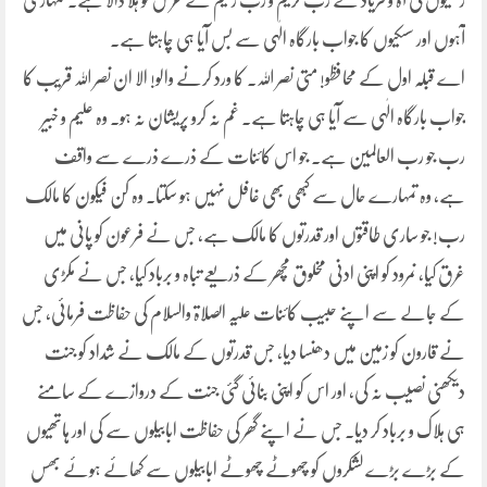
زخمیوں کی آہ و فریاد نے رب کریم و رب رحیم کے عرش کو ہلا ڈالا ہے۔ تمہاری
آہوں اور سسکیوں کا جواب بارگاہ الٰہی سے بس آیا ہی چاہتا ہے۔
اے قبلہ اول کے محافظو! متی نصر اللہ۔ کا ورد کرنے والو! الا ان نصر اللہ قریب کا
جواب بارگاہ الٰہی سے آیا ہی چاہتا ہے۔ غم نہ کرو پریشان نہ ہو۔ وہ علیم و خبیر
رب جو رب العالمین ہے۔ جو اس کائنات کے ذرے ذرے سے واقف
ہے، وہ تمہارے حال سے کبھی بھی غافل نہیں ہو سکتا۔ وہ کن فیکون کا مالک
رب! جو ساری طاقتوں اور قدرتوں کا مالک ہے، جس نے فرعون کو پانی میں
غرق کیا، نمرود کو اپنی ادنی مخلوق مچھر کے ذریعے تباہ و برباد کیا، جس نے مکڑی
کے جالے سے اپنے حبیب کائنات علیہ الصلاۃ والسلام کی حفاظت فرمائی، جس
نے قارون کو زمین میں دھنسا دیا، جس قدرتوں کے مالک نے شداد کو جنت
دیکھنی نصیب نہ کی، اور اس کو اپنی بنائی گئی جنت کے دروازے کے سامنے
ہی ہلاک و برباد کر دیا۔ جس نے اپنے گھر کی حفاظت ابابیلوں سے کی اور ہاتھیوں
کے بڑے بڑے لشکروں کو چھوٹے چھوٹے ابابیلوں سے کھائے ہوئے بھس