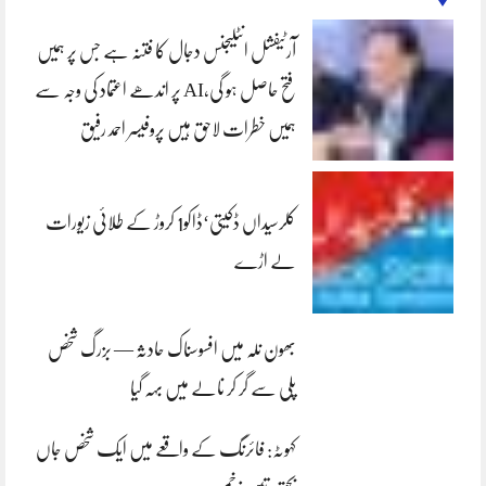
آرٹیفشل انٹلیجنس دجال کا فتنہ ہے جس پر ہمیں
فتح حاصل ہو گی،AI پر اندھے اعتماد کی وجہ سے
ہمیں خطرات لاحق ہیں پروفیسر احمد رفیق
کلرسیداں ڈکیتی‘ڈاکو1 کروڑ کے طلائی زیورات
لے اڑے
بھون نلہ میں افسوسناک حادثہ — بزرگ شخص
پلی سے گر کر نالے میں بہہ گیا
کہوٹہ: فائرنگ کے واقعے میں ایک شخص جاں