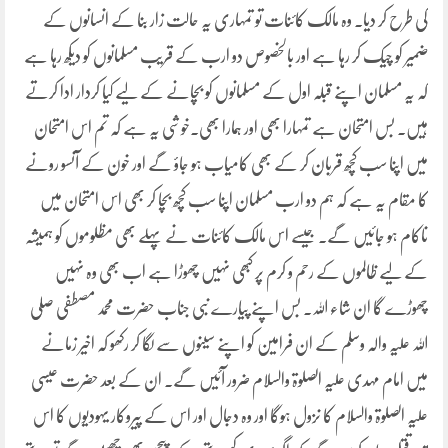
کی طرح کر دیا۔ وہ مالک کائنات تو تمہاری یہ حالت زار بنا کے انسانوں کے
ضمیر کو چیک کر رہا ہے اور بالخصوص دو ارب کے قریب مسلمانوں کو دیکھ رہا ہے
کہ یہ مسلمان اپنے قبلہ اول کے مسلمانوں کو بچانے کے لیے کیا کردار ادا کرتے
ہیں۔ بس امتحان ہے تمہارا بھی اور ہمارا بھی۔خوشی یہ ہے کہ تم اس امتحان
میں اپنا سب کچھ قربان کر کے بھی کامیاب ہو جاؤ گے اور خون کے آنسو رونے
کا مقام یہ ہے کہ ہم دو ارب مسلمان اپنا سب کچھ بچا کر بھی اس امتحان میں
ناکام ہو جائیں گے۔ جیسے اس مالک کائنات نے پہلے بھی مظلوموں کو ہمیشہ
کے لیے ظالموں کے رحم و کرم پر کبھی نہیں چھوڑا ہے اب بھی وہ نہیں
چھوڑے گا ان شاء اللہ۔ بس اپنے پیارے نبی جناب حضرت محمد مصطفی صلی
اللہ علیہ والہ وسلم کے ان فرامین کو اپنے سینوں سے لگا کر رکھو کہ اخیر زمانے
میں امام مہدی علیہ الصلوۃ والسلام ضرور آئیں گے۔ ان کے بعد حضرت عیسی
علیہ الصلوۃ والسلام کا نزول ہوگا اور وہ دجال اور اس کے پیروکار یہودیوں کا اس