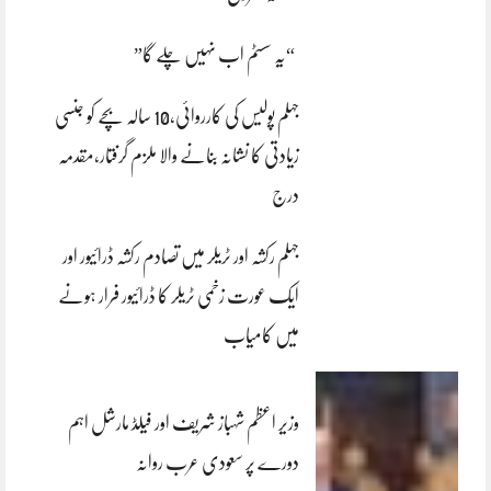
“یہ سسٹم اب نہیں چلے گا”
جہلم پولیس کی کارروائی،10 سالہ بچے کو جنسی
زیادتی کا نشانہ بنانے والا ملزم گرفتار،مقدمہ
درج
جہلم رکشہ اور ٹریلر میں تصادم رکشہ ڈرائیور اور
ایک عورت زخمی ٹریلر کا ڈرائیور فرار ہونے
میں کامیاب
وزیر اعظم شہباز شریف اور فیلڈ مارشل اہم
دورے پر سعودی عرب روانہ