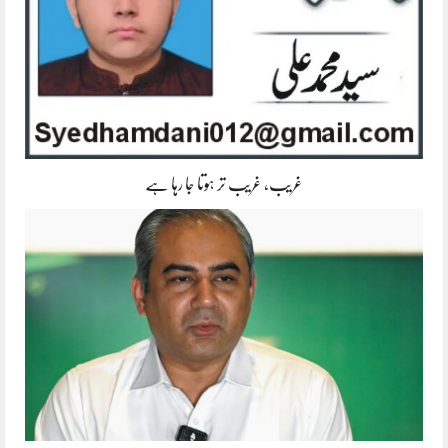
غریب، غریب تر ہوتا جا رہا ہے