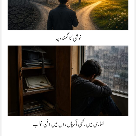
خوشی کا گمشدہ پتہ
الماری میں رکھی ڈگریاں، دل میں دفن خواب