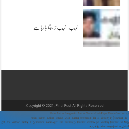
غریب، غریب تر ہوتا جا رہا ہے
Copyright © 2021, Pindi Post All Rights Reserved.
// Show Author Image with Author Name in UrduPaper Theme function
urdu_paper_author_image_with_name($content) { if (is_single()) { $author_id =
get_the_author_meta('ID'); $author_name = get_the_author(); $author_avatar = get_avatar($author_id, 48);
// 48px size image $author_html = '