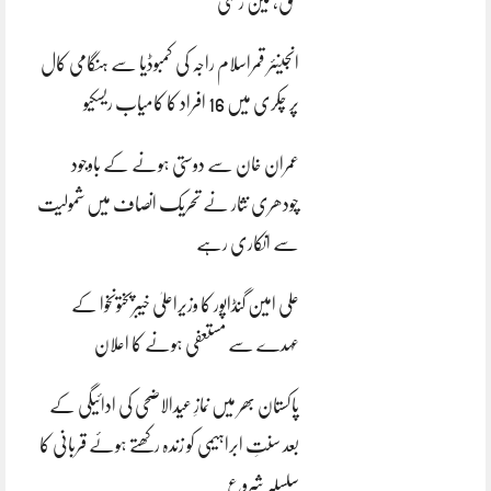
بحق، تین زخمی
انجینئر قمراسلام راجہ کی کمبوڈیا سے ہنگامی کال
پر چکری میں 16 افراد کا کامیاب ریسکیو
عمران خان سے دوستی ہونے کے باوجود
چودھری نثار نے تحریک انصاف میں شمولیت
سے انکاری رہے
علی امین گنڈاپور کا وزیراعلیٰ خیبرپختونخوا کے
عہدے سے مستعفی ہونے کا اعلان
پاکستان بھر میں نمازِ عیدالاضحی کی ادائیگی کے
بعد سنتِ ابراہیمی کو زندہ رکھتے ہوئے قربانی کا
سلسلہ شروع