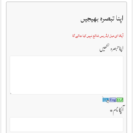
اپنا تبصرہ بھیجیں
آپکا ای میل ایڈریس شائع نہیں کیا جائے گا
اپنا تبصرہ لکھیں
آپکا نام
*