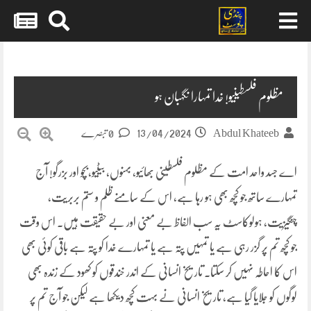
Skip
to
content
مظلوم فلسطینیو! خدا تمہارا نگہبان ہو
13/04/2024
Abdul Khateeb
0 تبصرے
اے جسد واحد امت کے مظلوم فلسطینی بھائیو، بہنوں، بیٹیو،بچو اور بزرگو! آج
تمہارے ساتھ جو کچھ بھی ہو رہا ہے، اس کے سامنے ظلم و ستم بربریت،
چنگیزیت، ہولوکاسٹ یہ سب الفاظ بے معنی اور بے حقیقت ہیں۔ اس وقت
جو کچھ تم پر گزر رہی ہے یا تمہیں پتہ ہے یا تمہارے خدا کو پتہ ہے باقی کوئی بھی
اس کا احاطہ نہیں کر سکتا۔ تاریخ انسانی کے اندر خندقوں کو کھود کے زندہ بھی
لوگوں کو جلایا گیا ہے، تاریخ انسانی نے بہت کچھ دیکھا ہے لیکن جو آج تم پر