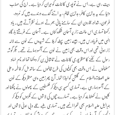
بیت رہی ہے، اس نے تو پوری کائنات کو حیران کر دیا ہے۔ اج کی مہذب
دنیا کے یہ بدترین کافر، بدترین ظالم، یہ اتنے گندے درندے ہیں کہ نمرود،
فرعون، شداد، قارون ان کے سامنے پانی بھرتے ہوئے نظر آتے ہیں۔ یاد
رکھنا تمہاری اس حالت زار پر آسمان شکوہ کناں ہے۔ آسمان کے فرشتے بارگاہ
الٰہی میں فریادرس ہیں، جیسے زمین پہلے کربلا کے شہیدوں کے خون سے لالہ
زار ہوئی تھی اور اس وقت بھی زمین نے خون کے آنسو بہائے تھے۔ جگر گوشہ
رسول کے کٹنے کا منظر پوری کائنات نے تماشائی بن کر دیکھا تھا اور نام نہاد
مسلمانوں نے اس وقت بھی کوفیوں کی طرح ظالموں کے ساتھ مل کر فاطمہ و علی
علیہ الصلاۃ والسلام کے گلشن کو اجاڑا تھا۔ آج پھر زمین وہی منظر دیکھ کے خون
کے آنسو بہا رہی ہے، تمہاری کسمپرسی دیکھ کر فلسطین کے پھولوں نے چٹکنا اور
کلیوں نے کھلنا بند کر دیا ہے۔ تمہارے بچوں کی لاشوں کے ٹکڑوں کو دیکھ کر
جبرائیل علیہ السلام بھی تھرا اٹھے ہیں۔ تمہاری ملبے تلے دبی ہوئی لاشوں اور