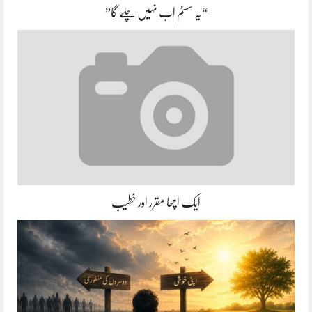
“یہ سسٹم اب نہیں چلے گا”
ایک اچھا مقرر اور خطیب