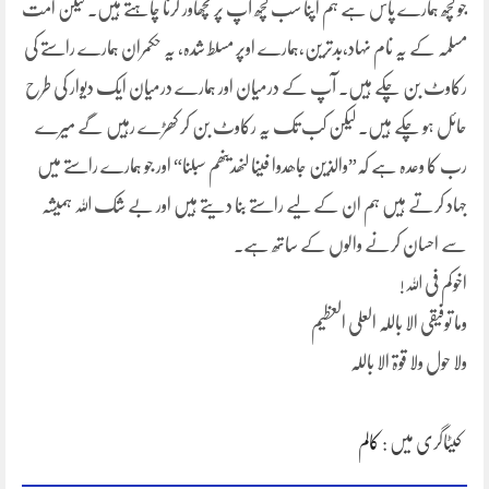
جو کچھ ہمارے پاس ہے ہم اپنا سب کچھ آپ پر نچھاور کرنا چاہتے ہیں۔ لیکن امت
مسلمہ کے یہ نام نہاد،بدترین،ہمارے اوپر مسلط شدہ، یہ حکمران ہمارے راستے کی
رکاوٹ بن چکے ہیں۔ آپ کے درمیان اور ہمارے درمیان ایک دیوار کی طرح
حائل ہو چکے ہیں۔ لیکن کب تک یہ رکاوٹ بن کر کھڑے رہیں گے میرے
رب کا وعدہ ہے کہ”والذین جاھدوا فینا لنھدینھم سبلنا“ اور جو ہمارے راستے میں
جہاد کرتے ہیں ہم ان کے لیے راستے بنا دیتے ہیں اور بے شک اللہ ہمیشہ
سے احسان کرنے والوں کے ساتھ ہے۔
اخوکم فی اللہ!
وما توفیقی الا باللہ العلی العظیم
ولا حول ولا قوۃ الا باللہ
کیٹاگری میں :
کالم