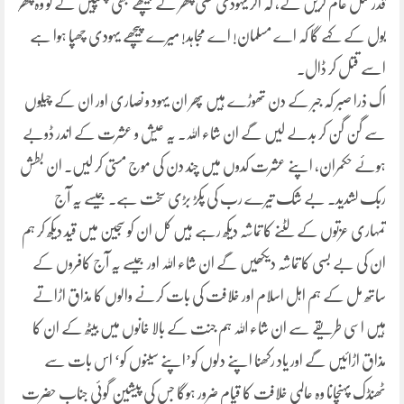
قدر قتل عام کریں گے، کہ اگر یہودی کسی پتھر کے پیچھے بھی چھپیں گے تو وہ پتھر
بول کے کہے گا کہ اے مسلمان! اے مجاہد! میرے پیچھے یہودی چھپا ہوا ہے
اسے قتل کر ڈال۔
اک ذرا صبر کہ جبر کے دن تھوڑے ہیں پھر ان یہود و نصاری اور ان کے چیلوں
سے گن گن کر بدلے لیں گے ان شاء اللہ۔ یہ عیش و عشرت کے اندر ڈوبے
ہوئے حکمران، اپنے عشرت کدوں میں چند دن کی موج مستی کر لیں۔ ان بطش
ربک لشدید۔ بے شک تیرے رب کی پکڑ بڑی سخت ہے۔ جیسے یہ آج
تمہاری عزتوں کے لٹنے کا تماشہ دیکھ رہے ہیں کل ان کو سجین میں قید دیکھ کر ہم
ان کی بے بسی کا تماشہ دیکھیں گے ان شاء اللہ اور جیسے یہ آج کافروں کے
ساتھ مل کے ہم اہل اسلام اور خلافت کی بات کرنے والوں کا مذاق اڑاتے
ہیں اسی طریقے سے ان شاء اللہ ہم جنت کے بالا خانوں میں بیٹھ کے ان کا
مذاق اڑائیں گے اور یاد رکھنا اپنے دلوں کو’اپنے سینوں کو‘ اس بات سے
ٹھنڈک پہنچانا وہ عالمی خلافت کا قیام ضرور ہوگا جس کی پیشین گوئی جناب حضرت