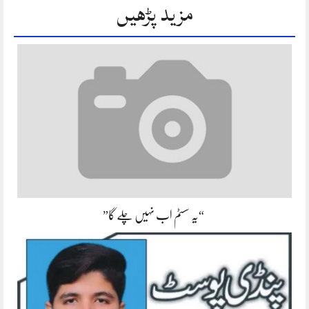
مزید پڑھیں
“یہ سسٹم اب نہیں چلے گا”