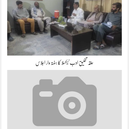
حلقہ تخلیق ادب ٹیکسلا کا ہفتہ وار اجلاس