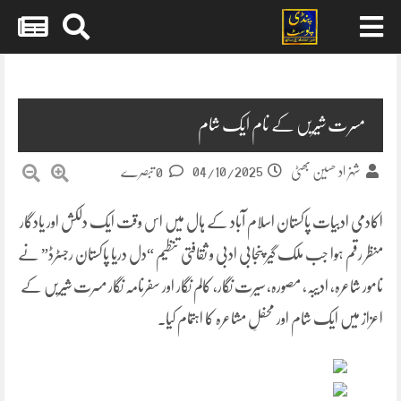
Skip
to
content
مسرت شیریں کے نام ایک شام
04/10/2025
شہزاد حسین بھٹی
0 تبصرے
اکادمی ادبیات پاکستان اسلام آباد کے ہال میں اس وقت ایک دلکش اور یادگار
منظر رقم ہوا جب ملک گیر پنجابی ادبی و ثقافتی تنظیم “دل دریا پاکستان رجسٹرڈ” نے
نامور شاعرہ، ادیبہ، مصورہ، سیرت نگار، کالم نگار اور سفرنامہ نگار مسرت شیریں کے
اعزاز میں ایک شام اور محفلِ مشاعرہ کا اہتمام کیا۔