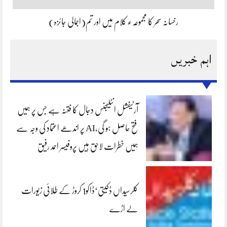
رخسانہ سحر کا مجموعہء کلام مَیں اور تم(اجمالی جائزہ)
اہم خبریں
آرٹیفشل انٹلیجنس دجال کا فتنہ ہے جس پر ہمیں
فتح حاصل ہو گی،AI پر اندھے اعتماد کی وجہ سے
ہمیں خطرات لاحق ہیں پروفیسر احمد رفیق
کلرسیداں ڈکیتی‘ڈاکو1 کروڑ کے طلائی زیورات
لے اڑے