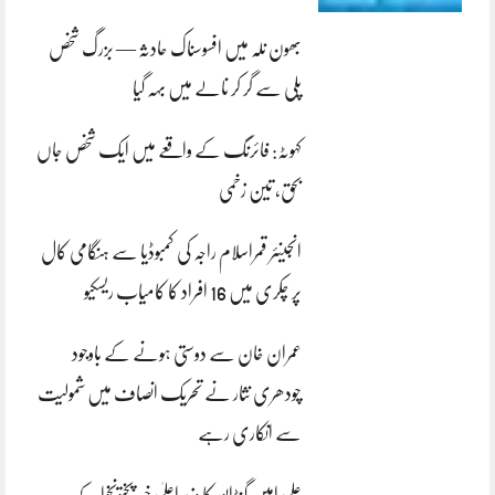
بھون نلہ میں افسوسناک حادثہ — بزرگ شخص
پلی سے گر کر نالے میں بہہ گیا
کہوٹہ: فائرنگ کے واقعے میں ایک شخص جاں
بحق، تین زخمی
انجینئر قمراسلام راجہ کی کمبوڈیا سے ہنگامی کال
پر چکری میں 16 افراد کا کامیاب ریسکیو
عمران خان سے دوستی ہونے کے باوجود
چودھری نثار نے تحریک انصاف میں شمولیت
سے انکاری رہے
علی امین گنڈاپور کا وزیراعلیٰ خیبرپختونخوا کے