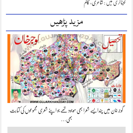
کیٹاگری میں :
شاعری
،
کالم
مزید پڑھیں
گوجرخان میں چندایسے شعرا بھی موجود تھے جو اپنے شعری مجموعوں کی کتابت
بھی…