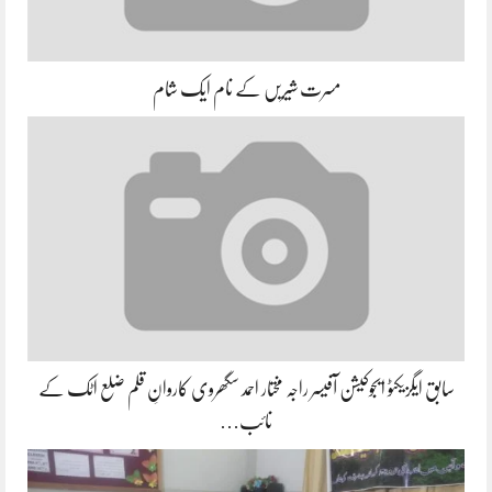
مسرت شیریں کے نام ایک شام
سابق ایگزیکٹو ایجوکیشن آفیسر راجہ مختار احمد سگھروی کاروانِ قلم ضلع اٹک کے
نائب…