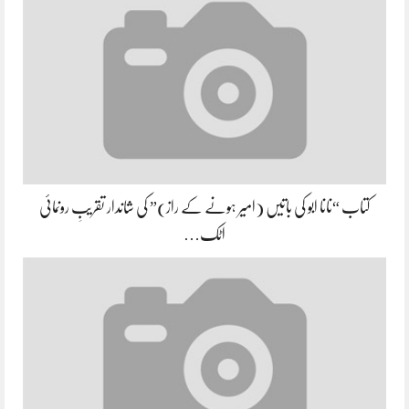
کتاب “نانا ابو کی باتیں (امیر ہونے کے راز)” کی شاندار تقریبِ رونمائی
اٹک…