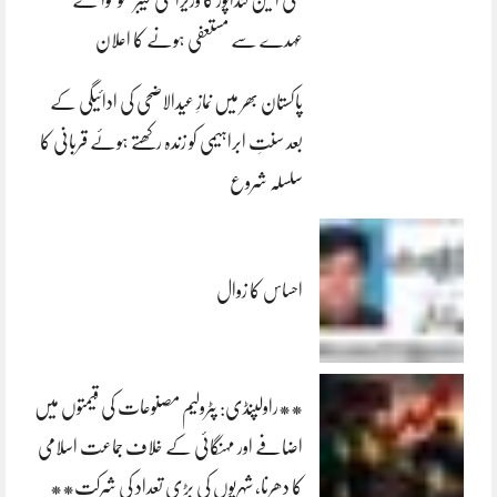
عہدے سے مستعفی ہونے کا اعلان
پاکستان بھر میں نمازِ عیدالاضحی کی ادائیگی کے
بعد سنتِ ابراہیمی کو زندہ رکھتے ہوئے قربانی کا
سلسلہ شروع
احساس کا زوال
**راولپنڈی: پٹرولیم مصنوعات کی قیمتوں میں
اضافے اور مہنگائی کے خلاف جماعت اسلامی
کا دھرنا، شہریوں کی بڑی تعداد کی شرکت**