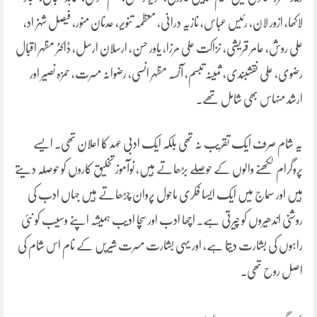
لاکھا، ازور لان، رئیس عباس، نازیہ درانی، معظمہ تنویر، عدنان منور، فیصل شہزاد،
علی روش، عامر قریشی، نزاکت علی مرزا، یاور حسن، ارسلان ارسل، ڈاکٹر مظہر اقبال
رضوی، علی نقشبندی، ثمینہ تبسم، آنسہ مظہر انسی، رضوانہ مسرت، حمزہ نصیر اور
ارشد منہاس بھی شامل تھے۔
یہ شام صرف ایک تقریب نہ تھی بلکہ ایک ادبی عہد کا اعلان تھی۔ ایسے
پروگرام لکھنے والوں کے حوصلے بڑھاتے ہیں، نوآموز تخلیق کاروں کو حوصلہ دیتے
ہیں اور سماج میں ایک ایسا فکری ماحول پروان چڑھاتے ہیں جہاں ادب کی
روشنی اندھیروں کو چیرتی ہے۔ اچھا ادب اور سچا ادیب ہمیشہ اپنے وسیب کو نئی
راہوں کی بشارت دیتا ہے، اور یہی بشارت مسرت شیریں کے نام اس شام کی
اصل روح تھی۔