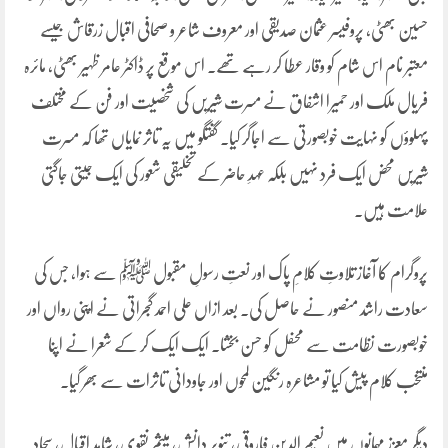
حسین بھٹی، پروفیسر عثمان صدیقی اور معروف شاعر و صحافی اقبال زرقاش جیسے
معتبر نام اس شام کو وقار عطا کر رہے تھے۔ اس موقع پر ڈاکٹر عامر ظہیر بھٹی، مائرہ
فریال ملک اور حمیرا اشفاق نے مسرت شیریں کی شخصیت اور فن کے مختلف
پہلوؤں کو نہایت خوبصورتی سے اجاگر کیا۔ گفتگو میں یہ تاثر نمایاں تھا کہ مسرت
شیریں محض ایک فرد نہیں بلکہ عہدِ حاضر کے تخلیقی شعور کی ایک جیتی جاگتی
علامت ہیں۔
پروگرام کا آغاز تلاوتِ کلامِ پاک اور نعتِ رسولِ مقبول ﷺ سے ہوا، جس کی
سعادت راشد منصور نے حاصل کی۔ بعد ازاں علی احمد گجراتی نے اپنی رواں اور
خوبصورت نظامت سے محفل کو حسن بخشا۔ ایک ایک کر کے شعرا نے اپنا
منتخب کلام پیش کیا تو مشاعرہ رنگین لمحوں اور جاودانی تاثرات سے بھر گیا۔
دیگر معزز مہمانوں میں نعیم الدین فاروقی، تنویر دانش، میثم نقوی، شاہد اقبال، سجاد