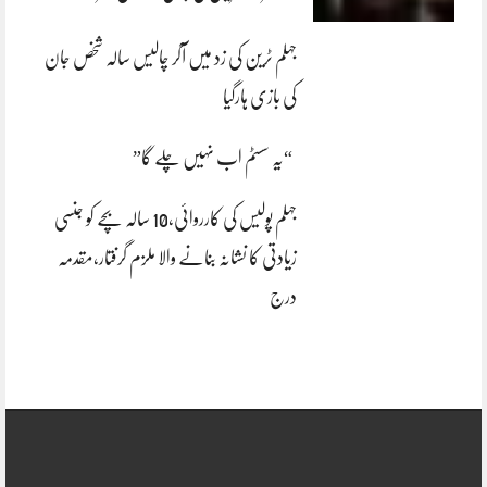
جہلم ٹرین کی زد میں آکر چالیس سالہ شخص جان
کی بازی ہارگیا
“یہ سسٹم اب نہیں چلے گا”
جہلم پولیس کی کارروائی،10 سالہ بچے کو جنسی
زیادتی کا نشانہ بنانے والا ملزم گرفتار،مقدمہ
درج