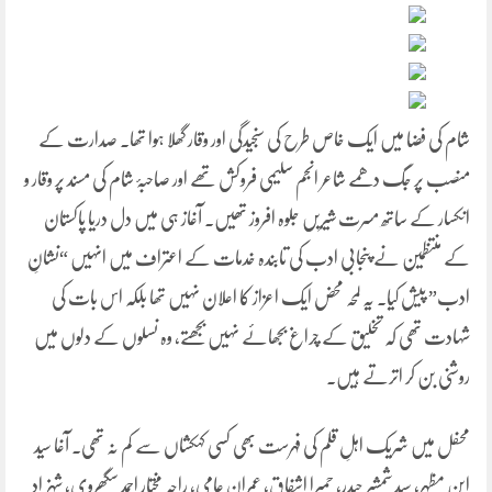
شام کی فضا میں ایک خاص طرح کی سنجیدگی اور وقار گھلا ہوا تھا۔ صدارت کے
منصب پر جگ دھمے شاعر انجم سلیمی فروکش تھے اور صاحبۂ شام کی مسند پر وقار و
انکسار کے ساتھ مسرت شیریں جلوہ افروز تھیں۔ آغاز ہی میں دل دریا پاکستان
کے منتظمین نے پنجابی ادب کی تابندہ خدمات کے اعتراف میں انہیں “نشانِ
ادب” پیش کیا۔ یہ لمحہ محض ایک اعزاز کا اعلان نہیں تھا بلکہ اس بات کی
شہادت تھی کہ تخلیق کے چراغ بجھائے نہیں بجھتے، وہ نسلوں کے دلوں میں
روشنی بن کر اترتے ہیں۔
محفل میں شریک اہلِ قلم کی فہرست بھی کسی کہکشاں سے کم نہ تھی۔ آغا سید
ابن مظہر، سید شمشیر حیدر, حمیرا اشفاق، عمران عامی، راجہ مختار احمد سگھروی، شہزاد