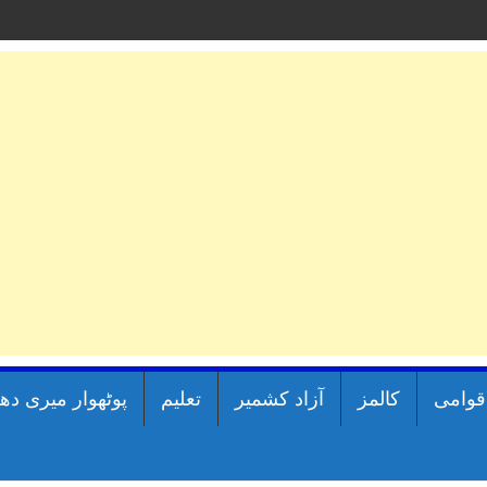
اقوامی
کالمز
آزاد کشمیر
تعلیم
پوٹھوار میری دھ