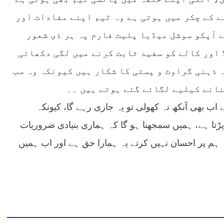
ے کے چکر میں ہوتی ہے وہ ٹیم اپنے مفادات اور
 آپکو سوشل میڈیا پلیٹ فارم پہ ہر ذی شعور
 اور کالے کو سفید ثابت کرنے میں لگی دکھائی
 ذہنی گراوٹ و پستی کا شکار ہیں کیونکہ وہ سب
انے کیلیے لگائے گئے ہوتے ہیں ۔۔
 ہم نے اب بھی آنکھ نہ کھولی تو یہ جاری رہے گا، کیونکہ
ا پڑتا ہے، ہمیں سمجھنا ہو گا کہ ہماری بنیادی ضروریات
ہم پر احسان نہیں کرتے یہ ہمارا حق ہے اور اب ہمیں