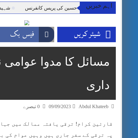
اہم خبریں
سیداں سیدہ زینب حسین کی پریس کانفرنس
شہید گر وپ کی
شیئر کریں
فیس بک
مسائل کا مدوا عوامی ن
داری
Abdul Khateeb
09/09/2023
0 تبصرے
قارئین کرام! ترقی یافتہ ممالک میں جہا
پہ ترقی کے سفر جاری ہیں وہیں عوام کی ب