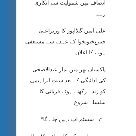
انصاف میں شمولیت سے انکاری
رہے
علی امین گنڈاپور کا وزیراعلیٰ
خیبرپختونخوا کے عہدے سے مستعفی
ہونے کا اعلان
پاکستان بھر میں نمازِ عیدالاضحی
کی ادائیگی کے بعد سنتِ ابراہیمی
کو زندہ رکھتے ہوئے قربانی کا
سلسلہ شروع
“یہ سسٹم اب نہیں چلے گا”