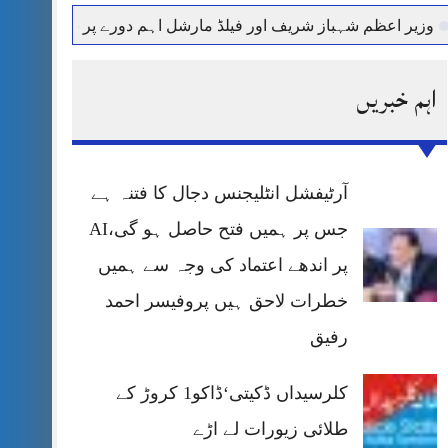
ظم شہباز شریف اور فیلڈ مارشل اہم دورے پر سعودی عرب روانہ
اہم خبریں
آرٹیفشل انٹلیجنس دجال کا فتنہ ہے
جس پر ہمیں فتح حاصل ہو گی،AI
پر اندھے اعتماد کی وجہ سے ہمیں
خطرات لاحق ہیں پروفیسر احمد
رفیق
کلرسیداں ڈکیتی‘ڈاکو1 کروڑ کے
طلائی زیورات لے اڑے