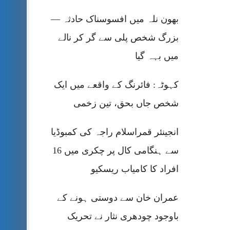
بھون نلہ میں افسوسناک حادثہ —
بزرگ شخص پلی سے گر کر نالے
میں بہہ گیا
کہوٹہ: فائرنگ کے واقعے میں ایک
شخص جاں بحق، تین زخمی
انجینئر قمراسلام راجہ کی کمبوڈیا
سے ہنگامی کال پر چکری میں 16
افراد کا کامیاب ریسکیو
عمران خان سے دوستی ہونے کے
باوجود چودھری نثار نے تحریک