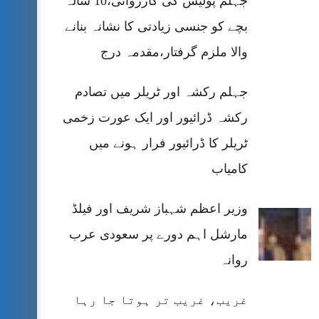
جہلم پولیس کی کارروائی،10 سالہ
بچے کو جنسی زیادتی کا نشانہ بنانے
والا ملزم گرفتار،مقدمہ درج
جہلم رکشہ اور ٹریلر میں تصادم
رکشہ ڈرائیور اور ایک عورت زخمی
ٹریلر کا ڈرائیور فرار ہونے میں
کامیاب
وزیر اعظم شہباز شریف اور فیلڈ
مارشل اہم دورے پر سعودی عرب
روانہ
غریب، غریب تر ہوتا جا رہا