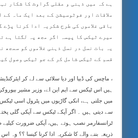
ہے کہ میں ذہنی و عقلی گراوٹ کا شکار نہ
ملاقات اور فوٹوسیشن کے بعد ایک ماہ کے ا
باقی غلاموں کی طرح شکریہ ادا کرنا پڑے 
میرے ٹیکس کا پیسہ اگر مجھ پہ لگتا ہے تو
یہ بات نسل در نسل ذہنی غلاموں کو سمجھ ن
قسم کے ٹیکس شامل کر کے جو ٹیکس وصول کیا
، ماچس کی ڈبیا اور دیا سلائی سے لے کر ایئرکنڈی
ہیں اس ٹیکس سے ایم این اے، وزیر مشیر بیوروکر
میں جلتی ہے، انکی گاڑیوں میں پٹرول اسی ٹیکس 
سے دیتی ہیں ۔ اگر آپکے ٹیکس سے آپکی گلی پخت
ٹرانسفارمر نصب ہوتے ہیں، آپکی ضرورت کیلیے ص
ذریعہ بننے والے کا شکریہ ادا کرنا کیسا ؟؟ وہ 