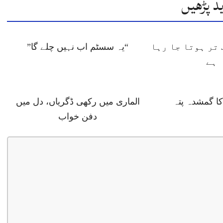
د پڑھیں
تر ہوتا جا رہا
“یہ سسٹم اب نہیں چلے گا”
ہے
 گمشدہ پتہ
الماری میں رکھی ڈگریاں، دل میں
دفن خواب