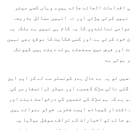
ی اقدامات اٹھائے جاتے ہیں، وہاں کسی میئر
نہیں کرنی پڑتی اور نہ انہیں مسائل بذریعہ
وامی نمائندوں کا یہ کام ہی نہیں ہے بلکہ یہ
خود کرتی ہے اور کسی شکایت کا موقع بھی نہیں
ت اور فرض عین سمجھتے ہوئے دیتے ہیں کیونکہ
 ہوتی ہے
یں تو یہ بے حال ہے، کونسلر سے لے کر ایم این
گلی نالی سڑک کھمبے اور میٹر ٹرانسفارمر کی
م ہے کہ ہم سڑک کی تعمیر کی درخواست دینے اور
 اقتدار کیساتھ ایسے فخریہ فوٹو بنواتے ہیں
و جائے تو اخبارات کے تراشے سوشل میڈیا پہ