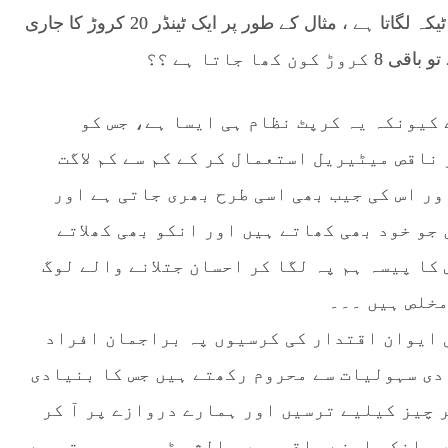
ذریعہ کے ذریعہ بھی وہ آپکو اور مجھے کروڑوں کا ٹیکہ لگاتا ہے ، مثال کے طور پر ایک ٹینڈر 20 کروڑ کا جاری
 کیونکہ یہ کرپٹ نظام ہی ایسا ہے، جس کو
ناقص میٹیریل استعمال کر کے کم سے کم لاگت
ور اس کی جیب بھی اسی طرح بھری جاتی ہے اور
جو خود بھی کھاتے ہیں اور انکو بھی کھلاتے
کا پیسہ ہم پہ لگا کر احسان جتلانے والے لوگ
مخلص ہیں ۔۔۔
 ایوان اقتدار کی کرسیوں پہ براجمان افراد
دی سہولیات سے محروم رکھتے ہیں جس کا بنیادی
ر چیز کیلیے ترسیں اور ہمارے دروازے پر آ کر
، انکی اپنے حلقہ میں پالشی ٹیم بھی ہوتی ہے