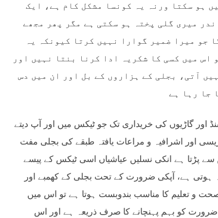
یں ہو سکتا ورنہ یہ کونسا مشکل کام ہے، ایک
ندر میری گلی پختہ ہو سکتی ہے مگر پھر مجھے
گا جو میرا ضمیر گوارا نہیں کرتا کیونکہ یہ
 اس میں کسی کا شکریہ ادا کرنا بنتا نہیں اور
ہیں آتی، بجلی کے ہزاروں کے بل اور ان میں دس
 جا رہا ہے
شنڈ اور گاڑیوں کی خریداری تک جو ٹیکس میں اور آپ دیتے
یسی اور اشرافیہ و مراعات یافتہ طبقے کی بجلی مفت
سے پڑتا ہے انکی نسلیں عیاشیاں اسی ٹیکس کے پیسے
ہ ہوتی ہے، آپکی ضرورت کے تحت بجلی کے کھمبے اور
حت و تعلیم کا مناسب بندوبست ہوتا ہے تو اس میں
اس ضرورت کو بہم پہنچانے کا صرف ذریعہ ہے اور اس