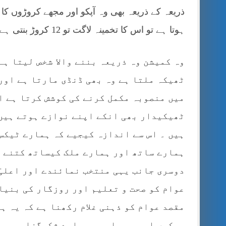
ہوتا ہے تو اس کا تخمینہ لاگت تو 12 کروڑ بنتی ہے تو باقی 8 کروڑ کون کھا جاتا ہے ؟؟
وہ کمیشن وہ ذریعہ بننے والا شخص لیتا ہے
ٹھیکہ ملتا ہے وہ بھی ڈنڈی مارتا ہے اور 
میں منصوبہ مکمل کرنے کی کوشش کرتا ہے ا
ٹھیکیدار بھی انکے اپنے نوازے ہوتے ہیں 
ہیں ۔ اس سے اندازہ کیجیے کہ ہمارے ٹیکس 
ہمارے ساتھ اور ہمارے ملک کیساتھ کتنے 
دوسری جانب یہی منتخب نمائندے اور اعلیٰ
عوام کو صحت و تعلیم اور روزگار کی بنیا
مقصد عوام کو ذہنی غلام رکھنا ہے کہ یہ ہ
جھکیں اور ہر بار یہ ہمارے شکرگزار رہیں