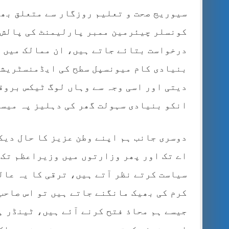
سیوریج صحت و تعلیم روزگار سے متعلق بھ
کونسلر چیئرمین ممبر پارلیمنٹ کی پالش 
درخواست بتائے جاتے ہیں، ان ممالک میں ع
بنیادی کام میونسپل سطح کی ایڈمنسٹریشن 
دیتی اور اسی وجہ سے وہاں لوگ ٹیکس بروق
انکو بنیادی سہولت گھر کی دہلیز پہ میسر
دوسری جانب ہم اپنے وطن عزیز کا حال دیکھ
اے تک اور پھر وزارتوں میں وزیراعظم تک 
سیاست کرتے نظر آتے ہیں، ترقی کا یہ عال
کرم کی بھیک مانگنے جاتے ہیں تو اس صاحب
جیسے ہم محاذ فتح کرنے آئے ہیں، ٹینڈر ہ