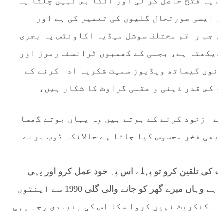
پہ فتح حاصل کر لی اور انکا بس نہیں چلتا یہ
 ایسی صورتحال گلیوں کی تعمیر کی ہے اور
 جب راقم مختلف سوشل میڈیا اکاونٹس پہ بجری
دیکھتا ہے، بجلی کے کھمبوں ٹرانسفارمرز اور
نوں کیساتھ ویڈیوز سمیت شکریہ ادا کرنے کے
 کس قدر ذہنی و عقلی گراوٹ کا شکار ہیں،
 ازخود کرنے کے ہوتے ہیں وہ یہاں جوتے گھسا
ھی فخر محسوس کیا جاتا ہے حالانکہ ڈوب مرنے
کی تلقین کرو تو پہلے اس پہ خود عمل کرو اور یہی
شریعت کا حکم بھی ہے، راقم جہاں رہائش ہذیر ہے وہاں میرے گھر کو جانے والی گلی 1990 سے اینٹوں
ہ کنکریٹ نہیں کروا سکا اس کی بنیادی وجہ یہی