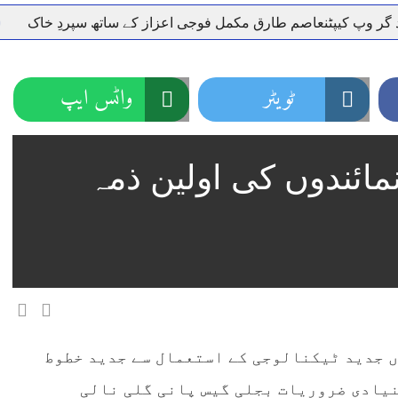
پٹنعاصم طارق مکمل فوجی اعزاز کے ساتھ سپردِ خاک
وزیر اع
ٹویٹر
واٹس ایپ
مائندوں کی اولین ذمہ
ں جدید ٹیکنالوجی کے استعمال سے جدید خطوط
نیادی ضروریات بجلی گیس پانی گلی نالی