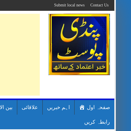
Skip
Submit local news
Contact Us
to
content
صفحہ اول
اہم خبریں
علاقائی
بین ال
رابطہ کریں