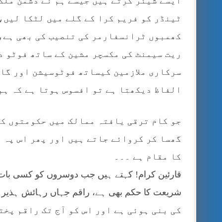
ایسے شیئر کرتے ہیں جیسے ہم نے دشمن ملک 
ٹینڈر کو فریم کرا کے گلے میں لٹکا لیں،
کھمبوں ٹرانسفارمر کی تنصیب کی بھی ہے،
ریت سیمنٹ کی مکسچر مشین کے ساتھ فوٹو 
سرکاری ملازمین کیساتھ فوٹوسیشن اور گا
الفاظ دیکھتا ہے تو افسوس ہوتا ہے کہ ہم
جو کام ترقی یافتہ ممالک میں حکومتوں کے
گھسا کر کروائے جاتے ہیں اور پھر اس پہ ب
کا مقام ہے ۔۔۔
قارئین کرام! کہتے ہیں جب دوسروں کو کسی بات 
کی بنی ہوئی ہے اور اس کو آج تک راقم پخت