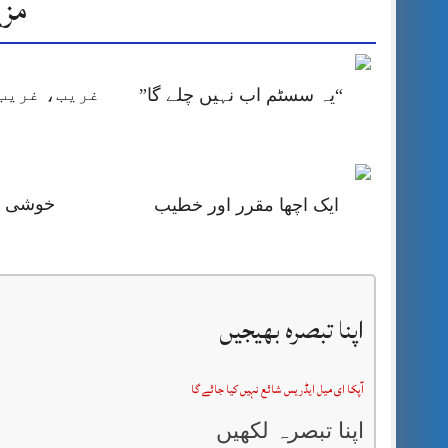
مزی
غریب، غریب 
“یہ سسٹم اب نہیں چلے گا”
خوشی کا
ایک اچھا مقرر اور خطیب
اپنا تبصرہ بھیجیں
آپکا ای میل ایڈریس شائع نہیں کیا جائے گا
اپنا تبصرہ لکھیں