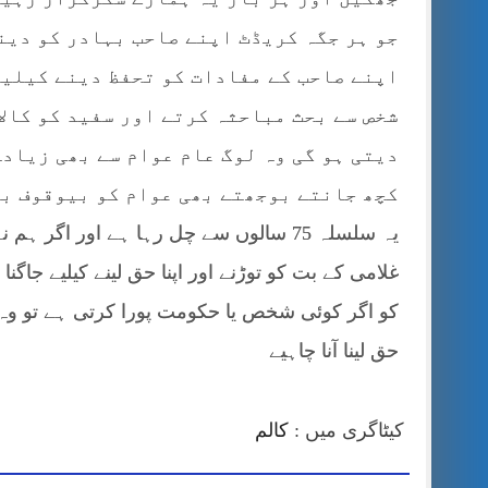
جو ہر جگہ کریڈٹ اپنے صاحب بہادر کو دین
اپنے صاحب کے مفادات کو تحفظ دینے کیلیے
شخص سے بحث مباحثہ کرتے اور سفید کو کالا
دیتی ہو گی وہ لوگ عام عوام سے بھی زیادہ
کچھ جانتے بوجھتے بھی عوام کو بیوقوف بن
یہ سلسلہ 75 سالوں سے چل رہا ہے اور اگر
غلامی کے بت کو توڑنے اور اپنا حق لینے کیلیے جاگن
کو اگر کوئی شخص یا حکومت پورا کرتی ہے تو وہ 
حق لینا آنا چاہیے
کیٹاگری میں :
کالم