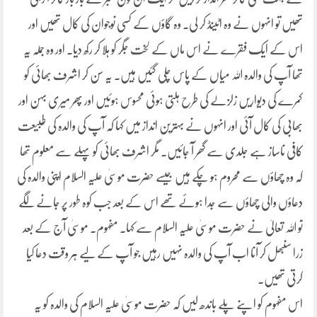
تھیں تو انہوں نے وہ اٹینڈ کر لی۔ وہ گاؤں کے کسی نوجوان کی کال تھیں اور
اس کے ایک فقرے نے اس ماں کے لخت جگر کو ہلا کر رکھ دیا۔ اور وہ جملہ یہ
تھا آپ کی والدہ اللہ میاں کے پاس چلی گئیں ہیں۔ یہ سن کر اشرف بھائی کو
کمرے کی دیواریں زلزلے کی طرح ہلتی ہوئی محسوس ہوئیں اور پھر میری بہن اور
بھابی کی کال آئی اور انہوں نے بہترین انداز میں کہا کہ آپ کی والدہ کی طبیعت
کافی ناساز ہے جلدی سے گھر آ جائیں۔ مگر اشرف بھائی کو پہلے سے معلوم تھا
کہ وہ چھاؤں سے محروم ہو چکے ہیں جیسے حضرت موسیٰ علیہ السلام اپنی والدہ کی
دعاؤں والی چھاؤں سے جدا ہوئے تھے اس کے بعد جب کوہ طور پر جانے لگے
تو اللہ تعالیٰ نے حضرت موسیٰ علیہ السلام سے کہا۔ مفہوم۔ موسیٰ آج کے بعد
زرا سنبھل کر آنا اب آپ کی والدہ نہیں رہیں جو آپ کے لیے ہر وقت دعا کیا
کرتی تھیں۔
اس مفہوم کو اپنے پلے باندھ لیں کہ حضرت موسیٰ علیہ السلام کی والدہ کو یہ