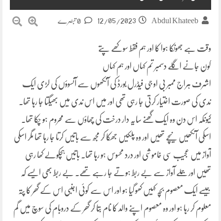
12/05/2023
Abdul Khateeb
0 تبصرے
وقت ہے جھونکا ہوا کا اور ہم فقط سوکھے پتے
کون جانے اگلے دسمبر تم کہاں اور ہم کہاں
اشرف ہراج ممبر بی او جی فیڈرل بورڈ کی آنکھوں سے آنسوؤں کی لڑی ایک
ندی کی صورت اختیار کرتی جا رہی تھی اور میں اس ندی میں بھیگتا جا رہا تھا۔
کیونکہ اس دن وہ ایک گھنے سایہ دار درخت کی چھاؤں سے محروم ہو چکا تھا۔
اسکی آنکھیں نیچے تھیں اور وہ پلکیں جھکا کر مجھ سے باتیں کرتا جا رہا تھا مگر اسکی
آواز میں عجیب سی خاموشی اور درد محسوس ہو رہا تھا۔ باتیں ہچکولے کھا رہی
تھیں اور جملے آواز سے بے ربط ہوتے جا رہے تھے۔ بے ربط بھی ایسے کہ
جیسے ایک معصوم بچہ کہیں کھو گیا ہو اور اس سے کوئی اجنبی اس کے گھر کا پتہ
معلوم کر رہا ہو اور وہ معصوم اپنے والد کا نام بتا کر گھر کے دروبام کی سوچ میں گم