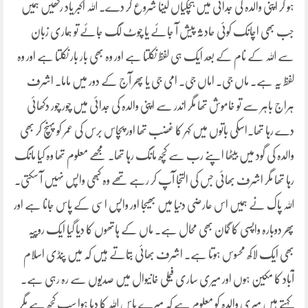
ہو کر اپنی والدہ کی جدائی میں ہچکیاں لینا شروع کر دے۔ اللہ اکبر یاد رکھیں ہمیں
جب بھی اچانک کوئی حادثہ پیش آ جائے یا چوٹ لگ جائے تو ہماری زبان
سے اللہ کے نام کے بعد ایک ہی لفظ نکلتا ہے اور وہ بھی بار بار نکلتا ہے اور وہ
لفظ یہ ہے۔ ماں جی۔ اماں جی۔ امی جی یا پھر آج کے دور میں ماما۔ اشرف
ہراج باہر سے تو خاموش تھا مگر اندر سے اپنی والدہ کی جدائی میں چور چور دکھائی
دے رہا تھا۔اسکی باتوں میں کہر کا غضب تھا اور پچاس برس کی عمر کو پہنچ کر بھی
والدہ کی گود میں بیٹھا اپنے رب سے کچھ مانگ رہا تھا۔ مجھے معلوم تھا وہ کیا مانگ
رہا تھا مگر اشرف بھائی جس کی التجا آپ کر رہے تھے وہ کبھی واپس نہیں آ سکتی۔
اللہ پاک نے ہمیں اس عارضی دنیا میں بھیجا اور واپس اسی کے پاس جانا ہے اور
پھر دوبارہ واپسی کا گمان بھی محال ہے۔ ماں کے ہاتھوں کا دیا گیا ایک روپیہ
بھی ایک لاکھ محسوس ہوتا ہے۔ اشرف بھائی بتاتے ہیں کہ میں پنڈی اسلام
آباد کا مکین ہوں اور میری ساری فیملی خانیوال میں صدیوں سے رہ رہی ہے۔
کہتے ہیں میری والدہ کو معلوم ہے کہ میرے پاس اللہ کا دیا ہوا سب کچھ ہے مگر