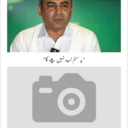
“یہ سسٹم اب نہیں چلے گا”