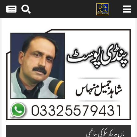
Skip
to
content
ماں ہر دکھ سکھ کی ساتھی