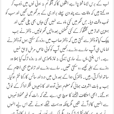
اب کے برس ایسا قحط پڑا ہے اشکوں کا کہ آنکھ نم نہ ہوئی خوں میں ڈوب کر
وہ کہتے ہیں کہ وفات سے چند دن پہلے برادری کے ہر گھر میں گئیں اور سب کو
خوب وقت دیا۔ جس گھر میں کئی ماہ سے نہیں گئی وہاں بھی چلی گئیں اور
بہترین انداز میں گفتگو کر کے کئی گھنٹوں بعد واپس گھر لوٹیں۔ ڈاکٹر نے جب
چیک کیا تو ڈاکٹر سے کہتی ہیں کہ ڈاکٹر صاحب میں روزہ رکھ سکتی ہوں تو ڈاکٹر نے
کہا ماں جی آپ سارے روزے رکھیں آپ کو کوئی خاص مرض لاحق نہیں
ہے۔ اس جنتی ماں نے ساری زندگی نہ نماز چھوڑی اور نہ روزہ ترک کیا بھلا وہ
روزے کے بغیر کیسے رہ سکتی تھیں۔ سارے روزے اور تراویح بھی اہتمام کے
ساتھ ادا کرتی رہیں۔ ڈاکٹر کی دوا کے بعد دل میں درد اور سانس کا رکنا ختم ہو گیا۔
جب یہ بات اشرف بھائی کو معلوم ہوئی تو وہ اللہ کا ڈھیروں شکر ادا کر کے خوش
ہو گئے۔ ابھی اعتکاف بیٹھنے کا سوچ ہی رہے تھے کہ رات کو غیر محفوظ نمبروں
سے انہیں کالز آنے لگیں مگر چونکہ وہ بہت تھکے ہوئے تھے اس لیے انہوں
نے بہت سی کالز نظر انداز کر دیں مگر ایک ان نون نمبر سے بار بار کالز آ رہی