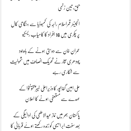
بحق، تین زخمی
انجینئر قمراسلام راجہ کی کمبوڈیا سے ہنگامی کال
پر چکری میں 16 افراد کا کامیاب ریسکیو
عمران خان سے دوستی ہونے کے باوجود
چودھری نثار نے تحریک انصاف میں شمولیت
سے انکاری رہے
علی امین گنڈاپور کا وزیراعلیٰ خیبرپختونخوا کے
عہدے سے مستعفی ہونے کا اعلان
پاکستان بھر میں نمازِ عیدالاضحی کی ادائیگی کے
بعد سنتِ ابراہیمی کو زندہ رکھتے ہوئے قربانی کا