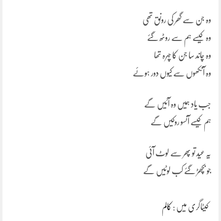
وہ جن سے گھر کی رونق تھی
وہ کیسے ہم سے روٹھ گئے
وہ چاند سا جن کا چہرہ تھا
وہ آنکھوں سے کیوں دور ہوئے
جب یاد ہمیں وہ آئیں گے
ہم کیسے آنسو روکیں گے
یہ عید تو پھر سے لوٹ آئی
جو بچھڑ گئے کب لوٹیں گے
کیٹاگری میں :
کالم