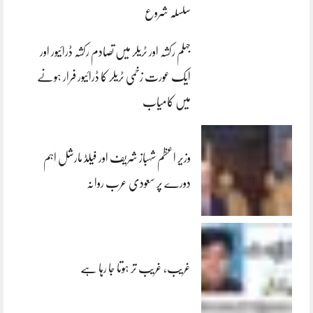
سلسلہ شروع
جہلم رکشہ اور ٹریلر میں تصادم رکشہ ڈرائیور اور
ایک عورت زخمی ٹریلر کا ڈرائیور فرار ہونے
میں کامیاب
وزیر اعظم شہباز شریف اور فیلڈ مارشل اہم
دورے پر سعودی عرب روانہ
غریب، غریب تر ہوتا جا رہا ہے