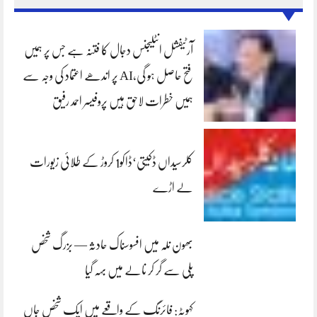
آرٹیفشل انٹلیجنس دجال کا فتنہ ہے جس پر ہمیں
فتح حاصل ہو گی،AI پر اندھے اعتماد کی وجہ سے
ہمیں خطرات لاحق ہیں پروفیسر احمد رفیق
کلرسیداں ڈکیتی‘ڈاکو1 کروڑ کے طلائی زیورات
لے اڑے
بھون نلہ میں افسوسناک حادثہ — بزرگ شخص
پلی سے گر کر نالے میں بہہ گیا
کہوٹہ: فائرنگ کے واقعے میں ایک شخص جاں