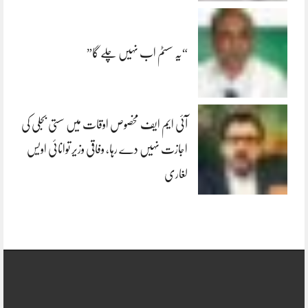
“یہ سسٹم اب نہیں چلے گا”
آئی ایم ایف مخصوص اوقات میں سستی بجلی کی
اجازت نہیں دے رہا، وفاقی وزیر توانائی اویس
لغاری