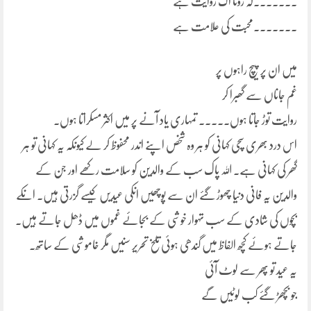
۔۔۔۔۔۔۔کہ رونا اک روایت ہے
۔۔۔۔۔۔۔محبت کی علامت ہے
میں ان پر پیچ راہوں پر
غم جاناں سے گھبرا کر
روایت توڑ جاتا ہوں۔۔۔۔۔ تمہاری یاد آنے پر میں اکثر مسکراتا ہوں۔
اس درد بھری سچی کہانی کو ہر وہ شخص اپنے اندر محفوظ کر لے کیونکہ یہ کہانی تو ہر
گھر کی کہانی ہے۔ اللہ پاک سب کے والدین کو سلامت رکھے اور جن کے
والدین یہ فانی دنیا چھوڑ گئے ان سے پوچھیں انکی عیدیں کیسے گزرتی ہیں۔ انکے
بچوں کی شادی کے سب تہوار خوشی کے بجائے غموں میں ڈھل جاتے ہیں۔
جاتے ہوئے کچھ الفاظ میں گندھی ہوئی تلخ تحریر سنیں مگر خاموشی کے ساتھ۔
یہ عید تو پھر سے لوٹ آئی
جو بچھڑ گئے کب لوٹیں گے