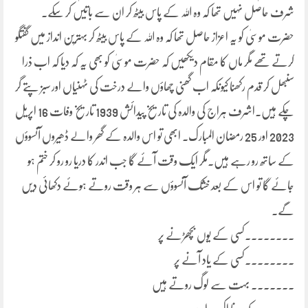
شرف حاصل نہیں تھا کہ وہ اللہ کے پاس بیٹھ کر ان سے باتیں کر سکے۔
حضرت موسیٰ کو یہ اعزاز حاصل تھا کہ وہ اللہ کے پاس بیٹھ کر بہترین انداز میں گفتگو
کرتے تھے مگر ماں کا مقام دیکھیں کہ حضرت موسیٰ کو بھی یہ کہ دیا کہ اب ذرا
سنبھل کر قدم رکھنا کیونکہ اب گھنی چھاؤں والے درخت کی ٹہنیاں اور سبز پتے گر
چکے ہیں۔اشرف ہراج کی والدہ کی تاریخ پیدائش 1939 تاریخ وفات 16 اپریل
2023 اور 25 رمضان المبارک۔ ابھی تو اس والدہ کے گھر والے ڈھیروں آنسوؤں
کے ساتھ رو رہے ہیں۔مگر ایک وقت آئے گا جب اندر کا دریا رو رو کر ختم ہو
جائے گا تو اس کے بعد خشک آنسوؤں سے ہر وقت روتے ہوئے دکھائی دیں
گے۔
۔۔۔۔۔۔۔۔کسی کے یوں بچھڑنے پر
۔۔۔۔۔۔۔۔کسی کے یاد آنے پر
۔۔۔۔۔۔۔ بہت سے لوگ روتے ہیں