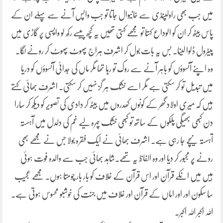
میں جب بھی راولپنڈی سے خانیوال جاتا تو جب واپس آنے سے پہلے ان کے
پاس بیٹھ کر ان کو الوداع کہتا تو مجھے کہتی تھیں یہ کچھ پیسے رکھ لو واپسی پر گاڑی میں
پیٹرول ڈلوا لینا۔ بس یہ بات بول کر اشرف ہراج پھوٹ پھوٹ کر رونے لگا۔
وہ اپنے آنسوؤں کو باہر آنے سے روک تو رہا تھا مگر ماں کی جدائی آنسوؤں کو دریا
میں تبدیل تو کر سکتی ہے مگر اسے خشک ہر گز نہیں کر سکتی۔ اشرف بھائی کہتے
ہیں کہ میری اولاد گھر کے کونوں کھدروں میں بیٹھ کر دادی کی تصویر کو دیکھ کر سارا
دن کبھی بھیگی پلکوں کے ساتھ تو کبھی خشک چہرہ لیے غم کی دلدل میں آہستہ
آہستہ نیچے جا رہی ہے۔ اشرف بھائی نے ایک فقرہ بولا جس نے مجھے بھی
رونے پر مجبور کر دیا اور وہ الفاظ یہ تھے۔شاہد بھائی جب سے والدہ فوت ہوئی
ہیں میں انکے قرآن اور اس قرآن کے غلاف کو بار بار چومتا ہوں۔ مجھے عجیب
سا سکون اور اور اماں کے قرآن اور غلاف میں جنت کی خوشبو محسوس ہوتی ہے۔
اللہ اکبر اللہ اکبر۔