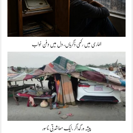
الماری میں رکھی ڈگریاں، دل میں دفن خواب
پیشہ ور گداگر ،ایک معاشرتی ناسور