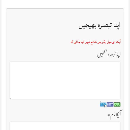
اپنا تبصرہ بھیجیں
آپکا ای میل ایڈریس شائع نہیں کیا جائے گا
اپنا تبصرہ لکھیں
آپکا نام
*