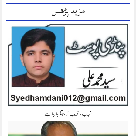
مزید پڑھیں
غریب، غریب تر ہوتا جا رہا ہے