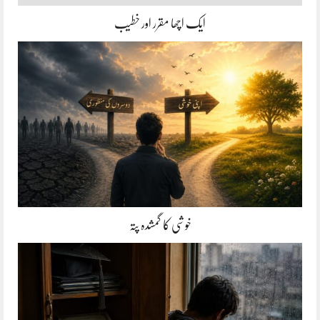
ایک اچھا مقرر اور خطیب
خوشی کا گمشدہ پتہ