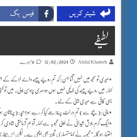
شیئر کریں
فیس بک
لطیفے
12/02/2024
Abdul Khateeb
0 تبصرے
٭میری تو سمجھ میں نہیں آتا بہن! کہ تم روپے پیسے والے لڑکے کے ان
کہا۔ میں روپے پیسے کی لالچی نہیں ہوں دوسری پڑوسن بولی۔ میں تو کہتی 
یہی کافی ہے میری بیٹی کے لئے۔
٭مالی: (بچے سے) تم درخت پر چڑھے کیا کر رہے ہو؟ بچہ: (پریشان ہو کر)
٭ایک گرم جوش شیدائی نے اپنی محبوبہ سے کہا۔ آؤ ہم آزمائشی شادی کر 
اختیار ہو گا۔”محبوبہ نے کہا“تمہاری تجویز بھی اچھی ہے۔ لیکن اس بیچاری غ