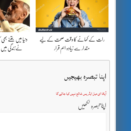
رات کے کھانے کا وقت صحت کے لیے
دنیا میں جتنے بھ
مقدار سے زیادہ اہم قرار
نےزندگی میں ب
اپنا تبصرہ بھیجیں
آپکا ای میل ایڈریس شائع نہیں کیا جائے گا
اپنا تبصرہ لکھیں