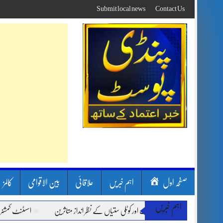
Skip
Submit local news
Contact Us
to
content
صفحہ اول
اہم خبریں
علاقائی
بین الاقوامی
کالمز
اہم خبریں
ون بارشیں، لینڈ سلائیڈنگ اور کوٹلی ستیاں کے نظر انداز متاثرین
اسسٹنٹ کمشنر کلرسی