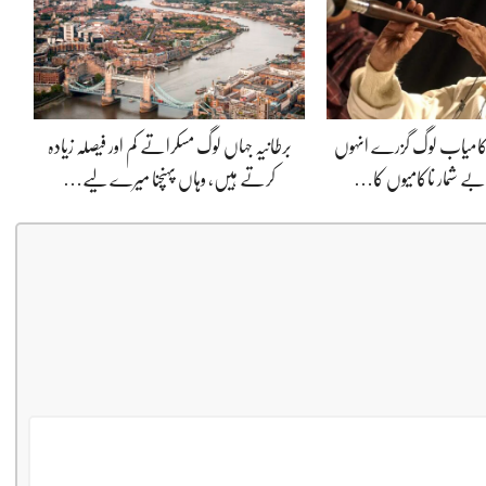
ی کامیاب لوگ گزرے انہوں
برطانیہ جہاں لوگ مسکراتے کم اور فیصلہ زیادہ
ے شمار ناکامیوں کا…
کرتے ہیں، وہاں پہنچنا میرے لیے…