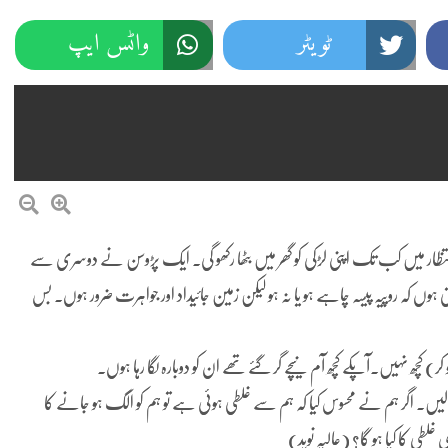
ٹویٹر
واٹس ایپ
تظار میں کب تک اپنی لڑکی کو گھر میں بٹھا رکھو گی۔ ایک پڑوسن نے دوسری سے
ہوں کہ روپیہ پیسہ چاہے ہو یا نہ ہو لیکن زمین جائیداد اور جواہرت ضرور ہوں۔ بس
 کچھ نہیں۔آپکے کچھ آم نیچے گر گئے تھے ان کو دوبارہ لگا رہا ہوں۔
لیں۔ اگر ہم نے محسوس کیا کہ ہم سے غلطی ہوئی ہے تو ہم کو الگ ہو جانے کا
لطی کا کیا ہو گا؟ (عالیہ نوید)