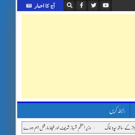
آج کا اخبار
رابطہ کریں
ساتھ سپردِ خاک
وزیر اعظم شہباز شریف اور فیلڈ مارشل اہم دورے پر سعودی عرب روانہ