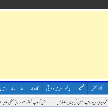
آزاد کشمیر
تعلیم
پوٹھوار میری دھرتی
کاروبار
ہمارے بارے میں
داں سیدہ زینب حسین کی پریس کانفرنس
شہید گر وپ کیپٹنعاصم طارق مکمل فوجی اعزاز کے 