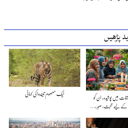
د پڑھیں
ایک معصوم تیندوا کی کہانی
لقات میں پوشیدہ, ان کو
 کے لیے محبت، صبر،…