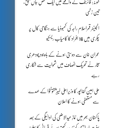
کہوٹہ: فائرنگ کے واقعے میں ایک شخص جاں بحق،
تین زخمی
انجینئر قمراسلام راجہ کی کمبوڈیا سے ہنگامی کال پر
چکری میں 16 افراد کا کامیاب ریسکیو
عمران خان سے دوستی ہونے کے باوجود چودھری
نثار نے تحریک انصاف میں شمولیت سے انکاری
رہے
علی امین گنڈاپور کا وزیراعلیٰ خیبرپختونخوا کے عہدے
سے مستعفی ہونے کا اعلان
پاکستان بھر میں نمازِ عیدالاضحی کی ادائیگی کے بعد
سنتِ ابراہیمی کو زندہ رکھتے ہوئے قربانی کا سلسلہ