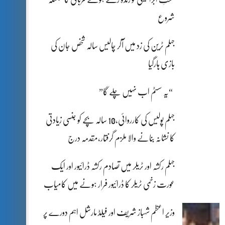
شروع
جہلم ٹرین کی زد میں آکر چالیس سالہ شخص جان کی
بازی ہارگیا
“یہ سسٹم اب نہیں چلے گا”
جہلم پولیس کی کارروائی،10 سالہ بچے کو جنسی زیادتی
کا نشانہ بنانے والا ملزم گرفتار،مقدمہ درج
جہلم رکشہ اور ٹریلر میں تصادم رکشہ ڈرائیور اور ایک
عورت زخمی ٹریلر کا ڈرائیور فرار ہونے میں کامیاب
وزیر اعظم شہباز شریف اور فیلڈ مارشل اہم دورے پر