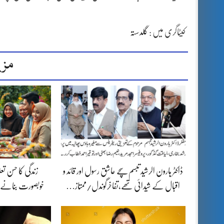
کیٹاگری میں :
گلدستہ
مزی
ڈاکٹر ہارون الرشید تبسم سچے عاشق رسول اور قائد و
زندگی کا حسن تع
اقبال کے شیدائی تھے،تفاخرگوندل/ممتاز…
خوبصورت بنانے