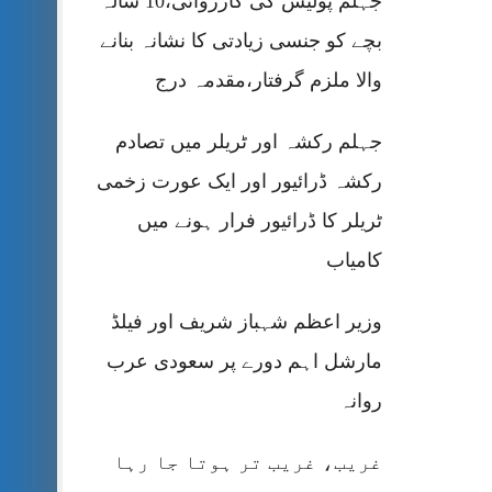
جہلم پولیس کی کارروائی،10 سالہ
بچے کو جنسی زیادتی کا نشانہ بنانے
والا ملزم گرفتار،مقدمہ درج
جہلم رکشہ اور ٹریلر میں تصادم
رکشہ ڈرائیور اور ایک عورت زخمی
ٹریلر کا ڈرائیور فرار ہونے میں
کامیاب
وزیر اعظم شہباز شریف اور فیلڈ
مارشل اہم دورے پر سعودی عرب
روانہ
غریب، غریب تر ہوتا جا رہا