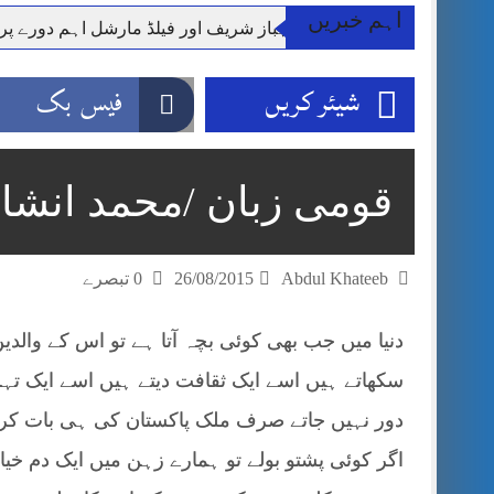
اہم خبریں
وزیر اعظم شہباز شریف اور فیلڈ مارشل اہم دورے پ
آئی ایم ایف مخصوص اوقات میں سستی بجلی کی اجازت 
شیئر کریں
فیس بک
قائداعظم نامی شہری کا شناختی کارڈ بلاک،عدالت کا
ڈپٹی کمشنر راولپنڈی کیپٹن(ر) ندیم ناصر کا دورہء کل
اسلام آباد میں غیرملکی وفود کی آمد کے موقع پر ڈیوٹی سے غائب پولیس اہلکاروں کی
قومی زبان /محمد انشا
مون سون بارشیں، لینڈ سلائیڈنگ اور کوٹلی ستیاں کے نظ
شہید گر وپ کیپٹنعاصم طارق مکمل فوجی اعزاز کے س
Abdul Khateeb
26/08/2015
0 تبصرے
دنیا میں جب بھی کوئی بچہ آتا ہے تو اس کے والد
سکھاتے ہیں اسے ایک ثقافت دیتے ہیں اسے ایک تہز
دور نہیں جاتے صرف ملک پاکستان کی ہی بات کر
اگر کوئی پشتو بولے تو ہمارے زہن میں ایک دم خیا