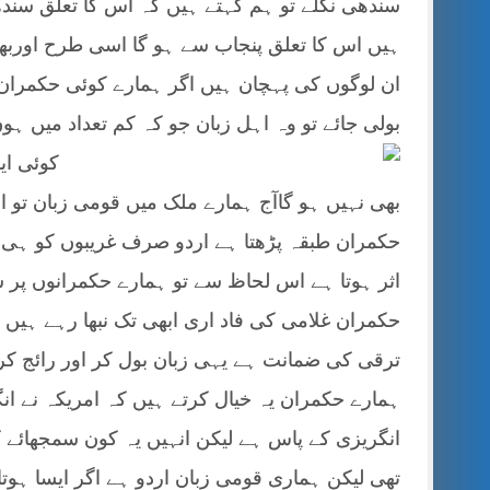
سندھی نکلے تو ہم کہتے ہیں کہ اس کا تعلق سندھ 
ہیں اس کا تعلق پنجاب سے ہو گا اسی طرح اوربھ
ان لوگوں کی پہچان ہیں اگر ہمارے کوئی حکمران 
بولی جائے تو وہ اہل زبان جو کہ کم تعداد میں ہو
کوئی ای
بھی نہیں ہو گاآج ہمارے ملک میں قومی زبان تو ارد
حکمران طبقہ پڑھتا ہے اردو صرف غریبوں کو ہی 
اثر ہوتا ہے اس لحاظ سے تو ہمارے حکمرانوں پر س
حکمران غلامی کی فاد اری ابھی تک نبھا رہے ہی
ترقی کی ضمانت ہے یہی زبان بول کر اور رائج کر 
ہمارے حکمران یہ خیال کرتے ہیں کہ امریکہ نے ان
انگریزی کے پاس ہے لیکن انہیں یہ کون سمجھائے 
تھی لیکن ہماری قومی زبان اردو ہے اگر ایسا ہوتا ت