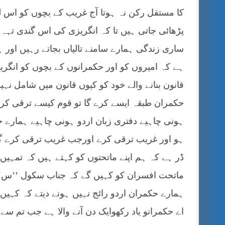
کا مستقل رکن نہ ہوتا آج غریب کے بچوں کو اس لی
پڑھائی جاتی ہیں تا کہ انگریزی کی اس گندی تہہ کے
ساری زندگی ہمارے سامنے تالیاں بجاتے رہیں اور ہ
ہے کہ امیروں کو اور حکمرانوں کے بچوں کو انگریز
قانون بنانے والے خود کو کیوں قانون میں شامل نہی
حکمران طبقہ ایسے کرے گا تو قوم کیسے ترقی کرے گ
ہونی چاہیے دفتری زبان اردو ہونی چاہیے ہمارے حک
ہو اور غریب ترقی کرے اورجب غریب ترقی کرے گا ت
ڈر ہے کہ ہم اپنے ماتحتوں کو کہتے ہیں کہ تمہیں 
ماتحت افسران کو کہیں گے کہ جناب سکول ’’س‘
ہمارے حکمران اردو رائج نہیں ہونے دیتے کہ کہی
اے حکمرانو یاد رکھوایک دن آنے والا ہے جب تم سے پ