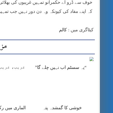
خوف سے ڈرو اے حکمرانو تمہیں غریبوں کی بھلائی ک
کہ اپنے مفاد کی کیونکہ وہ دن دور نہیں جب تمہیں جواب دین
کیٹاگری میں :
کالم
مزی
غریب، غریب 
“یہ سسٹم اب نہیں چلے گا”
خوشی کا گمشدہ پتہ
الماری میں رک