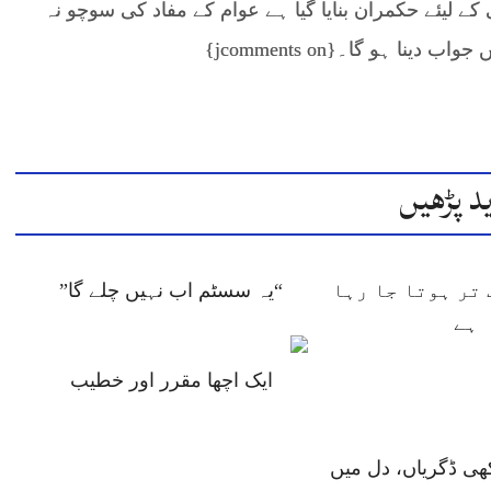
ے لیئے حکمران بنایا گیا ہے عوام کے مفاد کی سوچو نہ
ا ہو گا۔{jcomments on}
د پڑھیں
تر ہوتا جا رہا
“یہ سسٹم اب نہیں چلے گا”
ہے
ایک اچھا مقرر اور خطیب
ھی ڈگریاں، دل میں