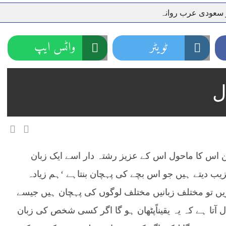
ر سعودی عرب روانہ
نہیں دے رہا، وفاقی وزیر توانائی اویس لغاری
جموں 6 تحریک شاد باد کا عبدالخطیب چودھری کی حمایت کا اعلان
ٹویٹر
واٹس ایپ
 شہری کو پیش ہونے کا حکم
چارسدہ کا بہادر سپوت وطن کی 
رسیداں
خلاف سخت ایکشن، 2 اے ایس آئی سمیت 12 اہلکاروں کو نوکری سے فارغ کردیا گیا۔
ل
ر انداز متاثرین
اسسٹنٹ کمشنر کلرسیداں سیدہ زینب حسین
اتھ سپردِ خاک
ین اس کا ماحول اس کے عزیز رشتہ دار اسے ایک زبان
یب دیتے ہیں جو اس بچے کی پہچان بنتاہے ‘ہم زیادہ
یں
تو مختلف زبانیں مختلف لوگوں کی پہچان ہیں جیسے
ل آتا ہے کہ یہ یقیناًپٹھان ہو گا اگر کسی شخص کی زبان