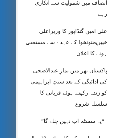
انصاف میں شمولیت سے انکاری
رہے
علی امین گنڈاپور کا وزیراعلیٰ
خیبرپختونخوا کے عہدے سے مستعفی
ہونے کا اعلان
پاکستان بھر میں نمازِ عیدالاضحی
کی ادائیگی کے بعد سنتِ ابراہیمی
کو زندہ رکھتے ہوئے قربانی کا
سلسلہ شروع
“یہ سسٹم اب نہیں چلے گا”