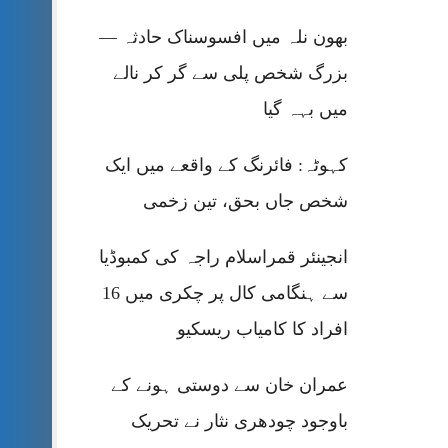
بھون نلہ میں افسوسناک حادثہ —
بزرگ شخص پلی سے گر کر نالے
میں بہہ گیا
کہوٹہ: فائرنگ کے واقعے میں ایک
شخص جاں بحق، تین زخمی
انجینئر قمراسلام راجہ کی کمبوڈیا
سے ہنگامی کال پر چکری میں 16
افراد کا کامیاب ریسکیو
عمران خان سے دوستی ہونے کے
باوجود چودھری نثار نے تحریک