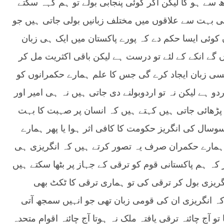
سے ہو گا لیکن اگر کوئی پنجابی بولے تو ہم کہہ سکتے
ی بہت سے علاقوں میں مختلف زبانیں بولی جاتی ہیں جو
کوئی ایسا حکم دے کہ پورے پاکستان میں ایک ہی زبان
ں گے انکے کے لئے تو درست ہے لیکن باقی اکثریت مل کر
سی زبان ایجاد کرے گی
جس کا علم ہمارے حکمرانوں کو
و ہے لیکن نہ تو اردوبولنے دی جاتی ہیں نہ ہی امیر اور
پڑھائی جاتی ہیں کہتے ہیں کہ انسان پر صہبت کا بہت
وسال کی انگریز حکومت کا کافی اثر ہوا یا پھر ہمارے
ں ہمارے حکمران صرف یہ تصور کرتے ہیں کہ انگریزی ہی
کہ ہم پاکستانی قوم کو ترقی کے جہاز پر بٹھا سکتے ہیں
گریزی بول کر ترقی کی تو ہماری ترقی کا ٹکٹ بھی
کہ انگریزی ان کی قومی زبان تھی جو انہیں سمجھ آتی
و آج چائنہ ترقی یافتہ ملک نہ ہوتا آج چائنہ اقوام متحدہ