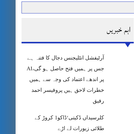
اہم خبریں
حرمت پر قربان
 کی پریس کانفرنس
آرٹیفشل انٹلیجنس دجال کا فتنہ ہے
جس پر ہمیں فتح حاصل ہو گی،AI
پر اندھے اعتماد کی وجہ سے ہمیں
خطرات لاحق ہیں پروفیسر احمد
رفیق
کلرسیداں ڈکیتی‘ڈاکو1 کروڑ کے
طلائی زیورات لے اڑے