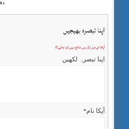
دف
اپنا تبصرہ بھیجیں
آپکا ای میل ایڈریس شائع نہیں کیا جائے گا
اپنا تبصرہ لکھیں
آپکا نام
*