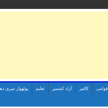
اقوامی
کالمز
آزاد کشمیر
تعلیم
پوٹھوار میری دھ