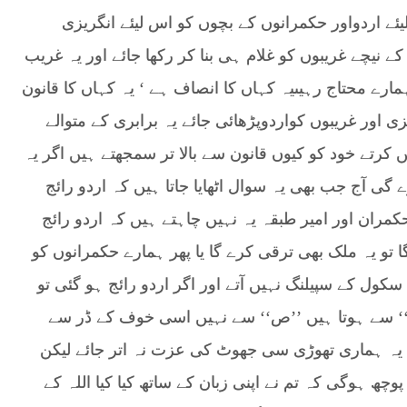
ئے اردواور حکمرانوں کے بچوں کو اس لیئے انگریزی
 نیچے غریبوں کو غلام ہی بنا کر رکھا جائے اور یہ غریب
مارے محتاج رہیںیہ کہاں کا انصاف ہے ‘ یہ کہاں کا قانون
ی اور غریبوں کواردوپڑھائی جائے یہ برابری کے متوالے
ں کرتے خود کو کیوں قانون سے بالا تر سمجھتے ہیں اگر یہ
ی آج جب بھی یہ سوال اٹھایا جاتا ہیں کہ اردو رائج
مران اور امیر طبقہ یہ نہیں چاہتے ہیں کہ اردو رائج
و یہ ملک بھی ترقی کرے گا یا پھر ہمارے حکمرانوں کو
سکول کے سپیلنگ نہیں آتے اور اگر اردو رائج ہو گئی تو
‘ سے ہوتا ہیں ’’ص‘‘ سے نہیں اسی خوف کے ڈر سے
ں یہ ہماری تھوڑی سی جھوٹ کی عزت نہ اتر جائے لیکن
وچھ ہوگی کہ تم نے اپنی زبان کے ساتھ کیا کیا اللہ کے