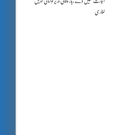
اجازت نہیں دے رہا، وفاقی وزیر توانائی اویس
لغاری