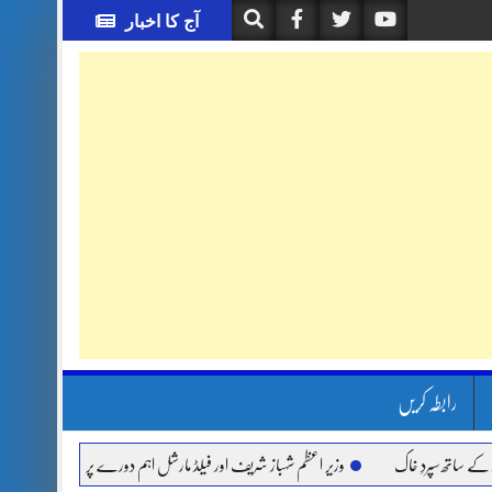
آج کا اخبار
رابطہ کریں
تھ سپردِ خاک
وزیر اعظم شہباز شریف اور فیلڈ مارشل اہم دورے پر سعودی عرب روانہ