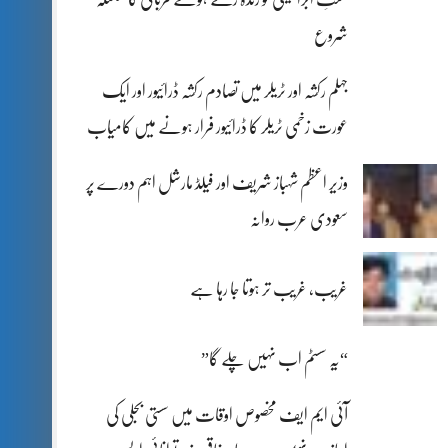
شروع
جہلم رکشہ اور ٹریلر میں تصادم رکشہ ڈرائیور اور ایک
عورت زخمی ٹریلر کا ڈرائیور فرار ہونے میں کامیاب
وزیر اعظم شہباز شریف اور فیلڈ مارشل اہم دورے پر
سعودی عرب روانہ
غریب، غریب تر ہوتا جا رہا ہے
“یہ سسٹم اب نہیں چلے گا”
آئی ایم ایف مخصوص اوقات میں سستی بجلی کی