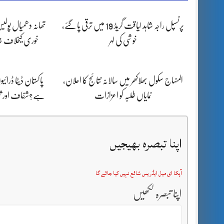
پرنسپل راجہ شاہد لیاقت گریڈ 19 میں ترقی پا گئے،
تھانہ دھمیال پولی
خوشی کی لہر
خوری کیخلاف خات
المنہاج سکول بھلاکھر میں سالانہ نتائج کا اعلان،
پاکستان ڈیٹا ڈرائی
نمایاں طلبہ کو اعزازات
ہے؟شفاف اور ثب
اپنا تبصرہ بھیجیں
آپکا ای میل ایڈریس شائع نہیں کیا جائے گا
اپنا تبصرہ لکھیں