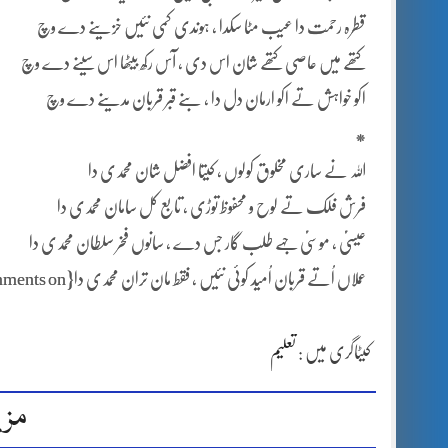
قطرہ رحمت دا عیب مٹا سکدا ، ہوندی کمی نئیں خزینے دے وچ
کتھے میں عاصی کتھے شان اس دی ، آس رکھ بیٹھا اس سینے دے وچ
اکو خواہش تے اکو ارمان دل دا ، بنے قبر قربان مدینے دے وچ
*
اللہ نے ساری مخلوق کولوں ، کیتا افضل شان محمدی دا
فرش فلک تے لوح و محفوظ توڑی ، تابع کل سامان محمدی دا
عیسیٰؑ ، موسیٰؑ جہے طلب گار جس دے ، سانوں فخر سلطان محمدی دا
عملاں اُتے قربان اُمید کوئی نئیں ، فقط مان تران محمدی دا{jcomments on}
کیٹاگری میں :
تعلیم
مزی