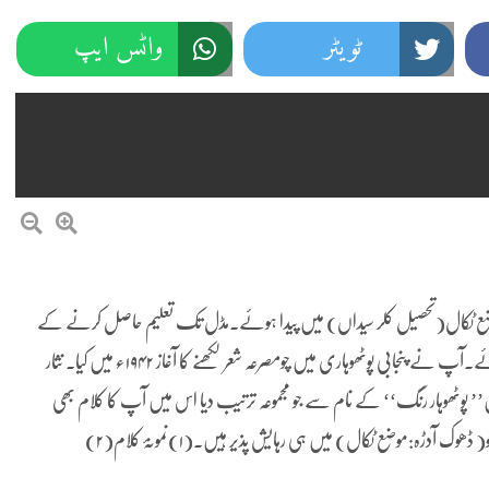
ٹویٹر
واٹس ایپ
ان کے ہاں ڈھوک آدڑہ،موضع ٹکال(تحصیل کلر سیداں) میں پیدا ہوئے.مڈل تک تعلیم حاصل کرنے کے
بعد ۱۹۴۱ء کو فوج میں بھرتی ہوئے.فروری ۱۹۶۰ء کو فوج سے رٹیائر ہوئے.آپ نے پنجابی پوٹھوہاری میں چومصرعہ شعر لکھنے کا آغاز ۱۹۴۲ء میں کیا. نثار
مئی ۱۹۵۴ء ،موضع ٹکال:تحصیل کلر سیداں)نے ۱۹۸۱ء میں’’ پوٹھوہار رنگ‘‘ کے نام سے جو مجموعہ ترتیب دیا اس میں آپ کا کلام بھی
 آدڑہ:موضع ٹکال) میں ہی رہایش پذیر ہیں.(۱)نمونۂ کلام(۲)