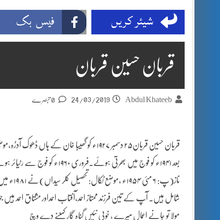
شیئر کریں
فیس بک
قربان حسین قربان
24/03/2019
Abdul Khateeb
0 تبصرے
قربان حسین قربان۲۵ دسمبر ۱۹۲۷ء کو گھیبا خ
ناز(پ: ۶ 
شامل ہیں. آپ کے تین فرزند ممتاز احمد،آفتاب احمداور مشتاق احمد ہیں جو( ڈھوک
مولا تو جانے اعمال میرے ، خوبی نئیں گناہ گار کمینے دے وچ