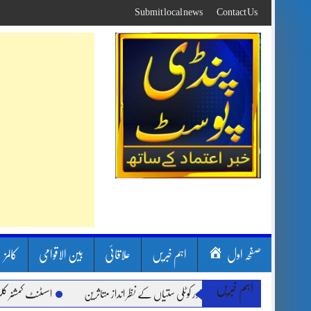
Skip
Submit local news
Contact Us
to
content
صفحہ اول
اہم خبریں
علاقائی
بین الاقوامی
کالمز
اہم خبریں
ن بارشیں، لینڈ سلائیڈنگ اور کوٹلی ستیاں کے نظر انداز متاثرین
اسسٹنٹ کمشنر کلرسیدا