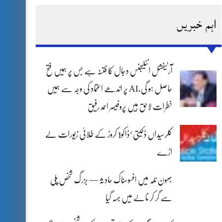
اہم خبریں
آرٹیفشل انٹلیجنس دجال کا فتنہ ہے جس پر ہمیں فتح
حاصل ہو گی،AI پر اندھے اعتماد کی وجہ سے ہمیں
خطرات لاحق ہیں پروفیسر احمد رفیق
کلرسیداں ڈکیتی‘ڈاکو1 کروڑ کے طلائی زیورات لے
اڑے
بھون نلہ میں افسوسناک حادثہ — بزرگ شخص پلی
سے گر کر نالے میں بہہ گیا