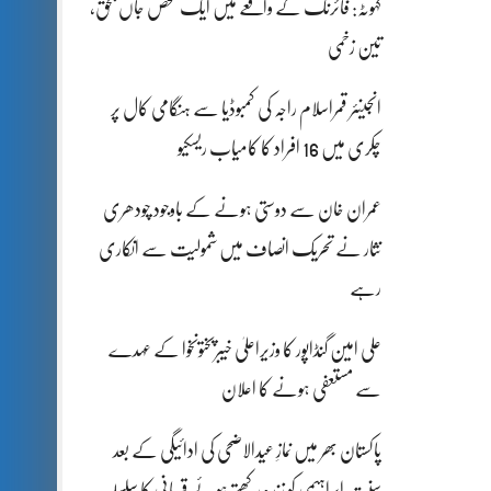
کہوٹہ: فائرنگ کے واقعے میں ایک شخص جاں بحق،
تین زخمی
انجینئر قمراسلام راجہ کی کمبوڈیا سے ہنگامی کال پر
چکری میں 16 افراد کا کامیاب ریسکیو
عمران خان سے دوستی ہونے کے باوجود چودھری
نثار نے تحریک انصاف میں شمولیت سے انکاری
رہے
علی امین گنڈاپور کا وزیراعلیٰ خیبرپختونخوا کے عہدے
سے مستعفی ہونے کا اعلان
پاکستان بھر میں نمازِ عیدالاضحی کی ادائیگی کے بعد
سنتِ ابراہیمی کو زندہ رکھتے ہوئے قربانی کا سلسلہ