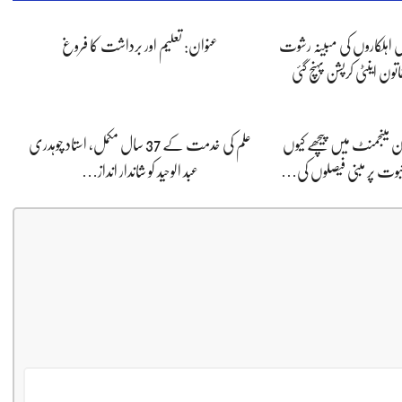
س اہلکاروں کی مبینہ رشوت
عنوان: تعلیم اور برداشت کا فروغ
ون اینٹی کرپشن پہنچ گئی
ون مینجمنٹ میں پیچھے کیوں
علم کی خدمت کے 37 سال مکمل، استاد چوہدری
وت پر مبنی فیصلوں کی…
عبد الوحید کو شاندار انداز…