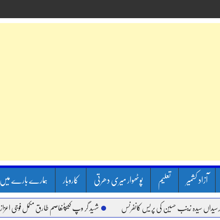
آزاد کشمیر
تعلیم
پوٹھوار میری دھرتی
کاروبار
ہمارے بارے میں
ں سیدہ زینب حسین کی پریس کانفرنس
شہید گر وپ کیپٹنعاصم طارق مکمل فوجی اعزاز کے سا