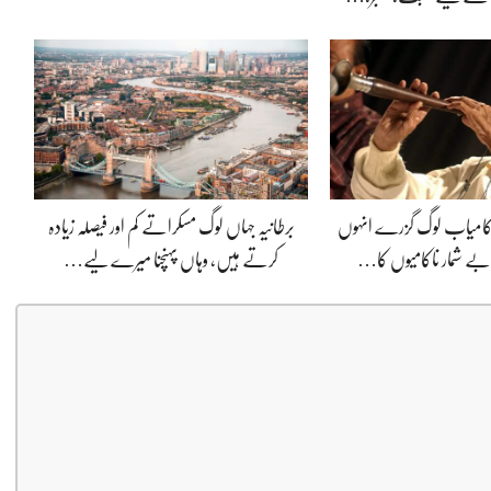
ی کامیاب لوگ گزرے انہوں
برطانیہ جہاں لوگ مسکراتے کم اور فیصلہ زیادہ
ے شمار ناکامیوں کا…
کرتے ہیں، وہاں پہنچنا میرے لیے…