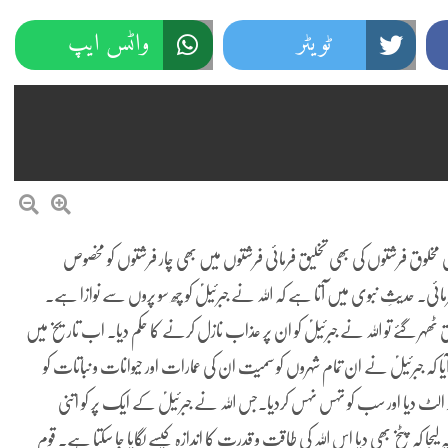
ٹویٹر
واٹس ایپ
وری مخلوق فرشتوں کی بھی تخلیق فرمائی فرشتوں میں بھی چار فرشتوں کو مخصوص
ئی۔ حدیثِ نبوی میں آتا ہے کہ اللہ نے جبرئیلؑ کو چھ سو پروں سے نوازا ہے۔
ھہر گئے تو اللہ نے جبرئیلؑ کو ان پر عذاب نازل کرنے کا حکم دیا۔ اب تاریخ میں
ریخ میں یہ بھی آیا کہ جبرئیلؑ نے ان تمام شہروں کو سمیت ان کی عمارات اور حیوانات و نباتات کو
کر الٹ دیا اور سب کو تہس نہس کردیا۔جس اللہ نے جبرئیلؑ کے ایک پر کو اتنی
 کہ پٹخ بھی دیا اس اللہ کی طاقت و قدرت کا اندازہ کیسے لگایا جا سکتا ہے۔ قومِ