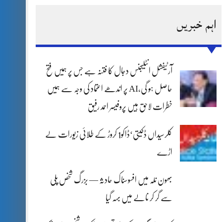
اہم خبریں
آرٹیفشل انٹلیجنس دجال کا فتنہ ہے جس پر ہمیں فتح
حاصل ہو گی،AI پر اندھے اعتماد کی وجہ سے ہمیں
خطرات لاحق ہیں پروفیسر احمد رفیق
کلرسیداں ڈکیتی‘ڈاکو1 کروڑ کے طلائی زیورات لے
اڑے
بھون نلہ میں افسوسناک حادثہ — بزرگ شخص پلی
سے گر کر نالے میں بہہ گیا