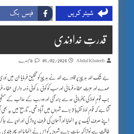
شیئر کریں
فیس بک
قدرتِ خداوندی
05/02/2024
Abdul Khateeb
0 تبصرے
بے شک اللہ ہر چیز پر قادر ہے اللہ نے ہر چیز کو تخلیق فرمایا جن میں ن
عہدے اور عزت عطاء فرمائی اور سب کو کوئی نہ کوئی ذمہ داری عطاء فرما
جب قومِ لوط کی نافرمانی حد سے بڑھ گئی اور وہ رب کے عذاب کے مستحق ٹ
آتا ہے کہ قومِ لوط تقریباً 7 بڑے شہروں میں آباد تھی۔ تا
اپنے صرف ایک پر پہ اٹھایا اور آسمان کی طرف پرواز کی اور اوپر لے جا 
طاقت سے نوازا کہ سات بڑے شہروں کو اس نے اٹھالیا اور پھر بلندی پہ لیجا