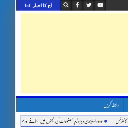
آج کا اخبار
رابطہ کریں
س
**راولپنڈی: پٹرولیم مصنوعات کی قیمتوں میں اضافے اور مہنگائی کے خلاف جماعت ا