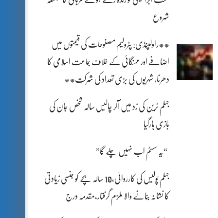
شروع
**راولپنڈی: پٹرولیم مصنوعات کی قیمتوں میں
اضافے اور مہنگائی کے خلاف جماعت اسلامی کا
دھرنا، شہریوں کی بڑی تعداد کی شرکت**
جہلم ٹرین کی زد میں آکر چالیس سالہ شخص جان کی
بازی ہارگیا
“یہ سسٹم اب نہیں چلے گا”
جہلم پولیس کی کارروائی،10 سالہ بچے کو جنسی زیادتی
کا نشانہ بنانے والا ملزم گرفتار،مقدمہ درج