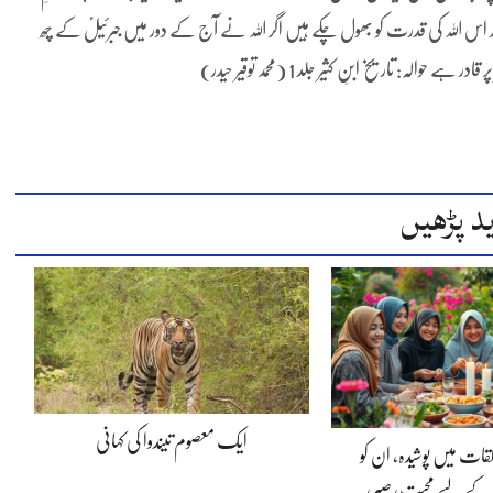
ے اور اس اللہ کی قدرت کو بھول چکے ہیں اگر اللہ نے آج کے دور میں جبرئیلؑ کے چھ
الہ: تاریخ ابنِ کثیر جلد 1 (محمد توقیر حیدر)
د پڑھیں
ایک معصوم تیندوا کی کہانی
لقات میں پوشیدہ, ان کو
 کے لیے محبت، صبر،…