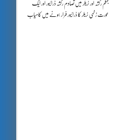
جہلم رکشہ اور ٹریلر میں تصادم رکشہ ڈرائیور اور ایک
عورت زخمی ٹریلر کا ڈرائیور فرار ہونے میں کامیاب