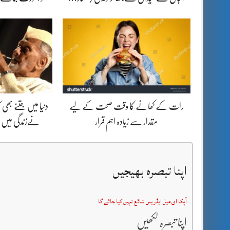
رات کے کھانے کا وقت صحت کے لیے
دنیا میں جتنے بھ
مقدار سے زیادہ اہم قرار
نےزندگی میں ب
اپنا تبصرہ بھیجیں
آپکا ای میل ایڈریس شائع نہیں کیا جائے گا
اپنا تبصرہ لکھیں