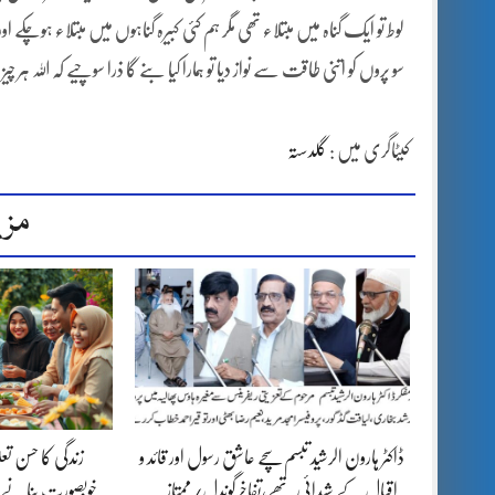
لوط تو ایک گناہ میں مبتلاء تھی مگر ہم کئی کبیرہ گناہوں میں مبتلاء ہوچک
سو پروں کو اتنی طاقت سے نواز دیا تو ہمارا کیا بنے گا ذرا سوچیے کہ اللہ ہر چیز پر قادر ہے حو
کیٹاگری میں :
گلدستہ
مزی
ڈاکٹر ہارون الرشید تبسم سچے عاشق رسول اور قائد و
زندگی کا حسن تع
اقبال کے شیدائی تھے،تفاخرگوندل/ممتاز…
خوبصورت بنانے