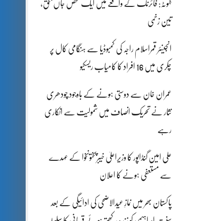
کہوٹہ: فائرنگ کے واقعے میں ایک شخص جاں بحق،
تین زخمی
انجینئر قمراسلام راجہ کی کمبوڈیا سے ہنگامی کال پر
چکری میں 16 افراد کا کامیاب ریسکیو
عمران خان سے دوستی ہونے کے باوجود چودھری
نثار نے تحریک انصاف میں شمولیت سے انکاری
رہے
علی امین گنڈاپور کا وزیراعلیٰ خیبرپختونخوا کے عہدے
سے مستعفی ہونے کا اعلان
پاکستان بھر میں نمازِ عیدالاضحی کی ادائیگی کے بعد
سنتِ ابراہیمی کو زندہ رکھتے ہوئے قربانی کا سلسلہ