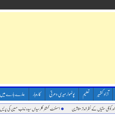
آزاد کشمیر
تعلیم
پوٹھوار میری دھرتی
کاروبار
ہمارے بارے میں
ستیاں کے نظر انداز متاثرین
اسسٹنٹ کمشنر کلرسیداں سیدہ زینب حسین کی پریس کانفرن