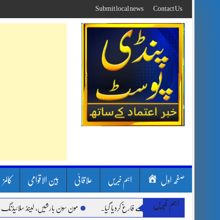
Skip
Submit local news
Contact Us
to
content
صفحہ اول
اہم خبریں
علاقائی
بین الاقوامی
کالمز
اہم خبریں
مون سون بارشیں، لینڈ سلائیڈنگ اور کوٹلی 