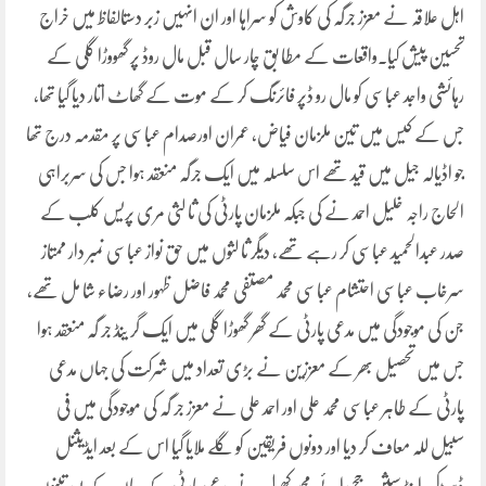
اہل علاقہ نے معزز جرگہ کی کاوش کو سراہا اور ان انہیں زبر دستالفاظ میں خراج
تحسین پیش کیا۔واقعات کے مطا بق چار سال قبل مال روڈ پر گھووڑا گلی کے
رہائشی واجد عباسی کو مال رو ڈپر فائرنگ کر کے موت کے گھاٹ اتار دیا گیا تھا،
جس کے کیس میں تین ملزمان فیاض، عمران اورصدام عباسی پر مقدمہ درج تھا
جو اڈیالہ جیل میں قید تھے اس سلسلہ میں ایک جرگہ منعقد ہوا جس کی سربراہی
الحاج راجہ خلیل احمد نے کی جبکہ ملزمان پارٹی کی ثا لثی مری پریس کلب کے
صدر عبدالحمید عباسی کر رہے تھے، دیگر ثا لثوں میں حق نواز عباسی نمبر دار ممتاز
سرخاب عباسی احتشام عباسی محمد مصتفی محمد فاضل ظہور اور رضاء شا مل تھے،
جن کی موجودگی میں مدعی پارٹی کے گھر گھوڑا گلی میں ایک گر ینڈ جر گہ منعقد ہوا
جس میں تحصیل بھر کے معززین نے بڑی تعداد میں شرکت کی جہاں مدعی
پارٹی کے طاہر عباسی محمد علی اور احمد علی نے معزز جر گہ کی موجودگی میں فی
سبیل للہ معاف کر دیا اور دونوں فریقین کو گلے ملایا گیا اس کے بعد ایڈیثنل