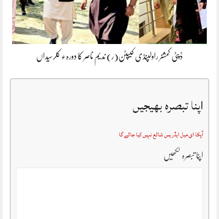
ڈپٹی کمشنر راولپنڈی کیپٹن(ر) ندیم ناصر کا دورہء کلرسیداں
اپنا تبصرہ بھیجیں
آپکا ای میل ایڈریس شائع نہیں کیا جائے گا
اپنا تبصرہ لکھیں