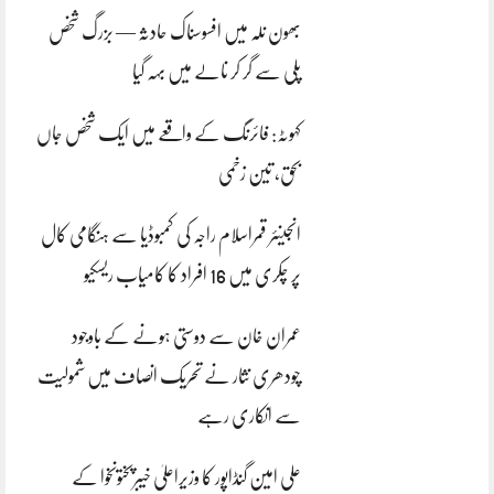
بھون نلہ میں افسوسناک حادثہ — بزرگ شخص
پلی سے گر کر نالے میں بہہ گیا
کہوٹہ: فائرنگ کے واقعے میں ایک شخص جاں
بحق، تین زخمی
انجینئر قمراسلام راجہ کی کمبوڈیا سے ہنگامی کال
پر چکری میں 16 افراد کا کامیاب ریسکیو
عمران خان سے دوستی ہونے کے باوجود
چودھری نثار نے تحریک انصاف میں شمولیت
سے انکاری رہے
علی امین گنڈاپور کا وزیراعلیٰ خیبرپختونخوا کے