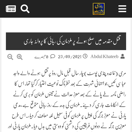
Skip
to
content
قتل مقدمہ میں صلح ہونے پر ملزمان کی رہائی کا پروانہ جاری
23/09/2021
Abdul Khateeb
0 تبصرے
مری (نمائندہ پنڈی پوسٹ)چار سال قبل مال روڈ پر قتل ہونے والے واجد
عباسی کیس جو انتہائی شہرت کے بعد خطرناک نوعیت اختیار کر گیا تھا، اس کا
راضی نامہ طے پانے کے بعد معزز عدالت نے تینوں ملزمان کو بری کرنے
کے احکامات جاری کر دیئے۔ملزمان کی بدھ کے روز رہائی متوقع ہے،مدعی
پارٹی نے معزز جرگہ کی اپیل پر ملزمان کو فی سبیل للہ معاف کر دیا،۔اس طرح
معززین جرگہ نے دونوں فریقین کی دشمنی کو دوستی میں بدل دیا۔ملزمان پارٹی اور