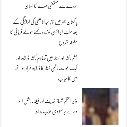
عہدے سے مستعفی ہونے کا اعلان
پاکستان بھر میں نمازِ عیدالاضحی کی ادائیگی کے
بعد سنتِ ابراہیمی کو زندہ رکھتے ہوئے قربانی کا
سلسلہ شروع
جہلم رکشہ اور ٹریلر میں تصادم رکشہ ڈرائیور اور
ایک عورت زخمی ٹریلر کا ڈرائیور فرار ہونے
میں کامیاب
وزیر اعظم شہباز شریف اور فیلڈ مارشل اہم
دورے پر سعودی عرب روانہ