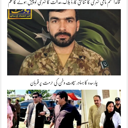
قائداعظم نامی شہری کا شناختی کارڈ بلاک،عدالت کا شہری کو پیش ہونے کا حکم
چارسدہ کا بہادر سپوت وطن کی حرمت پر قربان