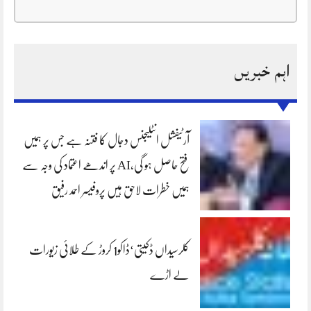
اہم خبریں
آرٹیفشل انٹلیجنس دجال کا فتنہ ہے جس پر ہمیں
فتح حاصل ہو گی،AI پر اندھے اعتماد کی وجہ سے
ہمیں خطرات لاحق ہیں پروفیسر احمد رفیق
کلرسیداں ڈکیتی‘ڈاکو1 کروڑ کے طلائی زیورات
لے اڑے