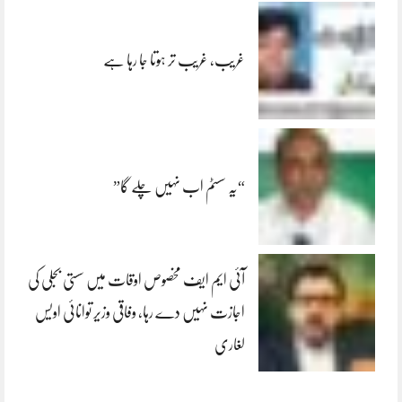
غریب، غریب تر ہوتا جا رہا ہے
“یہ سسٹم اب نہیں چلے گا”
آئی ایم ایف مخصوص اوقات میں سستی بجلی کی
اجازت نہیں دے رہا، وفاقی وزیر توانائی اویس
لغاری