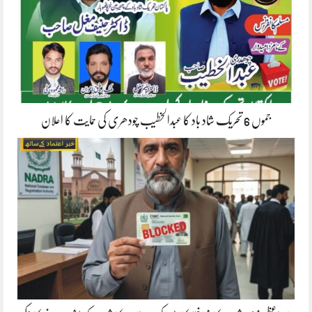
جموں 6 تحریک شاد باد کا عبدالخطیب چودھری کی حمایت کا اعلان