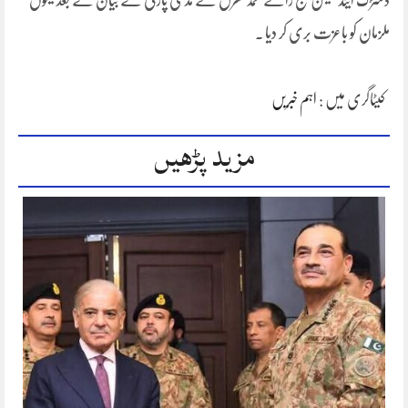
ڈسڑک اینڈ سیثن جج رائے محمد کھرل نے مدعی پارٹی کے بیان کے بعد تینوں
ملزمان کو باعزت بری کر دیا ۔
کیٹاگری میں :
اہم خبریں
مزید پڑھیں