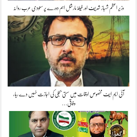
وزیر اعظم شہباز شریف اور فیلڈ مارشل اہم دورے پر سعودی عرب روانہ
آئی ایم ایف مخصوص اوقات میں سستی بجلی کی اجازت نہیں دے رہا،
وفاقی…