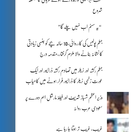
شروع
“یہ سسٹم اب نہیں چلے گا”
جہلم پولیس کی کارروائی،10 سالہ بچے کو جنسی زیادتی
کا نشانہ بنانے والا ملزم گرفتار،مقدمہ درج
جہلم رکشہ اور ٹریلر میں تصادم رکشہ ڈرائیور اور ایک
عورت زخمی ٹریلر کا ڈرائیور فرار ہونے میں کامیاب
وزیر اعظم شہباز شریف اور فیلڈ مارشل اہم دورے پر
سعودی عرب روانہ
غریب، غریب تر ہوتا جا رہا ہے