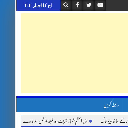
آج کا اخبار
رابطہ کریں
ساتھ سپردِ خاک
وزیر اعظم شہباز شریف اور فیلڈ مارشل اہم دورے پر سعودی عرب روانہ