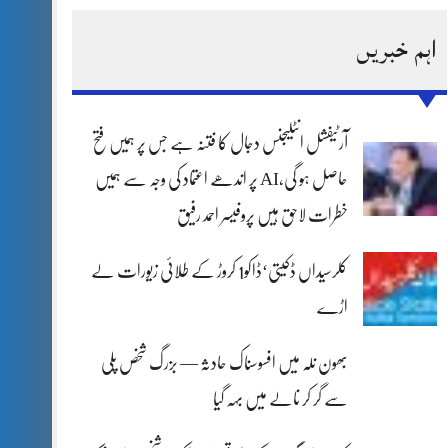
اہم خبریں
آرٹیفشل انٹلیجنس دجال کا فتنہ ہے جس پر ہمیں فتح
حاصل ہو گی،AI پر اندھے اعتماد کی وجہ سے ہمیں
خطرات لاحق ہیں پروفیسر احمد رفیق
کلرسیداں ڈکیتی‘ڈاکو1 کروڑ کے طلائی زیورات لے
اڑے
بھون نلہ میں افسوسناک حادثہ — بزرگ شخص پلی
سے گر کر نالے میں بہہ گیا