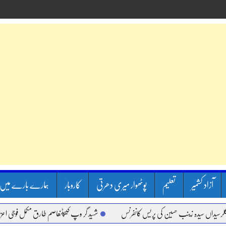
آزاد کشمیر
تعلیم
پوٹھوار میری دھرتی
کاروبار
ہمارے بارے میں
داں سیدہ زینب حسین کی پریس کانفرنس
شہید گر وپ کیپٹنعاصم طارق مکمل فوجی اعزاز کے 