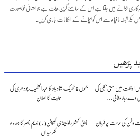
سرکاری خزانے میں جاتا ہے اس کے سامنے گرین بیلٹ ہے جو انتہائی خوبصورت
نوٹس لیکر قبضہ مافیاء سے اس کو بچانے کے احکامات جاری کریں۔
د پڑھیں
 اوقات میں سستی بجلی کی
جموں 6 تحریک شاد باد کا عبدالخطیب چودھری کی
 دے رہا، وفاقی…
حمایت کا اعلان
پوت وطن کی حرمت پر قربان
ڈپٹی کمشنر راولپنڈی کیپٹن(ر) ندیم ناصر کا دورہء
کلرسیداں