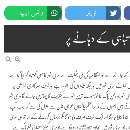
ٹویٹر
واٹس ایپ
 تباہی کے دہانے پر
 جا نے سے اورانتظامیہ کی ملی بھگت سے مری شہر کا حسن کو تباہ کر دیا گیا ہے
 کہا کے مری شہر میں ہر جگہ لینٹروں کی بھرمار ہے ہرطرف سرکاری اراضی پر
و مری شہر جو وطن پاک کا خوبصورت ترین شہر ہے کنکریٹ کا پہاڑ بن جائے گا مری شہر
 سے اپنا رزق چلاتے ہیں انہوں نے وزیراعظم پاکستان عمران خان سے اپیل کی ہے کہ جب آپ
وزیراعظم بنے تو اپ نے اپنے ایک انٹرویو میں کہا تھا کے مری کو پہلے جیسا بنایا جائیگا اور ایک طرف صرف ویو ہو گا مگر 3سال گزرنے کے ساتھ ہی مری
اور مری شہر میں موجود سیوریج تباہ ہوچکا ہے جو مری کیلئے انتہائی خطرناک ہے