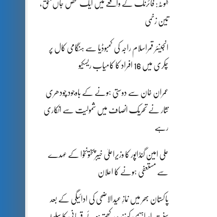
کہوٹہ: فائرنگ کے واقعے میں ایک شخص جاں بحق،
تین زخمی
انجینئر قمراسلام راجہ کی کمبوڈیا سے ہنگامی کال پر
چکری میں 16 افراد کا کامیاب ریسکیو
عمران خان سے دوستی ہونے کے باوجود چودھری
نثار نے تحریک انصاف میں شمولیت سے انکاری
رہے
علی امین گنڈاپور کا وزیراعلیٰ خیبرپختونخوا کے عہدے
سے مستعفی ہونے کا اعلان
پاکستان بھر میں نمازِ عیدالاضحی کی ادائیگی کے بعد
سنتِ ابراہیمی کو زندہ رکھتے ہوئے قربانی کا سلسلہ