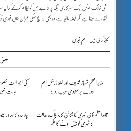
شی فانگ ہوٹل ایک سرکاری جگہ پر بنا ہے جس کو نیلام کرکے کرایہ 
نظارے دیتا ہے مگر قبضہ مافیا سے وہ بھی نہ بچ سکی عمران خان فوری 
کیٹاگری میں :
اہم خبریں
مزی
وزیر اعظم شہباز شریف اور فیلڈ مارشل اہم
آئی ایم ایف مخصوص
دورے پر سعودی عرب روانہ
اجازت نہیں
قائداعظم نامی شہری کا شناختی کارڈ بلاک،عدالت
چارسدہ کا بہادر س
کا شہری کو پیش ہونے کا حکم