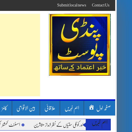
Skip
Submit local news
Contact Us
to
content
صفحہ اول
اہم خبریں
علاقائی
بین الاقوامی
کالمز
اہم خبریں
ون بارشیں، لینڈ سلائیڈنگ اور کوٹلی ستیاں کے نظر انداز متاثرین
اسسٹنٹ کمشنر کلرسی