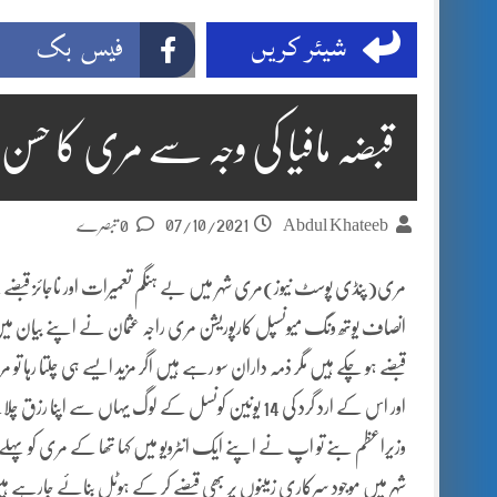
شیئر کریں
فیس بک
قبضہ مافیا کی وجہ سے مری کا حسن
07/10/2021
Abdul Khateeb
0 تبصرے
مری(پنڈی پوسٹ نیوز)مری شہر میں بے ہنگم تعمیرات اور ناجائز قبضے کئے
انصاف یوتھ ونگ میونسپل کارپوریشن مری راجہ عثمان نے اپنے بیان میں
قبضے ہو چکے ہیں مگر ذمہ داران سو رہے ہیں اگر مزید ایسے ہی چلتا رہا ت
اور اس کے ارد گرد کی 14 یونین کونسل کے لوگ یہاں
شہر میں موجود سرکاری زمینوں پر بھی قبضے کر کے ہوٹل بنائے جارہے ہیں 