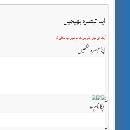
اپنا تبصرہ بھیجیں
آپکا ای میل ایڈریس شائع نہیں کیا جائے گا
اپنا تبصرہ لکھیں
آپکا نام
*