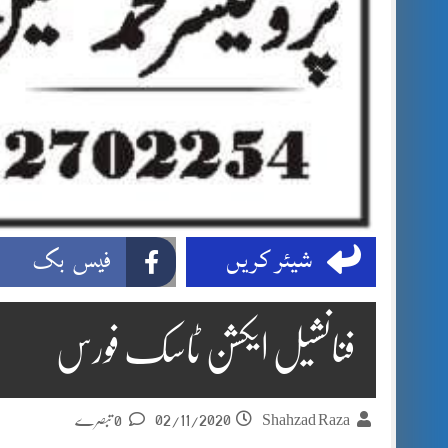
شیئر کریں
فیس بک
فنانشیل ایکشن ٹاسک فورس
02/11/2020
Shahzad Raza
0 تبصرے