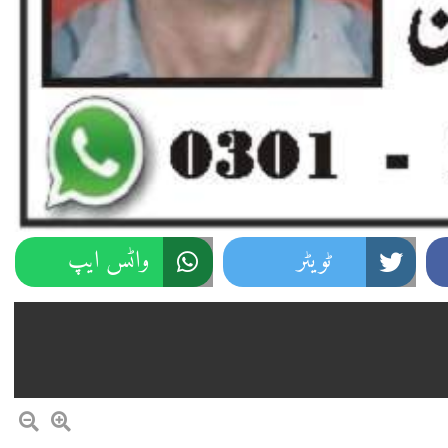
ٹویٹر
واٹس ایپ