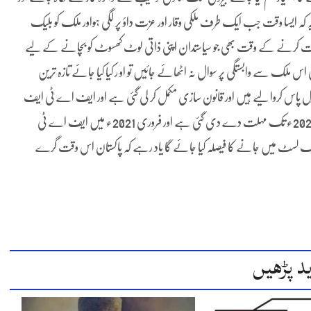
یہ کہ ایسا وقت جب ایک طرف ملکی وقار اور عزت داؤ پر لگی ہواور ملک کو بلیک
ایت کرنے کے وقت بھی جو سیاستدان اپنی ذاتی لوٹ کھسوٹ کو بچانے کے لیے
لک سے وابستگی پر سوال نہ اٹھائے جائیں تو او ر کیا کیا جائے تازہ ترین
پاس کروا لیے ہیں اور قانون سازی مکمل کر لی گئی ہے اور ایف اے ٹی ایف
کی طرف سے حکومت پاکستان کو مزید اقدامات کرنے کے لیے فروری 2021ء تک مہلت دے دی گئی ہے اور فروری 2021ء میں ایف اے ٹی
ٹ میں جانے کا فیصلہ کیا جائے گا یاد رہے کہ پاکستان اس وقت گرے
د پڑھیں