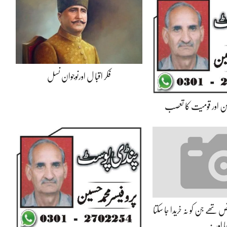
فکر اقبا ل اورنوجوان نسل
ن اور قومیت کا تعصب
 تھے جن کو نہ خریدا جا سکتا
ا اور نہ…