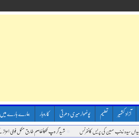
آزاد کشمیر
تعلیم
پوٹھوار میری دھرتی
کاروبار
ہمارے بارے میں
نب حسین کی پریس کانفرنس
شہید گر وپ کیپٹنعاصم طارق مکمل فوجی اعزاز کے ساتھ سپردِ 