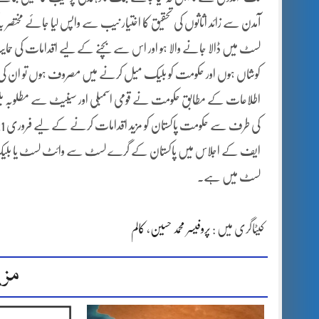
آمدن سے زائد اثاثوں کی تحقیق کا اختیار نیب سے واپس لیا جائے مختصر 
لسٹ میں ڈالا جانے والا ہو اور اس سے بچنے کے لیے اقدامات کی حم
کوشاں ہوں اور حکومت کو بلیک میل کرنے میں مصروف ہوں تو ان کی اس م
اطلاعات کے مطابق حکومت نے قومی اسمبلی اور سینیٹ سے مطلوبہ بل 
ایف کے اجلاس میں پاکستان کے گرے لسٹ سے وائٹ لسٹ یا بلیک لس
لسٹ میں ہے۔
کیٹاگری میں :
پروفیسر محمد حسین
،
کالم
مزی