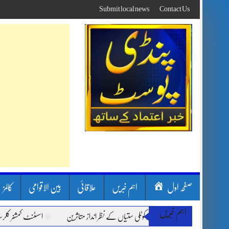
Skip
Submit local news
Contact Us
to
content
صفحہ اول
اہم خبریں
علاقائی
بین الاقوامی
کالمز
اہم خبریں
لینڈ سلائیڈنگ اور کوٹلی ستیاں کے نظر انداز متاثرین
اسسٹنٹ کمشنر کلرسیداں سیدہ زی