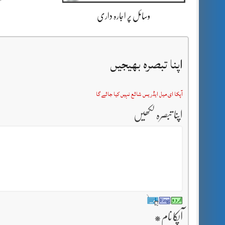
وسائل پر اجارہ داری
اپنا تبصرہ بھیجیں
آپکا ای میل ایڈریس شائع نہیں کیا جائے گا
اپنا تبصرہ لکھیں
آپکا نام
*