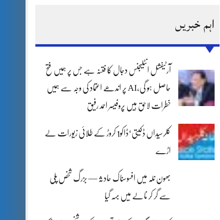
اہم خبریں
آرٹیفشل انٹلیجنس دجال کا فتنہ ہے جس پر ہمیں فتح
حاصل ہو گی،AI پر اندھے اعتماد کی وجہ سے ہمیں
خطرات لاحق ہیں پروفیسر احمد رفیق
کلرسیداں ڈکیتی‘ڈاکو1 کروڑ کے طلائی زیورات لے
اڑے
بھون نلہ میں افسوسناک حادثہ — بزرگ شخص پلی
سے گر کر نالے میں بہہ گیا