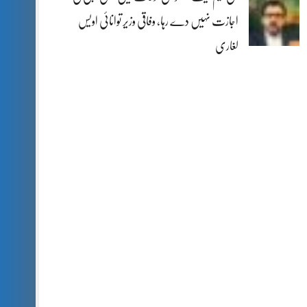
اجازت نہیں دے رہا، وفاقی وزیر توانائی اویس
لغاری