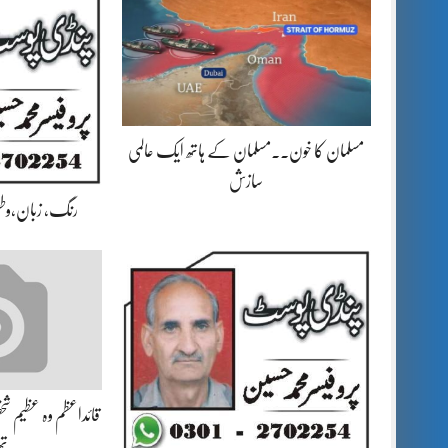
مسلمان کا خون۔۔مسلمان کے ہاتھ ایک عالمی
سازش
رنگ، زبان،وط
قائداعظم وہ عظیم شخص
تھ