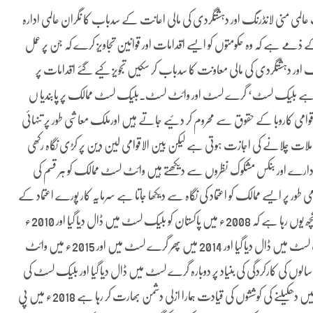
ی منی لانڈرنگ اور دہشتگردی کی مالی اعانت کے سدباب کا نگران عالمی ادارہ
رے کے ذمے ہے کہ وہ حکومتوں کو ایسے اقدامات اور قوانین تجاویز کرے کہ جن پر عمل
نگ اور دہشتگردی کی مالی معاونت کا سدباب کر سکیں تجویز کیے گئے اقدامات پر
م کرتا ہے بلیک لسٹ‘ گرے لسٹ اور وائٹ لسٹ۔بلیک لسٹ ممالک پر پابندیا ں
قوامی کاروبا کے حقوق سے محروم کر دئیے جاتے ہیں اورملک معاشی طور پر تنہائی
املات چلانے کی اجازت ہوتی ہے لیکن بین الاقوامی لین دین پر کڑی نگاہ رکھی
دارے اور بنکس مشکوک نظروں سے دیکھتے ہیں وائٹ لسٹ ممالک کو ہر قسم کی
طور پر ایسے ممالک کو اعتماد کی نگاہ سے دیکھا جاتا ہے سرمایہ کار پورے اعتماد کے
ساتھ سرمایہ کاری کرتے ہیں پاکستان کا ایف اے ٹی ایف سے تعلق کچھ یوں رہا ہے کہ 2008ء میں پاکستان کو بلیک لسٹ میں ڈال دیا گیا اور 2010ء
میں پاکستان گرے لسٹ میں چلا گیا اس کے بعد 2012میں دوبارہ بلیک لسٹ میں ڈال دیا گیا اور 2014 میں پھر گرے لسٹ میں اور 2015ء میں وائٹ
 پچھلے تین سالوں کی کارکردگی کی بنیاد پر دوبارہ گرے لسٹ میں ڈال دیا گیا اور بلیک لسٹ کی
تلوار تب سے پاکستان کے سر پر لٹک رہی ہے پاکستان کو بلیک لسٹ میں دھکیلنے کی کوششوں کی قیادت ہمارا ازلی دشمن بھارت کر رہا ہے 2018ء میں پی