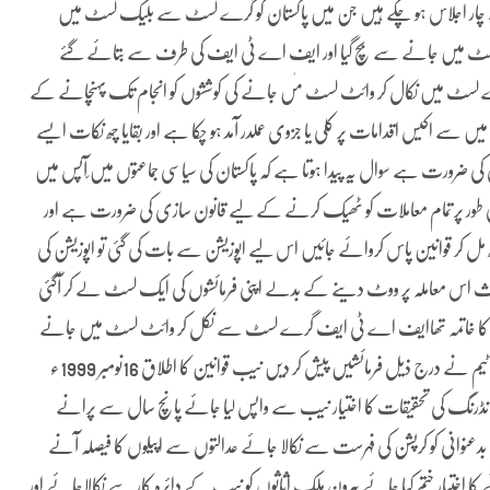
ر اجلاس ہو چکے ہیں جن میں پاکستان کو گرے لسٹ سے بلیک لسٹ میں
یک لسٹ میں جانے سے بچ گیا اور ایف اے ٹی ایف کی طرف سے بتائے گئے
 گرے لسٹ میں نکال کر وائٹ لسٹ مٰں جانے کی کوششوں کو انجام تک پہنچانے کے
اکیس اقدامات پر کلی یا جزوی عملدر آمد ہو چکا ہے اور بقایا چھ نکات ایسے
 کی ضرورت ہے سوال یہ پیدا ہوتا ہے کہ پاکستان کی سیاسی جماعتوں میں ّآپس میں
می طور پر تمام معاملات کو ٹھیک کرنے کے لیے قانون سازی کی ضرورت ہے اور
ل کر قوانین پاس کروائے جائیں اس لیے اپوزیشن سے بات کی گئی تو اپوزیشن کی
ا باعث اس معاملہ پر ووٹ دینے کے بدلے اپنی فرمائشوں کی ایک لسٹ لے کر آگئی
ات کا خاتمہ تھاایف اے ٹی ایف گرے لسٹ سے نکل کر وائٹ لسٹ میں جانے
کے لیے پیش کردہ قوانین کو ووٹ دینے کے بدلے اپوزیشن کی مذاکراتی ٹیم نے درج ذیل فرمائشیں پیش کر دیں نیب قوانین کا اطلاق 16نومبر 1999ء
انڈرنگ کی تحقیقات کا اختیار نیب سے واپس لیا جائے پانچ سال سے پرانے
عنوانی کو کرپشن کی فہرست سے نکالا جائے عدالتوں سے اپیلوں کا فیصلہ آنے
 اختیار ختم کیا جائے بیرون ملک اثاثوں کو نیب کے دائرہ کار سے نکالاجائے اور