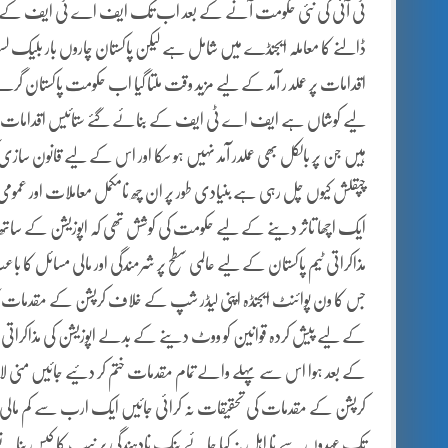
ٹی آئی کی نئی حکومت آنے کے بعد اب تک ایف اے ٹی ایف کے چا
ڈالنے کا معاملہ ایجنڈے میں شامل ہے لیکن پاکستان چاروں بار بل
اقدامات پر عملد ر آمد کے لیے مزید وقت ملتا گیا اب حکومت پاکستان
لیے کوشاں ہے ایف اے ٹی ایف کے بنائے گئے ستائیس اقدامات میں سے 
ہیں جن پر بالکل بھی عملدر آمد نہیں ہو سکا اور اس کے لیے قانون سازی
چپقلش کیوں چل رہی ہے بنیادی طور پر ان چھ نامکمل معاملات اور عمو
ایک اچھا تاثر دینے کے لیے حکومت کی کوشش تھی کہ اپوزیشن کے ساتھ م
مذاکراتی ٹیم پاکستان کے لیے عالمی سطح پر شرمندگی اور مالی مسائل ک
جس کا ون پوائنٹ ایجنڈہ اپنی لیڈر شپ کے خلاف کرپشن کے مقدم
کے بعد ہوا اس سے پہلے والے تمام مقدمات ختم کر دئیے جائیں منی ل
کرپشن کے مقدمات کی تحقیقات نہ کرائی جائیں ایک ارب سے کم مالی بد
تک عہدوں سے نا اہل نہ کیا جائے بنک نادہندگی پر نیب کا کیس بنانے کا