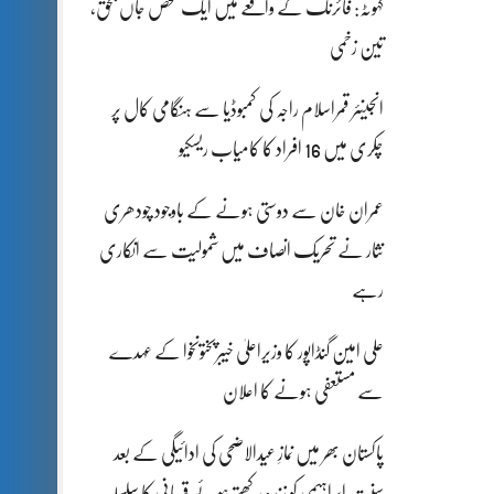
کہوٹہ: فائرنگ کے واقعے میں ایک شخص جاں بحق،
تین زخمی
انجینئر قمراسلام راجہ کی کمبوڈیا سے ہنگامی کال پر
چکری میں 16 افراد کا کامیاب ریسکیو
عمران خان سے دوستی ہونے کے باوجود چودھری
نثار نے تحریک انصاف میں شمولیت سے انکاری
رہے
علی امین گنڈاپور کا وزیراعلیٰ خیبرپختونخوا کے عہدے
سے مستعفی ہونے کا اعلان
پاکستان بھر میں نمازِ عیدالاضحی کی ادائیگی کے بعد
سنتِ ابراہیمی کو زندہ رکھتے ہوئے قربانی کا سلسلہ