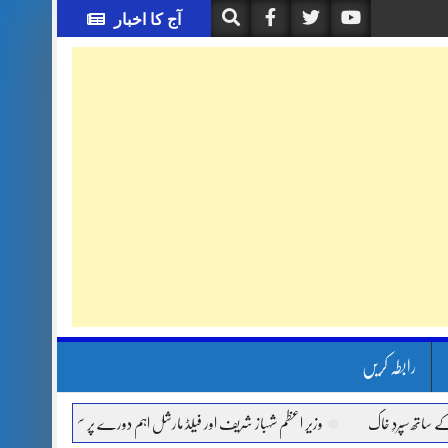
آج کا اخبار
رابطہ کریں
خاک
وزیر اعظم شہباز شریف اور فیلڈ مارشل اہم دورے پر سعودی عرب روانہ
آئی 