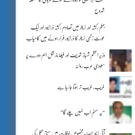
شروع
جہلم رکشہ اور ٹریلر میں تصادم رکشہ ڈرائیور اور ایک
عورت زخمی ٹریلر کا ڈرائیور فرار ہونے میں کامیاب
وزیر اعظم شہباز شریف اور فیلڈ مارشل اہم دورے پر
سعودی عرب روانہ
غریب، غریب تر ہوتا جا رہا ہے
“یہ سسٹم اب نہیں چلے گا”
آئی ایم ایف مخصوص اوقات میں سستی بجلی کی