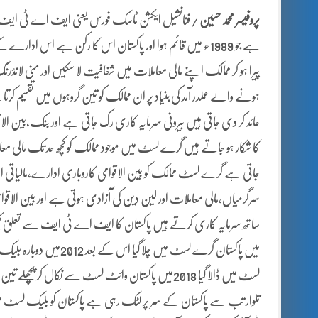
پروفیسر محمد حسین
/فنانشیل ایکشن ٹاسک فورس یعنی ایف اے ٹی ایف عالم
ہے جو 1989ء میں قائم ہوا اور پاکستان اس کا رکن ہے اس ادا
پیرا ہو کر ممالک اپنے مالی معاملات میں شفافیت لا سکیں اور منی لانڈر
ہونے والے عملدر آمد کی بنیاد پر ان ممالک کو تین گروہوں میں تقسی
عائد کر دی جاتی ہیں بیرونی سرمایہ کاری رک جاتی ہے اور بنک،بین الا
کا شکار ہو جاتے ہیں گرے لسٹ میں موجود ممالک کو کچھ حد تک مالی مع
جاتی ہے گرے لسٹ ممالک کو بین الاقوامی کاروباری ادارے،مالیاتی ا
سرگرمیاں،مالی معاملات اور لین دین کی آزادی ہوتی ہے اور بین الاقوامی 
لسٹ میں ڈالا گیا 2018میں پاکستان وائٹ لسٹ سے نکال کر